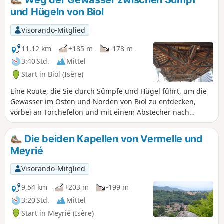
Weg der Gewässer zwischen Sumpf
Quinsonnas, dem Anwesen von Fichaillon und der Kirche
und Hügeln von Biol
von Vermelle. Als Sahnehäubchen wandern Sie durch das
charmante Tal des Baches Verneicu.
Visorando-Mitglied
11,12 km
+185 m
-178 m
3:40 Std.
Mittel
Start in Biol (Isère)
Eine Route, die Sie durch Sümpfe und Hügel führt, um die
Gewässer im Osten und Norden von Biol zu entdecken,
vorbei an Torchefelon und mit einem Abstecher nach
Succieu.
Die beiden Kapellen von Vermelle und
Meyrié
Visorando-Mitglied
9,54 km
+203 m
-199 m
3:20 Std.
Mittel
Start in Meyrié (Isère)