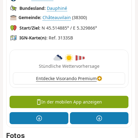
Bundesland:
Dauphiné
Gemeinde:
Châteauvilain
(38300)
Start/Ziel:
N 45.514885° / E 5.329866°
IGN-Karte(n):
Ref. 3133SB
Stündliche Wettervorhersage
Entdecke Visorando Premium
In der mobilen App anzeigen
Fotos