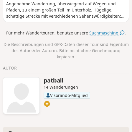
Angenehme Wanderung, überwiegend auf Wegen und
Pfaden, zu einem großen Teil im Unterholz. Hügelige,
schattige Strecke mit verschiedenen Sehenswürdigkeiten:
Pferde im Reitzentrum, Teich und Hütte von La Gouille, das
Tal von Agny, die charmante kleine Kirche von Vermelle aus
Für mehr Wandertouren, benutze unsere
Suchmaschine
.
dem 12. Jahrhundert und die Kapelle Petite Salette de
Meyrié.
Die Beschreibungen und GPX-Daten dieser Tour sind Eigentum
des Autors/der Autorin. Bitte nicht ohne Genehmigung
kopieren.
AUTOR
patball
14 Wanderungen
Visorando-Mitglied