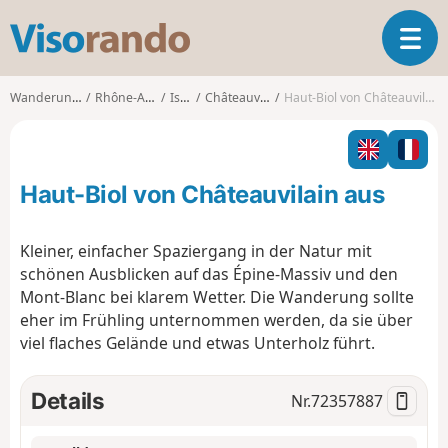
V
T
i
o
s
g
o
Wanderungen
Rhône-Alpes
Isère
Châteauvilain
Haut-Biol von Châteauvilain aus
g
r
l
a
e
n
n
d
Haut-Biol von Châteauvilain aus
a
o
v
i
Kleiner, einfacher Spaziergang in der Natur mit
g
schönen Ausblicken auf das Épine-Massiv und den
a
Mont-Blanc bei klarem Wetter. Die Wanderung sollte
t
eher im Frühling unternommen werden, da sie über
i
o
viel flaches Gelände und etwas Unterholz führt.
n
Details
Nr.
72357887