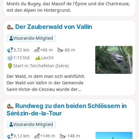
Monts du Bugey, das Massif de l'Épine und die Chartreuse,
mit den Alpen im Hintergrund.
Der Zauberwald von Vallin
Visorando-Mitglied
3,72 km
+66 m
-66 m
1:15 Std.
Leicht
Start in Torchefelon (Isère)
Der Wald, in dem man sich wohlfühlt.
Der Wald von Vallin in der Gemeinde
Saint-Victor-de-Cessieu wurde der
Legende nach von Druiden und
Templern besucht, die seine heilenden
Rundweg zu den beiden Schlössern in
Kräfte nutzen wollten. Mehrere Stellen
Sérézin-de-la-Tour
im Wald sollen voller Energie sein, an
diesem Ort herrscht eine besondere
Visorando-Mitglied
Energie, die Kompasse verrückt spielen
lässt. Es ist ein schöner Wald mit
9,12 km
+149 m
-148 m