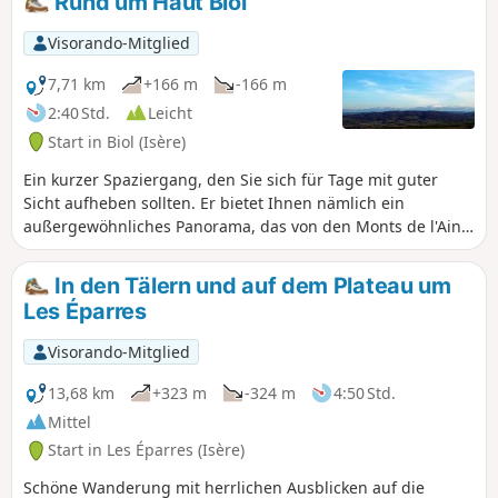
Rund um Haut Biol
Visorando-Mitglied
7,71 km
+166 m
-166 m
2:40 Std.
Leicht
Start in Biol (Isère)
Ein kurzer Spaziergang, den Sie sich für Tage mit guter
Sicht aufheben sollten. Er bietet Ihnen nämlich ein
außergewöhnliches Panorama, das von den Monts de l'Ain
über die Dent du Chat, den Mont Blanc, die Chartreuse, die
Gipfel von Belledonne sowie den Taillefer und den Dévoluy
In den Tälern und auf dem Plateau um
bis zu den Gipfeln im Osten des Vercors reicht. Die Strecke
Les Éparres
weist keine besonderen Schwierigkeiten auf.
Visorando-Mitglied
13,68 km
+323 m
-324 m
4:50 Std.
Mittel
Start in Les Éparres (Isère)
Schöne Wanderung mit herrlichen Ausblicken auf die