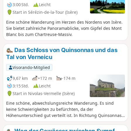
Buchen, Eichen und
3:00 Std.
Leicht
Haselnusssträuchern. Ein Teil des
Start in Sérézin-de-la-Tour (Isère)
Waldes wurde mit Douglasien,
Kirschbäumen und Roteichen neu
Eine schöne Wanderung im Herzen des Nordens von Isère.
bepflanzt.
Sie bietet zahlreiche Panoramablicke, vom Gipfel des Mont
Blanc bis zum Chartreuse-Massiv.
Das Schloss von Quinsonnas und das
Tal von Verneicu
Visorando-Mitglied
9,67 km
+172 m
-174 m
3:15 Std.
Leicht
Start in Nivolas-Vermelle (Isère)
Eine schöne, abwechslungsreiche Wanderung. Es sind
keine Schwierigkeiten zu befürchten, da der
Höhenunterschied gut verteilt ist. In Richtung Quinsonnas
haben Sie einen schönen Blick auf die Berge. Sie kommen
an drei interessanten Gebäuden vorbei: dem Schloss von