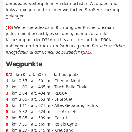
geradeaus weitergehen. An der nächsten Weggabelung
links abbiegen und zu einer vierfachen Straßenkreuzung
gelangen.
(
10
) Weiter geradeaus in Richtung der Kirche, die man
jedoch nicht erreicht, es sei denn, man biegt an der
Kreuzung mit der D56A rechts ab. Links auf die D56A
abbiegen und zurück zum Rathaus gehen.
Das sehr schlichte
Kriegsdenkmal der Gemeinde bewundern
(
S/Z
).
Wegpunkte
S/Z
: km 0 - alt. 507 m - Rathausplatz
1
: km 0.35 - alt. 501 m - Chemin Neuf
2
: km 1.09 - alt. 465 m - Teich Belle Étoile
3
: km 2.04 - alt. 494 m - RD56A
4
: km 3.05 - alt. 553 m - Le Sibuet
5
: km 4.11 - alt. 627 m - Altes Gebäude, rechts
6
: km 5.32 - alt. 624 m - Les Azimets
7
: km 5.85 - alt. 599 m - Gestüt
8
: km 7.39 - alt. 569 m - Relais Cyné
9
: km 8.27 - alt. 515 m - Kreuzung