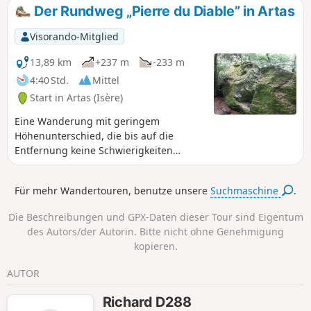
Der Rundweg „Pierre du Diable” in Artas
Visorando-Mitglied
13,89 km
+237 m
-233 m
4:40 Std.
Mittel
Start in Artas (Isère)
Eine Wanderung mit geringem
Höhenunterschied, die bis auf die
Entfernung keine Schwierigkeiten
bereitet. Sie wandern durch die
hügelige Landschaft des Nord-Isère. Als
Für mehr Wandertouren, benutze unsere
Suchmaschine
.
Bonus können Sie einen Abstecher zur
Pierre du Diable machen und sie
Die Beschreibungen und GPX-Daten dieser Tour sind Eigentum
vielleicht sogar besteigen..
des Autors/der Autorin. Bitte nicht ohne Genehmigung
kopieren.
AUTOR
Richard D288