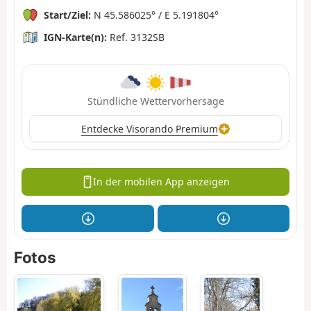
Start/Ziel:
N 45.586025° / E 5.191804°
IGN-Karte(n):
Ref. 3132SB
Stündliche Wettervorhersage
Entdecke Visorando Premium
In der mobilen App anzeigen
Fotos