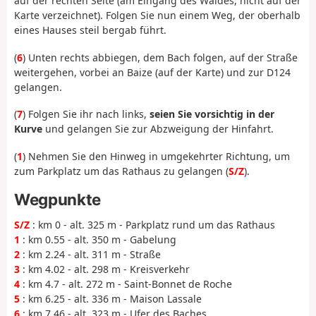
auf der rechten Seite (am Eingang des Waldes, nicht auf der
Karte verzeichnet). Folgen Sie nun einem Weg, der oberhalb
eines Hauses steil bergab führt.
(
6
) Unten rechts abbiegen, dem Bach folgen, auf der Straße
weitergehen, vorbei an Baize (auf der Karte) und zur D124
gelangen.
(
7
) Folgen Sie ihr nach links,
seien Sie vorsichtig in der
Kurve
und gelangen Sie zur Abzweigung der Hinfahrt.
(
1
) Nehmen Sie den Hinweg in umgekehrter Richtung, um
zum Parkplatz um das Rathaus zu gelangen (
S/Z
).
Wegpunkte
S/Z
: km 0 - alt. 325 m - Parkplatz rund um das Rathaus
1
: km 0.55 - alt. 350 m - Gabelung
2
: km 2.24 - alt. 311 m - Straße
3
: km 4.02 - alt. 298 m - Kreisverkehr
4
: km 4.7 - alt. 272 m - Saint-Bonnet de Roche
5
: km 6.25 - alt. 336 m - Maison Lassale
6
: km 7.46 - alt. 323 m - Ufer des Baches