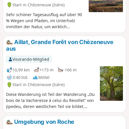
Start in Chèzeneuve (Isère)
Sehr schöner Tagesausflug auf über 90
% Wegen und Pfaden, im Unterholz
inmitten der Natur, um wirklich
durchzuatmen, nicht weit von Bourgoin-
Jallieu und Lyon entfernt.
Aillat, Grande Forêt von Chèzeneuve
aus
Visorando-Mitglied
10,99 km
+173 m
-166 m
3:40 Std.
Mittel
Start in Chèzeneuve (Isère)
Diese Wanderung ist Teil der Wanderung „Du
bois de la Vacheresse à celui du Revollet” von
Jipedeu, deren westlichen Teil sie bildet.
Angenehmer Wechsel zwischen Wald,
Lichtungen und Feldern. Wenige Straßen und
Umgebung von Roche
viele saubere und gut gepflegte Wege, die zu