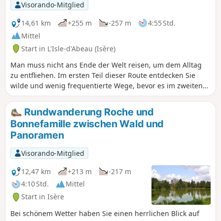
Visorando-Mitglied
14,61 km
+255 m
-257 m
4:55 Std.
Mittel
Start in L'Isle-d'Abeau (Isère)
Man muss nicht ans Ende der Welt reisen, um dem Alltag
zu entfliehen. Im ersten Teil dieser Route entdecken Sie
wilde und wenig frequentierte Wege, bevor es im zweiten
Teil etwas ruhiger wird.
Rundwanderung Roche und
Bonnefamille zwischen Wald und
Panoramen
Visorando-Mitglied
12,47 km
+213 m
-217 m
4:10 Std.
Mittel
Start in Isère
Bei schönem Wetter haben Sie einen herrlichen Blick auf