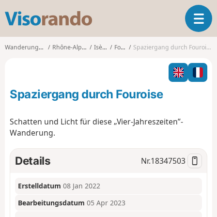
V
T
i
o
s
g
o
Wanderungen
Rhône-Alpes
Isère
Four
Spaziergang durch Fouroise
g
r
l
a
e
n
n
d
Spaziergang durch Fouroise
a
o
v
i
Schatten und Licht für diese „Vier-Jahreszeiten”-
g
Wanderung.
a
t
i
Details
Nr.
18347503
o
n
Erstelldatum
08 Jan 2022
Bearbeitungsdatum
05 Apr 2023