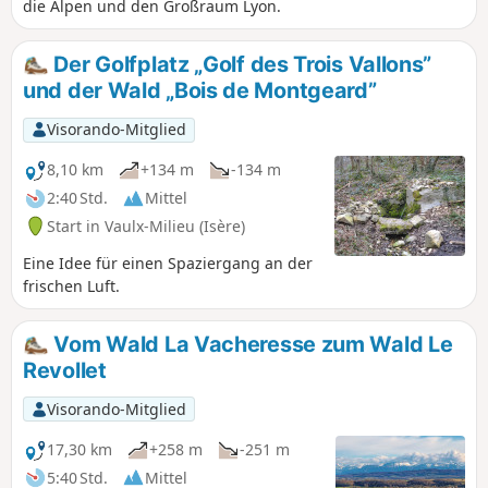
die Alpen und den Großraum Lyon.
Der Golfplatz „Golf des Trois Vallons”
und der Wald „Bois de Montgeard”
Visorando-Mitglied
8,10 km
+134 m
-134 m
2:40 Std.
Mittel
Start in Vaulx-Milieu (Isère)
Eine Idee für einen Spaziergang an der
frischen Luft.
Vom Wald La Vacheresse zum Wald Le
Revollet
Visorando-Mitglied
17,30 km
+258 m
-251 m
5:40 Std.
Mittel