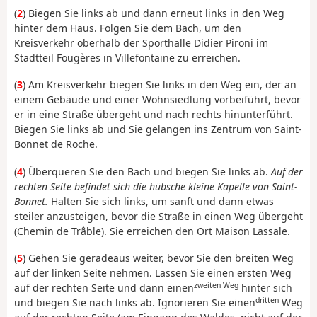
(
2
) Biegen Sie links ab und dann erneut links in den Weg
hinter dem Haus. Folgen Sie dem Bach, um den
Kreisverkehr oberhalb der Sporthalle Didier Pironi im
Stadtteil Fougères in Villefontaine zu erreichen.
(
3
) Am Kreisverkehr biegen Sie links in den Weg ein, der an
einem Gebäude und einer Wohnsiedlung vorbeiführt, bevor
er in eine Straße übergeht und nach rechts hinunterführt.
Biegen Sie links ab und Sie gelangen ins Zentrum von Saint-
Bonnet de Roche.
(
4
) Überqueren Sie den Bach und biegen Sie links ab.
Auf der
rechten Seite befindet sich die hübsche kleine Kapelle von Saint-
Bonnet.
Halten Sie sich links, um sanft und dann etwas
steiler anzusteigen, bevor die Straße in einen Weg übergeht
(Chemin de Trâble). Sie erreichen den Ort Maison Lassale.
(
5
) Gehen Sie geradeaus weiter, bevor Sie den breiten Weg
auf der linken Seite nehmen. Lassen Sie einen ersten Weg
zweiten Weg
auf der rechten Seite und dann einen
hinter sich
dritten
und biegen Sie nach links ab. Ignorieren Sie einen
Weg