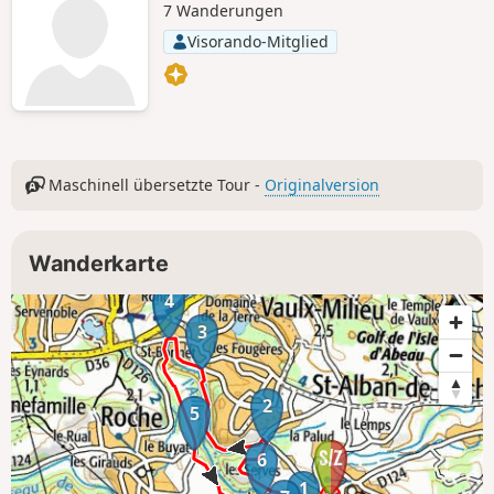
7 Wanderungen
Visorando-Mitglied
Maschinell übersetzte Tour -
Originalversion
Wanderkarte
4
3
2
5
6
1