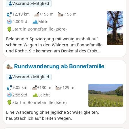
jeder Jahreszeit sehr angenehm sind.
Visorando-Mitglied
12,19 km
+195 m
-195 m
4:00 Std.
Mittel
Start in Bonnefamille (Isère)
Belebender Spaziergang mit wenig Asphalt auf
schönen Wegen in den Wäldern um Bonnefamille
und Roche. Sie kommen am Denkmal des Croix
Châtain vorbei und schlängeln sich nach der
Durchquerung von Roche durch den Wald, wo Sie
Rundwanderung ab Bonnefamille
die Steine mit Schalensteinen von Roche
entdecken können.
Visorando-Mitglied
9,05 km
+130 m
-129 m
2:55 Std.
Leicht
Start in Bonnefamille (Isère)
Eine Wanderung ohne jegliche Schwierigkeiten,
hauptsächlich auf breiten Wegen.