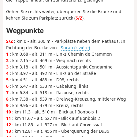
Gehen Sie rechts weiter, überqueren Sie die Brücke und
kehren Sie zum Parkplatz zurück (
S/Z
).
Wegpunkte
S/Z
: km 0 - alt. 306 m - Parkplätze neben dem Rathaus. In
Richtung der Brücke von -
Suran (rivière)
1
: km 0.68 - alt. 311 m - Links Chemin de Grammon
2
: km 2.15 - alt. 469 m - Weg nach rechts
3
: km 3.18 - alt. 501 m - Aussichtspunkt Condamine
4
: km 3.97 - alt. 492 m - Links an der Straße
5
: km 4.51 - alt. 488 m - D98, rechts
6
: km 5.47 - alt. 533 m - Gabelung, links
7
: km 6.84 - alt. 518 m - Racouse, rechts
8
: km 7.38 - alt. 539 m - Dreiweg-Kreuzung, mittlerer Weg
9
: km 9.96 - alt. 479 m - Kreuz, rechts
10
: km 11.3 - alt. 510 m - Blick auf Bonbois 1
11
: km 11.67 - alt. 527 m - Blick auf Bonbois 2
12
: km 11.85 - alt. 527 m - Blick auf Corveissiat
13
: km 12.81 - alt. 456 m - Überquerung der D936