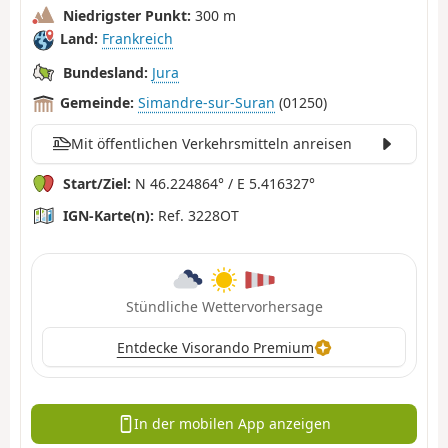
Niedrigster Punkt:
300 m
Land:
Frankreich
Bundesland:
Jura
Gemeinde:
Simandre-sur-Suran
(01250)
Mit öffentlichen Verkehrsmitteln anreisen
Start/Ziel:
N 46.224864° / E 5.416327°
IGN-Karte(n):
Ref. 3228OT
Stündliche Wettervorhersage
Entdecke Visorando Premium
In der mobilen App anzeigen