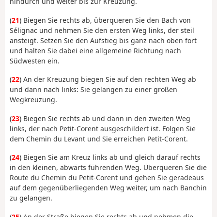
hindurch und weiter bis zur Kreuzung.
(
21
) Biegen Sie rechts ab, überqueren Sie den Bach von
Sélignac und nehmen Sie den ersten Weg links, der steil
ansteigt. Setzen Sie den Aufstieg bis ganz nach oben fort
und halten Sie dabei eine allgemeine Richtung nach
Südwesten ein.
(
22
) An der Kreuzung biegen Sie auf den rechten Weg ab
und dann nach links: Sie gelangen zu einer großen
Wegkreuzung.
(
23
) Biegen Sie rechts ab und dann in den zweiten Weg
links, der nach Petit-Corent ausgeschildert ist. Folgen Sie
dem Chemin du Levant und Sie erreichen Petit-Corent.
(
24
) Biegen Sie am Kreuz links ab und gleich darauf rechts
in den kleinen, abwärts führenden Weg. Überqueren Sie die
Route du Chemin du Petit-Corent und gehen Sie geradeaus
auf dem gegenüberliegenden Weg weiter, um nach Banchin
zu gelangen.
(
25
) An der Straße biegen Sie rechts ab und nehmen die