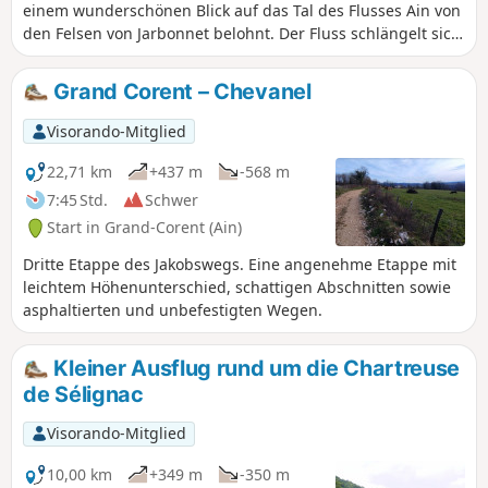
einem wunderschönen Blick auf das Tal des Flusses Ain von
den Felsen von Jarbonnet belohnt. Der Fluss schlängelt sich
zu unseren Füßen durch sein Bett. Der Gipfel ist wenig
besucht und vor allem bei Kletterern bekannt, die die
Grand Corent – Chevanel
Routen an der Felswand nutzen.
Visorando-Mitglied
22,71 km
+437 m
-568 m
7:45 Std.
Schwer
Start in Grand-Corent (Ain)
Dritte Etappe des Jakobswegs. Eine angenehme Etappe mit
leichtem Höhenunterschied, schattigen Abschnitten sowie
asphaltierten und unbefestigten Wegen.
Kleiner Ausflug rund um die Chartreuse
de Sélignac
Visorando-Mitglied
10,00 km
+349 m
-350 m