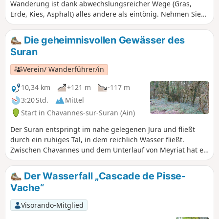
Wanderung ist dank abwechslungsreicher Wege (Gras,
Erde, Kies, Asphalt) alles andere als eintönig. Nehmen Sie
sich Zeit, die Landschaft und die verschiedenen Weiler zu
bewundern.
Die geheimnisvollen Gewässer des
Suran
Verein/ Wanderführer/in
10,34 km
+121 m
-117 m
3:20 Std.
Mittel
Start in Chavannes-sur-Suran (Ain)
Der Suran entspringt im nahe gelegenen Jura und fließt
durch ein ruhiges Tal, in dem reichlich Wasser fließt.
Zwischen Chavannes und dem Unterlauf von Meyriat hat er
einen sehr aktiven unterirdischen Lauf. Der Suran kann
einen Großteil des Jahres über verschwinden. Diese Tour,
Der Wasserfall „Cascade de Pisse-
die einen Großteil dieses Flusslaufs entlangführt, verläuft
Vache“
im ersten Teil auf wenig begehenen asphaltierten Straßen
und im zweiten Teil, ab dem Weiler Corcelles, auf
Visorando-Mitglied
unbefestigten Wegen oder im Unterholz. Die Tour ist gelb