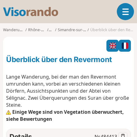
V
T
i
o
s
g
o
Wanderungen
Rhône-Alpes
Ain
Simandre-sur-Suran
Überblick über den Revermont
g
r
l
a
e
n
n
d
Überblick über den Revermont
a
o
v
i
Lange Wanderung, bei der man den Revermont
g
umrunden kann, vorbei an verschiedenen kleinen
a
Dörfern, Aussichtspunkten und der Abtei von
t
Sélignac. Zwei Überquerungen des Suran über große
i
o
Steine.
n
Einige Wege sind von Vegetation überwuchert,
siehe Bewertungen
Details
Nr.
484413