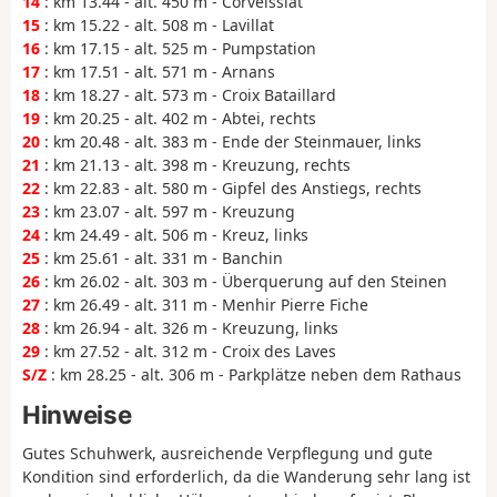
14
: km 13.44 - alt. 450 m - Corveissiat
15
: km 15.22 - alt. 508 m - Lavillat
16
: km 17.15 - alt. 525 m - Pumpstation
17
: km 17.51 - alt. 571 m - Arnans
18
: km 18.27 - alt. 573 m - Croix Bataillard
19
: km 20.25 - alt. 402 m - Abtei, rechts
20
: km 20.48 - alt. 383 m - Ende der Steinmauer, links
21
: km 21.13 - alt. 398 m - Kreuzung, rechts
22
: km 22.83 - alt. 580 m - Gipfel des Anstiegs, rechts
23
: km 23.07 - alt. 597 m - Kreuzung
24
: km 24.49 - alt. 506 m - Kreuz, links
25
: km 25.61 - alt. 331 m - Banchin
26
: km 26.02 - alt. 303 m - Überquerung auf den Steinen
27
: km 26.49 - alt. 311 m - Menhir Pierre Fiche
28
: km 26.94 - alt. 326 m - Kreuzung, links
29
: km 27.52 - alt. 312 m - Croix des Laves
S/Z
: km 28.25 - alt. 306 m - Parkplätze neben dem Rathaus
Hinweise
Gutes Schuhwerk, ausreichende Verpflegung und gute
Kondition sind erforderlich, da die Wanderung sehr lang ist