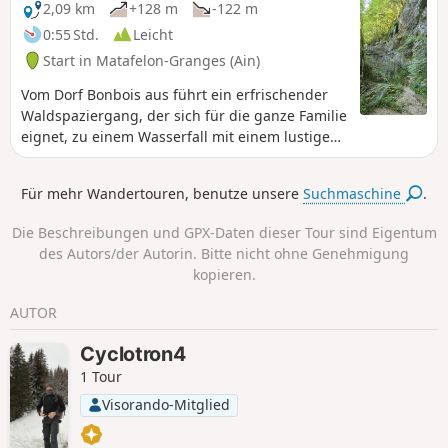
markiert.
2,09 km
+128 m
-122 m
0:55 Std.
Leicht
Start in Matafelon-Granges (Ain)
Vom Dorf Bonbois aus führt ein erfrischender
Waldspaziergang, der sich für die ganze Familie
eignet, zu einem Wasserfall mit einem lustigen
Namen. Obwohl … eigentlich passt der Name
doch ganz gut. Das Besondere daran: Man geht
Für mehr Wandertouren, benutze unsere
Suchmaschine
.
direkt darunter hindurch. Das sorgt bei Groß
und Klein für Spaß.
Die Beschreibungen und GPX-Daten dieser Tour sind Eigentum
des Autors/der Autorin. Bitte nicht ohne Genehmigung
kopieren.
AUTOR
Cyclotron4
1 Tour
Visorando-Mitglied