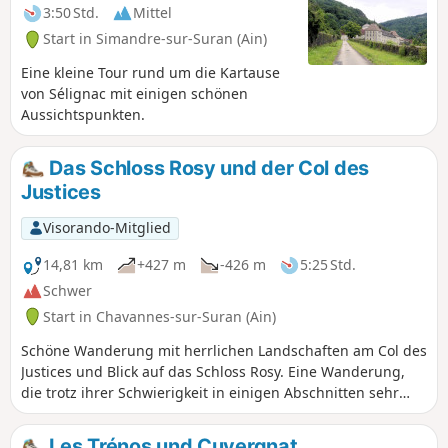
3:50 Std.
Mittel
Start in Simandre-sur-Suran (Ain)
Eine kleine Tour rund um die Kartause
von Sélignac mit einigen schönen
Aussichtspunkten.
Das Schloss Rosy und der Col des
Justices
Visorando-Mitglied
14,81 km
+427 m
-426 m
5:25 Std.
Schwer
Start in Chavannes-sur-Suran (Ain)
Schöne Wanderung mit herrlichen Landschaften am Col des
Justices und Blick auf das Schloss Rosy. Eine Wanderung,
die trotz ihrer Schwierigkeit in einigen Abschnitten sehr
reizvoll ist.
Les Trénos und Cuvergnat