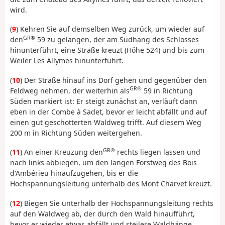
wird.
(
9
) Kehren Sie auf demselben Weg zurück, um wieder auf
GR®
den
59 zu gelangen, der am Südhang des Schlosses
hinunterführt, eine Straße kreuzt (Höhe 524) und bis zum
Weiler Les Allymes hinunterführt.
(
10
) Der Straße hinauf ins Dorf gehen und gegenüber den
GR®
Feldweg nehmen, der weiterhin als
59 in Richtung
Süden markiert ist: Er steigt zunächst an, verläuft dann
eben in der Combe à Sadet, bevor er leicht abfällt und auf
einen gut geschotterten Waldweg trifft. Auf diesem Weg
200 m in Richtung Süden weitergehen.
GR®
(
11
) An einer Kreuzung den
rechts liegen lassen und
nach links abbiegen, um den langen Forstweg des Bois
d'Ambérieu hinaufzugehen, bis er die
Hochspannungsleitung unterhalb des Mont Charvet kreuzt.
(
12
) Biegen Sie unterhalb der Hochspannungsleitung rechts
auf den Waldweg ab, der durch den Wald hinaufführt,
bevor er wieder etwas abfällt und steilere Waldhänge