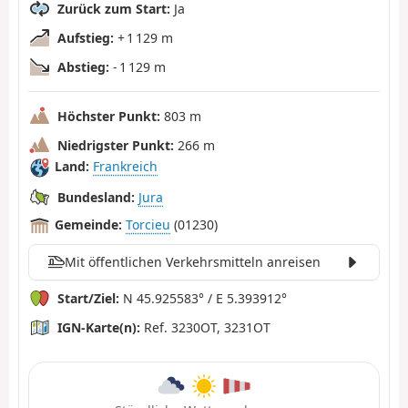
Zurück zum Start:
Ja
Aufstieg:
+ 1 129 m
Abstieg:
- 1 129 m
Höchster Punkt:
803 m
Niedrigster Punkt:
266 m
Land:
Frankreich
Bundesland:
Jura
Gemeinde:
Torcieu
(01230)
Mit öffentlichen Verkehrsmitteln anreisen
Start/Ziel:
N 45.925583° / E 5.393912°
IGN-Karte(n):
Ref. 3230OT, 3231OT