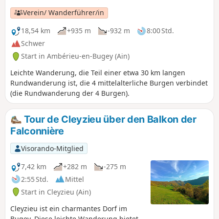
Verein/ Wanderführer/in
18,54 km
+935 m
-932 m
8:00 Std.
Schwer
Start in Ambérieu-en-Bugey (Ain)
Leichte Wanderung, die Teil einer etwa 30 km langen
Rundwanderung ist, die 4 mittelalterliche Burgen verbindet
(die Rundwanderung der 4 Burgen).
Tour de Cleyzieu über den Balkon der
Falconnière
Visorando-Mitglied
7,42 km
+282 m
-275 m
2:55 Std.
Mittel
Start in Cleyzieu (Ain)
Cleyzieu ist ein charmantes Dorf im
Bugey. Diese leichte Wanderung bietet