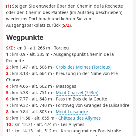
(
1
) Steigen Sie entweder über den Chemin de la Rochette
oder den Chemin des Plantées (im Aufstieg beschrieben)
wieder ins Dorf hinab und kehren Sie zum
Ausgangsparkplatz zurück (
S/Z
).
Wegpunkte
S/Z
: km 0 - alt. 266 m - Torcieu
1
: km 0.9 - alt. 335 m - Ausgangspunkt Chemin de la
Rochette
2
: km 1.47 - alt. 506 m -
Croix des Moines (Torcieux)
3
: km 3.13 - alt. 664 m - Kreuzung in der Nähe von Pré
Charvet
4
: km 4.66 - alt. 662 m - Massoges
5
: km 5.38 - alt. 751 m -
Mont Charvet (753m)
6
: km 7.77 - alt. 648 m - Pass im Bois de la Goutte
7
: km 9.32 - alt. 740 m - Forstweg von Granges de Luisandre
8
: km 9.84 - alt. 803 m -
Mont Luisandre
9
: km 11.58 - alt. 655 m -
Château des Allymes
10
: km 12.71 - alt. 474 m - Les Allymes
11
: km 14.13 - alt. 512 m - Kreuzung mit der Forststraße