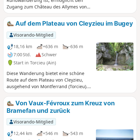
Rundwanderung ist, ermöglicht den
Zugang zum Château des Allymes von
Torcieu aus. Es handelt sich um eine
etwas sportliche Wanderung mit zwei
Auf dem Plateau von Cleyzieu im Bugey
Gesichtern: - steile Abschnitte oberhalb
von Torcieu (die manchmal den Einsatz
Visorando-Mitglied
der Hände erfordern), Langstreckenweg
mit einer Abfolge von Aufstiegen und
18,16 km
+636 m
-636 m
Abstiegen ohne übermäßige
7:00 Std.
Schwer
Steigungen. Der größte Teil der Strecke
Start in Torcieu (Ain)
verläuft im Unterholz (mit
eingeschränkter Sicht). Wanderstöcke
Diese Wanderung bietet eine schöne
sind vor allem bei feuchtem Boden
Route auf dem Plateau von Cleyzieu,
empfehlenswert.
ausgehend von Montferrand (Torcieu).
Die größte Schwierigkeit ist der Aufstieg
zu den Grottes du Crochet, wo bei
Von Vaux-Févroux zum Kreuz von
nassem Wetter Vorsicht geboten ist
Bramefan und zurück
(Wanderstöcke empfohlen). Aufgrund
der Länge der Strecke wurde die
Visorando-Mitglied
Wanderung als schwierig eingestuft.
12,44 km
+546 m
-543 m