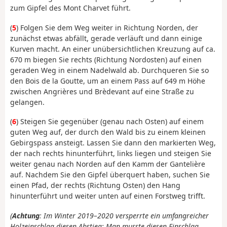
zum Gipfel des Mont Charvet führt.
(
5
) Folgen Sie dem Weg weiter in Richtung Norden, der
zunächst etwas abfällt, gerade verläuft und dann einige
Kurven macht. An einer unübersichtlichen Kreuzung auf ca.
670 m biegen Sie rechts (Richtung Nordosten) auf einen
geraden Weg in einem Nadelwald ab. Durchqueren Sie so
den Bois de la Goutte, um an einem Pass auf 649 m Höhe
zwischen Angrières und Brèdevant auf eine Straße zu
gelangen.
(
6
) Steigen Sie gegenüber (genau nach Osten) auf einem
guten Weg auf, der durch den Wald bis zu einem kleinen
Gebirgspass ansteigt. Lassen Sie dann den markierten Weg,
der nach rechts hinunterführt, links liegen und steigen Sie
weiter genau nach Norden auf den Kamm der Gantelière
auf. Nachdem Sie den Gipfel überquert haben, suchen Sie
einen Pfad, der rechts (Richtung Osten) den Hang
hinunterführt und weiter unten auf einen Forstweg trifft.
(
Achtung
: Im Winter 2019–2020 versperrte ein umfangreicher
Holzeinschlag diesen Abstieg: Man musste diesen Einschlag