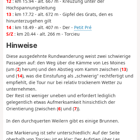
12
: km 15.94 - alt. 667 m - Kreuzung unter der
Hochspannungsleitung
13
: km 17.72 - alt. 672 m - Gipfel des Grats, den es
hinunterzugehen gilt
14
: km 18.49 - alt. 407 m - Der -
Petit Pré
S/Z
: km 20.44 - alt. 266 m - Torcieu
Hinweise
Diese ausgedehnte Rundwanderung weist zwei schwierige
Passagen auf: den Weg über die Kämme von Les Moines
(um (
2
) herum) und den Abstieg vom Kamm zwischen (
13
)
und (
14
), was die Einstufung als „schwierig“ rechtfertigt und
empfiehlt, die Tour nur bei relativ trockenem Wetter zu
unternehmen.
Der Rest ist weniger uneben und erfordert lediglich
gelegentlich etwas Aufmerksamkeit hinsichtlich der
Orientierung (zwischen (
6
) und (
7
)).
In den durchquerten Weilern gibt es einige Brunnen.
Die Markierung ist sehr unterschiedlich: Auf der Seite
oberhalb von Torcieu ist es klar: Der Aufstieg über Les