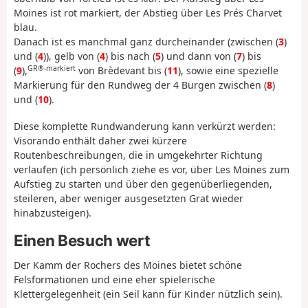
Moines ist rot markiert, der Abstieg über Les Prés Charvet
blau.
Danach ist es manchmal ganz durcheinander (zwischen (
3
)
und (
4
)), gelb von (
4
) bis nach (
5
) und dann von (
7
) bis
GR®-markiert
(
9
),
von Brèdevant bis (
11
), sowie eine spezielle
Markierung für den Rundweg der 4 Burgen zwischen (
8
)
und (
10
).
Diese komplette Rundwanderung kann verkürzt werden:
Visorando enthält daher zwei kürzere
Routenbeschreibungen, die in umgekehrter Richtung
verlaufen (ich persönlich ziehe es vor, über Les Moines zum
Aufstieg zu starten und über den gegenüberliegenden,
steileren, aber weniger ausgesetzten Grat wieder
hinabzusteigen).
Einen Besuch wert
Der Kamm der Rochers des Moines bietet schöne
Felsformationen und eine eher spielerische
Klettergelegenheit (ein Seil kann für Kinder nützlich sein).