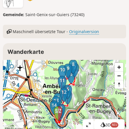
Gemeinde:
Saint-Genix-sur-Guiers (73240)
Maschinell übersetzte Tour -
Originalversion
Wanderkarte
8
7
9
10
6
11
5
12
4
3
13
14
2
1
3D
NEU
K
Attributions