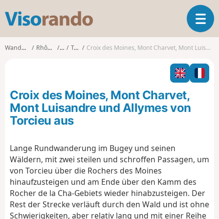
V
T
i
o
s
g
o
Wanderungen
Rhône-Alpes
Ain
Torcieu
Croix des Moines, Mont Charvet, Mont Luisandre und Allymes von Torcieu aus
g
r
l
a
e
n
n
d
Croix des Moines, Mont Charvet,
a
o
v
Mont Luisandre und Allymes von
i
Torcieu aus
g
a
t
Lange Rundwanderung im Bugey und seinen
i
Wäldern, mit zwei steilen und schroffen Passagen, um
o
von Torcieu über die Rochers des Moines
n
hinaufzusteigen und am Ende über den Kamm des
Rocher de la Cha-Gebiets wieder hinabzusteigen. Der
Rest der Strecke verläuft durch den Wald und ist ohne
Schwierigkeiten, aber relativ lang und mit einer Reihe