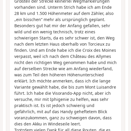
Großteil der Strecke keinerlei Wegmarkierungen
vorhanden sind. Unterm Strich habe ich am Ende
28 km und 1.500 Höhenmeter auf dem Zähler, also
„ein bisschen“ mehr als ursprünglich geplant.
Besonders gut hat mir der Anfang gefallen, sehr
wild und ein wenig technisch, trotz eines
schwierigen Starts, da es sehr schwer ist, den Weg
nach dem letzten Haus oberhalb von Torcieux zu
finden. Und am Ende habe ich die Croix des Moines
verpasst, weil ich nach dem Château des Allymes
nicht den richtigen Weg genommen habe und mich
auf derselben Strecke wie am Anfang wiederfand,
was zum Teil den höheren Höhenunterschied
erklärt. Ich möchte anmerken, dass ich die lange
Variante gewählt habe, die bis zum Mont Luisandre
führt. Ich habe die Visorando-App nicht, aber ich
versuche, mir mit Iphigenie zu helfen, was sehr
praktisch ist. Es ist jedoch schwierig und
gefährlich, mit auf das Handy geheftetem Blick
voranzukommen, ganz zu schweigen davon, dass
dies den Akku in Windeseile leert.
Trotzdem vielen Dank für all diese Routen, die es