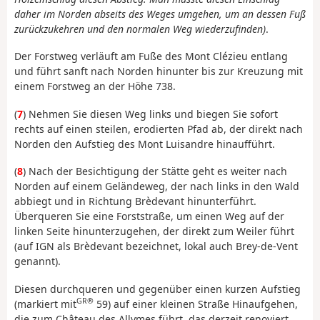
daher im Norden abseits des Weges umgehen, um an dessen Fuß
zurückzukehren und den normalen Weg wiederzufinden)
.
Der Forstweg verläuft am Fuße des Mont Clézieu entlang
und führt sanft nach Norden hinunter bis zur Kreuzung mit
einem Forstweg an der Höhe 738.
(
7
) Nehmen Sie diesen Weg links und biegen Sie sofort
rechts auf einen steilen, erodierten Pfad ab, der direkt nach
Norden den Aufstieg des Mont Luisandre hinaufführt.
(
8
) Nach der Besichtigung der Stätte geht es weiter nach
Norden auf einem Geländeweg, der nach links in den Wald
abbiegt und in Richtung Brèdevant hinunterführt.
Überqueren Sie eine Forststraße, um einen Weg auf der
linken Seite hinunterzugehen, der direkt zum Weiler führt
(auf IGN als Brèdevant bezeichnet, lokal auch Brey-de-Vent
genannt).
Diesen durchqueren und gegenüber einen kurzen Aufstieg
GR®
(markiert mit
59) auf einer kleinen Straße Hinaufgehen,
die zum Château des Allymes führt, das derzeit renoviert