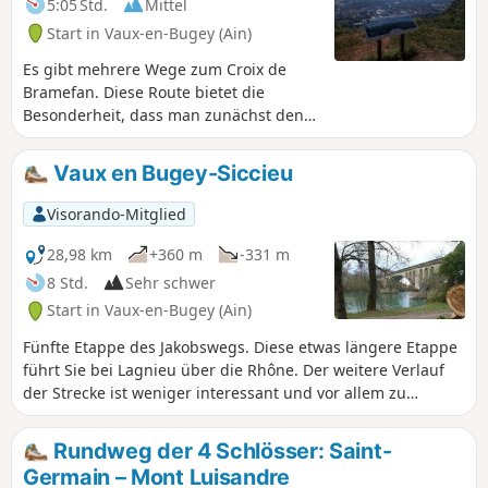
5:05 Std.
Mittel
Start in Vaux-en-Bugey (Ain)
Es gibt mehrere Wege zum Croix de
Bramefan. Diese Route bietet die
Besonderheit, dass man zunächst den
Bergrücken nördlich von Vaux nimmt
und nach der Überquerung des
Vaux en Bugey-Siccieu
Ruisseau Buizin über den Bergrücken
von Bramefan zurückkehrt. Fast die
Visorando-Mitglied
gesamte Strecke verläuft im Unterholz.
Der Schwierigkeitsgrad „mittel” dieser
28,98 km
+360 m
-331 m
Wanderung ist durch den anfangs
8 Std.
Sehr schwer
steilen Aufstieg und die zahlreichen
Start in Vaux-en-Bugey (Ain)
Kreuzungen gerechtfertigt, die
verwirrend sein können.
Fünfte Etappe des Jakobswegs. Diese etwas längere Etappe
führt Sie bei Lagnieu über die Rhône. Der weitere Verlauf
der Strecke ist weniger interessant und vor allem zu
asphaltiert, aber es gibt keine Alternative, um wieder auf
den GR®65 zu gelangen.
Rundweg der 4 Schlösser: Saint-
Germain – Mont Luisandre