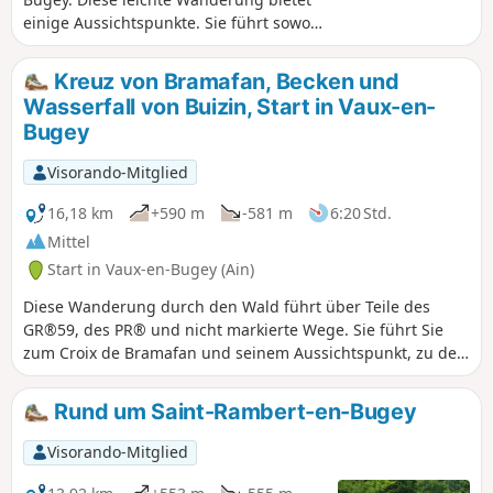
einige Aussichtspunkte. Sie führt sowohl
durch Unterholz als auch durch offenes
Gelände.
Kreuz von Bramafan, Becken und
Wasserfall von Buizin, Start in Vaux-en-
Bugey
Visorando-Mitglied
16,18 km
+590 m
-581 m
6:20 Std.
Mittel
Start in Vaux-en-Bugey (Ain)
Diese Wanderung durch den Wald führt über Teile des
GR®59, des PR® und nicht markierte Wege. Sie führt Sie
zum Croix de Bramafan und seinem Aussichtspunkt, zu den
Becken und dem Wasserfall von Buizin sowie zur Kapelle
von Nièvre. Außerdem durchqueren Sie das schöne Dorf
Rund um Saint-Rambert-en-Bugey
Vaux-en-Bugey, durch das der Buizin fließt.
Visorando-Mitglied