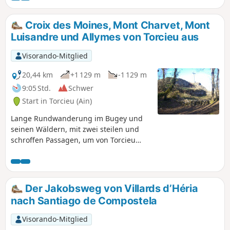
Gesichtern: - steile Abschnitte oberhalb
von Torcieu (die manchmal den Einsatz
Croix des Moines, Mont Charvet, Mont
der Hände erfordern), Langstreckenweg
Luisandre und Allymes von Torcieu aus
mit einer Abfolge von Aufstiegen und
Abstiegen ohne übermäßige
Visorando-Mitglied
Steigungen. Der größte Teil der Strecke
verläuft im Unterholz (mit
20,44 km
+1 129 m
-1 129 m
eingeschränkter Sicht). Wanderstöcke
9:05 Std.
Schwer
sind vor allem bei feuchtem Boden
Start in Torcieu (Ain)
empfehlenswert.
Lange Rundwanderung im Bugey und
seinen Wäldern, mit zwei steilen und
schroffen Passagen, um von Torcieu
über die Rochers des Moines
hinaufzusteigen und am Ende über den
Kamm des Rocher de la Cha-Gebiets
wieder hinabzusteigen. Der Rest der
Der Jakobsweg von Villards d’Héria
Strecke verläuft durch den Wald und ist
nach Santiago de Compostela
ohne Schwierigkeiten, aber relativ lang
und mit einer Reihe von Aufstiegen und
Visorando-Mitglied
Abstiegen. Die Aussicht vom Mont