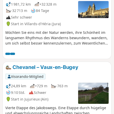
Luisandre ist weitreichend, und diese
1 981,72 km
+32 328 m
Rundwanderung ermöglicht den
-32 713 m
84 Tage
Besuch von zwei der Burgen der
Sehr schwer
sogenannten „Quatre Châteaux“-Route.
Start in Villards-d'Héria (Jura)
Möchten Sie eins mit der Natur werden, ihre Schönheit im
langsamen Rhythmus des Wanderns bewundern, wandern,
um sich selbst besser kennenzulernen, zum Wesentlichen
zurückkehren, über sich hinauswachsen: Begeben Sie sich
auf ein Abenteuer auf dem Jakobsweg. Genau das schlage
ich Ihnen mit dieser Route vor. Ich bin von meinem Dorf im
Jura aufgebrochen (die ersten 6 Etappen gehören nicht zu
Chevanel – Vaux-en-Bugey
den markierten Routen der Jakobswege), um nach Santiago
de Compostela in Spanien zu gelangen. Aber nichts hindert
Visorando-Mitglied
Sie daran, von zu Hause aus zu starten, um eine der
Etappen anzuschließen, oder in Le Puy-en-Velay oder einer
24,89 km
+729 m
-763 m
anderen Stadt auf der Strecke zu beginnen. .
9:10 Std.
Schwer
Start in Jujurieux (Ain)
Vierte Etappe des Jakobswegs. Eine Etappe durch hügelige
und abwechslungsreiche Landschaften zwischen