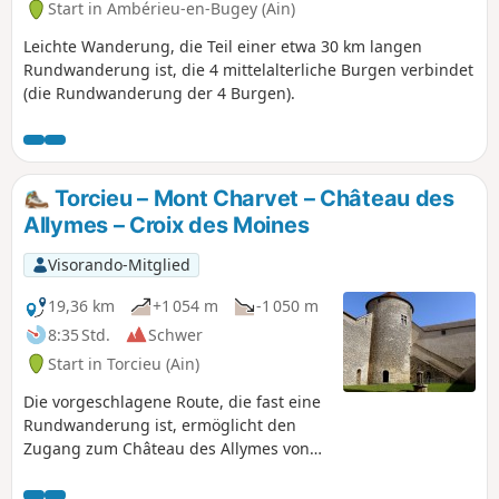
Start in Ambérieu-en-Bugey (Ain)
Leichte Wanderung, die Teil einer etwa 30 km langen
Rundwanderung ist, die 4 mittelalterliche Burgen verbindet
(die Rundwanderung der 4 Burgen).
Torcieu – Mont Charvet – Château des
Allymes – Croix des Moines
Visorando-Mitglied
19,36 km
+1 054 m
-1 050 m
8:35 Std.
Schwer
Start in Torcieu (Ain)
Die vorgeschlagene Route, die fast eine
Rundwanderung ist, ermöglicht den
Zugang zum Château des Allymes von
Torcieu aus. Es handelt sich um eine
etwas sportliche Wanderung mit zwei