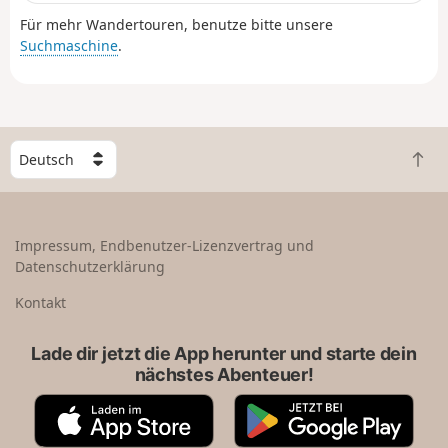
Für mehr Wandertouren, benutze bitte unsere
Suchmaschine
.
W
Z
ä
u
h
r
l
ü
e
Impressum, Endbenutzer-Lizenzvertrag und
c
e
Datenschutzerklärung
k
i
n
n
Kontakt
a
L
c
a
Lade dir jetzt die App herunter und starte dein
h
n
nächstes Abenteuer!
o
d
b
A
G
e
p
o
n
p
o