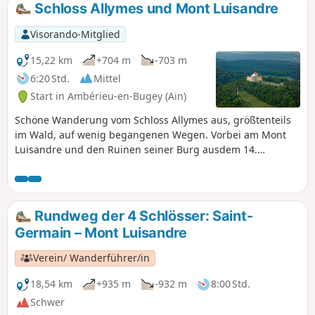
Schloss Allymes und Mont Luisandre
Visorando-Mitglied
15,22 km
+704 m
-703 m
6:20 Std.
Mittel
Start in Ambérieu-en-Bugey (Ain)
Schöne Wanderung vom Schloss Allymes aus, größtenteils
im Wald, auf wenig begangenen Wegen. Vorbei am Mont
Luisandre und den Ruinen seiner Burg ausdem 14.
Jahrhundert. Sehr schöne Aussicht auf das Schloss Allymes
und die Ebene von Ambérieu. Natürlich haben Sie die
Möglichkeit, am Ende der Wanderung das Schloss Allymes
zu besichtigen.
Rundweg der 4 Schlösser: Saint-
Germain – Mont Luisandre
Verein/ Wanderführer/in
18,54 km
+935 m
-932 m
8:00 Std.
Schwer