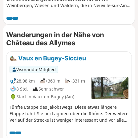
Weinbergen, Wiesen und Wäldern, die in Neuville-sur-Ain
beginnt und durch hübsche Dörfer und Kleinstädte führt,
um schließlich einen wunderschönen Blick auf das Château
des Allymes und die Ebene von Ambérieu zu bieten.
Wanderungen in der Nähe von
Château des Allymes
Vaux en Bugey-Siccieu
Visorando-Mitglied
28,98 km
+360 m
-331 m
8 Std.
Sehr schwer
Start in Vaux-en-Bugey (Ain)
Fünfte Etappe des Jakobswegs. Diese etwas längere
Etappe führt Sie bei Lagnieu über die Rhône. Der weitere
Verlauf der Strecke ist weniger interessant und vor allem
zu asphaltiert, aber es gibt keine Alternative, um wieder
auf den GR®65 zu gelangen.