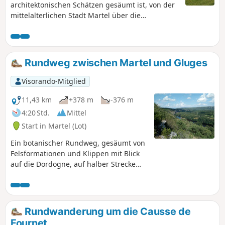
architektonischen Schätzen gesäumt ist, von der
mittelalterlichen Stadt Martel über die
romanische Kirche von Murel bis zur Mühle und
der Quelle „Œil de la Doue”.
Rundweg zwischen Martel und Gluges
Visorando-Mitglied
11,43 km
+378 m
-376 m
4:20 Std.
Mittel
Start in Martel (Lot)
Ein botanischer Rundweg, gesäumt von
Felsformationen und Klippen mit Blick
auf die Dordogne, auf halber Strecke
liegt der wunderschöne Weiler Gluges,
der teilweise in den Fels gebaut wurde.
Rundwanderung um die Causse de
Fournet