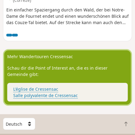
(Corrèze)
Ein einfacher Spaziergang durch den Wald, der bei Notre-
Dame de Fournet endet und einen wunderschönen Blick auf
das Couze-Tal bietet. Auf der Strecke kann man auch den
Lac de Chasteaux sehen.
Mehr Wandertouren Cressensac
Schau dir die Point of Interest an, die es in dieser
Gemeinde gibt:
L'église de Cressensac
Salle polyvalente de Cressensac
W
Z
ä
u
h