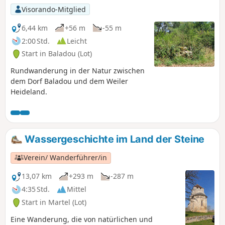
hübschen kleinen Weg im Unterholz.
Visorando-Mitglied
6,44 km
+56 m
-55 m
2:00 Std.
Leicht
Start in Baladou (Lot)
Rundwanderung in der Natur zwischen
dem Dorf Baladou und dem Weiler
Heideland.
Wassergeschichte im Land der Steine
Verein/ Wanderführer/in
13,07 km
+293 m
-287 m
4:35 Std.
Mittel
Start in Martel (Lot)
Eine Wanderung, die von natürlichen und