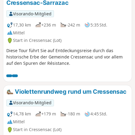
Cressensac-Sarrazac
Visorando-Mitglied
17,30 km
+236 m
-242 m
5:35 Std.
Mittel
Start in Cressensac (Lot)
Diese Tour führt Sie auf Entdeckungsreise durch das
historische Erbe der Gemeinde Cressensac und vor allem
auf den Spuren der Résistance.
Violettenrundweg rund um Cressensac
Visorando-Mitglied
14,78 km
+179 m
-180 m
4:45 Std.
Mittel
Start in Cressensac (Lot)