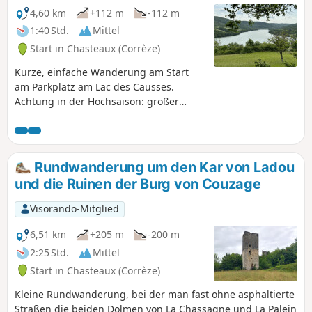
4,60 km
+112 m
-112 m
1:40 Std.
Mittel
Start in Chasteaux (Corrèze)
Kurze, einfache Wanderung am Start
am Parkplatz am Lac des Causses.
Achtung in der Hochsaison: großer
Andrang und erhebliche
Parkplatzprobleme.
Rundwanderung um den Kar von Ladou
und die Ruinen der Burg von Couzage
Visorando-Mitglied
6,51 km
+205 m
-200 m
2:25 Std.
Mittel
Start in Chasteaux (Corrèze)
Kleine Rundwanderung, bei der man fast ohne asphaltierte
Straßen die beiden Dolmen von La Chassagne und La Palein