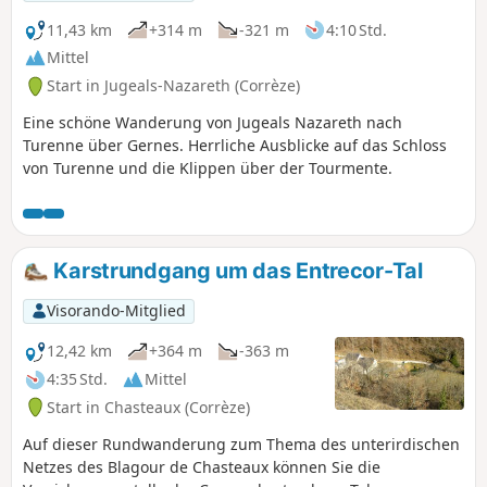
11,43 km
+314 m
-321 m
4:10 Std.
Mittel
Start in Jugeals-Nazareth (Corrèze)
Eine schöne Wanderung von Jugeals Nazareth nach
Turenne über Gernes. Herrliche Ausblicke auf das Schloss
von Turenne und die Klippen über der Tourmente.
Karstrundgang um das Entrecor-Tal
Visorando-Mitglied
12,42 km
+364 m
-363 m
4:35 Std.
Mittel
Start in Chasteaux (Corrèze)
Auf dieser Rundwanderung zum Thema des unterirdischen
Netzes des Blagour de Chasteaux können Sie die