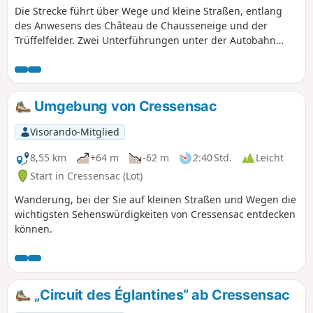
Die Strecke führt über Wege und kleine Straßen, entlang
des Anwesens des Château de Chausseneige und der
Trüffelfelder. Zwei Unterführungen unter der Autobahn
A20, die innerhalb der Gemeinde dem Tal des ehemaligen
Flusses Rivière l’Orupt folgt, der nach einem Erdbeben im
15. Jahrhundert unterirdisch verläuft.
Umgebung von Cressensac
Visorando-Mitglied
8,55 km
+64 m
-62 m
2:40 Std.
Leicht
Start in Cressensac (Lot)
Wanderung, bei der Sie auf kleinen Straßen und Wegen die
wichtigsten Sehenswürdigkeiten von Cressensac entdecken
können.
„Circuit des Églantines“ ab Cressensac