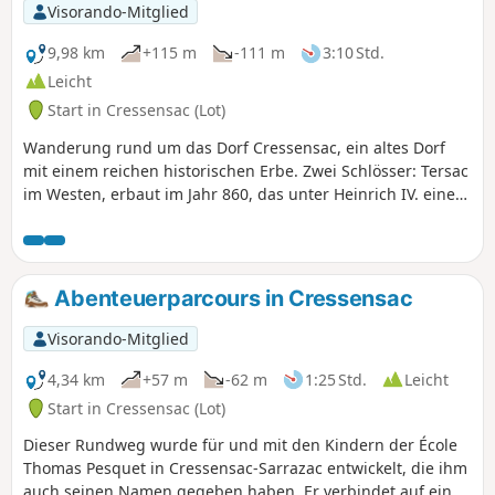
Visorando-Mitglied
9,98 km
+115 m
-111 m
3:10 Std.
Leicht
Start in Cressensac (Lot)
Wanderung rund um das Dorf Cressensac, ein altes Dorf
mit einem reichen historischen Erbe. Zwei Schlösser: Tersac
im Westen, erbaut im Jahr 860, das unter Heinrich IV. eine
blühende Zeit erlebte und heute eine Ruine ist;
Chausseneige im Osten, in Privatbesitz, erbaut im 12.
Jahrhundert und im 12. Jahrhundert im Renaissancestil
wieder aufgebaut. Ein Pfarrhaus im Herzen des Dorfes. Im
Abenteuerparcours in Cressensac
Jahr 1789 wurde die Pfarrei zu einer Gemeinde, nachdem
sie im 9. Jahrhundert zur Vizegrafschaft Turenne gehört
Visorando-Mitglied
hatte.
4,34 km
+57 m
-62 m
1:25 Std.
Leicht
Start in Cressensac (Lot)
Dieser Rundweg wurde für und mit den Kindern der École
Thomas Pesquet in Cressensac-Sarrazac entwickelt, die ihm
auch seinen Namen gegeben haben. Er verbindet auf einer