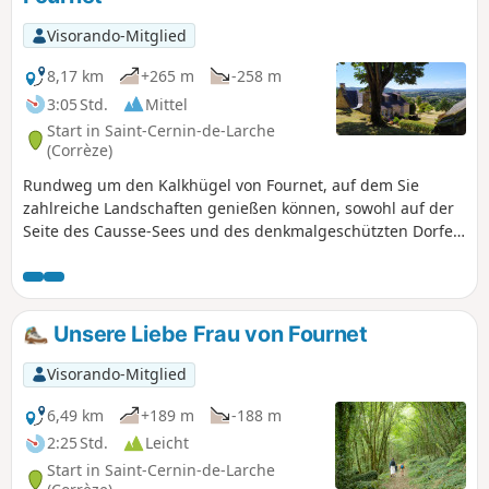
Visorando-Mitglied
8,17 km
+265 m
-258 m
3:05 Std.
Mittel
Start in Saint-Cernin-de-Larche
(Corrèze)
Rundweg um den Kalkhügel von Fournet, auf dem Sie
zahlreiche Landschaften genießen können, sowohl auf der
Seite des Causse-Sees und des denkmalgeschützten Dorfes
Chasteaux als auch auf der Nordseite in Richtung des
Vézère-Tals und der Hügel von Yssandon, Perpezac-le-Blanc
und Saint-Robert. Die Route verläuft größtenteils auf
unbefestigten Wegen und wenig frequentierten Pfaden, mit
Unsere Liebe Frau von Fournet
Ausnahme von zwei Kilometern, die einen Teil der Strecke
um den See von Causse herum führen.
Visorando-Mitglied
6,49 km
+189 m
-188 m
2:25 Std.
Leicht
Start in Saint-Cernin-de-Larche