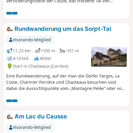
Versickerungsstelle der Couze, das trockene Tal von
Entrecor, die Schlucht Gouffre des Jonquilles und die Quelle
des Grundwassers an der Quelle des Blagour entdecken.
Rundwanderung um das Sorpt-Tal
Visorando-Mitglied
11,23 km
+330 m
-331 m
4:10 Std.
Mittel
Start in Chasteaux (Corrèze)
Eine Rundwanderung, auf der man die Dörfer Farges, La
Coste, Chartrier-Ferrière und Chasteaux besuchen und
dabei die Aussichtspunkte vom „Montagne Pelée“ oder vom
Ortskern von Chasteaux aus genießen kann.
Am Lac du Causse
Visorando-Mitglied