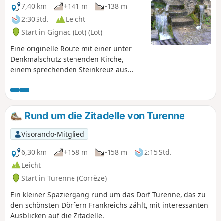
7,40 km
+141 m
-138 m
2:30 Std.
Leicht
Start in Gignac (Lot) (Lot)
Eine originelle Route mit einer unter
Denkmalschutz stehenden Kirche,
einem sprechenden Steinkreuz aus
dem18. Jahrhundert, einem Herrenhaus
ausdem 16. Jahrhundert, einer
Windmühle, zwei Brunnen, dem Stein
der drei Bischöfe und einem
Rund um die Zitadelle von Turenne
Metallbaum.
Visorando-Mitglied
6,30 km
+158 m
-158 m
2:15 Std.
Leicht
Start in Turenne (Corrèze)
Ein kleiner Spaziergang rund um das Dorf Turenne, das zu
den schönsten Dörfern Frankreichs zählt, mit interessanten
Ausblicken auf die Zitadelle.