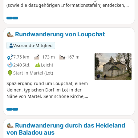
(sowie die dazugehörigen Informationstafeln) entdecken,
den Kar von Ladou überblicken und dabei das weite
Panorama bis zum Puy d'Yssandon und darüber hinaus
genießen sowie sich den Ruinen der Burg von Couzage
nähern kann.
Rundwanderung von Loupchat
Visorando-Mitglied
7,75 km
+173 m
-167 m
2:40 Std.
Leicht
Start in Martel (Lot)
Spaziergang rund um Loupchat, einem
kleinen, typischen Dorf im Lot in der
Nähe von Martel. Sehr schöne Kirche,
Brotbackofen usw. Diese Wanderung ist
auch mit Kindern gut zu bewältigen, da
sie keinerlei Schwierigkeiten aufweist;
sie führt über Feldwege, durch das
Rundwanderung durch das Heideland
Unterholz und ein wenig über kleine
von Baladou aus
Straßen. Sie endet auf einem sehr