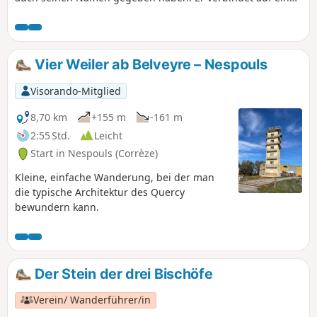
kurzen Strecke Naturerlebnisse mit einem Abstecher durch
das Dorf Cressensac. Er ist hellblau markiert und für alle
zugänglich. Die wichtigsten Sehenswürdigkeiten,
öffentlichen Orte und Geschäfte sind ebenfalls zu sehen.
Vier Weiler ab Belveyre – Nespouls
Visorando-Mitglied
8,70 km
+155 m
-161 m
2:55 Std.
Leicht
Start in Nespouls (Corrèze)
Kleine, einfache Wanderung, bei der man
die typische Architektur des Quercy
bewundern kann.
Der Stein der drei Bischöfe
Verein/ Wanderführer/in