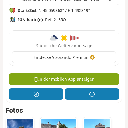
Start/Ziel:
N 45.059868° / E 1.492319°
IGN-Karte(n):
Ref. 2135O
Stündliche Wettervorhersage
Entdecke Visorando Premium
In der mobilen App anzeigen
Fotos