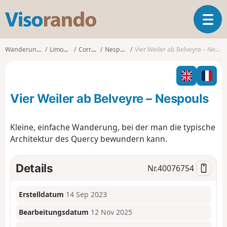
V
T
i
o
s
g
o
Wanderungen
Limousin
Corrèze
Nespouls
Vier Weiler ab Belveyre – Nespouls
g
r
l
a
e
n
n
d
Vier Weiler ab Belveyre – Nespouls
a
o
v
i
Kleine, einfache Wanderung, bei der man die typische
g
Architektur des Quercy bewundern kann.
a
t
i
Details
Nr.
40076754
o
n
Erstelldatum
14 Sep 2023
Bearbeitungsdatum
12 Nov 2025