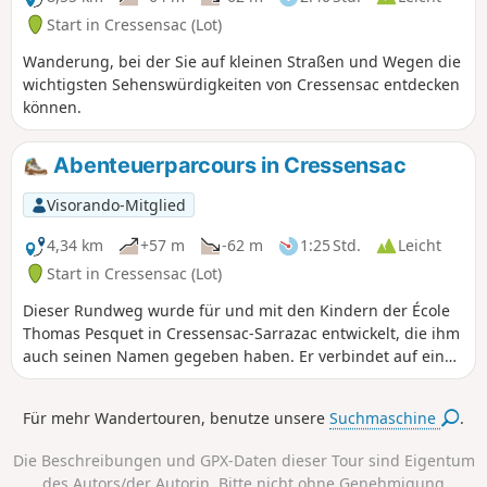
Start in Cressensac (Lot)
Wanderung, bei der Sie auf kleinen Straßen und Wegen die
wichtigsten Sehenswürdigkeiten von Cressensac entdecken
können.
Abenteuerparcours in Cressensac
Visorando-Mitglied
4,34 km
+57 m
-62 m
1:25 Std.
Leicht
Start in Cressensac (Lot)
Dieser Rundweg wurde für und mit den Kindern der École
Thomas Pesquet in Cressensac-Sarrazac entwickelt, die ihm
auch seinen Namen gegeben haben. Er verbindet auf einer
kurzen Strecke Naturerlebnisse mit einem Abstecher durch
das Dorf Cressensac. Er ist hellblau markiert und für alle
Für mehr Wandertouren, benutze unsere
Suchmaschine
.
zugänglich. Die wichtigsten Sehenswürdigkeiten,
öffentlichen Orte und Geschäfte sind ebenfalls zu sehen.
Die Beschreibungen und GPX-Daten dieser Tour sind Eigentum
des Autors/der Autorin. Bitte nicht ohne Genehmigung