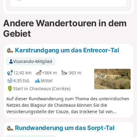
Andere Wandertouren in dem
Gebiet
Karstrundgang um das Entrecor-Tal
Visorando-Mitglied
12,42 km
+364 m
-363 m
4:35 Std.
Mittel
Start in Chasteaux (Corrèze)
Auf dieser Rundwanderung zum Thema des unterirdischen
Netzes des Blagour de Chasteaux können Sie die
Versickerungsstelle der Couze, das trockene Tal von
Entrecor, die Schlucht Gouffre des Jonquilles und die Quelle
des Grundwassers an der Quelle des Blagour entdecken.
Rundwanderung um das Sorpt-Tal