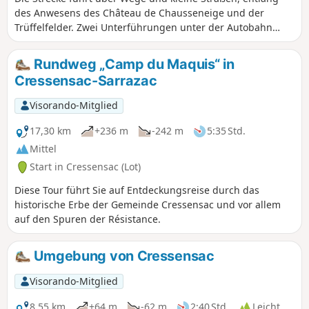
des Anwesens des Château de Chausseneige und der
Trüffelfelder. Zwei Unterführungen unter der Autobahn
A20, die innerhalb der Gemeinde dem Tal des ehemaligen
Flusses Rivière l’Orupt folgt, der nach einem Erdbeben im
Rundweg „Camp du Maquis“ in
15. Jahrhundert unterirdisch verläuft.
Cressensac-Sarrazac
Visorando-Mitglied
17,30 km
+236 m
-242 m
5:35 Std.
Mittel
Start in Cressensac (Lot)
Diese Tour führt Sie auf Entdeckungsreise durch das
historische Erbe der Gemeinde Cressensac und vor allem
auf den Spuren der Résistance.
Umgebung von Cressensac
Visorando-Mitglied
8,55 km
+64 m
-62 m
2:40 Std.
Leicht