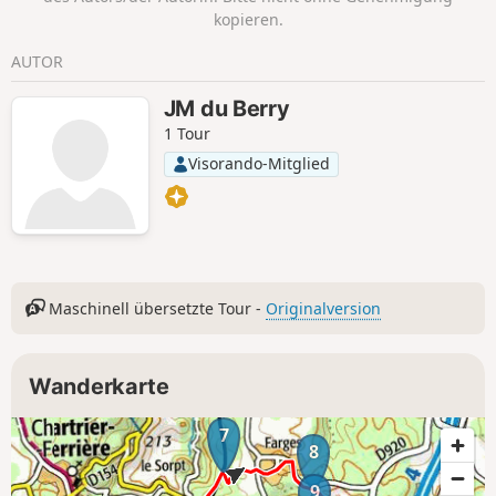
kopieren.
AUTOR
JM du Berry
1 Tour
Visorando-Mitglied
Maschinell übersetzte Tour -
Originalversion
Wanderkarte
7
8
9