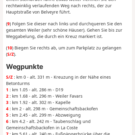
rechtwinklig verlaufenden Weg nach rechts, der zur
Hauptstraße von Belveyre führt.
(
9
) Folgen Sie dieser nach links und durchqueren Sie den
gesamten Weiler (sehr schöne Häuser). Gehen Sie bis zur
Weggabelung, die durch ein Kreuz markiert ist.
(
10
) Biegen Sie rechts ab, um zum Parkplatz zu gelangen
(
S/Z
).
Wegpunkte
S/Z
: km 0 - alt. 331 m - Kreuzung in der Nähe eines
Betonturms
1
: km 1.05 - alt. 286 m - D19
2
: km 1.68 - alt. 296 m - Weiler Favars
3
: km 1.92 - alt. 302 m - Kapelle
4
: km 2 - alt. 298 m - Gemeinschaftsbackofen
5
: km 2.45 - alt. 299 m - Abzweigung
6
: km 4.2 - alt. 242 m - Taubenschlag und
Gemeinschaftsbackofen in La Coste
7
: km 5.61 - alt. 240 m - Fußgängerbrücke über die