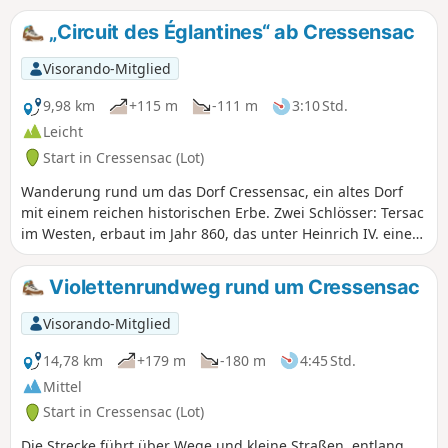
Parkplatzprobleme.
„Circuit des Églantines“ ab Cressensac
Visorando-Mitglied
9,98 km
+115 m
-111 m
3:10 Std.
Leicht
Start in Cressensac (Lot)
Wanderung rund um das Dorf Cressensac, ein altes Dorf
mit einem reichen historischen Erbe. Zwei Schlösser: Tersac
im Westen, erbaut im Jahr 860, das unter Heinrich IV. eine
blühende Zeit erlebte und heute eine Ruine ist;
Chausseneige im Osten, in Privatbesitz, erbaut im 12.
Violettenrundweg rund um Cressensac
Jahrhundert und im 12. Jahrhundert im Renaissancestil
wieder aufgebaut. Ein Pfarrhaus im Herzen des Dorfes. Im
Visorando-Mitglied
Jahr 1789 wurde die Pfarrei zu einer Gemeinde, nachdem
sie im 9. Jahrhundert zur Vizegrafschaft Turenne gehört
14,78 km
+179 m
-180 m
4:45 Std.
hatte.
Mittel
Start in Cressensac (Lot)
Die Strecke führt über Wege und kleine Straßen, entlang