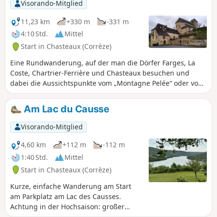
Visorando-Mitglied
11,23 km
+330 m
-331 m
4:10 Std.
Mittel
Start in Chasteaux (Corrèze)
Eine Rundwanderung, auf der man die Dörfer Farges, La
Coste, Chartrier-Ferrière und Chasteaux besuchen und
dabei die Aussichtspunkte vom „Montagne Pelée“ oder vom
Ortskern von Chasteaux aus genießen kann.
Am Lac du Causse
Visorando-Mitglied
4,60 km
+112 m
-112 m
1:40 Std.
Mittel
Start in Chasteaux (Corrèze)
Kurze, einfache Wanderung am Start
am Parkplatz am Lac des Causses.
Achtung in der Hochsaison: großer
Andrang und erhebliche