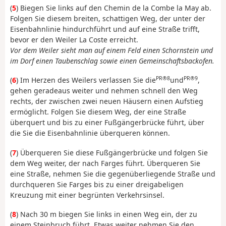
(
5
) Biegen Sie links auf den Chemin de la Combe la May ab.
Folgen Sie diesem breiten, schattigen Weg, der unter der
Eisenbahnlinie hindurchführt und auf eine Straße trifft,
bevor er den Weiler La Coste erreicht.
Vor dem Weiler sieht man auf einem Feld einen Schornstein und
im Dorf einen Taubenschlag sowie einen Gemeinschaftsbackofen.
PR®8
PR®9
(
6
) Im Herzen des Weilers verlassen Sie die
und
,
gehen geradeaus weiter und nehmen schnell den Weg
rechts, der zwischen zwei neuen Häusern einen Aufstieg
ermöglicht. Folgen Sie diesem Weg, der eine Straße
überquert und bis zu einer Fußgängerbrücke führt, über
die Sie die Eisenbahnlinie überqueren können.
(
7
) Überqueren Sie diese Fußgängerbrücke und folgen Sie
dem Weg weiter, der nach Farges führt. Überqueren Sie
eine Straße, nehmen Sie die gegenüberliegende Straße und
durchqueren Sie Farges bis zu einer dreigabeligen
Kreuzung mit einer begrünten Verkehrsinsel.
(
8
) Nach 30 m biegen Sie links in einen Weg ein, der zu
einem Steinbruch führt. Etwas weiter nehmen Sie den