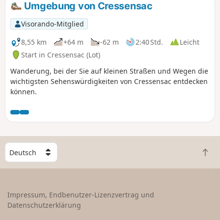
Umgebung von Cressensac
Visorando-Mitglied
8,55 km
+64 m
-62 m
2:40 Std.
Leicht
Start in Cressensac (Lot)
Wanderung, bei der Sie auf kleinen Straßen und Wegen die
wichtigsten Sehenswürdigkeiten von Cressensac entdecken
können.
W
Z
ä
u
h
r
l
ü
e
Impressum, Endbenutzer-Lizenzvertrag und
c
e
Datenschutzerklärung
k
i
n
n