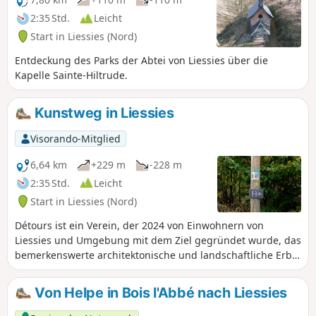
2:35 Std.
Leicht
Start in Liessies (Nord)
Entdeckung des Parks der Abtei von Liessies über die
Kapelle Sainte-Hiltrude.
Kunstweg in Liessies
Visorando-Mitglied
6,64 km
+229 m
-228 m
2:35 Std.
Leicht
Start in Liessies (Nord)
Détours ist ein Verein, der 2024 von Einwohnern von
Liessies und Umgebung mit dem Ziel gegründet wurde, das
bemerkenswerte architektonische und landschaftliche Erbe
des Avesnois hervorzuheben und Kunst und Kultur für
seine Einwohner und Besucher zu fördern. Jung und Alt
Von Helpe in Bois l'Abbé nach Liessies
können bei einem Spaziergang oder auf einem Wanderweg
Kunstwerke entdecken, die im Einklang mit der Landschaft