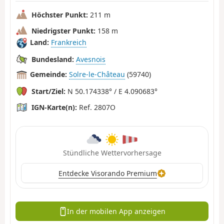
Höchster Punkt:
211 m
Niedrigster Punkt:
158 m
Land:
Frankreich
Bundesland:
Avesnois
Gemeinde:
Solre-le-Château
(59740)
Start/Ziel:
N 50.174338° / E 4.090683°
IGN-Karte(n):
Ref. 2807O
Stündliche Wettervorhersage
Entdecke Visorando Premium
In der mobilen App anzeigen