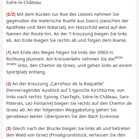
Solre-le-Château.
(
S/Z
) Mit dem Rücken zur Rue des Liesses nehmen Sie
gegenüber die malerische Ruelle aux Souris (zwischen der
Apotheke und dem Notariat); ein Holzschild weist auf den
Namen der Route hin. An der T-Kreuzung biegen Sie links
ab. Am Ende biegen Sie rechts ab und folgen dem Riamé.
(
1
) Am Ende des Weges folgen Sie links der D963 in
dritte
Richtung Jeumont. Am Kreisverkehr nehmen Sie die
Straße
links, den Chemin de Groez, und gehen links an einem
Sportplatz entlang.
(
2
) An der Kreuzung „Carrefour de la Roquette“
(hervorragender Ausblick auf 5 typische Kirchtürme, von
links nach rechts: Epinoy, Clairfayts, Solre-le-Château, Sars-
Poteries, Lez-Fontaine) biegen Sie rechts auf den Chemin de
Groez ab. An der folgenden Weggabelung gehen Sie
geradeaus weiter. Überqueren Sie den Bach Ecrevisse.
(
3
) Gleich nach der Brücke biegen Sie links ab und betreten
den Wald von Groez (Privatgrundstück, verlassen Sie den