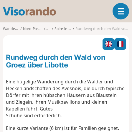
V
T
i
o
s
g
o
Wanderungen
Nord-Pas-de-Calais
Nord
Solre-le-Château
Rundweg durch den Wald von Groez über Libotte
g
r
l
a
e
n
n
d
Rundweg durch den Wald von
a
o
v
Groez über Libotte
i
g
Eine hügelige Wanderung durch die Wälder und
a
Heckenlandschaften des Avesnois, die durch typische
t
i
Dörfer mit ihren hübschen Häusern aus Blaustein
o
und Ziegeln, ihren Musikpavillons und kleinen
n
Kapellen führt. Gutes
Schuhe sind erforderlich.
Eine kurze Variante (6 km) ist für Familien geeignet.