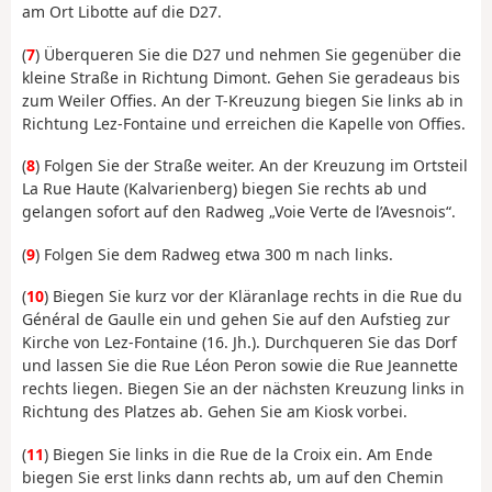
am Ort Libotte auf die D27.
(
7
) Überqueren Sie die D27 und nehmen Sie gegenüber die
kleine Straße in Richtung Dimont. Gehen Sie geradeaus bis
zum Weiler Offies. An der T-Kreuzung biegen Sie links ab in
Richtung Lez-Fontaine und erreichen die Kapelle von Offies.
(
8
) Folgen Sie der Straße weiter. An der Kreuzung im Ortsteil
La Rue Haute (Kalvarienberg) biegen Sie rechts ab und
gelangen sofort auf den Radweg „Voie Verte de l’Avesnois“.
(
9
) Folgen Sie dem Radweg etwa 300 m nach links.
(
10
) Biegen Sie kurz vor der Kläranlage rechts in die Rue du
Général de Gaulle ein und gehen Sie auf den Aufstieg zur
Kirche von Lez-Fontaine (16. Jh.). Durchqueren Sie das Dorf
und lassen Sie die Rue Léon Peron sowie die Rue Jeannette
rechts liegen. Biegen Sie an der nächsten Kreuzung links in
Richtung des Platzes ab. Gehen Sie am Kiosk vorbei.
(
11
) Biegen Sie links in die Rue de la Croix ein. Am Ende
biegen Sie erst links dann rechts ab, um auf den Chemin