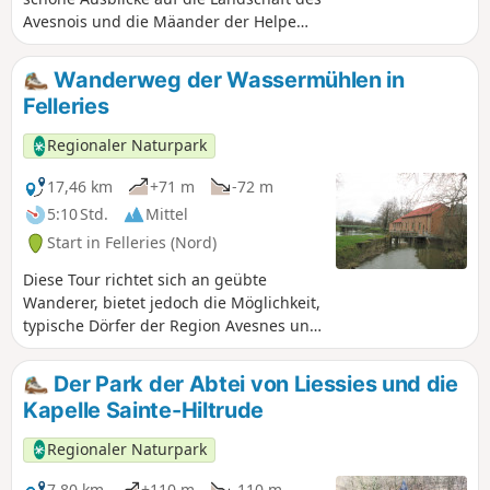
Avesnois und die Mäander der Helpe
majeure bietet.
Wanderweg der Wassermühlen in
Felleries
Regionaler Naturpark
17,46 km
+71 m
-72 m
5:10 Std.
Mittel
Start in Felleries (Nord)
Diese Tour richtet sich an geübte
Wanderer, bietet jedoch die Möglichkeit,
typische Dörfer der Region Avesnes und
vor allem vier Wassermühlen an der
Belleuse und der Helpe Majeure zu
Der Park der Abtei von Liessies und die
entdecken.
Kapelle Sainte-Hiltrude
Regionaler Naturpark
7,80 km
+110 m
-110 m