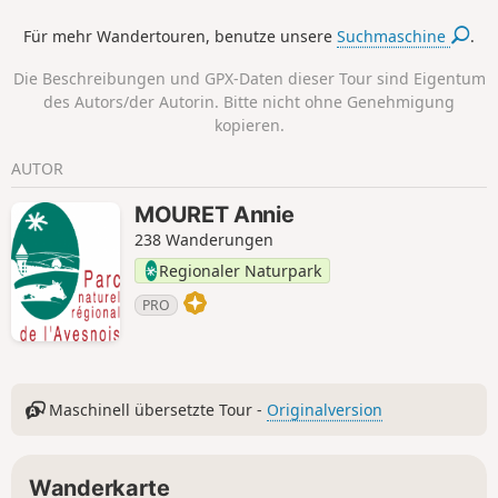
Feuchtwiesen, die Ausläufer der Ardennen, Teiche,
Für mehr Wandertouren, benutze unsere
Suchmaschine
.
Obstgärten…
Die Beschreibungen und GPX-Daten dieser Tour sind Eigentum
des Autors/der Autorin. Bitte nicht ohne Genehmigung
kopieren.
AUTOR
MOURET Annie
238 Wanderungen
Regionaler Naturpark
PRO
Maschinell übersetzte Tour -
Originalversion
Wanderkarte