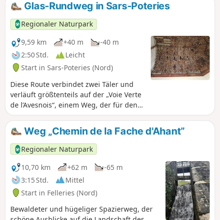
ihren Pavillons und kleinen Kapellen führt.
Glas-Rundweg in Sars-Poteries
Eine 6 km lange Variante ist für Familien
geeignet.
Regionaler Naturpark
9,59 km
+40 m
-40 m
2:50 Std.
Leicht
Start in Sars-Poteries (Nord)
Diese Route verbindet zwei Täler und
verläuft größtenteils auf der „Voie Verte
de l’Avesnois“, einem Weg, der für den
nicht motorisierten Verkehr – Radfahrer,
Fußgänger und Reiter – vorgesehen ist;
Weg „Chemin de la Fache d'Ahant”
verhalten Sie sich anderen Nutzern
gegenüber rücksichtsvoll. Die Straßen
Regionaler Naturpark
der Dörfer führen zu einem
beeindruckenden architektonischen
10,70 km
+62 m
-65 m
Erbe, das typisch für die Region
3:15 Std.
Mittel
Avesnois ist.
Start in Felleries (Nord)
Bewaldeter und hügeliger Spazierweg, der
schöne Ausblicke auf die Landschaft des