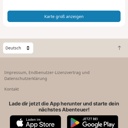
n
z
Karte groß anzeigen
e
i
g
e
n
W
Z
ä
u
h
r
l
ü
e
Impressum, Endbenutzer-Lizenzvertrag und
c
e
Datenschutzerklärung
k
i
n
n
Kontakt
a
L
c
a
Lade dir jetzt die App herunter und starte dein
h
n
nächstes Abenteuer!
o
d
b
A
G
e
p
o