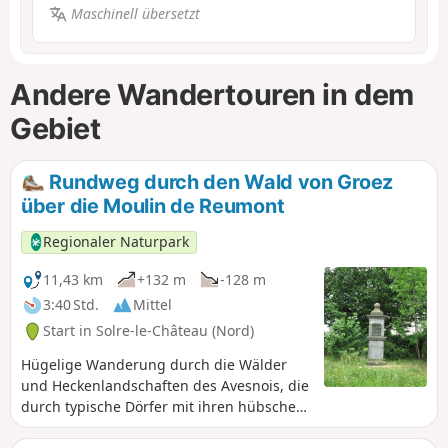
Maschinell übersetzt
Andere Wandertouren in dem
Gebiet
Rundweg durch den Wald von Groez
über die Moulin de Reumont
Regionaler Naturpark
11,43 km
+132 m
-128 m
3:40 Std.
Mittel
Start in Solre-le-Château (Nord)
Hügelige Wanderung durch die Wälder
und Heckenlandschaften des Avesnois, die
durch typische Dörfer mit ihren hübschen
Häusern aus blauem Stein und Ziegeln,