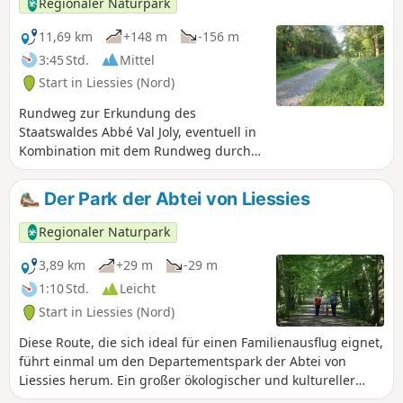
Regionaler Naturpark
und der Artenvielfalt geschaffen wurden. Derzeit entwickelt
der Verein unter Mitwirkung von sechs Künstlern einen
11,69 km
+148 m
-156 m
Kunstparcours im Park der Abtei von Liessies, im Wald Bois
3:45 Std.
Mittel
l'Abbé und im Dorf Liessies.
Start in Liessies (Nord)
Rundweg zur Erkundung des
Staatswaldes Abbé Val Joly, eventuell in
Kombination mit dem Rundweg durch
den Parc de Liessies.
Der Park der Abtei von Liessies
Regionaler Naturpark
3,89 km
+29 m
-29 m
1:10 Std.
Leicht
Start in Liessies (Nord)
Diese Route, die sich ideal für einen Familienausflug eignet,
führt einmal um den Departementspark der Abtei von
Liessies herum. Ein großer ökologischer und kultureller
Reichtum macht den Rundweg attraktiv: die Helpe,