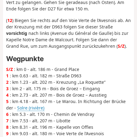
Vert zu gelangen. Gehen Sie geradeaus (nach Osten). Am
Ende folgen Sie der D27 für etwa 150 m.
(
12
) Biegen Sie rechts auf den Voie Verte de l’Avesnois ab. An
der Kreuzung mit der D963 folgen Sie dieser Straße
vorsichtig
nach links (Avenue du Général de Gaulle) bis zur
Kapelle Notre Dame de Walcourt. Folgen Sie dann der
Grand Rue, um zum Ausgangspunkt zurückzukehren (
S/Z
).
Wegpunkte
S/Z
: km 0 - alt. 186 m - Grand Place
1
: km 0.63 - alt. 182 m - Straße D963
2
: km 1.23 - alt. 202 m - Kreuzung „La Roquette“
3
: km 2 - alt. 175 m - Bois de Groez – Eingang
4
: km 2.73 - alt. 207 m - Bois de Groez – Ausstieg
5
: km 4.18 - alt. 167 m - Le Warou. In Richtung der Brücke
der -
Solre (rivière)
6
: km 5.3 - alt. 170 m - Chemin de Vendray
7
: km 7.53 - alt. 207 m - Libotte
8
: km 8.31 - alt. 196 m - Kapelle von Offies
9
: km 9.03 - alt. 180 m - Voie Verte de l’Avesnois