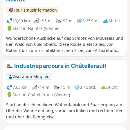
ein Picknickplatz.
Tourismusinformation
10,89 km
+95 m
-93 m
3:25 Std.
Mittel
Start in Naintré (Vienne)
Wunderschöne Ausblicke auf das Schloss von Moussais und
den Wald von Colombiers. Diese Route bietet alles, von
Botanik bis zum architektonischen Erbe, vom Arboretum
entlang der Grünzone bis hin zum Turm von Beaumont und
der Kapelle von Madeleine. Sie werden aus dem Staunen
Industrieparcours in Châtellerault
nicht herauskommen!
Visorando-Mitglied
7,63 km
+14 m
-15 m
2:15 Std.
Leicht
Start in Châtellerault (Vienne)
Start an der ehemaligen Waffenfabrik und Spaziergang am
Ufer der Vienne entlang, vorbei am linken und rechten Ufer
und über die Bahngleise.