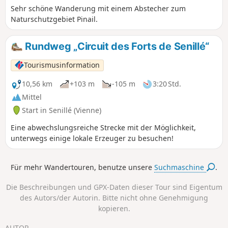
Sehr schöne Wanderung mit einem Abstecher zum
untergebracht ist (über 150 Spiele aus
Naturschutzgebiet Pinail.
70 Ländern), sowie der ehemalige
Bahnhof.
Rundweg „Circuit des Forts de Senillé“
Tourismusinformation
10,56 km
+103 m
-105 m
3:20 Std.
Mittel
Start in Senillé (Vienne)
Eine abwechslungsreiche Strecke mit der Möglichkeit,
unterwegs einige lokale Erzeuger zu besuchen!
Für mehr Wandertouren, benutze unsere
Suchmaschine
.
Die Beschreibungen und GPX-Daten dieser Tour sind Eigentum
des Autors/der Autorin. Bitte nicht ohne Genehmigung
kopieren.
AUTOR