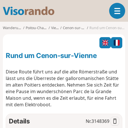
V
T
i
o
s
g
o
Wanderungen
Poitou-Charentes
Vienne
Cenon-sur-Vienne
Rund um Cenon-sur-Vienne
g
r
l
a
e
n
n
d
Rund um Cenon-sur-Vienne
a
o
v
i
Diese Route führt uns auf die alte Römerstraße und
g
lässt uns die Überreste der galloromanischen Stätte
a
im alten Poitiers entdecken. Nehmen Sie sich Zeit für
t
eine Pause im wunderschönen Parc de la Grande
i
o
Maison und, wenn es die Zeit erlaubt, für eine Fahrt
n
mit dem Elektroboot.
Details
Nr.
3148369