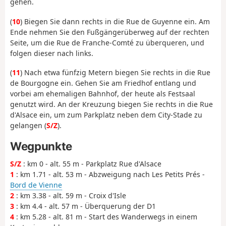
gehen.
(
10
) Biegen Sie dann rechts in die Rue de Guyenne ein. Am
Ende nehmen Sie den Fußgängerüberweg auf der rechten
Seite, um die Rue de Franche-Comté zu überqueren, und
folgen dieser nach links.
(
11
) Nach etwa fünfzig Metern biegen Sie rechts in die Rue
de Bourgogne ein. Gehen Sie am Friedhof entlang und
vorbei am ehemaligen Bahnhof, der heute als Festsaal
genutzt wird. An der Kreuzung biegen Sie rechts in die Rue
d'Alsace ein, um zum Parkplatz neben dem City-Stade zu
gelangen (
S/Z
).
Wegpunkte
S/Z
: km 0 - alt. 55 m - Parkplatz Rue d'Alsace
1
: km 1.71 - alt. 53 m - Abzweigung nach Les Petits Prés -
Bord de Vienne
2
: km 3.38 - alt. 59 m - Croix d'Isle
3
: km 4.4 - alt. 57 m - Überquerung der D1
4
: km 5.28 - alt. 81 m - Start des Wanderwegs in einem