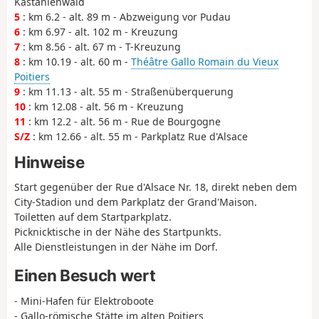
Kastanienwald
5
: km 6.2 - alt. 89 m - Abzweigung vor Pudau
6
: km 6.97 - alt. 102 m - Kreuzung
7
: km 8.56 - alt. 67 m - T-Kreuzung
8
: km 10.19 - alt. 60 m -
Théâtre Gallo Romain du Vieux
Poitiers
9
: km 11.13 - alt. 55 m - Straßenüberquerung
10
: km 12.08 - alt. 56 m - Kreuzung
11
: km 12.2 - alt. 56 m - Rue de Bourgogne
S/Z
: km 12.66 - alt. 55 m - Parkplatz Rue d'Alsace
Hinweise
Start gegenüber der Rue d'Alsace Nr. 18, direkt neben dem
City-Stadion und dem Parkplatz der Grand'Maison.
Toiletten auf dem Startparkplatz.
Picknicktische in der Nähe des Startpunkts.
Alle Dienstleistungen in der Nähe im Dorf.
Einen Besuch wert
- Mini-Hafen für Elektroboote
- Gallo-römische Stätte im alten Poitiers