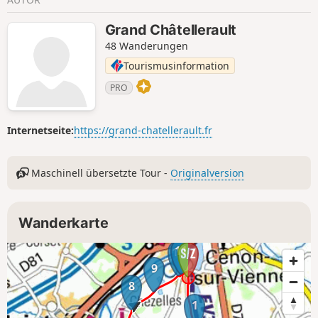
Grand Châtellerault
48 Wanderungen
Tourismusinformation
PRO
Internetseite:
https://grand-chatellerault.fr
Maschinell übersetzte Tour -
Originalversion
Wanderkarte
11
10
9
8
1