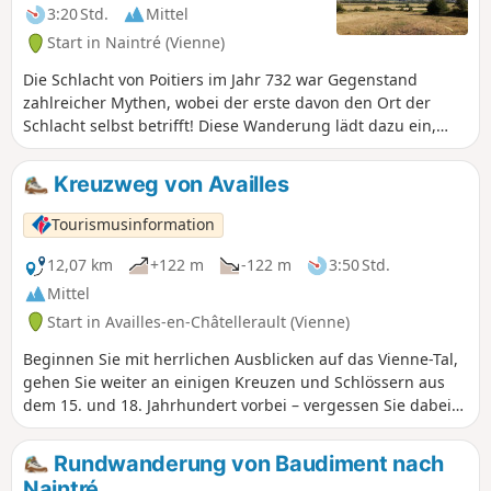
3:20 Std.
Mittel
Start in Naintré (Vienne)
Die Schlacht von Poitiers im Jahr 732 war Gegenstand
zahlreicher Mythen, wobei der erste davon den Ort der
Schlacht selbst betrifft! Diese Wanderung lädt dazu ein,
den Ort zu entdecken, der von zeitgenössischen Historikern
als der wahrscheinlichste angesehen wird und deutlich
Kreuzweg von Availles
nördlicher liegt als die ehemalige Hauptstadt der Pictaven.
Der Start erfolgt an den Ruinen des gallorömischen
Tourismusinformation
Amphitheaters im Altstadtviertel von Poitiers.
12,07 km
+122 m
-122 m
3:50 Std.
Mittel
Start in Availles-en-Châtellerault (Vienne)
Beginnen Sie mit herrlichen Ausblicken auf das Vienne-Tal,
gehen Sie weiter an einigen Kreuzen und Schlössern aus
dem 15. und 18. Jahrhundert vorbei – vergessen Sie dabei
nicht, einen Abstecher zum Schloss Chitré zu machen – und
beenden Sie den Rundgang an der berühmten Ölmühle
Rundwanderung von Baudiment nach
„Lépine“ mit ihrer Ölpresse. Im Weiler Prinçay erwartet Sie
Naintré