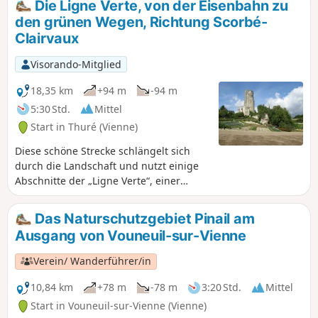
Die Ligne Verte, von der Eisenbahn zu
den grünen Wegen, Richtung Scorbé-
Clairvaux
Visorando-Mitglied
18,35 km
+94 m
-94 m
5:30 Std.
Mittel
Start in Thuré (Vienne)
Diese schöne Strecke schlängelt sich
durch die Landschaft und nutzt einige
Abschnitte der „Ligne Verte“, einer
ehemaligen Eisenbahnstrecke, die auf
37 km Länge zwischen Châtellerault und
Das Naturschutzgebiet Pinail am
Loudun für Fußgänger und Radfahrer
Ausgang von Vouneuil-sur-Vienne
hergerichtet wurde. Sie führt auch über
schöne Hohlwege und zum reichen
Verein/ Wanderführer/in
Kulturerbe von Scorbé-Clairvaux:
Bergfried und Kapelle von Haut
10,84 km
+78 m
-78 m
3:20 Std.
Mittel
Clairvaux, Waschhaus, alte Markthallen,
Start in Vouneuil-sur-Vienne (Vienne)
das Schloss, in dem das Schachmuseum