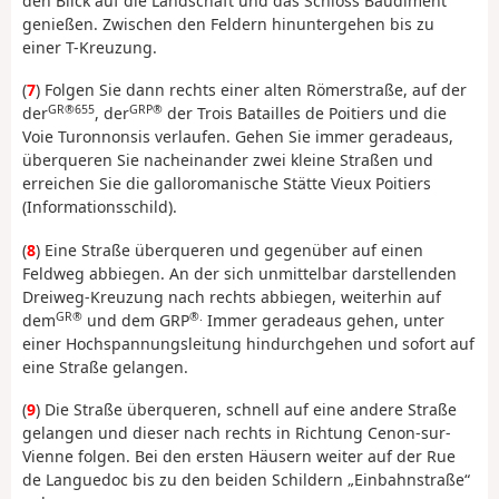
den Blick auf die Landschaft und das Schloss Baudiment
genießen. Zwischen den Feldern hinuntergehen bis zu
einer T-Kreuzung.
(
7
) Folgen Sie dann rechts einer alten Römerstraße, auf der
GR®655
GRP®
der
, der
der Trois Batailles de Poitiers und die
Voie Turonnonsis verlaufen. Gehen Sie immer geradeaus,
überqueren Sie nacheinander zwei kleine Straßen und
erreichen Sie die galloromanische Stätte Vieux Poitiers
(Informationsschild).
(
8
) Eine Straße überqueren und gegenüber auf einen
Feldweg abbiegen. An der sich unmittelbar darstellenden
Dreiweg-Kreuzung nach rechts abbiegen, weiterhin auf
GR®
®.
dem
und dem GRP
Immer geradeaus gehen, unter
einer Hochspannungsleitung hindurchgehen und sofort auf
eine Straße gelangen.
(
9
) Die Straße überqueren, schnell auf eine andere Straße
gelangen und dieser nach rechts in Richtung Cenon-sur-
Vienne folgen. Bei den ersten Häusern weiter auf der Rue
de Languedoc bis zu den beiden Schildern „Einbahnstraße“