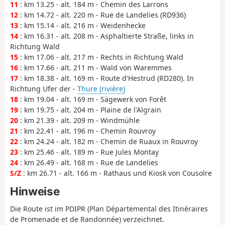
11
: km 13.25 - alt. 184 m - Chemin des Larrons
12
: km 14.72 - alt. 220 m - Rue de Landelies (RD936)
13
: km 15.14 - alt. 216 m - Weidenhecke
14
: km 16.31 - alt. 208 m - Asphaltierte Straße, links in
Richtung Wald
15
: km 17.06 - alt. 217 m - Rechts in Richtung Wald
16
: km 17.66 - alt. 211 m - Wald von Waremmes
17
: km 18.38 - alt. 169 m - Route d'Hestrud (RD280). In
Richtung Ufer der -
Thure (rivière)
18
: km 19.04 - alt. 169 m - Sägewerk von Forêt
19
: km 19.75 - alt. 204 m - Plaine de l'Algrain
20
: km 21.39 - alt. 209 m - Windmühle
21
: km 22.41 - alt. 196 m - Chemin Rouvroy
22
: km 24.24 - alt. 182 m - Chemin de Ruaux in Rouvroy
23
: km 25.46 - alt. 189 m - Rue Jules Montay
24
: km 26.49 - alt. 168 m - Rue de Landelies
S/Z
: km 26.71 - alt. 166 m - Rathaus und Kiosk von Cousolre
Hinweise
Die Route ist im PDIPR (Plan Départemental des Itinéraires
de Promenade et de Randonnée) verzeichnet.