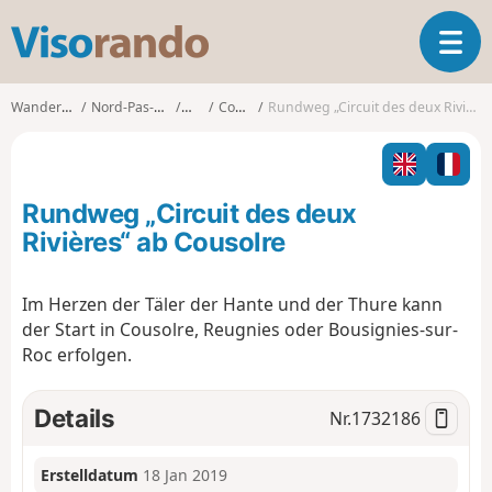
V
T
i
o
s
g
o
Wanderungen
Nord-Pas-de-Calais
Nord
Cousolre
Rundweg „Circuit des deux Rivières“ ab Cousolre
g
r
l
a
e
n
n
d
Rundweg „Circuit des deux
a
o
v
Rivières“ ab Cousolre
i
g
Im Herzen der Täler der Hante und der Thure kann
a
der Start in Cousolre, Reugnies oder Bousignies-sur-
t
i
Roc erfolgen.
o
n
Details
Nr.
1732186
Erstelldatum
18 Jan 2019