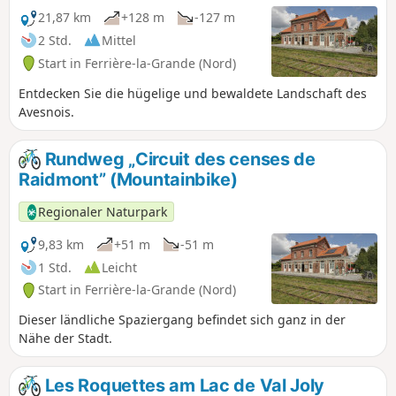
21,87 km
+128 m
-127 m
2 Std.
Mittel
Start in Ferrière-la-Grande (Nord)
Entdecken Sie die hügelige und bewaldete Landschaft des
Avesnois.
Rundweg „Circuit des censes de
Raidmont” (Mountainbike)
Regionaler Naturpark
9,83 km
+51 m
-51 m
1 Std.
Leicht
Start in Ferrière-la-Grande (Nord)
Dieser ländliche Spaziergang befindet sich ganz in der
Nähe der Stadt.
Les Roquettes am Lac de Val Joly