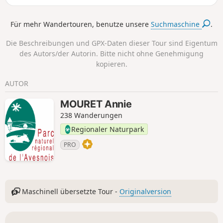
Strecke verbindet geschickt Heckenlandschaften, Wälder
und die Voie Verte, eine für sanfte Fortbewegung
Für mehr Wandertouren, benutze unsere
Suchmaschine
.
reservierte Achse, die Teil eines ausgedehnten Netzes von
Radwegen ist, dem EuroVélo 3, auch Scandibérique
Die Beschreibungen und GPX-Daten dieser Tour sind Eigentum
genannt, der Trondheim in Norwegen mit Santiago de
des Autors/der Autorin. Bitte nicht ohne Genehmigung
Compostela in Spanien verbindet.
kopieren.
AUTOR
MOURET Annie
238 Wanderungen
Regionaler Naturpark
PRO
Maschinell übersetzte Tour -
Originalversion