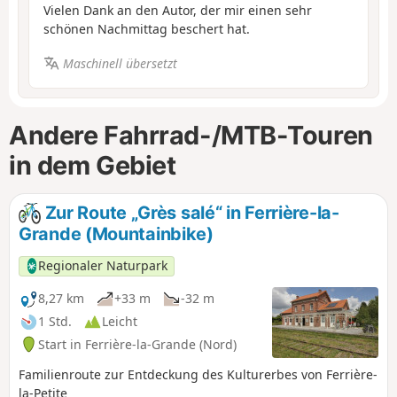
Vielen Dank an den Autor, der mir einen sehr
schönen Nachmittag beschert hat.
Maschinell übersetzt
Andere Fahrrad-/MTB-Touren
in dem Gebiet
Zur Route „Grès salé“ in Ferrière-la-
Grande (Mountainbike)
Regionaler Naturpark
8,27 km
+33 m
-32 m
1 Std.
Leicht
Start in Ferrière-la-Grande (Nord)
Familienroute zur Entdeckung des Kulturerbes von Ferrière-
la-Petite