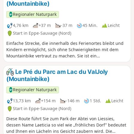
(Mountainbike)
Regionaler Naturpark
4,76 km
+37 m
-37 m
45 Min.
Leicht
Start in Eppe-Sauvage (Nord)
Einfache Strecke, die innerhalb des Ferienortes bleibt und
Kindern ermöglicht, sich ohne Schwierigkeiten mit dem
Mountainbike vertraut zu machen. Sie ist ein
hervorragender Eingang, um die Freuden und
Empfindungen dieser Outdoor-Aktivität zu entdecken, und
Le Pré du Parc am Lac du ValJoly
wenn Sie aufmerksam und diskret sind, werden Sie mit
(Mountainbike)
Sicherheit Vögel beobachten können.
Regionaler Naturpark
13,73 km
+154 m
-146 m
1 Std.
Leicht
Start in Eppe-Sauvage (Nord)
Diese Route führt Sie zum Park der Abtei von Liessies,
dessen Name Laeticia so viel wie „fröhliches Dorf” bedeutet
und Ihnen ein Lächeln ins Gesicht zaubern wird. Die