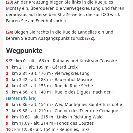
(
23
) An der Kreuzung biegen Sie links in die Rue Jules
Montay ein, überqueren die Vierwegekreuzung und fahren
geradeaus auf derselben Straße weiter, die zur D80 wird.
Fahren Sie am Friedhof vorbei.
(
24
) Biegen Sie rechts in die Rue de Landelies ein und
kehren Sie zum Ausgangspunkt zurück (
S/Z
).
Wegpunkte
S/Z
: km 0 - alt. 166 m - Rathaus und Kiosk von Cousolre
1
: km 2.1 - alt. 199 m - Gérard Croix
2
: km 2.81 - alt. 176 m - Vierwegkreuzung
3
: km 3.42 - alt. 188 m - Bauernhof Masure
4
: km 4.42 - alt. 153 m - Rue de Roue Sèche
5
: km 4.66 - alt. 140 m - Ruelle des Digues, nach der -
Hantes (rivière)
6
: km 6.86 - alt. 154 m - Weg Montignies Saint-Christophe
7
: km 9.38 - alt. 219 m - Chemin des Trieux de Comagne
8
: km 10.68 - alt. 215 m - Links in Richtung Wald
9
: km 11.09 - alt. 214 m - Fonds des Gouttes
10
: km 12.58 - alt. 154 m - Reugnies, links