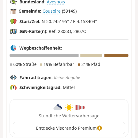
Bundesland:
Avesnois
Gemeinde:
Cousolre
(59149)
Start/Ziel:
N 50.245195° / E 4.153404°
IGN-Karte(n):
Ref. 2806O, 2807O
Wegbeschaffenheit:
■
60% Straße
■
19% Befahrbar
■
21% Pfad
Fahrrad tragen:
Keine Angabe
Schwierigkeitsgrad:
Mittel
Stündliche Wettervorhersage
Entdecke Visorando Premium