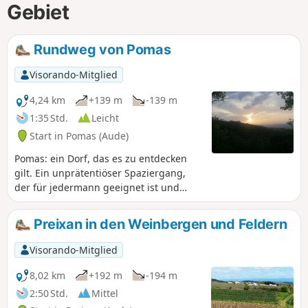
Gebiet
Rundweg von Pomas
Visorando-Mitglied
4,24 km
+139 m
-139 m
1:35 Std.
Leicht
Start in Pomas (Aude)
Pomas: ein Dorf, das es zu entdecken
gilt. Ein unprätentiöser Spaziergang,
der für jedermann geeignet ist und
schöne Landschaften bietet.
Preixan in den Weinbergen und Feldern
Visorando-Mitglied
8,02 km
+192 m
-194 m
2:50 Std.
Mittel