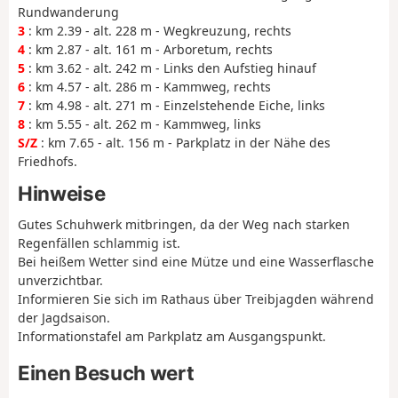
Rundwanderung
3
: km 2.39 - alt. 228 m - Wegkreuzung, rechts
4
: km 2.87 - alt. 161 m - Arboretum, rechts
5
: km 3.62 - alt. 242 m - Links den Aufstieg hinauf
6
: km 4.57 - alt. 286 m - Kammweg, rechts
7
: km 4.98 - alt. 271 m - Einzelstehende Eiche, links
8
: km 5.55 - alt. 262 m - Kammweg, links
S/Z
: km 7.65 - alt. 156 m - Parkplatz in der Nähe des
Friedhofs.
Hinweise
Gutes Schuhwerk mitbringen, da der Weg nach starken
Regenfällen schlammig ist.
Bei heißem Wetter sind eine Mütze und eine Wasserflasche
unverzichtbar.
Informieren Sie sich im Rathaus über Treibjagden während
der Jagdsaison.
Informationstafel am Parkplatz am Ausgangspunkt.
Einen Besuch wert