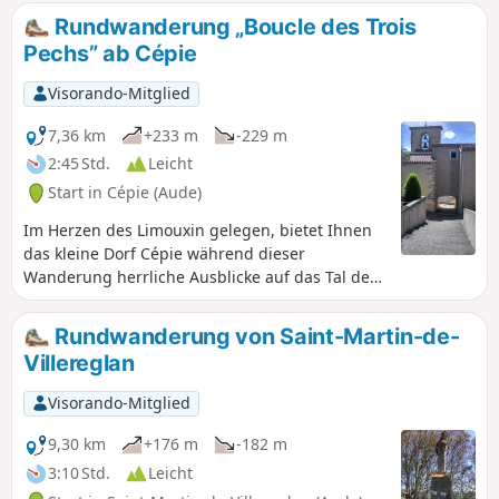
Rundwanderung „Boucle des Trois
Pechs” ab Cépie
Visorando-Mitglied
7,36 km
+233 m
-229 m
2:45 Std.
Leicht
Start in Cépie (Aude)
Im Herzen des Limouxin gelegen, bietet Ihnen
das kleine Dorf Cépie während dieser
Wanderung herrliche Ausblicke auf das Tal der
Aude.
Rundwanderung von Saint-Martin-de-
Villereglan
Visorando-Mitglied
9,30 km
+176 m
-182 m
3:10 Std.
Leicht