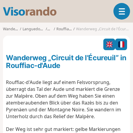
V
T
i
o
s
g
o
Wanderungen
Languedoc-Roussillon
Aude
Rouffiac-d'Aude
Wanderweg „Circuit de l'Écureuil” in Rouffiac-d'Aude
g
r
l
a
e
n
n
d
Wanderweg „Circuit de l'Écureuil” in
a
o
v
Rouffiac-d'Aude
i
g
Rouffiac-d'Aude liegt auf einem Felsvorsprung,
a
überragt das Tal der Aude und markiert die Grenze
t
i
zur Malpère. Oben auf dem Weg haben Sie einen
o
atemberaubenden Blick über das Razès bis zu den
n
Pyrenäen und der Montagne Noire. Sie wandern im
Unterholz durch das Relief der Malpère.
Der Weg ist sehr gut markiert: gelbe Markierungen