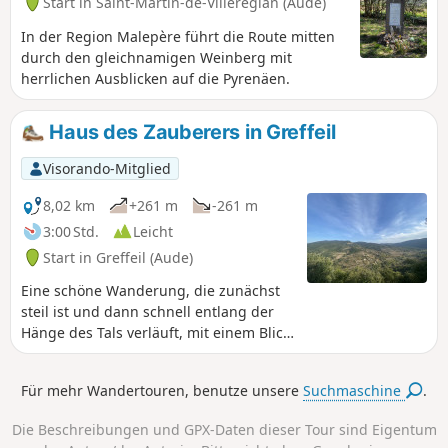
Start in Saint-Martin-de-Villereglan (Aude)
In der Region Malepère führt die Route mitten
durch den gleichnamigen Weinberg mit
herrlichen Ausblicken auf die Pyrenäen.
Haus des Zauberers in Greffeil
Visorando-Mitglied
8,02 km
+261 m
-261 m
3:00 Std.
Leicht
Start in Greffeil (Aude)
Eine schöne Wanderung, die zunächst
steil ist und dann schnell entlang der
Hänge des Tals verläuft, mit einem Blick
auf das Dorf und die umliegenden
Hügel. Anschließend tauchen Sie immer
Für mehr Wandertouren, benutze unsere
Suchmaschine
.
tiefer in den Wald ein.
Die Beschreibungen und GPX-Daten dieser Tour sind Eigentum