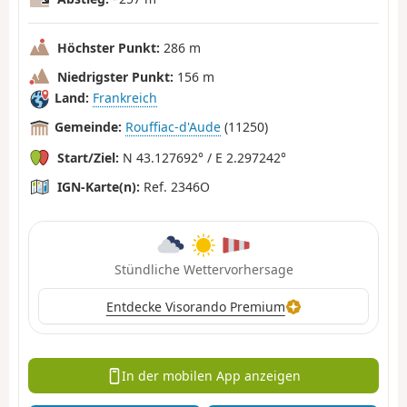
Höchster Punkt:
286 m
Niedrigster Punkt:
156 m
Land:
Frankreich
Gemeinde:
Rouffiac-d'Aude
(11250)
Start/Ziel:
N 43.127692° / E 2.297242°
IGN-Karte(n):
Ref. 2346O
Stündliche Wettervorhersage
Entdecke Visorando Premium
In der mobilen App anzeigen