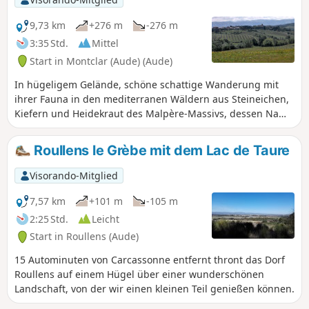
9,73 km
+276 m
-276 m
3:35 Std.
Mittel
Start in Montclar (Aude) (Aude)
In hügeligem Gelände, schöne schattige Wanderung mit
ihrer Fauna in den mediterranen Wäldern aus Steineichen,
Kiefern und Heidekraut des Malpère-Massivs, dessen Name
„schlechter Stein” bedeutet. Kleines Dorf in Rundbauweise
auf einem Felsvorsprung inmitten einer grünen und
Roullens le Grèbe mit dem Lac de Taure
ruhigen Umgebung.
Visorando-Mitglied
7,57 km
+101 m
-105 m
2:25 Std.
Leicht
Start in Roullens (Aude)
15 Autominuten von Carcassonne entfernt thront das Dorf
Roullens auf einem Hügel über einer wunderschönen
Landschaft, von der wir einen kleinen Teil genießen können.