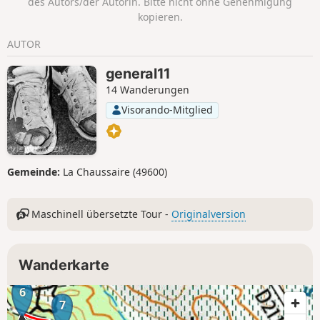
des Autors/der Autorin. Bitte nicht ohne Genehmigung
kopieren.
AUTOR
general11
14 Wanderungen
Visorando-Mitglied
Gemeinde:
La Chaussaire (49600)
Maschinell übersetzte Tour -
Originalversion
Wanderkarte
6
7