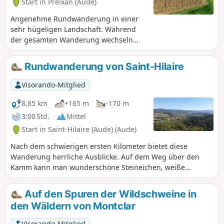
Start in Preixan (Aude)
Angenehme Rundwanderung in einer
sehr hügeligen Landschaft. Während
der gesamten Wanderung wechseln
sich Felder, Weinberge und Wälder ab.
Rundwanderung von Saint-Hilaire
Visorando-Mitglied
8,85 km
+165 m
-170 m
3:00 Std.
Mittel
Start in Saint-Hilaire (Aude) (Aude)
Nach dem schwierigen ersten Kilometer bietet diese
Wanderung herrliche Ausblicke. Auf dem Weg über den
Kamm kann man wunderschöne Steineichen, weiße
Heidekrautpflanzen, Zistrosen und viele andere Pflanzen
entdecken.
Auf den Spuren der Wildschweine in
den Wäldern von Montclar
Visorando-Mitglied