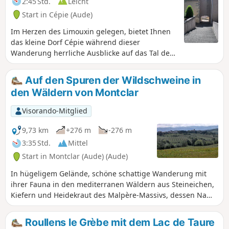
2:45 Std.
Leicht
Start in Cépie (Aude)
Im Herzen des Limouxin gelegen, bietet Ihnen
das kleine Dorf Cépie während dieser
Wanderung herrliche Ausblicke auf das Tal der
Aude.
Auf den Spuren der Wildschweine in
den Wäldern von Montclar
Visorando-Mitglied
9,73 km
+276 m
-276 m
3:35 Std.
Mittel
Start in Montclar (Aude) (Aude)
In hügeligem Gelände, schöne schattige Wanderung mit
ihrer Fauna in den mediterranen Wäldern aus Steineichen,
Kiefern und Heidekraut des Malpère-Massivs, dessen Name
„schlechter Stein” bedeutet. Kleines Dorf in Rundbauweise
auf einem Felsvorsprung inmitten einer grünen und
Roullens le Grèbe mit dem Lac de Taure
ruhigen Umgebung.