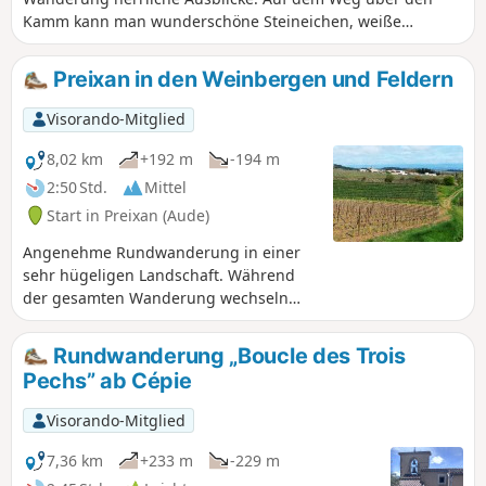
Kamm kann man wunderschöne Steineichen, weiße
Heidekrautpflanzen, Zistrosen und viele andere Pflanzen
entdecken.
Preixan in den Weinbergen und Feldern
Visorando-Mitglied
8,02 km
+192 m
-194 m
2:50 Std.
Mittel
Start in Preixan (Aude)
Angenehme Rundwanderung in einer
sehr hügeligen Landschaft. Während
der gesamten Wanderung wechseln
sich Felder, Weinberge und Wälder ab.
Rundwanderung „Boucle des Trois
Pechs” ab Cépie
Visorando-Mitglied
7,36 km
+233 m
-229 m