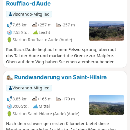
Rouffiac-d'Aude
Visorando-Mitglied
7,65 km
+257 m
-257 m
2:55 Std.
Leicht
Start in Rouffiac-d'Aude (Aude)
Rouffiac-d'Aude liegt auf einem Felsvorsprung, überragt
das Tal der Aude und markiert die Grenze zur Malpère.
Oben auf dem Weg haben Sie einen atemberaubenden
Blick über das Razès bis zu den Pyrenäen und der
Montagne Noire. Sie wandern im Unterholz durch das
Rundwanderung von Saint-Hilaire
Relief der Malpère. Der Weg ist sehr gut markiert: gelbe
Markierungen und Eichhörnchen-Zeichnungen.
Visorando-Mitglied
8,85 km
+165 m
-170 m
3:00 Std.
Mittel
Start in Saint-Hilaire (Aude) (Aude)
Nach dem schwierigen ersten Kilometer bietet diese
Wanderung herrliche Ausblicke. Auf dem Weg über den