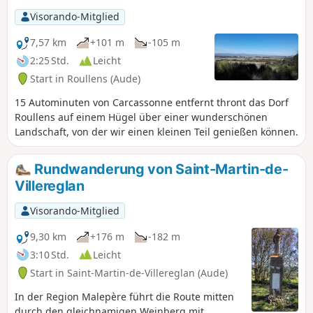
Visorando-Mitglied
7,57 km
+101 m
-105 m
2:25 Std.
Leicht
Start in Roullens (Aude)
15 Autominuten von Carcassonne entfernt thront das Dorf
Roullens auf einem Hügel über einer wunderschönen
Landschaft, von der wir einen kleinen Teil genießen können.
Rundwanderung von Saint-Martin-de-
Villereglan
Visorando-Mitglied
9,30 km
+176 m
-182 m
3:10 Std.
Leicht
Start in Saint-Martin-de-Villereglan (Aude)
In der Region Malepère führt die Route mitten
durch den gleichnamigen Weinberg mit