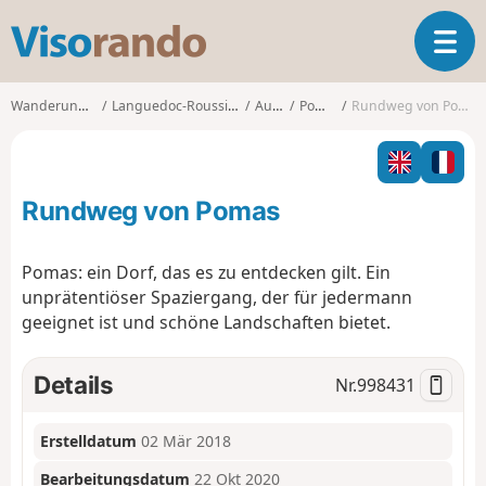
V
T
i
o
s
g
o
Wanderungen
Languedoc-Roussillon
Aude
Pomas
Rundweg von Pomas
g
r
l
a
e
n
n
d
Rundweg von Pomas
a
o
v
i
Pomas: ein Dorf, das es zu entdecken gilt. Ein
g
unprätentiöser Spaziergang, der für jedermann
a
geeignet ist und schöne Landschaften bietet.
t
i
o
Details
Nr.
998431
n
Erstelldatum
02 Mär 2018
Bearbeitungsdatum
22 Okt 2020