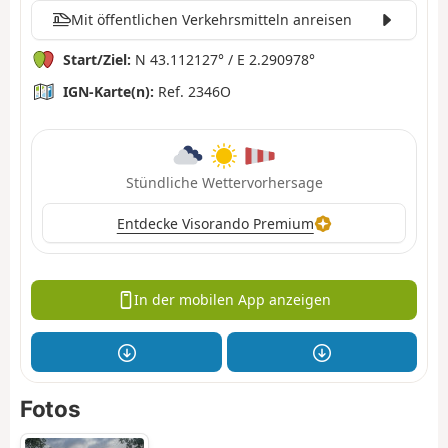
Mit öffentlichen Verkehrsmitteln anreisen
Start/Ziel:
N 43.112127° / E 2.290978°
IGN-Karte(n):
Ref. 2346O
Stündliche Wettervorhersage
Entdecke Visorando Premium
In der mobilen App anzeigen
Fotos