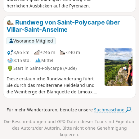
herrlichen Ausblicken auf die Pyrenäen.
Rundweg von Saint-Polycarpe über
Villar-Saint-Anselme
Visorando-Mitglied
8,95 km
+246 m
-240 m
3:15 Std.
Mittel
Start in Saint-Polycarpe (Aude)
Diese erstaunliche Rundwanderung führt
Sie durch das mediterrane Heideland und
die Weinberge der Blanquette de Limoux.
Sie starten im Dorf Saint-Polycarpe mit den
Überresten seiner Benediktinerabtei aus
Für mehr Wandertouren, benutze unsere
Suchmaschine
.
dem 8. Jahrhundert und durchqueren den
Gemeindewald und das Dorf Villar-Saint-
Die Beschreibungen und GPX-Daten dieser Tour sind Eigentum
Anselme. Am Ende der Strecke befindet sich
des Autors/der Autorin. Bitte nicht ohne Genehmigung
ein von Yves Duteil gesponsertes Arboretum.
kopieren.
Der Weg ist mit gelben Streifen und Kreisen