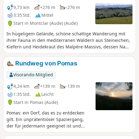
9,73 km
+276 m
-276 m
3:35 Std.
Mittel
Start in Montclar (Aude) (Aude)
In hügeligem Gelände, schöne schattige Wanderung mit
ihrer Fauna in den mediterranen Wäldern aus Steineichen,
Kiefern und Heidekraut des Malpère-Massivs, dessen Name
„schlechter Stein” bedeutet. Kleines Dorf in Rundbauweise
auf einem Felsvorsprung inmitten einer grünen und
Rundweg von Pomas
ruhigen Umgebung.
Visorando-Mitglied
4,24 km
+139 m
-139 m
1:35 Std.
Leicht
Start in Pomas (Aude)
Pomas: ein Dorf, das es zu entdecken
gilt. Ein unprätentiöser Spaziergang,
der für jedermann geeignet ist und
schöne Landschaften bietet.