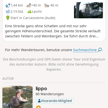
7,44 km
+40 m
-40 m
2:15 Std.
Leicht
Start in Carcassonne (Aude)
Eine Strecke ganz ohne Schatten und mit nur sehr
geringem Höhenunterschied. Die gesamte Strecke verläuft
zwischen Feldern und Weinbergen. Sie führt durch drei
Dörfer. Die Strecke ist stellenweise mit den gelben
Markierungen des FFR gekennzeichnet, diese dienen jedoch
Für mehr Wandertouren, benutze unsere
Suchmaschine
.
lediglich dazu, zu bestätigen, dass Sie sich auf einer Route
befinden, auf der man sich kaum verlaufen kann.
Die Beschreibungen und GPX-Daten dieser Tour sind Eigentum
des Autors/der Autorin. Bitte nicht ohne Genehmigung
kopieren.
AUTOR
lippo
60 Wanderungen
Visorando-Mitglied