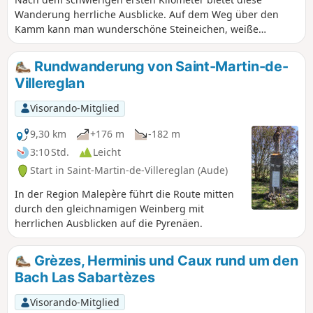
Wanderung herrliche Ausblicke. Auf dem Weg über den
Kamm kann man wunderschöne Steineichen, weiße
Heidekrautpflanzen, Zistrosen und viele andere Pflanzen
entdecken.
Rundwanderung von Saint-Martin-de-
Villereglan
Visorando-Mitglied
9,30 km
+176 m
-182 m
3:10 Std.
Leicht
Start in Saint-Martin-de-Villereglan (Aude)
In der Region Malepère führt die Route mitten
durch den gleichnamigen Weinberg mit
herrlichen Ausblicken auf die Pyrenäen.
Grèzes, Herminis und Caux rund um den
Bach Las Sabartèzes
Visorando-Mitglied