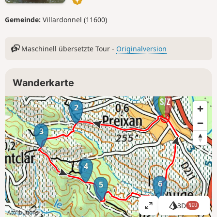
Gemeinde:
Villardonnel (11600)
Maschinell übersetzte Tour -
Originalversion
Wanderkarte
1
2
3
4
6
5
3D
NEU
K
Attributions