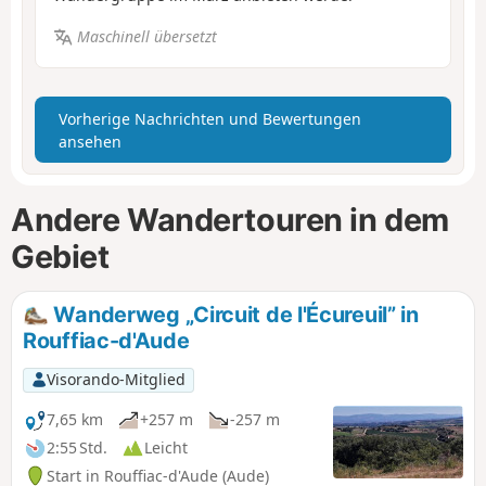
Maschinell übersetzt
Vorherige Nachrichten und Bewertungen
ansehen
Andere Wandertouren in dem
Gebiet
Wanderweg „Circuit de l'Écureuil” in
Rouffiac-d'Aude
Visorando-Mitglied
7,65 km
+257 m
-257 m
2:55 Std.
Leicht
Start in Rouffiac-d'Aude (Aude)