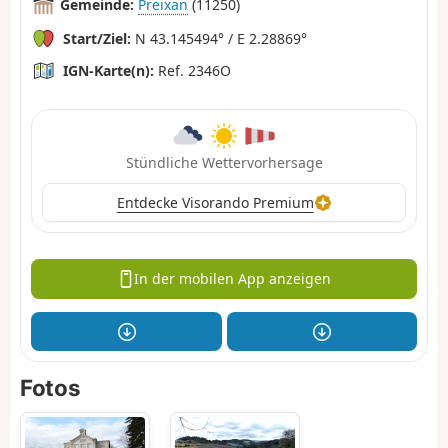
Gemeinde:
Preixan
(11250)
Start/Ziel:
N 43.145494° / E 2.28869°
IGN-Karte(n):
Ref. 2346O
Stündliche Wettervorhersage
Entdecke Visorando Premium
In der mobilen App anzeigen
Fotos