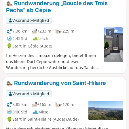
Rundwanderung „Boucle des Trois
Pechs” ab Cépie
Visorando-Mitglied
7,36 km
+233 m
-229 m
2:45 Std.
Leicht
Start in Cépie (Aude)
Im Herzen des Limouxin gelegen, bietet Ihnen
das kleine Dorf Cépie während dieser
Wanderung herrliche Ausblicke auf das Tal der
Aude.
Rundwanderung von Saint-Hilaire
Visorando-Mitglied
8,85 km
+165 m
-170 m
3:00 Std.
Mittel
Start in Saint-Hilaire (Aude) (Aude)
Nach dem schwierigen ersten Kilometer bietet diese