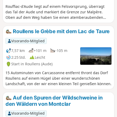
Rouffiac-d'Aude liegt auf einem Felsvorsprung, überragt
das Tal der Aude und markiert die Grenze zur Malpère.
Oben auf dem Weg haben Sie einen atemberaubenden
Blick über das Razès bis zu den Pyrenäen und der
Montagne Noire. Sie wandern im Unterholz durch das
Roullens le Grèbe mit dem Lac de Taure
Relief der Malpère. Der Weg ist sehr gut markiert: gelbe
Markierungen und Eichhörnchen-Zeichnungen.
Visorando-Mitglied
7,57 km
+101 m
-105 m
2:25 Std.
Leicht
Start in Roullens (Aude)
15 Autominuten von Carcassonne entfernt thront das Dorf
Roullens auf einem Hügel über einer wunderschönen
Landschaft, von der wir einen kleinen Teil genießen können.
Auf den Spuren der Wildschweine in
den Wäldern von Montclar
Visorando-Mitglied