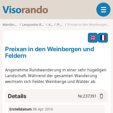
V
T
i
o
s
g
o
Wanderungen
Languedoc-Roussillon
Aude
Preixan
Preixan in den Weinbergen und Feldern
g
r
l
a
e
n
n
d
Preixan in den Weinbergen und
a
o
v
Feldern
i
g
Angenehme Rundwanderung in einer sehr hügeligen
a
Landschaft. Während der gesamten Wanderung
t
i
wechseln sich Felder, Weinberge und Wälder ab.
o
n
Details
Nr.
237391
Erstelldatum
06 Apr 2016