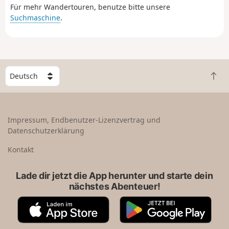
Für mehr Wandertouren, benutze bitte unsere
erreichen, eine kleine bretonische Gemeinde zwischen
Suchmaschine
.
dem Golf von Morbihan und dem Atlantik, am äußersten
Ende der Halbinsel Rhuys.
W
Z
ä
u
h
r
l
ü
e
Impressum, Endbenutzer-Lizenzvertrag und
c
e
Datenschutzerklärung
k
i
n
n
Kontakt
a
L
c
a
Lade dir jetzt die App herunter und starte dein
h
n
nächstes Abenteuer!
o
d
b
A
G
e
p
o
n
p
o