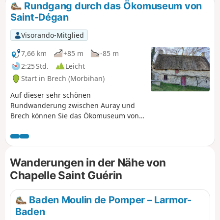
Rundgang durch das Ökomuseum von
Saint-Dégan
Visorando-Mitglied
7,66 km
+85 m
-85 m
2:25 Std.
Leicht
Start in Brech (Morbihan)
Auf dieser sehr schönen
Rundwanderung zwischen Auray und
Brech können Sie das Ökomuseum von
Saint-Degan kennenlernen, die Kapelle
Saint-Guérin mit ihrem klassischen
Altaraufsatz aus dem 17. Jahrhundert
und ihrem Wunderbrunnen sowie die
Wanderungen in der Nähe von
Brücke von Kerfroud, ein Überbleibsel
Chapelle Saint Guérin
aus der gallo-römischen Zeit,
entdecken. Über einen alten Chouan-
Pfad gelangen Sie ins Tal von Tréauray
Baden Moulin de Pomper – Larmor-
und zum Fluss Loc'h. Nachdem Sie den
Baden
Obstgarten von Saint-Degan passiert