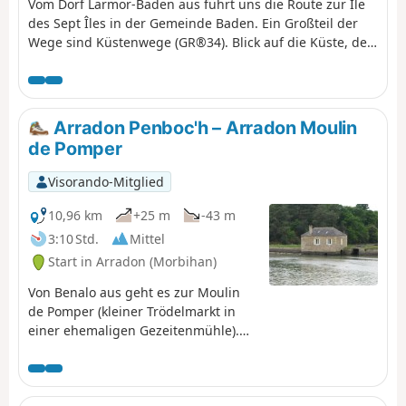
Vom Dorf Larmor-Baden aus führt uns die Route zur Île
des Sept Îles in der Gemeinde Baden. Ein Großteil der
Wege sind Küstenwege (GR®34). Blick auf die Küste, den
Eingang zum Golf und die Inseln (Île aux Moines, Île de
Berder, Île de Gavrinis). Möglichkeit, diese Route um die
Umrundung der Île de Berder zu ergänzen.
Arradon Penboc'h – Arradon Moulin
de Pomper
Visorando-Mitglied
10,96 km
+25 m
-43 m
3:10 Std.
Mittel
Start in Arradon (Morbihan)
Von Benalo aus geht es zur Moulin
de Pomper (kleiner Trödelmarkt in
einer ehemaligen Gezeitenmühle).
Wir folgen ausschließlich den
Küstenwegen (GR®34, Tour du Golfe
du Morbihan). Blick auf die Küste