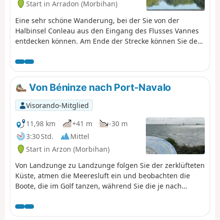
Start in Arradon (Morbihan)
Eine sehr schöne Wanderung, bei der Sie von der
Halbinsel Conleau aus den Eingang des Flusses Vannes
entdecken können. Am Ende der Strecke können Sie den
Fluss Vincin hinuntergehen.
Von Béninze nach Port-Navalo
Visorando-Mitglied
11,98 km
+41 m
-30 m
3:30 Std.
Mittel
Start in Arzon (Morbihan)
Von Landzunge zu Landzunge folgen Sie der zerklüfteten
Küste, atmen die Meeresluft ein und beobachten die
Boote, die im Golf tanzen, während Sie die je nach
Lichteinfall wechselnden Blautöne bewundern.
Unterwegs entdecken Sie die alte Gezeitenmühle von
Pen Castel und den Cairn de Petit Mont, bevor Sie Arzon