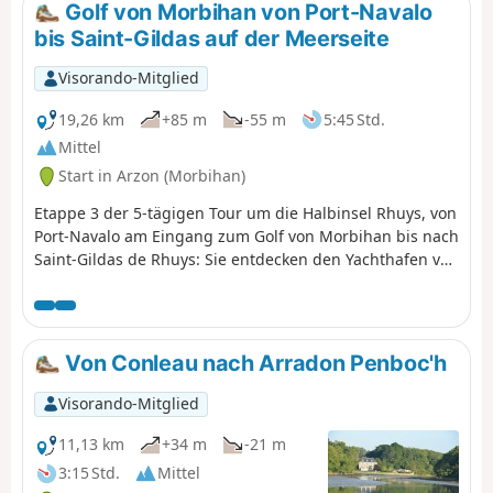
und die Inseln des Golfs: Arz,
Golf von Morbihan von Port-Navalo
Drenec, Logodec, aux Moines, d'Irus.
bis Saint-Gildas auf der Meerseite
Visorando-Mitglied
19,26 km
+85 m
-55 m
5:45 Std.
Mittel
Start in Arzon (Morbihan)
Etappe 3 der 5-tägigen Tour um die Halbinsel Rhuys, von
Port-Navalo am Eingang zum Golf von Morbihan bis nach
Saint-Gildas de Rhuys: Sie entdecken den Yachthafen von
Crouesty, dann die Küste mit ihren schönen Stränden
und schließlich die Vielfalt der Megalithstätten. Bei
einem kleinen Abstecher ins Landesinnere können Sie
zudem die Teiche und Sumpfgebiete entdecken, die
Von Conleau nach Arradon Penboc'h
früher Salzwiesen waren und sich durch eine besonders
reiche Artenvielfalt auszeichnen.
Visorando-Mitglied
11,13 km
+34 m
-21 m
3:15 Std.
Mittel