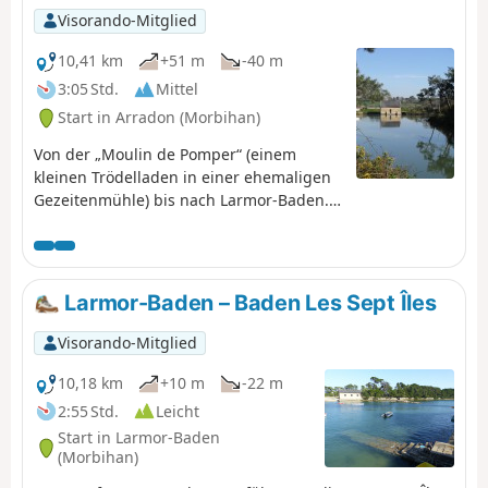
haben, erreichen Sie wieder das
Visorando-Mitglied
Ökomuseum
10,41 km
+51 m
-40 m
3:05 Std.
Mittel
Start in Arradon (Morbihan)
Von der „Moulin de Pomper“ (einem
kleinen Trödelladen in einer ehemaligen
Gezeitenmühle) bis nach Larmor-Baden.
Ein Großteil der Wege besteht aus
Küstenwegen (GR®34). Blick auf die Küste
und die Inseln des Golfs.
Larmor-Baden – Baden Les Sept Îles
Visorando-Mitglied
10,18 km
+10 m
-22 m
2:55 Std.
Leicht
Start in Larmor-Baden
(Morbihan)