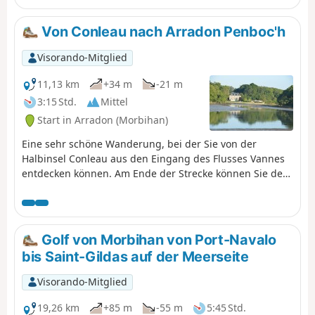
du Morbihan). Blick auf die Küste
und die Inseln des Golfs: Arz,
Von Conleau nach Arradon Penboc'h
Drenec, Logodec, aux Moines, d'Irus.
Visorando-Mitglied
11,13 km
+34 m
-21 m
3:15 Std.
Mittel
Start in Arradon (Morbihan)
Eine sehr schöne Wanderung, bei der Sie von der
Halbinsel Conleau aus den Eingang des Flusses Vannes
entdecken können. Am Ende der Strecke können Sie den
Fluss Vincin hinuntergehen.
Golf von Morbihan von Port-Navalo
bis Saint-Gildas auf der Meerseite
Visorando-Mitglied
19,26 km
+85 m
-55 m
5:45 Std.