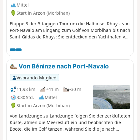
Mittel
Start in Arzon (Morbihan)
Etappe 3 der 5-tägigen Tour um die Halbinsel Rhuys, von
Port-Navalo am Eingang zum Golf von Morbihan bis nach
Saint-Gildas de Rhuys: Sie entdecken den Yachthafen von
Crouesty, dann die Küste mit ihren schönen Stränden
und schließlich die Vielfalt der Megalithstätten. Bei
einem kleinen Abstecher ins Landesinnere können Sie
zudem die Teiche und Sumpfgebiete entdecken, die
Von Béninze nach Port-Navalo
früher Salzwiesen waren und sich durch eine besonders
reiche Artenvielfalt auszeichnen.
Visorando-Mitglied
11,98 km
+41 m
-30 m
3:30 Std.
Mittel
Start in Arzon (Morbihan)
Von Landzunge zu Landzunge folgen Sie der zerklüfteten
Küste, atmen die Meeresluft ein und beobachten die
Boote, die im Golf tanzen, während Sie die je nach
Lichteinfall wechselnden Blautöne bewundern.