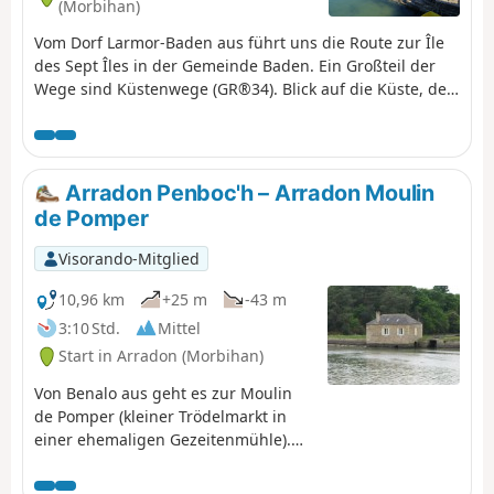
(Morbihan)
Vom Dorf Larmor-Baden aus führt uns die Route zur Île
des Sept Îles in der Gemeinde Baden. Ein Großteil der
Wege sind Küstenwege (GR®34). Blick auf die Küste, den
Eingang zum Golf und die Inseln (Île aux Moines, Île de
Berder, Île de Gavrinis). Möglichkeit, diese Route um die
Umrundung der Île de Berder zu ergänzen.
Arradon Penboc'h – Arradon Moulin
de Pomper
Visorando-Mitglied
10,96 km
+25 m
-43 m
3:10 Std.
Mittel
Start in Arradon (Morbihan)
Von Benalo aus geht es zur Moulin
de Pomper (kleiner Trödelmarkt in
einer ehemaligen Gezeitenmühle).
Wir folgen ausschließlich den
Küstenwegen (GR®34, Tour du Golfe