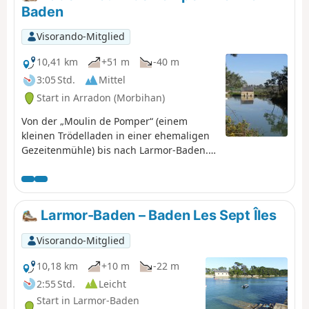
und zum Fluss Loc'h. Nachdem Sie den
Baden
Obstgarten von Saint-Degan passiert
haben, erreichen Sie wieder das
Visorando-Mitglied
Ökomuseum
10,41 km
+51 m
-40 m
3:05 Std.
Mittel
Start in Arradon (Morbihan)
Von der „Moulin de Pomper“ (einem
kleinen Trödelladen in einer ehemaligen
Gezeitenmühle) bis nach Larmor-Baden.
Ein Großteil der Wege besteht aus
Küstenwegen (GR®34). Blick auf die Küste
und die Inseln des Golfs.
Larmor-Baden – Baden Les Sept Îles
Visorando-Mitglied
10,18 km
+10 m
-22 m
2:55 Std.
Leicht
Start in Larmor-Baden