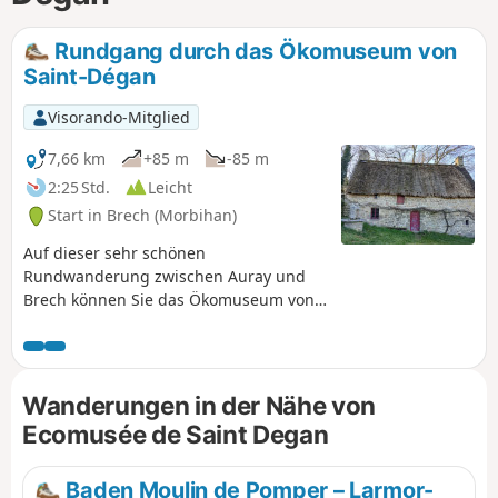
Rundgang durch das Ökomuseum von
Saint-Dégan
Visorando-Mitglied
7,66 km
+85 m
-85 m
2:25 Std.
Leicht
Start in Brech (Morbihan)
Auf dieser sehr schönen
Rundwanderung zwischen Auray und
Brech können Sie das Ökomuseum von
Saint-Degan kennenlernen, die Kapelle
Saint-Guérin mit ihrem klassischen
Altaraufsatz aus dem 17. Jahrhundert
und ihrem Wunderbrunnen sowie die
Wanderungen in der Nähe von
Brücke von Kerfroud, ein Überbleibsel
Ecomusée de Saint Degan
aus der gallo-römischen Zeit,
entdecken. Über einen alten Chouan-
Pfad gelangen Sie ins Tal von Tréauray
Baden Moulin de Pomper – Larmor-