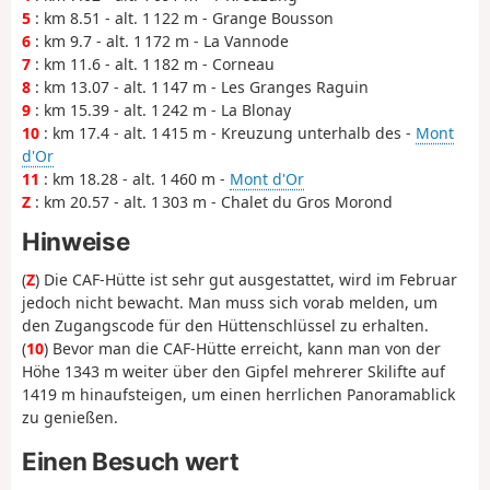
5
: km 8.51 - alt. 1 122 m - Grange Bousson
6
: km 9.7 - alt. 1 172 m - La Vannode
7
: km 11.6 - alt. 1 182 m - Corneau
8
: km 13.07 - alt. 1 147 m - Les Granges Raguin
9
: km 15.39 - alt. 1 242 m - La Blonay
10
: km 17.4 - alt. 1 415 m - Kreuzung unterhalb des -
Mont
d'Or
11
: km 18.28 - alt. 1 460 m -
Mont d'Or
Z
: km 20.57 - alt. 1 303 m - Chalet du Gros Morond
Hinweise
(
Z
) Die CAF-Hütte ist sehr gut ausgestattet, wird im Februar
jedoch nicht bewacht. Man muss sich vorab melden, um
den Zugangscode für den Hüttenschlüssel zu erhalten.
(
10
) Bevor man die CAF-Hütte erreicht, kann man von der
Höhe 1343 m weiter über den Gipfel mehrerer Skilifte auf
1419 m hinaufsteigen, um einen herrlichen Panoramablick
zu genießen.
Einen Besuch wert