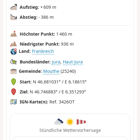
Aufstieg:
+ 609 m
Abstieg:
- 386 m
Höchster Punkt:
1 460 m
Niedrigster Punkt:
936 m
Land:
Frankreich
Bundesländer:
Jura
,
Haut-Jura
Gemeinde:
Mouthe
(25240)
Start:
N 46.681031° / E 6.18615°
Ziel:
N 46.746883° / E 6.351293°
IGN-Karte(n):
Ref. 3426OT
Stündliche Wettervorhersage