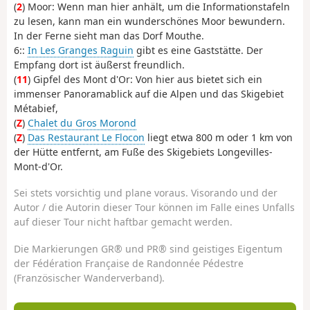
(
2
) Moor: Wenn man hier anhält, um die Informationstafeln
zu lesen, kann man ein wunderschönes Moor bewundern.
In der Ferne sieht man das Dorf Mouthe.
6::
In Les Granges Raguin
gibt es eine Gaststätte. Der
Empfang dort ist äußerst freundlich.
(
11
) Gipfel des Mont d'Or: Von hier aus bietet sich ein
immenser Panoramablick auf die Alpen und das Skigebiet
Métabief,
(
Z
)
Chalet du Gros Morond
(
Z
)
Das Restaurant Le Flocon
liegt etwa 800 m oder 1 km von
der Hütte entfernt, am Fuße des Skigebiets Longevilles-
Mont-d'Or.
Sei stets vorsichtig und plane voraus. Visorando und der
Autor / die Autorin dieser Tour können im Falle eines Unfalls
auf dieser Tour nicht haftbar gemacht werden.
Die Markierungen GR® und PR® sind geistiges Eigentum
der Fédération Française de Randonnée Pédestre
(Französischer Wanderverband).