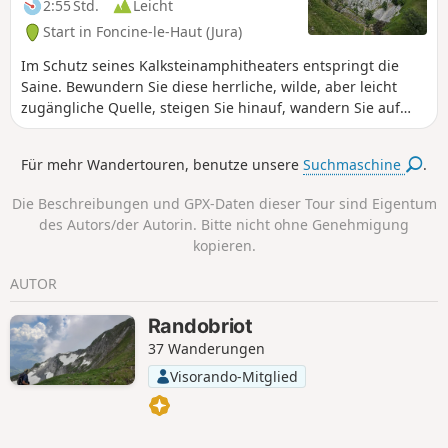
2:55 Std.
Leicht
Start in Foncine-le-Haut (Jura)
Im Schutz seines Kalksteinamphitheaters entspringt die
Saine. Bewundern Sie diese herrliche, wilde, aber leicht
zugängliche Quelle, steigen Sie hinauf, wandern Sie auf
dem Botanischen Pfad des Bayard und genießen Sie vom
Aussichtspunkt Belvédère de la Roche Fendue aus eine
Für mehr Wandertouren, benutze unsere
Suchmaschine
.
grandiose und ungewöhnliche Landschaft.
Die Beschreibungen und GPX-Daten dieser Tour sind Eigentum
des Autors/der Autorin. Bitte nicht ohne Genehmigung
kopieren.
AUTOR
Randobriot
37 Wanderungen
Visorando-Mitglied