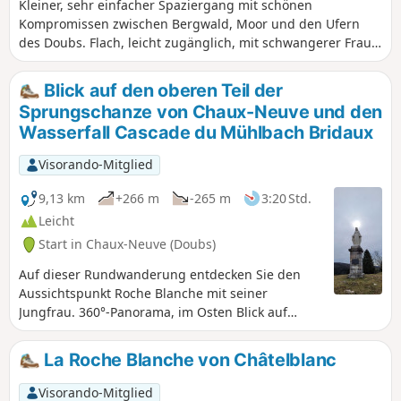
Kleiner, sehr einfacher Spaziergang mit schönen
Kompromissen zwischen Bergwald, Moor und den Ufern
des Doubs. Flach, leicht zugänglich, mit schwangerer Frau
und 2,5-jährigem Kind gemacht...
Blick auf den oberen Teil der
Sprungschanze von Chaux-Neuve und den
Wasserfall Cascade du Mühl­bach Bridaux
Visorando-Mitglied
9,13 km
+266 m
-265 m
3:20 Std.
Leicht
Start in Chaux-Neuve (Doubs)
Auf dieser Rundwanderung entdecken Sie den
Aussichtspunkt Roche Blanche mit seiner
Jungfrau. 360°-Panorama, im Osten Blick auf
Châtelblanc und das Val de Mouthe, im Westen
Blick auf das Val de Foncine, im Süden der riesige
La Roche Blanche von Châtelblanc
Wald von Noirmont und im Norden Blick auf Les
Cabouilles, La Combette, La Vernouge und den
Visorando-Mitglied