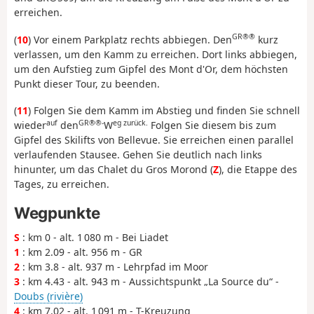
erreichen.
GR®®
(
10
) Vor einem Parkplatz rechts abbiegen. Den
kurz
verlassen, um den Kamm zu erreichen. Dort links abbiegen,
um den Aufstieg zum Gipfel des Mont d'Or, dem höchsten
Punkt dieser Tour, zu beenden.
(
11
) Folgen Sie dem Kamm im Abstieg und finden Sie schnell
auf
GR®®-
eg zurück.
wieder
den
W
Folgen Sie diesem bis zum
Gipfel des Skilifts von Bellevue. Sie erreichen einen parallel
verlaufenden Stausee. Gehen Sie deutlich nach links
hinunter, um das Chalet du Gros Morond (
Z
), die Etappe des
Tages, zu erreichen.
Wegpunkte
S
: km 0 - alt. 1 080 m - Bei Liadet
1
: km 2.09 - alt. 956 m - GR
2
: km 3.8 - alt. 937 m - Lehrpfad im Moor
3
: km 4.43 - alt. 943 m - Aussichtspunkt „La Source du“ -
Doubs (rivière)
4
: km 7.02 - alt. 1 091 m - T-Kreuzung