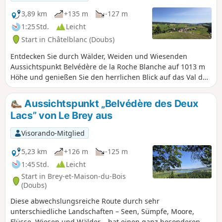
Mont Croz. Anschließend gelangen Sie über einen
sehr schmalen Weg (Vorsicht ist geboten) zum
3,89 km
+135 m
-127 m
Wasserfall Mühl­bach Bridaux und über schöne
1:25 Std.
Leicht
Wege zum Sprungbrett von Chaux-Neuve.
Start in Châtelblanc (Doubs)
Rückkehr in den Wald.
Entdecken Sie durch Wälder, Weiden und Wiesenden
Aussichtspunkt Belvédère de la Roche Blanche auf 1013 m
Höhe und genießen Sie den herrlichen Blick auf das Val de
Mouthe (Doubs) auf der einen Seite und das Val de Foncine
(Jura) auf der anderen Seite.
Aussichtspunkt „Belvédère des Deux
Lacs” von Le Brey aus
Visorando-Mitglied
5,23 km
+126 m
-125 m
1:45 Std.
Leicht
Start in Brey-et-Maison-du-Bois
(Doubs)
Diese abwechslungsreiche Route durch sehr
unterschiedliche Landschaften – Seen, Sümpfe, Moore,
Flüsse, Wiesen und Wälder – hat einen ganz besonderen