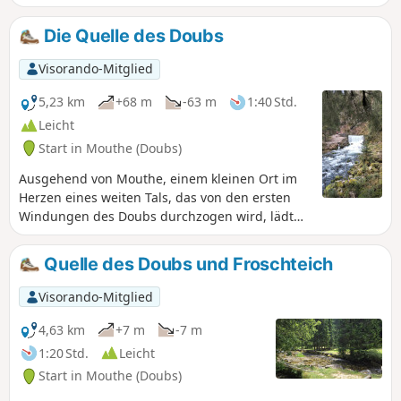
Herzen eines Gebiets, das vom Departement Doubs
aufgrund seines bemerkenswerten landschaftlichen,
Die Quelle des Doubs
faunistischen, floristischen und geologischen Erbes als
sensibler Naturraum ausgewiesen wurde.
Visorando-Mitglied
5,23 km
+68 m
-63 m
1:40 Std.
Leicht
Start in Mouthe (Doubs)
Ausgehend von Mouthe, einem kleinen Ort im
Herzen eines weiten Tals, das von den ersten
Windungen des Doubs durchzogen wird, lädt
dieser Spaziergang den Besucher ein, die
Quelle dieses Flusses, der zum Naturerbe des
Quelle des Doubs und Froschteich
Departements gehört, und anschließend das
Moor von Moutat zu entdecken.
Visorando-Mitglied
4,63 km
+7 m
-7 m
1:20 Std.
Leicht
Start in Mouthe (Doubs)