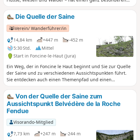
Charme . Höhepunkt ist der Aussichtspunkt Belvédère des
Deux Lacs, der einen einzigartigen Blick auf das
Die Quelle der Saine
Naturschutzgebiet Lac de Remoray und seine
Naturlandschaften bietet.
Verein/ Wanderführer/in
14,84 km
+447 m
-452 m
5:30 Std.
Mittel
Start in Foncine-le-Haut (Jura)
Ein Weg, der in Foncine le Haut beginnt und Sie zur Quelle
der Saine und zu verschiedenen Aussichtspunkten führt.
Sie entdecken auch einen Themenpfad und einen
botanischer Pfad.
Von der Quelle der Saine zum
Aussichtspunkt Belvédère de la Roche
Fendue
Visorando-Mitglied
7,73 km
+247 m
-244 m