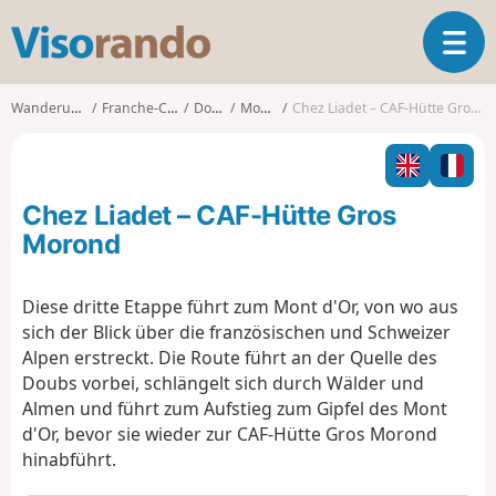
V
T
i
o
s
g
o
Wanderungen
Franche-Comté
Doubs
Mouthe
Chez Liadet – CAF-Hütte Gros Morond
g
r
l
a
e
n
n
d
Chez Liadet – CAF-Hütte Gros
a
o
v
Morond
i
g
Diese dritte Etappe führt zum Mont d'Or, von wo aus
a
sich der Blick über die französischen und Schweizer
t
i
Alpen erstreckt. Die Route führt an der Quelle des
o
Doubs vorbei, schlängelt sich durch Wälder und
n
Almen und führt zum Aufstieg zum Gipfel des Mont
d'Or, bevor sie wieder zur CAF-Hütte Gros Morond
hinabführt.