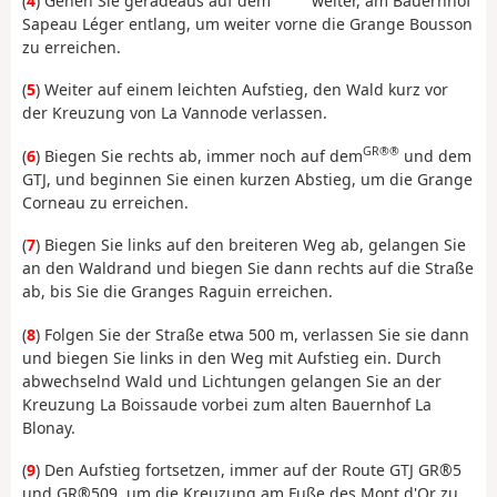
(
4
) Gehen Sie geradeaus auf dem
weiter, am Bauernhof
Sapeau Léger entlang, um weiter vorne die Grange Bousson
zu erreichen.
(
5
) Weiter auf einem leichten Aufstieg, den Wald kurz vor
der Kreuzung von La Vannode verlassen.
GR®®
(
6
) Biegen Sie rechts ab, immer noch auf dem
und dem
GTJ, und beginnen Sie einen kurzen Abstieg, um die Grange
Corneau zu erreichen.
(
7
) Biegen Sie links auf den breiteren Weg ab, gelangen Sie
an den Waldrand und biegen Sie dann rechts auf die Straße
ab, bis Sie die Granges Raguin erreichen.
(
8
) Folgen Sie der Straße etwa 500 m, verlassen Sie sie dann
und biegen Sie links in den Weg mit Aufstieg ein. Durch
abwechselnd Wald und Lichtungen gelangen Sie an der
Kreuzung La Boissaude vorbei zum alten Bauernhof La
Blonay.
(
9
) Den Aufstieg fortsetzen, immer auf der Route GTJ GR®5
und GR®509, um die Kreuzung am Fuße des Mont d'Or zu