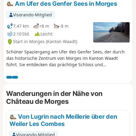
Am Ufer des Genfer Sees in Morges
Visorando-Mitglied
7,47 km
+8 m
-8 m
2:10 Std.
Leicht
Start in Morges (Kanton Waadt)
Schöner Spaziergang am Ufer des Genfer Sees, der durch
das historische Zentrum von Morges im Kanton Waadt
führt. Sie entdecken das prächtige Schloss und
durchqueren den Parc de l'Indépendance, in dem im
Frühling das Tulpenfest stattfindet. Bei schönem Wetter
können Sie auch die Gipfel der französischen Alpen
bewundern.
Wanderungen in der Nähe von
Château de Morges
Von Lugrin nach Meillerie über den
Weiler Les Combes
Visorando-Mitglied