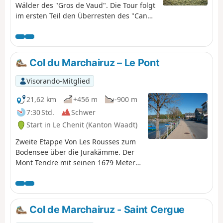
Wälder des "Gros de Vaud". Die Tour folgt
im ersten Teil den Überresten des "Canal
d'Entreroches", dem Versuch im 17.
Jahrhundert, das Rhein- mit dem
Rhonebecken zu verbinden. Il letzten Teil
folgt die Tour dem Talent.
Col du Marchairuz – Le Pont
Visorando-Mitglied
21,62 km
+456 m
-900 m
7:30 Std.
Schwer
Start in Le Chenit (Kanton Waadt)
Zweite Etappe Von Les Rousses zum
Bodensee über die Jurakämme. Der
Mont Tendre mit seinen 1679 Metern
Höhe überragt die Gipfel des
Waadtländer Jura. Der Aufstieg vom
Col du Marchairuz zum Col du Mont
Tendre führt durch eine
Col de Marchairuz - Saint Cergue
parkähnliche Landschaft. Vom Gipfel