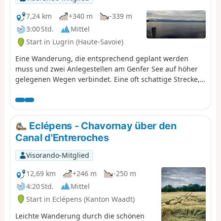
7,24 km
+340 m
-339 m
3:00 Std.
Mittel
Start in Lugrin (Haute-Savoie)
Eine Wanderung, die entsprechend geplant werden
muss und zwei Anlegestellen am Genfer See auf höher
gelegenen Wegen verbindet. Eine oft schattige Strecke,
die dennoch sehr schöne Ausblicke auf den See bietet.
Oratorien, Kapellen und Kirchen sind ebenfalls zu
sehen.
Eclépens - Chavornay über den
Canal d'Entreroches
Visorando-Mitglied
12,69 km
+246 m
-250 m
4:20 Std.
Mittel
Start in Eclépens (Kanton Waadt)
Leichte Wanderung durch die schönen