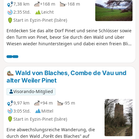
7,38 km
+168 m
-168 m
2:35 Std.
Leicht
Start in Eyzin-Pinet (Isère)
Entdecken Sie das alte Dorf Pinet und seine Schlösser sowie
den Turm von Pinet, bevor Sie durch den Wald und über
Wiesen wieder hinuntersteigen und dabei einen freien Blick
auf das Pilat-Massiv, die Monts du Lyonnais und den Mont
Verdun in den Monts d'Or genießen.
Wald von Blaches, Combe de Vau und
alter Weiler Pinet
Visorando-Mitglied
9,97 km
+94 m
-95 m
3:05 Std.
Mittel
Start in Eyzin-Pinet (Isère)
Eine abwechslungsreiche Wanderung, die
durch den Wald „Forêt des Blaches” auf