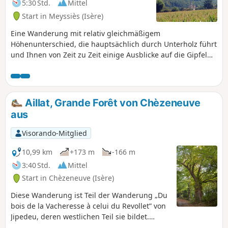
5:30 Std.
Mittel
Start in Meyssiès (Isère)
Eine Wanderung mit relativ gleichmäßigem
Höhenunterschied, die hauptsächlich durch Unterholz führt
und Ihnen von Zeit zu Zeit einige Ausblicke auf die Gipfel
bietet.
Aillat, Grande Forêt von Chèzeneuve
aus
Visorando-Mitglied
10,99 km
+173 m
-166 m
3:40 Std.
Mittel
Start in Chèzeneuve (Isère)
Diese Wanderung ist Teil der Wanderung „Du
bois de la Vacheresse à celui du Revollet” von
Jipedeu, deren westlichen Teil sie bildet.
Angenehmer Wechsel zwischen Wald,