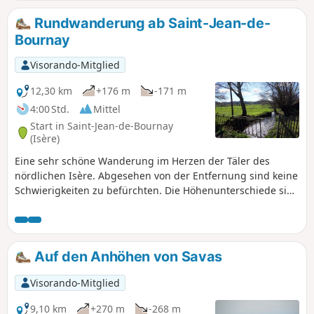
Bonus können Sie einen Abstecher zur
Pierre du Diable machen und sie
Rundwanderung ab Saint-Jean-de-
vielleicht sogar besteigen..
Bournay
Visorando-Mitglied
12,30 km
+176 m
-171 m
4:00 Std.
Mittel
Start in Saint-Jean-de-Bournay
(Isère)
Eine sehr schöne Wanderung im Herzen der Täler des
nördlichen Isère. Abgesehen von der Entfernung sind keine
Schwierigkeiten zu befürchten. Die Höhenunterschiede sind
gut verteilt. Die Wanderung verläuft in einem Dreieck
zwischen Saint-Jean-de-Bournay, Artas und Charantonnay.
Auf den Anhöhen von Savas
Visorando-Mitglied
9,10 km
+270 m
-268 m