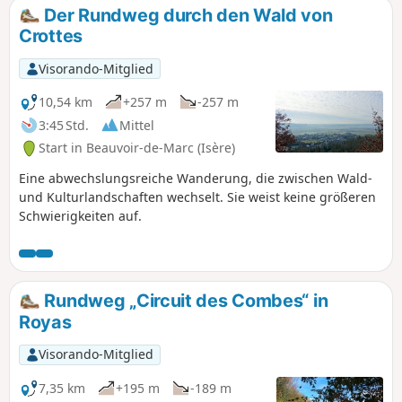
zahlreichen Wiesen vorbei, auf denen Pferde grasen.
Der Rundweg durch den Wald von
Crottes
Visorando-Mitglied
10,54 km
+257 m
-257 m
3:45 Std.
Mittel
Start in Beauvoir-de-Marc (Isère)
Eine abwechslungsreiche Wanderung, die zwischen Wald-
und Kulturlandschaften wechselt. Sie weist keine größeren
Schwierigkeiten auf.
Rundweg „Circuit des Combes“ in
Royas
Visorando-Mitglied
7,35 km
+195 m
-189 m