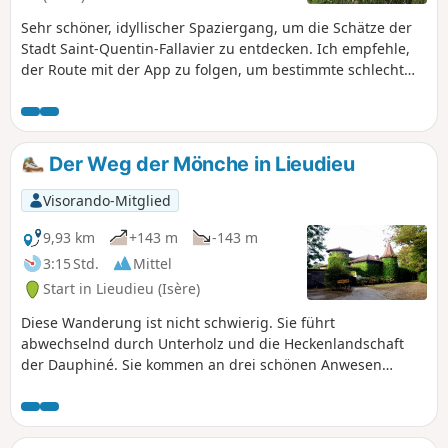
Sehr schöner, idyllischer Spaziergang, um die Schätze der
Stadt Saint-Quentin-Fallavier zu entdecken. Ich empfehle,
der Route mit der App zu folgen, um bestimmte schlecht
ausgeschilderte Wege nicht zu verpassen.
Der Weg der Mönche in Lieudieu
Visorando-Mitglied
9,93 km
+143 m
-143 m
3:15 Std.
Mittel
Start in Lieudieu (Isère)
Diese Wanderung ist nicht schwierig. Sie führt
abwechselnd durch Unterholz und die Heckenlandschaft
der Dauphiné. Sie kommen an drei schönen Anwesen
vorbei: der Festung von Cazeneuve, dem Schloss von
Bonnevaux und dem Schloss Avril (oder d'Arzay) sowie
einigen Teichen.