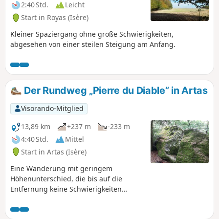
2:40 Std.
Leicht
Start in Royas (Isère)
Kleiner Spaziergang ohne große Schwierigkeiten,
abgesehen von einer steilen Steigung am Anfang.
Der Rundweg „Pierre du Diable” in Artas
Visorando-Mitglied
13,89 km
+237 m
-233 m
4:40 Std.
Mittel
Start in Artas (Isère)
Eine Wanderung mit geringem
Höhenunterschied, die bis auf die
Entfernung keine Schwierigkeiten
bereitet. Sie wandern durch die
hügelige Landschaft des Nord-Isère. Als