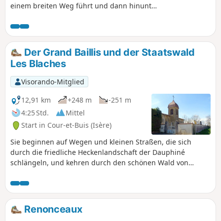
einem breiten Weg führt und dann hinunter
zum Naturschutzgebiet „Combe de Vau” mit
seinen sehr ästhetischen Hügeln. Der
Rückweg führt durch den alten Weiler Pinet,
wo es einige historische
Der Grand Baillis und der Staatswald
Sehenswürdigkeiten zu entdecken gibt. Die
Les Blaches
Wanderung ist auch mit dem Mountainbike
gut zu bewältigen.
Visorando-Mitglied
12,91 km
+248 m
-251 m
4:25 Std.
Mittel
Start in Cour-et-Buis (Isère)
Sie beginnen auf Wegen und kleinen Straßen, die sich
durch die friedliche Heckenlandschaft der Dauphiné
schlängeln, und kehren durch den schönen Wald von
Blaches zurück. Auf dieser Wanderung gibt es keine
nennenswerten Schwierigkeiten.
Renonceaux