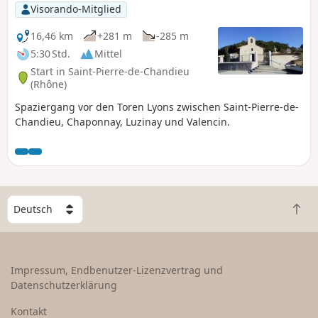
Visorando-Mitglied
16,46 km
+281 m
-285 m
5:30 Std.
Mittel
Start in Saint-Pierre-de-Chandieu
(Rhône)
Spaziergang vor den Toren Lyons zwischen Saint-Pierre-de-
Chandieu, Chaponnay, Luzinay und Valencin.
W
Z
ä
u
h
r
l
ü
e
Impressum, Endbenutzer-Lizenzvertrag und
c
e
Datenschutzerklärung
k
i
n
n
Kontakt