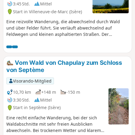
3:45 Std.
Mittel
Start in Villeneuve-de-Marc (Isère)
Eine reizvolle Wanderung, die abwechselnd durch Wald
und über Felder führt. Sie verläuft abwechselnd auf
Feldwegen und kleinen asphaltierten Straßen. Der
Höhenunterschied verteilt sich auf drei verschiedene
Abschnitte und ist daher nicht allzu anstrengend.
Vom Wald von Chapulay zum Schloss
von Septème
Visorando-Mitglied
10,70 km
+148 m
-150 m
3:30 Std.
Mittel
Start in Septème (Isère)
Eine recht einfache Wanderung, bei der sich
Waldabschnitte mit sehr freien Ausblicken
abwechseln. Bei trockenem Wetter und klarem