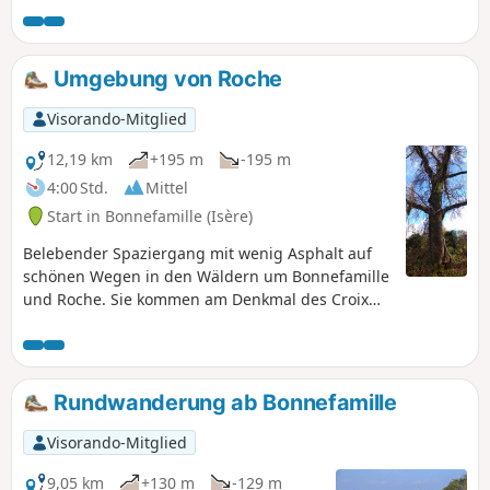
Umgebung von Roche
Visorando-Mitglied
12,19 km
+195 m
-195 m
4:00 Std.
Mittel
Start in Bonnefamille (Isère)
Belebender Spaziergang mit wenig Asphalt auf
schönen Wegen in den Wäldern um Bonnefamille
und Roche. Sie kommen am Denkmal des Croix
Châtain vorbei und schlängeln sich nach der
Durchquerung von Roche durch den Wald, wo Sie
die Steine mit Schalensteinen von Roche
entdecken können.
Rundwanderung ab Bonnefamille
Visorando-Mitglied
9,05 km
+130 m
-129 m