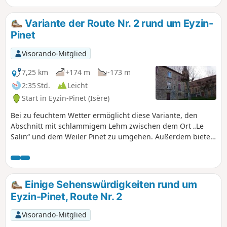
Sommer unternommen werden sollte, wenn La Gère
aufgrund der Furt wenig Wasser führt.
Variante der Route Nr. 2 rund um Eyzin-
Pinet
Visorando-Mitglied
7,25 km
+174 m
-173 m
2:35 Std.
Leicht
Start in Eyzin-Pinet (Isère)
Bei zu feuchtem Wetter ermöglicht diese Variante, den
Abschnitt mit schlammigem Lehm zwischen dem Ort „Le
Salin“ und dem Weiler Pinet zu umgehen. Außerdem bietet
sie einen Blick auf einen Teil des Schlosses von Montfort.
Einige Sehenswürdigkeiten rund um
Eyzin-Pinet, Route Nr. 2
Visorando-Mitglied