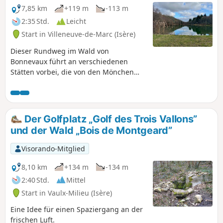
7,85 km
+119 m
-113 m
2:35 Std.
Leicht
Start in Villeneuve-de-Marc (Isère)
Dieser Rundweg im Wald von
Bonnevaux führt an verschiedenen
Stätten vorbei, die von den Mönchen
der Abtei von Bonnevaux, einem heute
nicht mehr existierenden
Zisterzienserkloster, bewirtschaftet
wurden. Eine spezielle Beschilderung
Der Golfplatz „Golf des Trois Vallons”
verweist mittels Nummerierung auf die
und der Wald „Bois de Montgeard”
in einer Broschüre beschriebenen
Stätten.
Visorando-Mitglied
8,10 km
+134 m
-134 m
2:40 Std.
Mittel
Start in Vaulx-Milieu (Isère)
Eine Idee für einen Spaziergang an der
frischen Luft.