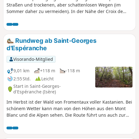
Straßen und trockenen, aber schattenlosen Wegen (im
Sommer daher zu vermeiden). In der Nähe der Croix de
Bénédict befinden sich zwei Orientierungstafeln mit Blick
auf die Monts du Lyonnais und die Bugey-Berge, aber auch
auf die Alpen, die Chartreuse und den Vercors.
Rundweg ab Saint-Georges
d'Espéranche
Visorando-Mitglied
9,01 km
+118 m
-118 m
2:55 Std.
Leicht
Start in Saint-Georges-
d'Espéranche (Isère)
Im Herbst ist der Wald von Fromentaux voller Kastanien. Bei
schönem Wetter kann man von den Höhen aus den Mont
Blanc und die Alpen sehen. Die Route führt uns auch zur
kleinen Quelle Maison Badin, vorbei an La Beaume und Les
Combes, über den kleinen Bach La Vesonne und zurück
zum friedlichen Teich von By. Wir kommen auch an