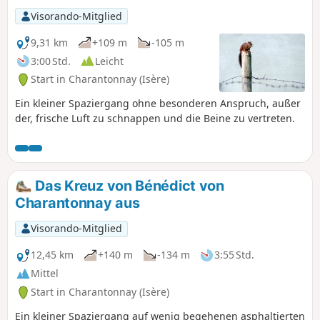
Visorando-Mitglied
9,31 km
+109 m
-105 m
3:00 Std.
Leicht
Start in Charantonnay (Isère)
Ein kleiner Spaziergang ohne besonderen Anspruch, außer
der, frische Luft zu schnappen und die Beine zu vertreten.
Das Kreuz von Bénédict von
Charantonnay aus
Visorando-Mitglied
12,45 km
+140 m
-134 m
3:55 Std.
Mittel
Start in Charantonnay (Isère)
Ein kleiner Spaziergang auf wenig begehenen asphaltierten