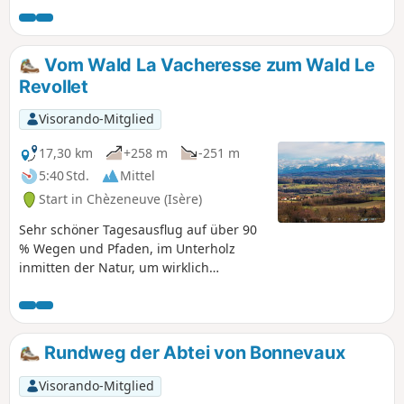
Lichtungen und Feldern. Wenige Straßen und
viele saubere und gut gepflegte Wege, die zu
jeder Jahreszeit sehr angenehm sind.
Vom Wald La Vacheresse zum Wald Le
Revollet
Visorando-Mitglied
17,30 km
+258 m
-251 m
5:40 Std.
Mittel
Start in Chèzeneuve (Isère)
Sehr schöner Tagesausflug auf über 90
% Wegen und Pfaden, im Unterholz
inmitten der Natur, um wirklich
durchzuatmen, nicht weit von Bourgoin-
Jallieu und Lyon entfernt.
Rundweg der Abtei von Bonnevaux
Visorando-Mitglied