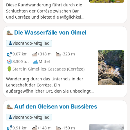
Diese Rundwanderung führt durch die
Schluchten der Corrèze zwischen Bar
und Corrèze und bietet die Möglichkeit,
die Wasserfälle und Becken zu
bewundern, die bei mittlerem oder
Die Wasserfälle von Gimel
hohem Wasserstand des Flusses
besonders spektakulär sind. Die Route
Visorando-Mitglied
verläuft größtenteils auf schattigen
Wegen oder Pfaden, was die
9,07 km
+318 m
-323 m
Wanderung bei heißem Wetter
3:30 Std.
Mittel
angenehm macht. Schwierigkeitsgrad
Start in Gimel-les-Cascades (Corrèze)
der Wanderung: siehe Praktische
Informationen
Wanderung durch das Unterholz in der
Landschaft der Corrèze. Ein
außergewöhnlicher Ort, den Sie unbedingt
besuchen sollten: Gimel und seine
Wasserfälle.
Auf den Gleisen von Bussières
Visorando-Mitglied
9,91 km
+148 m
-150 m