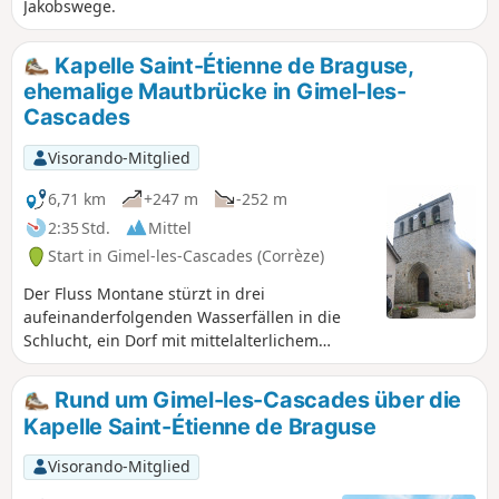
Jakobswege.
Kapelle Saint-Étienne de Braguse,
ehemalige Mautbrücke in Gimel-les-
Cascades
Visorando-Mitglied
6,71 km
+247 m
-252 m
2:35 Std.
Mittel
Start in Gimel-les-Cascades (Corrèze)
Der Fluss Montane stürzt in drei
aufeinanderfolgenden Wasserfällen in die
Schlucht, ein Dorf mit mittelalterlichem
Charakter. Auf dieser Route durch das
wunderschöne, tief eingeschnittene Tal
Rund um Gimel-les-Cascades über die
können Sie auch die Ruinen der Kirche Saint-
Kapelle Saint-Étienne de Braguse
Étienne-de-Braguse, die Stätte La Gour mit
dem vierten Wasserfall und die Ruinen der
Visorando-Mitglied
Mühle entdecken. Die Wanderung führt