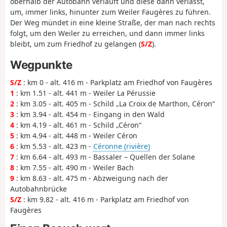
oberhalb der Autobahn verläuft und diese dann verlässt,
um, immer links, hinunter zum Weiler Faugères zu führen.
Der Weg mündet in eine kleine Straße, der man nach rechts
folgt, um den Weiler zu erreichen, und dann immer links
bleibt, um zum Friedhof zu gelangen (
S/Z
).
Wegpunkte
S/Z
: km 0 - alt. 416 m - Parkplatz am Friedhof von Faugères
1
: km 1.51 - alt. 441 m - Weiler La Pérussie
2
: km 3.05 - alt. 405 m - Schild „La Croix de Marthon, Céron“
3
: km 3.94 - alt. 454 m - Eingang in den Wald
4
: km 4.19 - alt. 461 m - Schild „Céron“
5
: km 4.94 - alt. 448 m - Weiler Céron
6
: km 5.53 - alt. 423 m -
Céronne (rivière)
7
: km 6.64 - alt. 493 m - Bassaler – Quellen der Solane
8
: km 7.55 - alt. 490 m - Weiler Bach
9
: km 8.63 - alt. 475 m - Abzweigung nach der
Autobahnbrücke
S/Z
: km 9.82 - alt. 416 m - Parkplatz am Friedhof von
Faugères