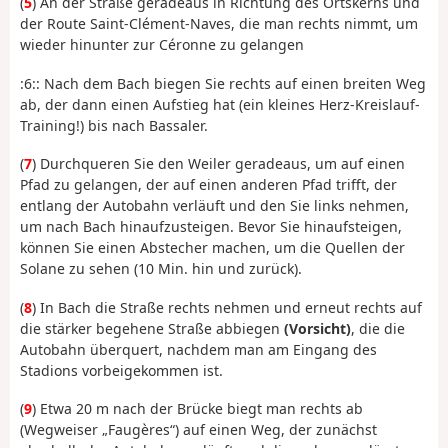
(
5
) An der Straße geradeaus in Richtung des Ortskerns und
der Route Saint-Clément-Naves, die man rechts nimmt, um
wieder hinunter zur Céronne zu gelangen
:6:: Nach dem Bach biegen Sie rechts auf einen breiten Weg
ab, der dann einen Aufstieg hat (ein kleines Herz-Kreislauf-
Training!) bis nach Bassaler.
(
7
) Durchqueren Sie den Weiler geradeaus, um auf einen
Pfad zu gelangen, der auf einen anderen Pfad trifft, der
entlang der Autobahn verläuft und den Sie links nehmen,
um nach Bach hinaufzusteigen. Bevor Sie hinaufsteigen,
können Sie einen Abstecher machen, um die Quellen der
Solane zu sehen (10 Min. hin und zurück).
(
8
) In Bach die Straße rechts nehmen und erneut rechts auf
die stärker begehene Straße abbiegen
(Vorsicht)
, die die
Autobahn überquert, nachdem man am Eingang des
Stadions vorbeigekommen ist.
(
9
) Etwa 20 m nach der Brücke biegt man rechts ab
(Wegweiser „Faugères“) auf einen Weg, der zunächst