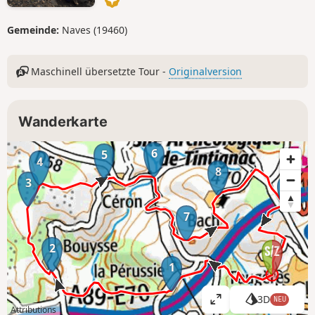
Gemeinde:
Naves (19460)
Maschinell übersetzte Tour -
Originalversion
Wanderkarte
6
5
4
8
3
9
7
2
1
3D
NEU
K
Attributions