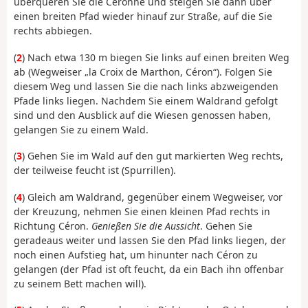
überqueren Sie die Céronne und steigen Sie dann über
einen breiten Pfad wieder hinauf zur Straße, auf die Sie
rechts abbiegen.
(
2
) Nach etwa 130 m biegen Sie links auf einen breiten Weg
ab (Wegweiser „la Croix de Marthon, Céron“). Folgen Sie
diesem Weg und lassen Sie die nach links abzweigenden
Pfade links liegen. Nachdem Sie einem Waldrand gefolgt
sind und den Ausblick auf die Wiesen genossen haben,
gelangen Sie zu einem Wald.
(
3
) Gehen Sie im Wald auf den gut markierten Weg rechts,
der teilweise feucht ist (Spurrillen).
(
4
) Gleich am Waldrand, gegenüber einem Wegweiser, vor
der Kreuzung, nehmen Sie einen kleinen Pfad rechts in
Richtung Céron.
Genießen Sie die Aussicht
. Gehen Sie
geradeaus weiter und lassen Sie den Pfad links liegen, der
noch einen Aufstieg hat, um hinunter nach Céron zu
gelangen (der Pfad ist oft feucht, da ein Bach ihn offenbar
zu seinem Bett machen will).