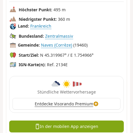
Höchster Punkt:
495 m
Niedrigster Punkt:
360 m
Land:
Frankreich
Bundesland:
Zentralmassiv
Gemeinde:
Naves (Corrèze)
(19460)
Start/Ziel:
N 45.319967° / E 1.754966°
IGN-Karte(n):
Ref. 2134E
Stündliche Wettervorhersage
Entdecke Visorando Premium
In der mobilen App anzeigen