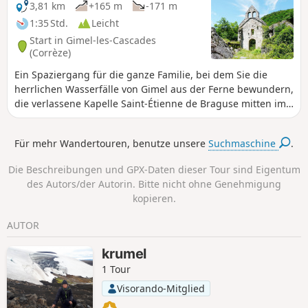
weiter zu kleinen Wasserfällen und der alten
3,81 km
+165 m
-171 m
Mautbrücke. Diese Route führt nicht direkt zu
1:35 Std.
Leicht
den drei Wasserfällen, deren Zugang
Start in Gimel-les-Cascades
kostenpflichtig ist!
(Corrèze)
Ein Spaziergang für die ganze Familie, bei dem Sie die
herrlichen Wasserfälle von Gimel aus der Ferne bewundern,
die verlassene Kapelle Saint-Étienne de Braguse mitten im
Wald besuchen und das Dorf Gimel mit seiner Kirche
erkunden können.
Für mehr Wandertouren, benutze unsere
Suchmaschine
.
Die Beschreibungen und GPX-Daten dieser Tour sind Eigentum
des Autors/der Autorin. Bitte nicht ohne Genehmigung
kopieren.
AUTOR
krumel
1 Tour
Visorando-Mitglied