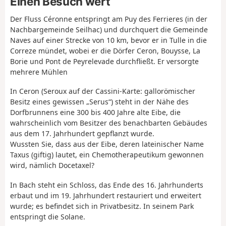
Einen Besuch wert
Der Fluss Céronne entspringt am Puy des Ferrieres (in der
Nachbargemeinde Seilhac) und durchquert die Gemeinde
Naves auf einer Strecke von 10 km, bevor er in Tulle in die
Correze mündet, wobei er die Dörfer Ceron, Bouysse, La
Borie und Pont de Peyrelevade durchfließt. Er versorgte
mehrere Mühlen
In Ceron (Seroux auf der Cassini-Karte: gallorömischer
Besitz eines gewissen „Serus“) steht in der Nähe des
Dorfbrunnens eine 300 bis 400 Jahre alte Eibe, die
wahrscheinlich vom Besitzer des benachbarten Gebäudes
aus dem 17. Jahrhundert gepflanzt wurde.
Wussten Sie, dass aus der Eibe, deren lateinischer Name
Taxus (giftig) lautet, ein Chemotherapeutikum gewonnen
wird, nämlich Docetaxel?
In Bach steht ein Schloss, das Ende des 16. Jahrhunderts
erbaut und im 19. Jahrhundert restauriert und erweitert
wurde; es befindet sich in Privatbesitz. In seinem Park
entspringt die Solane.