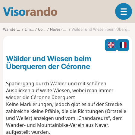
V
T
i
o
s
g
o
Wanderungen
Limousin
Corrèze
Naves (Corrèze)
Wälder und Wiesen beim Überqueren der Céronne
g
r
l
a
e
n
n
d
Wälder und Wiesen beim
a
o
v
Überqueren der Céronne
i
g
Spaziergang durch Wälder und mit schönen
a
Ausblicken auf weite Wiesen, wobei man immer
t
i
wieder die Céronne überquert
o
Keine Markierungen, jedoch gibt es auf der Strecke
n
zahlreiche kleine Pfähle, die die Richtungen (Ortsteile
und Weiler) anzeigen und vom „Chandareurs“, dem
Wander- und Mountainbike-Verein aus Navar,
aufgestellt wurden.