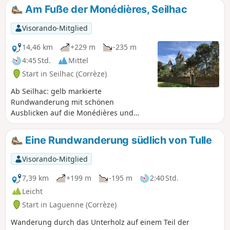
bietet sehr weite Ausblicke auf die
Am Fuße der Monédières, Seilhac
Landschaft und die Monédières,
insbesondere vom Orientierungstisch
Visorando-Mitglied
aus.
14,46 km
+229 m
-235 m
4:45 Std.
Mittel
Start in Seilhac (Corrèze)
Ab Seilhac: gelb markierte
Rundwanderung mit schönen
Ausblicken auf die Monédières und
entlang des Lac de Bournazel. Die
Strecke ist größtenteils gut beschattet.
Eine Rundwanderung südlich von Tulle
Visorando-Mitglied
7,39 km
+199 m
-195 m
2:40 Std.
Leicht
Start in Laguenne (Corrèze)
Wanderung durch das Unterholz auf einem Teil der