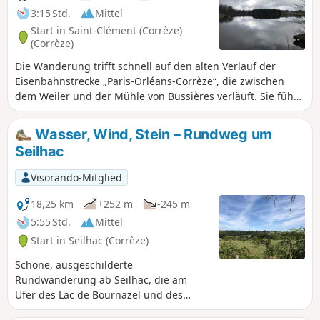
3:15 Std.
Mittel
Start in Saint-Clément (Corrèze)
(Corrèze)
Die Wanderung trifft schnell auf den alten Verlauf der
Eisenbahnstrecke „Paris-Orléans-Corrèze“, die zwischen
dem Weiler und der Mühle von Bussières verläuft. Sie führt
teilweise am Bach Brézou und mehreren Teichen entlang.
Am Rande des Étang Neuf in Seilhac kehrt die Wanderung
Wasser, Wind, Stein – Rundweg um
über breite Wege zurück.
Seilhac
Visorando-Mitglied
18,25 km
+252 m
-245 m
5:55 Std.
Mittel
Start in Seilhac (Corrèze)
Schöne, ausgeschilderte
Rundwanderung ab Seilhac, die am
Ufer des Lac de Bournazel und des
Étang Neuf entlangführt. Die Route