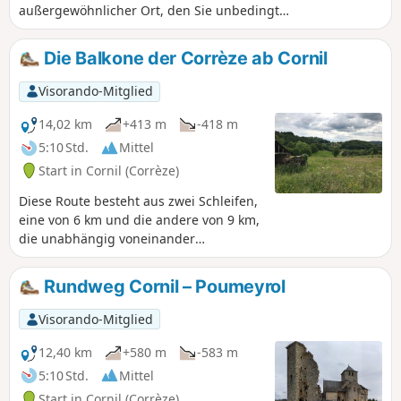
außergewöhnlicher Ort, den Sie unbedingt
besuchen sollten: Gimel und seine
Wasserfälle.
Die Balkone der Corrèze ab Cornil
Visorando-Mitglied
14,02 km
+413 m
-418 m
5:10 Std.
Mittel
Start in Cornil (Corrèze)
Diese Route besteht aus zwei Schleifen,
eine von 6 km und die andere von 9 km,
die unabhängig voneinander
zurückgelegt werden können. Sie sind
vom Rathaus von Cornil aus gelb
Rundweg Cornil – Poumeyrol
markiert. Die erste führt am Ufer der
Corrèze und am Arboretum vorbei, die
Visorando-Mitglied
zweite bietet einen langen
Waldabschnitt. Die gesamte Strecke ist
12,40 km
+580 m
-583 m
eher schattig, was im Sommer
5:10 Std.
Mittel
angenehm sein kann. Ein kleiner
Start in Cornil (Corrèze)