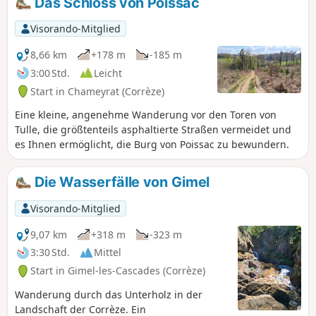
Das Schloss von Poissac
Jahrhundert bewundern.
Visorando-Mitglied
8,66 km
+178 m
-185 m
3:00 Std.
Leicht
Start in Chameyrat (Corrèze)
Eine kleine, angenehme Wanderung vor den Toren von
Tulle, die größtenteils asphaltierte Straßen vermeidet und
es Ihnen ermöglicht, die Burg von Poissac zu bewundern.
Die Wasserfälle von Gimel
Visorando-Mitglied
9,07 km
+318 m
-323 m
3:30 Std.
Mittel
Start in Gimel-les-Cascades (Corrèze)
Wanderung durch das Unterholz in der
Landschaft der Corrèze. Ein