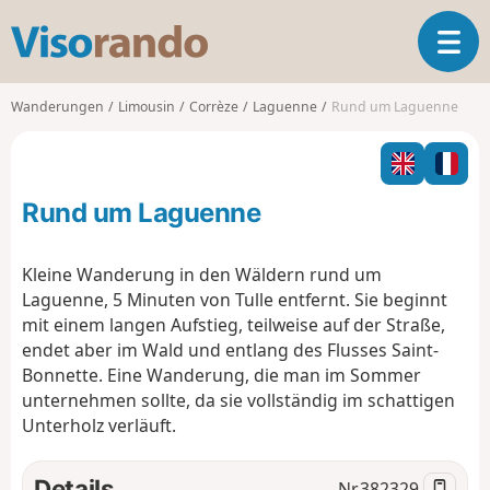
V
T
i
o
s
g
o
Wanderungen
Limousin
Corrèze
Laguenne
Rund um Laguenne
g
r
l
a
e
n
n
d
Rund um Laguenne
a
o
v
i
Kleine Wanderung in den Wäldern rund um
g
Laguenne, 5 Minuten von Tulle entfernt. Sie beginnt
a
mit einem langen Aufstieg, teilweise auf der Straße,
t
endet aber im Wald und entlang des Flusses Saint-
i
o
Bonnette. Eine Wanderung, die man im Sommer
n
unternehmen sollte, da sie vollständig im schattigen
Unterholz verläuft.
Details
Nr.
382329