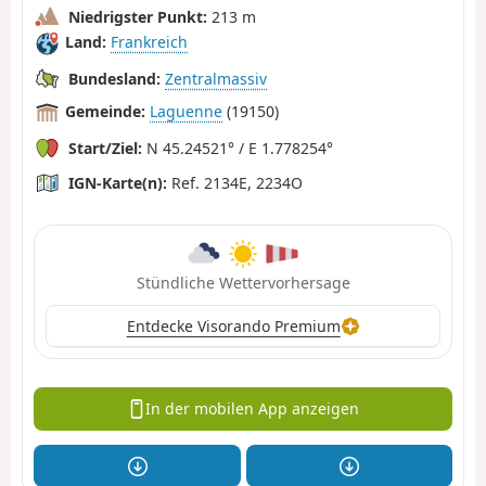
Niedrigster Punkt:
213 m
Land:
Frankreich
Bundesland:
Zentralmassiv
Gemeinde:
Laguenne
(19150)
Start/Ziel:
N 45.24521° / E 1.778254°
IGN-Karte(n):
Ref. 2134E, 2234O
Stündliche Wettervorhersage
Entdecke Visorando Premium
In der mobilen App anzeigen