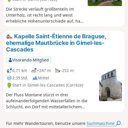
Abstecher ermöglicht es Ihnen, die
Ruinen des Schlosses und die Kirche zu
Die Strecke verläuft größtenteils im
bewundern, die das Dorf Cornil
Unterholz, ist recht lang und weist
überragen.
erhebliche Höhenunterschiede auf, hat
aber den Vorteil, dass man nur sehr
wenige asphaltierte Straßen benutzt.
Kapelle Saint-Étienne de Braguse,
Man kann die Kirche von Cornil
ehemalige Mautbrücke in Gimel-les-
besichtigen, am Fluss Corrèze
Cascades
entlanggehen und das Klettergebiet
sowie das Dorf Poumeyrol sehen.
Visorando-Mitglied
6,71 km
+247 m
-252 m
2:35 Std.
Mittel
Start in Gimel-les-Cascades (Corrèze)
Der Fluss Montane stürzt in drei
aufeinanderfolgenden Wasserfällen in die
Schlucht, ein Dorf mit mittelalterlichem
Charakter. Auf dieser Route durch das
wunderschöne, tief eingeschnittene Tal
Für mehr Wandertouren, benutze unsere
Suchmaschine
.
können Sie auch die Ruinen der Kirche Saint-