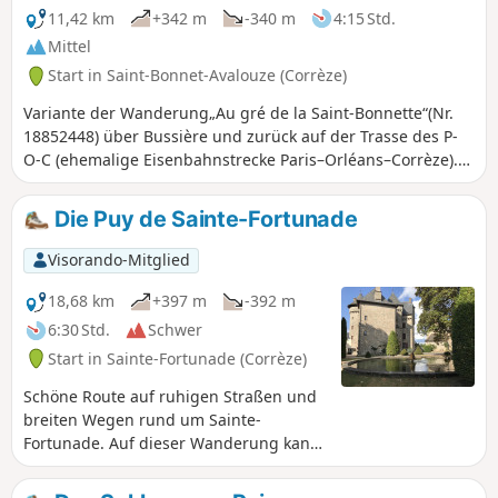
11,42 km
+342 m
-340 m
4:15 Std.
Mittel
Start in Saint-Bonnet-Avalouze (Corrèze)
Variante der Wanderung„Au gré de la Saint-Bonnette“(Nr.
18852448) über Bussière und zurück auf der Trasse des P-
O-C (ehemalige Eisenbahnstrecke Paris–Orléans–Corrèze).
Blick auf die Mäander der Saint-Bonnette, schöne Anwesen,
Unterholz und offene Landschaften.
Die Puy de Sainte-Fortunade
Visorando-Mitglied
18,68 km
+397 m
-392 m
6:30 Std.
Schwer
Start in Sainte-Fortunade (Corrèze)
Schöne Route auf ruhigen Straßen und
breiten Wegen rund um Sainte-
Fortunade. Auf dieser Wanderung kann
man die Außenfassade des Schlosses
Sainte-Fortunade aus dem 15.