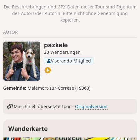
Étienne-de-Braguse, die Stätte La Gour mit
Die Beschreibungen und GPX-Daten dieser Tour sind Eigentum
dem vierten Wasserfall und die Ruinen der
des Autors/der Autorin. Bitte nicht ohne Genehmigung
Mühle entdecken. Die Wanderung führt
kopieren.
weiter zu kleinen Wasserfällen und der alten
Mautbrücke. Diese Route führt nicht direkt zu
AUTOR
den drei Wasserfällen, deren Zugang
kostenpflichtig ist!
pazkale
20 Wanderungen
Visorando-Mitglied
Gemeinde:
Malemort-sur-Corrèze (19360)
Maschinell übersetzte Tour -
Originalversion
Wanderkarte