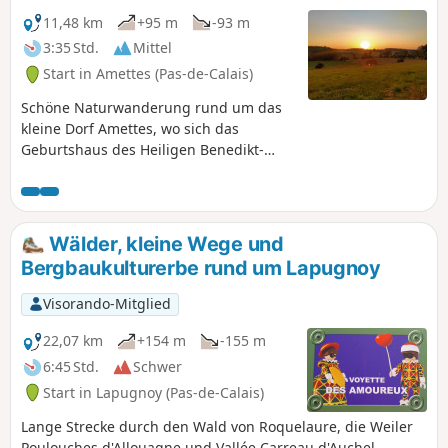
11,48 km
+95 m
-93 m
3:35 Std.
Mittel
Start in Amettes (Pas-de-Calais)
Schöne Naturwanderung rund um das
kleine Dorf Amettes, wo sich das
Geburtshaus des Heiligen Benedikt-
Joseph Labre befindet.
Wälder, kleine Wege und
Bergbaukulturerbe rund um Lapugnoy
Visorando-Mitglied
22,07 km
+154 m
-155 m
6:45 Std.
Schwer
Start in Lapugnoy (Pas-de-Calais)
Lange Strecke durch den Wald von Roquelaure, die Weiler
Poulouches d'Allouagne und Vallée Carreau d'Auchel.