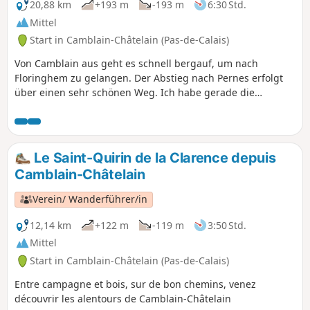
einem erbärmlichen Zustand. Der Weg
20,88 km
+193 m
-193 m
6:30 Std.
wurde von Maschinen zerstört und ist
Mittel
nur an den Seiten begehbar, die selbst
Start in Camblain-Châtelain (Pas-de-Calais)
sehr schwierig sind. Es ist sehr rutschig
und man muss manchmal die Seite
Von Camblain aus geht es schnell bergauf, um nach
wechseln, was eine Herausforderung
Floringhem zu gelangen. Der Abstieg nach Pernes erfolgt
bleibt. Es war ein markierter
über einen sehr schönen Weg. Ich habe gerade die
Mountainbike-Weg, ist er das noch?
Durchquerung von Pernes geändert und nutze nun andere
kleine Wege. Erst hinter Marest wird es etwas komplizierter,
da einige Wegabschnitte recht matschig sein können
(allerdings haben sich die Wege in letzter Zeit deutlich
Le Saint-Quirin de la Clarence depuis
verbessert). Der Rückweg führt über den Mont Duquenne.
Camblain-Châtelain
Verein/ Wanderführer/in
12,14 km
+122 m
-119 m
3:50 Std.
Mittel
Start in Camblain-Châtelain (Pas-de-Calais)
Entre campagne et bois, sur de bon chemins, venez
découvrir les alentours de Camblain-Châtelain