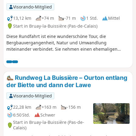
Visorando-Mitglied
13,12 km
+74 m
-71 m
1 Std.
Mittel
Start in Bruay-la-Buissière (Pas-de-Calais)
Diese Rundfahrt ist eine wunderschöne Tour, die
Bergbauvergangenheit, Natur und Umwandlung
miteinander verbindet. Sie nehmen einen ehemaligen
Bergbaukavalier (eine alte Eisenbahnstrecke, auf der Kohle
transportiert wurde), der durch den Bois des Dames führt
und Sie zur Chartreuse des Dames in Gosnay bringt.
Rundweg La Buissière – Ourton entlang
der Biette und dann der Lawe
Visorando-Mitglied
22,28 km
+163 m
-156 m
6:50 Std.
Schwer
Start in Bruay-la-Buissière (Pas-de-
Calais)