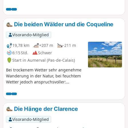
Die beiden Wälder und die Coqueline
Visorando-Mitglied
19,78 km
+207 m
-211 m
6:15 Std.
Schwer
Start in Aumerval (Pas-de-Calais)
Bei trockenem Wetter sehr angenehme
Wanderung in der Natur, bei feuchtem
Wetter jedoch anspruchsvoller:
grasbewachsene Abschnitte (guter Test
für unsere Schuhe, tiefe Spurrillen,
schlammige Abschnitte). Achtung:
Oktober 2024. Während die Passage an
Die Hänge der Clarence
den Spurrillen relativ einfach ist,
befindet sich der letzte Teil des Weges
Visorando-Mitglied
aus dem Wald heraus (vor Punkt 9) in