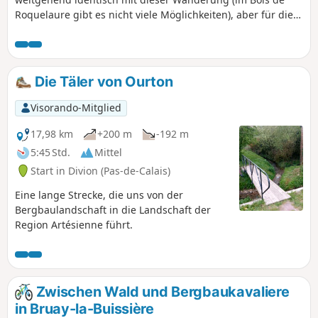
Roquelaure gibt es nicht viele Möglichkeiten), aber für die
Durchquerung des Bois des Dames habe ich andere Wege
genommen. Das Ende der Strecke führt hinter Emmaüs
vorbei, bevor man die Chartreuse des Dames erreicht und
den Bois des Sablières erreicht.Es ist lang, kurvenreich, fast
Die Täler von Ourton
ohne Asphalt und mit einem beachtlichen
Höhenunterschied. Bei nasser Witterung sehr schwierig.Die
Visorando-Mitglied
Verwendung derApp Visorando wird dringend empfohlen.
17,98 km
+200 m
-192 m
5:45 Std.
Mittel
Start in Divion (Pas-de-Calais)
Eine lange Strecke, die uns von der
Bergbaulandschaft in die Landschaft der
Region Artésienne führt.
Zwischen Wald und Bergbaukavaliere
in Bruay-la-Buissière