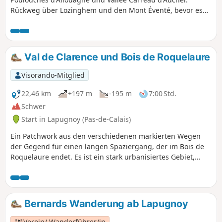
Rückweg über Lozinghem und den Mont Éventé, bevor es
zum Terril de Lapugnoy und einem schönen Weg am Rande
des Bois des Dames geht.Relativ wenig Asphalt (aber wir
befinden uns immerhin in einem städtischen Gebiet), bei
feuchtem Wetter können einige Wege jedoch schwierig
Val de Clarence und Bois de Roquelaure
werden.
Visorando-Mitglied
22,46 km
+197 m
-195 m
7:00 Std.
Schwer
Start in Lapugnoy (Pas-de-Calais)
Ein Patchwork aus den verschiedenen markierten Wegen
der Gegend für einen langen Spaziergang, der im Bois de
Roquelaure endet. Es ist ein stark urbanisiertes Gebiet,
aber man hat den Eindruck, immer auf dem Land zu sein.
Bernards Wanderung ab Lapugnoy
Verein/ Wanderführer/in