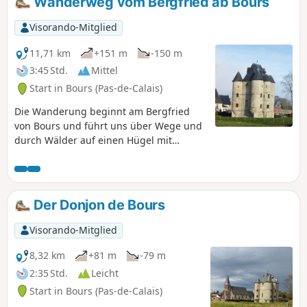
Wanderweg vom Bergfried ab Bours
Visorando-Mitglied
11,71 km
+151 m
-150 m
3:45 Std.
Mittel
Start in Bours (Pas-de-Calais)
Die Wanderung beginnt am Bergfried
von Bours und führt uns über Wege und
durch Wälder auf einen Hügel mit
herrlichen Ausblicken. Über Les
Eguerguettes geht es wieder hinunter
zum Dorf. Achtung: Der Abstieg ist bei
nassem Wetter schwierig. Zum Abschluss
Der Donjon de Bours
machen wir einen kleinen Rundgang
durch die Gassen von Bours.
Visorando-Mitglied
8,32 km
+81 m
-79 m
2:35 Std.
Leicht
Start in Bours (Pas-de-Calais)