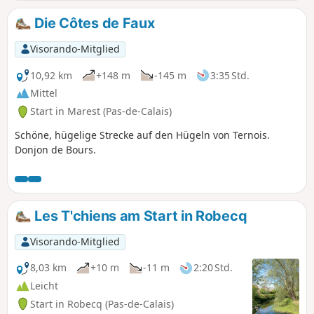
bewältigenden Aufstiegen.
Die Côtes de Faux
Visorando-Mitglied
10,92 km
+148 m
-145 m
3:35 Std.
Mittel
Start in Marest (Pas-de-Calais)
Schöne, hügelige Strecke auf den Hügeln von Ternois.
Donjon de Bours.
Les T'chiens am Start in Robecq
Visorando-Mitglied
8,03 km
+10 m
-11 m
2:20 Std.
Leicht
Start in Robecq (Pas-de-Calais)