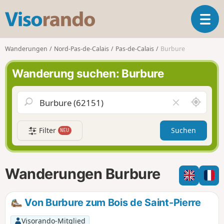
V
T
i
o
s
g
o
Wanderungen
Nord-Pas-de-Calais
Pas-de-Calais
Burbure
g
r
l
a
Wanderung suchen: Burbure
e
n
n
d
a
o
S
F
v
c
e
i
h
l
g
Filter
Suchen
NEU
a
d
a
u
l
t
m
e
i
i
e
Wanderungen Burbure
o
c
r
n
h
e
u
n
Von Burbure zum Bois de Saint-Pierre
m
Visorando-Mitglied