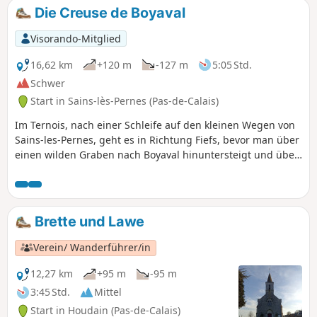
Kirche.
Die Creuse de Boyaval
Visorando-Mitglied
16,62 km
+120 m
-127 m
5:05 Std.
Schwer
Start in Sains-lès-Pernes (Pas-de-Calais)
Im Ternois, nach einer Schleife auf den kleinen Wegen von
Sains-les-Pernes, geht es in Richtung Fiefs, bevor man über
einen wilden Graben nach Boyaval hinuntersteigt und über
den Chemin Vert, der regelmäßig gepflegt werden sollte,
nach Sains-les-Pernes zurückkehrt. Wählen Sie möglichst
eine trockene Jahreszeit, da einige Abschnitte schwierig
sind. Es ist eine schwierige Strecke, da die Wege tückisch
Brette und Lawe
sind und man aufmerksam sein muss, um die Eingänge zu
bestimmten Pfaden nicht zu verpassen.
Verein/ Wanderführer/in
12,27 km
+95 m
-95 m
3:45 Std.
Mittel
Start in Houdain (Pas-de-Calais)