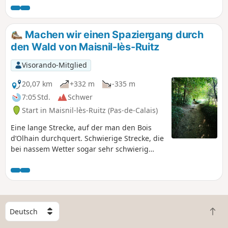
Machen wir einen Spaziergang durch
den Wald von Maisnil-lès-Ruitz
Visorando-Mitglied
20,07 km
+332 m
-335 m
7:05 Std.
Schwer
Start in Maisnil-lès-Ruitz (Pas-de-Calais)
Eine lange Strecke, auf der man den Bois
d’Olhain durchquert. Schwierige Strecke, die
bei nassem Wetter sogar sehr schwierig
ist.Wie bei allen Strecken im Unterholz ist
die Beschreibung nicht ganz eindeutig,
daher empfehle ich die Nutzung der App.
W
Z
ä
u
h