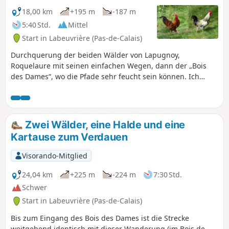
18,00 km
+195 m
-187 m
5:40 Std.
Mittel
Start in Labeuvrière (Pas-de-Calais)
Durchquerung der beiden Wälder von Lapugnoy,
Roquelaure mit seinen einfachen Wegen, dann der „Bois
des Dames“, wo die Pfade sehr feucht sein können. Ich
habe versucht, die weniger bekannten Pfade zu nehmen,
vor allem im „Bois des Dames“, was die Route ziemlich
schwer nachzuverfolgen macht. Ich empfehle die Nutzung
der App „Visorando“. Hinweis: Auf OpenStreetMap sind die
Zwei Wälder, eine Halde und eine
Wege gut eingezeichnet. Die Halde ist im Frühling sehr
Kartause zum Verdauen
schön, wenn sie mit Flachs bewachsen ist.
Visorando-Mitglied
24,04 km
+225 m
-224 m
7:30 Std.
Schwer
Start in Labeuvrière (Pas-de-Calais)
Bis zum Eingang des Bois des Dames ist die Strecke
weitgehend identisch mit dieser Wanderung (im Bois de