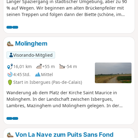
Langer Spaziergang in städtischer Umgebung, aber zu 90
% auf Wegen. Wir beginnen am alten Brückenpfeiler mit
seinen Treppen und folgen dann der Biette (schöne, im
letzten Jahr restaurierte Fußgängerbrücke) bis nach Ourton.
Dann geht es wieder bergauf (leider auf der Straße), bevor
wir wieder nach Beugin hinuntergehen. Wir folgen dann
einem weiteren Reiterweg bis zum Viadukt von Divion. Dort
Molinghem
führt uns ein etwas steiler Abstieg zurück zum Ufer der
Lawe. Wir folgen ihr zunächst am linken Ufer, dann am
Visorando-Mitglied
rechten Ufer, bevor wir der Buslinie folgen. Und zum
krönenden Abschluss der Bois de la Volville mit einem
16,01 km
+55 m
-54 m
schönen Anstieg zum Abschluss.
4:45 Std.
Mittel
Start in Isbergues (Pas-de-Calais)
Wanderung ab dem Platz der Kirche Saint Maurice in
Molinghem. In der Landschaft zwischen Isbergues,
Lambres, Mazinghem und Molinghem gelegen. In der
Ebene der Mühle und entlang des Sumpfes von Lambres.
Von La Nave zum Puits Sans Fond