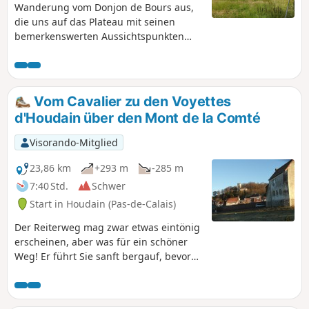
Wanderung vom Donjon de Bours aus,
die uns auf das Plateau mit seinen
bemerkenswerten Aussichtspunkten
führt. Sie steigen wieder hinunter zum
Dorf und machen zum Abschluss einen
kleinen Rundgang durch die Gassen
von Bours.
Vom Cavalier zu den Voyettes
d'Houdain über den Mont de la Comté
Visorando-Mitglied
23,86 km
+293 m
-285 m
7:40 Std.
Schwer
Start in Houdain (Pas-de-Calais)
Der Reiterweg mag zwar etwas eintönig
erscheinen, aber was für ein schöner
Weg! Er führt Sie sanft bergauf, bevor
er wieder ins Tal hinabführt, um den
Mont de la Comté zu erklimmen. Am
Ende der Wanderung erwartet Sie die