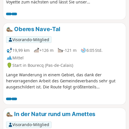
Voyette zum nächsten und lässt Sie unser
Dorf entdecken oder wiederentdecken.
Oberes Nave-Tal
Visorando-Mitglied
19,99 km
+126 m
-121 m
6:05 Std.
Mittel
Start in Bourecq (Pas-de-Calais)
Lange Wanderung in einem Gebiet, das dank der
hervorragenden Arbeit des Gemeindeverbands sehr gut
ausgeschildert ist. Die Route folgt größtenteils
Wanderwegen und verläuft sehr ländlich mit geringen
Höhenunterschieden.
In der Natur rund um Amettes
Visorando-Mitglied