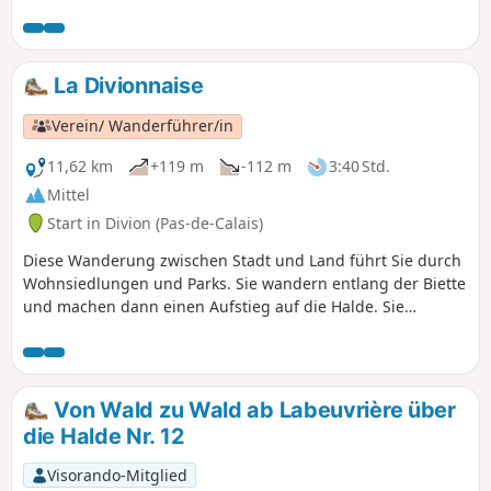
La Divionnaise
Verein/ Wanderführer/in
11,62 km
+119 m
-112 m
3:40 Std.
Mittel
Start in Divion (Pas-de-Calais)
Diese Wanderung zwischen Stadt und Land führt Sie durch
Wohnsiedlungen und Parks. Sie wandern entlang der Biette
und machen dann einen Aufstieg auf die Halde. Sie
entdecken die Gruben 5, 5 bis, 1 und 1bis, die mit 1186
Metern die tiefste des Bergbaugebiets ist.
Von Wald zu Wald ab Labeuvrière über
die Halde Nr. 12
Visorando-Mitglied