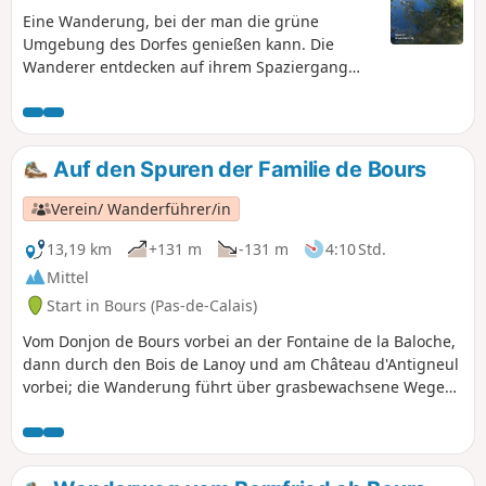
Eine Wanderung, bei der man die grüne
Umgebung des Dorfes genießen kann. Die
Wanderer entdecken auf ihrem Spaziergang
Wege aller Art, insbesondere den Fluss Busnes
und eine Vielzahl abwechslungsreicher
Landschaften, reich an Flora und Fauna. Diese
Wanderung ist in der Randofiche 48 zu finden,
Auf den Spuren der Familie de Bours
herausgegeben vom FFRP und der CABBALR.
Verein/ Wanderführer/in
13,19 km
+131 m
-131 m
4:10 Std.
Mittel
Start in Bours (Pas-de-Calais)
Vom Donjon de Bours vorbei an der Fontaine de la Baloche,
dann durch den Bois de Lanoy und am Château d'Antigneul
vorbei; die Wanderung führt über grasbewachsene Wege
mit sehr schöner Aussicht.