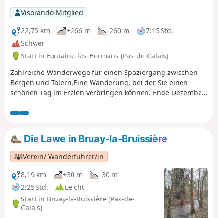
Visorando-Mitglied
22,75 km
+266 m
-260 m
7:15 Std.
Schwer
Start in Fontaine-lès-Hermans (Pas-de-Calais)
Zahlreiche Wanderwege für einen Spaziergang zwischen
Bergen und Tälern.Eine Wanderung, bei der Sie einen
schönen Tag im Freien verbringen können. Ende Dezember
2019, nach den Regenfällen, waren die Wege sehr
schwierig und besonders rutschig (sogar auf den flachen
Abschnitten!), sowohl auf der normalen Route als auch auf
der Variante. Unter diesen Bedingungen kann die
Die Lawe in Bruay-la-Bruissière
Wanderung als sehr schwierig eingestuft werden.
Verein/ Wanderführer/in
8,19 km
+30 m
-30 m
2:25 Std.
Leicht
Start in Bruay-la-Buissière (Pas-de-
Calais)