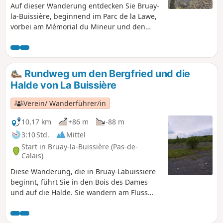
Auf dieser Wanderung entdecken Sie Bruay-
la-Buissière, beginnend im Parc de la Lawe,
vorbei am Mémorial du Mineur und den
Corons. Diese junge Gemeinde verdankt
ihren Namen der Fusion von Bruay-en-Artois
und La Buissière, die 1987 stattfand.
Rundweg um den Bergfried und die
Halde von La Buissière
Verein/ Wanderführer/in
10,17 km
+86 m
-88 m
3:10 Std.
Mittel
Start in Bruay-la-Buissière (Pas-de-
Calais)
Diese Wanderung, die in Bruay-Labuissiere
beginnt, führt Sie in den Bois des Dames
und auf die Halde. Sie wandern am Fluss
Lawe entlang, alles auf sehr guten,
bewaldeten Wegen mit einigen leicht zu