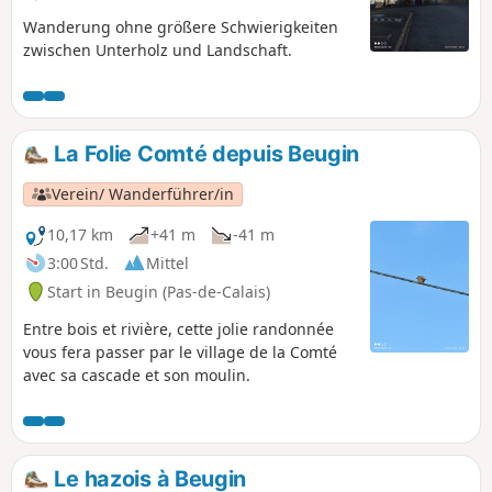
Wanderung ohne größere Schwierigkeiten
zwischen Unterholz und Landschaft.
La Folie Comté depuis Beugin
Verein/ Wanderführer/in
10,17 km
+41 m
-41 m
3:00 Std.
Mittel
Start in Beugin (Pas-de-Calais)
Entre bois et rivière, cette jolie randonnée
vous fera passer par le village de la Comté
avec sa cascade et son moulin.
Le hazois à Beugin