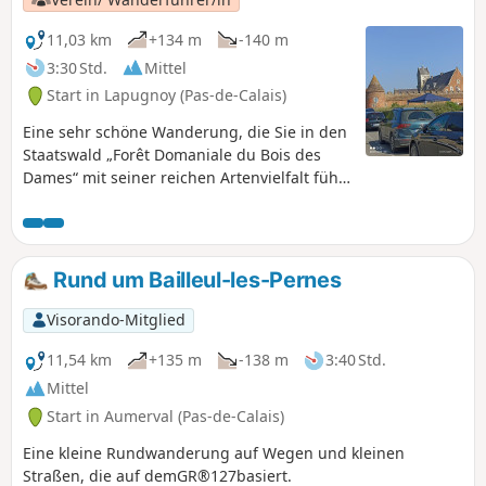
11,03 km
+134 m
-140 m
3:30 Std.
Mittel
Start in Lapugnoy (Pas-de-Calais)
Eine sehr schöne Wanderung, die Sie in den
Staatswald „Forêt Domaniale du Bois des
Dames“ mit seiner reichen Artenvielfalt führt
und einen ordentlichen Aufstieg beinhaltet,
mit Rückweg über Labeuvrière über die
Halde. Ein wenig Bergbaugeschichte: Im
Jahr 1920 kamen zahlreiche Polen nach
Rund um Bailleul-les-Pernes
Lapugnoy, wo sie gezwungen waren, die
Baracken für ihre Unterbringung selbst zu
Visorando-Mitglied
errichten.
11,54 km
+135 m
-138 m
3:40 Std.
Mittel
Start in Aumerval (Pas-de-Calais)
Eine kleine Rundwanderung auf Wegen und kleinen
Straßen, die auf demGR®127basiert.