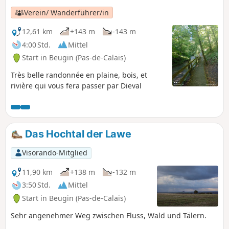
Verein/ Wanderführer/in
12,61 km
+143 m
-143 m
4:00 Std.
Mittel
Start in Beugin (Pas-de-Calais)
Très belle randonnée en plaine, bois, et
rivière qui vous fera passer par Dieval
Das Hochtal der Lawe
Visorando-Mitglied
11,90 km
+138 m
-132 m
3:50 Std.
Mittel
Start in Beugin (Pas-de-Calais)
Sehr angenehmer Weg zwischen Fluss, Wald und Tälern.