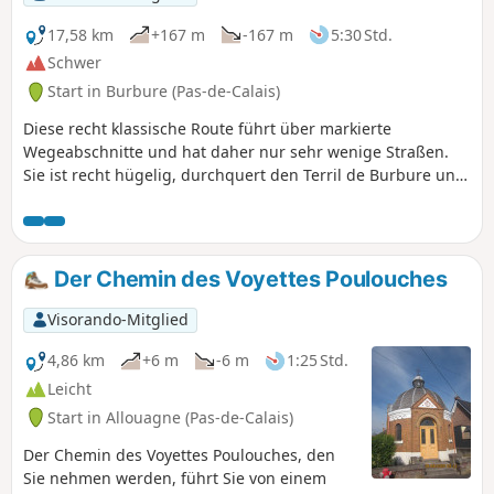
17,58 km
+167 m
-167 m
5:30 Std.
Schwer
Start in Burbure (Pas-de-Calais)
Diese recht klassische Route führt über markierte
Wegeabschnitte und hat daher nur sehr wenige Straßen.
Sie ist recht hügelig, durchquert den Terril de Burbure und
den Bois de Saint-Pierre und führt über einen Teil der
Scyrendale.
Der Chemin des Voyettes Poulouches
Visorando-Mitglied
4,86 km
+6 m
-6 m
1:25 Std.
Leicht
Start in Allouagne (Pas-de-Calais)
Der Chemin des Voyettes Poulouches, den
Sie nehmen werden, führt Sie von einem