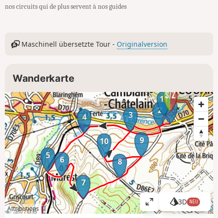
nos circuits qui de plus servent à nos guides
Maschinell übersetzte Tour -
Originalversion
Wanderkarte
11
1
2
3
4
9
10
5
6
8
7
3D
NEU
K
Attributions
a