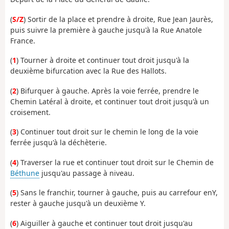
(
S/Z
) Sortir de la place et prendre à droite, Rue Jean Jaurès,
puis suivre la première à gauche jusqu'à la Rue Anatole
France.
(
1
) Tourner à droite et continuer tout droit jusqu'à la
deuxième bifurcation avec la Rue des Hallots.
(
2
) Bifurquer à gauche. Après la voie ferrée, prendre le
Chemin Latéral à droite, et continuer tout droit jusqu'à un
croisement.
(
3
) Continuer tout droit sur le chemin le long de la voie
ferrée jusqu'à la déchèterie.
(
4
) Traverser la rue et continuer tout droit sur le Chemin de
Béthune
jusqu'au passage à niveau.
(
5
) Sans le franchir, tourner à gauche, puis au carrefour enY,
rester à gauche jusqu'à un deuxième Y.
(
6
) Aiguiller à gauche et continuer tout droit jusqu'au