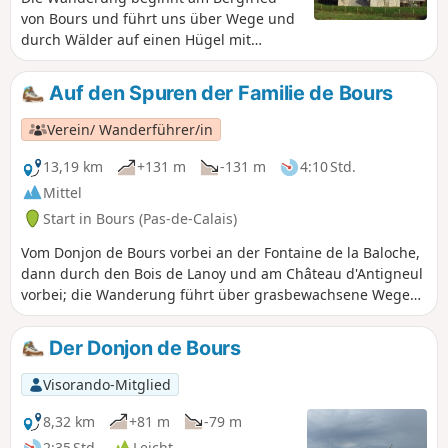
von Bours und führt uns über Wege und
durch Wälder auf einen Hügel mit
herrlichen Ausblicken. Über Les
Eguerguettes geht es wieder hinunter
Auf den Spuren der Familie de Bours
zum Dorf. Achtung: Der Abstieg ist bei
nassem Wetter schwierig. Zum Abschluss
Verein/ Wanderführer/in
machen wir einen kleinen Rundgang
durch die Gassen von Bours.
13,19 km
+131 m
-131 m
4:10 Std.
Mittel
Start in Bours (Pas-de-Calais)
Vom Donjon de Bours vorbei an der Fontaine de la Baloche,
dann durch den Bois de Lanoy und am Château d'Antigneul
vorbei; die Wanderung führt über grasbewachsene Wege
mit sehr schöner Aussicht.
Der Donjon de Bours
Visorando-Mitglied
8,32 km
+81 m
-79 m
2:35 Std.
Leicht