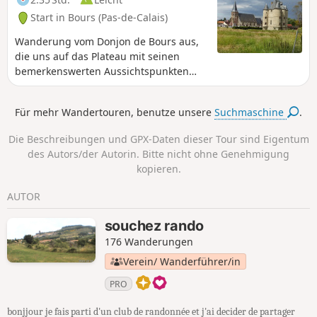
Start in Bours (Pas-de-Calais)
Wanderung vom Donjon de Bours aus,
die uns auf das Plateau mit seinen
bemerkenswerten Aussichtspunkten
führt. Sie steigen wieder hinunter zum
Dorf und machen zum Abschluss einen
Für mehr Wandertouren, benutze unsere
Suchmaschine
.
kleinen Rundgang durch die Gassen
von Bours.
Die Beschreibungen und GPX-Daten dieser Tour sind Eigentum
des Autors/der Autorin. Bitte nicht ohne Genehmigung
kopieren.
AUTOR
souchez rando
176 Wanderungen
Verein/ Wanderführer/in
PRO
bonjjour je fais parti d'un club de randonnée et j'ai decider de partager