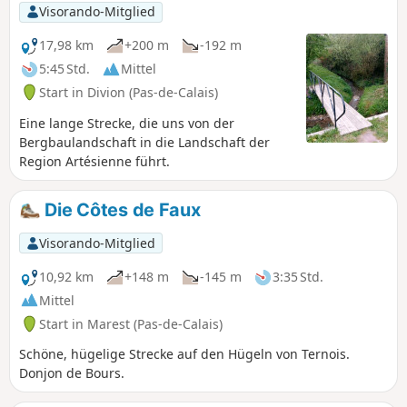
Visorando-Mitglied
17,98 km
+200 m
-192 m
5:45 Std.
Mittel
Start in Divion (Pas-de-Calais)
Eine lange Strecke, die uns von der
Bergbaulandschaft in die Landschaft der
Region Artésienne führt.
Die Côtes de Faux
Visorando-Mitglied
10,92 km
+148 m
-145 m
3:35 Std.
Mittel
Start in Marest (Pas-de-Calais)
Schöne, hügelige Strecke auf den Hügeln von Ternois.
Donjon de Bours.