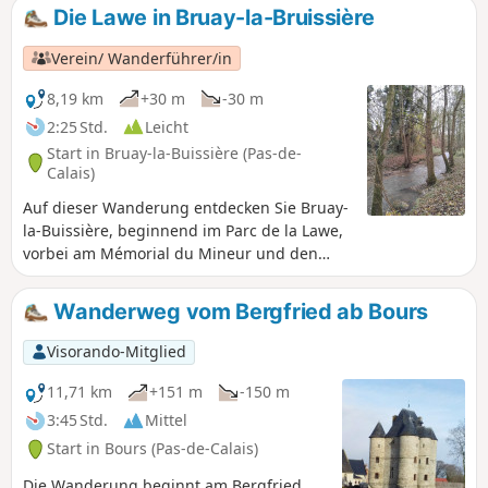
Die Lawe in Bruay-la-Bruissière
Verein/ Wanderführer/in
8,19 km
+30 m
-30 m
2:25 Std.
Leicht
Start in Bruay-la-Buissière (Pas-de-
Calais)
Auf dieser Wanderung entdecken Sie Bruay-
la-Buissière, beginnend im Parc de la Lawe,
vorbei am Mémorial du Mineur und den
Corons. Diese junge Gemeinde verdankt
ihren Namen der Fusion von Bruay-en-Artois
Wanderweg vom Bergfried ab Bours
und La Buissière, die 1987 stattfand.
Visorando-Mitglied
11,71 km
+151 m
-150 m
3:45 Std.
Mittel
Start in Bours (Pas-de-Calais)
Die Wanderung beginnt am Bergfried