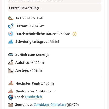
Letzte Bewertung
–
Aktivität:
Zu Fuß
Distanz:
12,14 km
Durchschnittliche Dauer:
3:50 Std.
Schwierigkeitsgrad:
Mittel
Zurück zum Start:
Ja
Aufstieg:
+ 122 m
Abstieg:
- 119 m
Höchster Punkt:
176 m
Niedrigster Punkt:
57 m
Land:
Frankreich
Gemeinde:
Camblain-Châtelain
(62470)