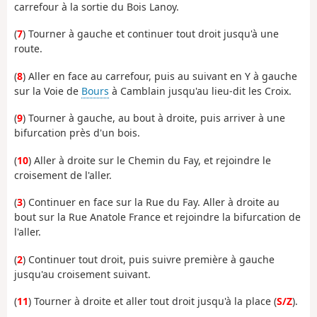
carrefour à la sortie du Bois Lanoy.
(
7
) Tourner à gauche et continuer tout droit jusqu'à une
route.
(
8
) Aller en face au carrefour, puis au suivant en Y à gauche
sur la Voie de
Bours
à Camblain jusqu'au lieu-dit les Croix.
(
9
) Tourner à gauche, au bout à droite, puis arriver à une
bifurcation près d'un bois.
(
10
) Aller à droite sur le Chemin du Fay, et rejoindre le
croisement de l'aller.
(
3
) Continuer en face sur la Rue du Fay. Aller à droite au
bout sur la Rue Anatole France et rejoindre la bifurcation de
l'aller.
(
2
) Continuer tout droit, puis suivre première à gauche
jusqu'au croisement suivant.
(
11
) Tourner à droite et aller tout droit jusqu'à la place (
S/Z
).