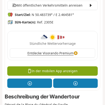
Mit öffentlichen Verkehrsmitteln anreisen
Start/Ziel:
N 50.483739° / E 2.464581°
IGN-Karte(n):
Ref. 2305E
Stündliche Wettervorhersage
Entdecke Visorando Premium
In der mobilen App anzeigen
Beschreibung der Wandertour
Départ de la Place du Général de Gaulle.