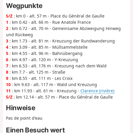
Wegpunkte
S/Z
: km 0 - alt. 57 m - Place du Général de Gaulle
1
: km 0.42 - alt. 66 m - Rue Anatole France
2
: km 0.72 - alt. 70 m - Gemeinsame Abzweigung Hinweg
und Rückweg
3
: km 1.73 - alt. 81 m - Kreuzung der Rundwanderung
4
: km 3.09 - alt. 85 m - Müllsammelstelle
5
: km 4.55 - alt. 96 m - Bahnübergang
6
: km 4.97 - alt. 120 m - Y-Kreuzung
7
: km 6.53 - alt. 176 m - Kreuzung nach dem Wald
8
: km 7.7 - alt. 125 m - Straße
9
: km 8.55 - alt. 111 m - Les Croix
10
: km 9.63 - alt. 117 m - Wald und Kreuzung
11
: km 11.93 - alt. 61 m - Kreuzung -
Clarence (rivière)
S/Z
: km 12.14 - alt. 57 m - Place du Général de Gaulle
Hinweise
Pas de point d'eau
Einen Besuch wert