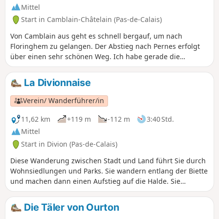
Mittel
Start in Camblain-Châtelain (Pas-de-Calais)
Von Camblain aus geht es schnell bergauf, um nach
Floringhem zu gelangen. Der Abstieg nach Pernes erfolgt
über einen sehr schönen Weg. Ich habe gerade die
Durchquerung von Pernes geändert und nutze nun andere
kleine Wege. Erst hinter Marest wird es etwas komplizierter,
La Divionnaise
da einige Wegabschnitte recht matschig sein können
(allerdings haben sich die Wege in letzter Zeit deutlich
Verein/ Wanderführer/in
verbessert). Der Rückweg führt über den Mont Duquenne.
11,62 km
+119 m
-112 m
3:40 Std.
Mittel
Start in Divion (Pas-de-Calais)
Diese Wanderung zwischen Stadt und Land führt Sie durch
Wohnsiedlungen und Parks. Sie wandern entlang der Biette
und machen dann einen Aufstieg auf die Halde. Sie
entdecken die Gruben 5, 5 bis, 1 und 1bis, die mit 1186
Metern die tiefste des Bergbaugebiets ist.
Die Täler von Ourton