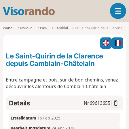
V
T
i
o
s
g
o
Wanderungen
Nord-Pas-de-Calais
Pas-de-Calais
Camblain-Châtelain
Le Saint-Quirin de la Clarence depuis Camblain-Châtelain
g
r
l
a
e
n
n
d
Le Saint-Quirin de la Clarence
a
o
v
depuis Camblain-Châtelain
i
g
Entre campagne et bois, sur de bon chemins, venez
a
découvrir les alentours de Camblain-Châtelain
t
i
o
Details
Nr.
69613655
n
Erstelldatum
16 Feb 2025
Bearbeitungsdatum
24 Apr 2026