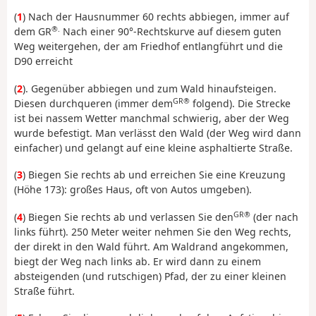
(
1
) Nach der Hausnummer 60 rechts abbiegen, immer auf
®.
dem GR
Nach einer 90°-Rechtskurve auf diesem guten
Weg weitergehen, der am Friedhof entlangführt und die
D90 erreicht
(
2
). Gegenüber abbiegen und zum Wald hinaufsteigen.
GR®
Diesen durchqueren (immer dem
folgend). Die Strecke
ist bei nassem Wetter manchmal schwierig, aber der Weg
wurde befestigt. Man verlässt den Wald (der Weg wird dann
einfacher) und gelangt auf eine kleine asphaltierte Straße.
(
3
) Biegen Sie rechts ab und erreichen Sie eine Kreuzung
(Höhe 173): großes Haus, oft von Autos umgeben).
GR®
(
4
) Biegen Sie rechts ab und verlassen Sie den
(der nach
links führt). 250 Meter weiter nehmen Sie den Weg rechts,
der direkt in den Wald führt. Am Waldrand angekommen,
biegt der Weg nach links ab. Er wird dann zu einem
absteigenden (und rutschigen) Pfad, der zu einer kleinen
Straße führt.