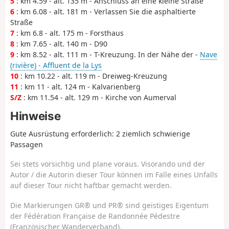
5
: km 4.59 - alt. 135 m - Anschluss an eine kleine Straße
6
: km 6.08 - alt. 181 m - Verlassen Sie die asphaltierte
Straße
7
: km 6.8 - alt. 175 m - Forsthaus
8
: km 7.65 - alt. 140 m - D90
9
: km 8.52 - alt. 111 m - T-Kreuzung. In der Nähe der -
Nave
(rivière) - Affluent de la Lys
10
: km 10.22 - alt. 119 m - Dreiweg-Kreuzung
11
: km 11 - alt. 124 m - Kalvarienberg
S/Z
: km 11.54 - alt. 129 m - Kirche von Aumerval
Hinweise
Gute Ausrüstung erforderlich: 2 ziemlich schwierige
Passagen
Sei stets vorsichtig und plane voraus. Visorando und der
Autor / die Autorin dieser Tour können im Falle eines Unfalls
auf dieser Tour nicht haftbar gemacht werden.
Die Markierungen GR® und PR® sind geistiges Eigentum
der Fédération Française de Randonnée Pédestre
(Französischer Wanderverband).