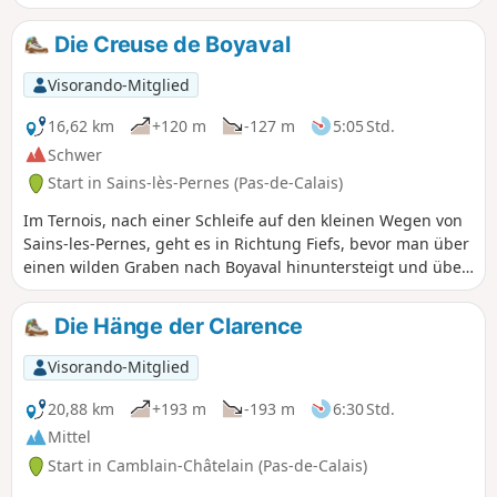
Die Creuse de Boyaval
Visorando-Mitglied
16,62 km
+120 m
-127 m
5:05 Std.
Schwer
Start in Sains-lès-Pernes (Pas-de-Calais)
Im Ternois, nach einer Schleife auf den kleinen Wegen von
Sains-les-Pernes, geht es in Richtung Fiefs, bevor man über
einen wilden Graben nach Boyaval hinuntersteigt und über
den Chemin Vert, der regelmäßig gepflegt werden sollte,
nach Sains-les-Pernes zurückkehrt. Wählen Sie möglichst
Die Hänge der Clarence
eine trockene Jahreszeit, da einige Abschnitte schwierig
sind. Es ist eine schwierige Strecke, da die Wege tückisch
Visorando-Mitglied
sind und man aufmerksam sein muss, um die Eingänge zu
bestimmten Pfaden nicht zu verpassen.
20,88 km
+193 m
-193 m
6:30 Std.
Mittel
Start in Camblain-Châtelain (Pas-de-Calais)