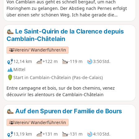
Von Camblain aus geht es schnell bergauf, um nach
Floringhem zu gelangen. Der Abstieg nach Pernes erfolgt
über einen sehr schönen Weg. Ich habe gerade die
Durchquerung von Pernes geändert und nutze nun andere
kleine Wege. Erst hinter Marest wird es etwas komplizierter,
Le Saint-Quirin de la Clarence depuis
da einige Wegabschnitte recht matschig sein können
Camblain-Châtelain
(allerdings haben sich die Wege in letzter Zeit deutlich
verbessert). Der Rückweg führt über den Mont Duquenne.
Verein/ Wanderführer/in
12,14 km
+122 m
-119 m
3:50 Std.
Mittel
Start in Camblain-Châtelain (Pas-de-Calais)
Entre campagne et bois, sur de bon chemins, venez
découvrir les alentours de Camblain-Châtelain
Auf den Spuren der Familie de Bours
Verein/ Wanderführer/in
13,19 km
+131 m
-131 m
4:10 Std.