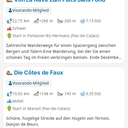
Mountainbike-Weg, ist er das noch?
Visorando-Mitglied
22,75 km
+266 m
-260 m
7:15 Std.
Schwer
Start in Fontaine-lès-Hermans (Pas-de-Calais)
Zahlreiche Wanderwege für einen Spaziergang zwischen
Bergen und Tälern.Eine Wanderung, bei der Sie einen
schönen Tag im Freien verbringen können. Ende Dezember
2019, nach den Regenfällen, waren die Wege sehr
schwierig und besonders rutschig (sogar auf den flachen
Die Côtes de Faux
Abschnitten!), sowohl auf der normalen Route als auch auf
der Variante. Unter diesen Bedingungen kann die
Visorando-Mitglied
Wanderung als sehr schwierig eingestuft werden.
10,92 km
+148 m
-145 m
3:35 Std.
Mittel
Start in Marest (Pas-de-Calais)
Schöne, hügelige Strecke auf den Hügeln von Ternois.
Donjon de Bours.