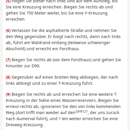
(
5
) Folgen Sie dieser nach links und auf dem Aufstieg, bis
Sie eine Kreuzung erreichen. Biegen Sie rechts ab und
gehen Sie 750 Meter weiter, bis Sie eine Y-Kreuzung
erreichen
(
6
) Verlassen Sie die asphaltierte Straße und nehmen Sie
den Weg gegenüber. Er biegt nach rechts, dann nach links
ab, führt am Waldrand entlang (teilweise schwieriger
Abschnitt) und erreicht ein Forsthaus.
(
7
) Biegen Sie rechts ab (vor dem Forsthaus) und gehen Sie
hinunter zur D90.
(
8
) Gegenüber auf einen breiten Weg abbiegen, der nach
links abbiegt und zu einer T-Kreuzung führt.
(
9
) Biegen Sie rechts ab und erreichen Sie eine weitere T-
Kreuzung in der Nähe eines Wasserreservoirs. Biegen Sie
erneut rechts ab, ignorieren Sie den von links kommenden
GR®127
Weg (dort trifft man wieder auf den
, der uns zurück
nach Aumerval führt), und 1 km weiter erreichen Sie eine
Dreiweg-Kreuzung.