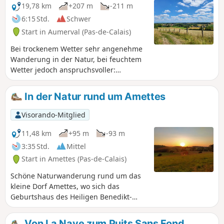
19,78 km
+207 m
-211 m
6:15 Std.
Schwer
Start in Aumerval (Pas-de-Calais)
Bei trockenem Wetter sehr angenehme
Wanderung in der Natur, bei feuchtem
Wetter jedoch anspruchsvoller:
grasbewachsene Abschnitte (guter Test
für unsere Schuhe, tiefe Spurrillen,
In der Natur rund um Amettes
schlammige Abschnitte). Achtung:
Oktober 2024. Während die Passage an
Visorando-Mitglied
den Spurrillen relativ einfach ist,
befindet sich der letzte Teil des Weges
11,48 km
+95 m
-93 m
aus dem Wald heraus (vor Punkt 9) in
3:35 Std.
Mittel
einem erbärmlichen Zustand. Der Weg
Start in Amettes (Pas-de-Calais)
wurde von Maschinen zerstört und ist
nur an den Seiten begehbar, die selbst
Schöne Naturwanderung rund um das
sehr schwierig sind. Es ist sehr rutschig
kleine Dorf Amettes, wo sich das
und man muss manchmal die Seite
Geburtshaus des Heiligen Benedikt-
wechseln, was eine Herausforderung
Joseph Labre befindet.
bleibt. Es war ein markierter
Von La Nave zum Puits Sans Fond