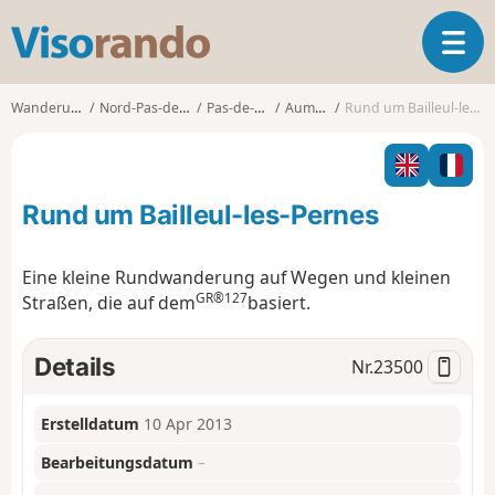
V
T
i
o
s
g
o
Wanderungen
Nord-Pas-de-Calais
Pas-de-Calais
Aumerval
Rund um Bailleul-les-Pernes
g
r
l
a
e
n
n
d
Rund um Bailleul-les-Pernes
a
o
v
i
Eine kleine Rundwanderung auf Wegen und kleinen
g
GR®127
Straßen, die auf dem
basiert.
a
t
i
Details
Nr.
23500
o
n
Erstelldatum
10 Apr 2013
Bearbeitungsdatum
–