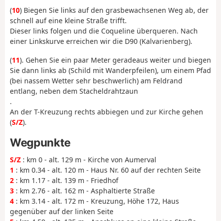
(
10
) Biegen Sie links auf den grasbewachsenen Weg ab, der
schnell auf eine kleine Straße trifft.
Dieser links folgen und die Coqueline überqueren. Nach
einer Linkskurve erreichen wir die D90 (Kalvarienberg).
(
11
). Gehen Sie ein paar Meter geradeaus weiter und biegen
Sie dann links ab (Schild mit Wanderpfeilen), um einem Pfad
(bei nassem Wetter sehr beschwerlich) am Feldrand
entlang, neben dem Stacheldrahtzaun
.
An der T-Kreuzung rechts abbiegen und zur Kirche gehen
(
S/Z
).
Wegpunkte
S/Z
: km 0 - alt. 129 m - Kirche von Aumerval
1
: km 0.34 - alt. 120 m - Haus Nr. 60 auf der rechten Seite
2
: km 1.17 - alt. 139 m - Friedhof
3
: km 2.76 - alt. 162 m - Asphaltierte Straße
4
: km 3.14 - alt. 172 m - Kreuzung, Höhe 172, Haus
gegenüber auf der linken Seite