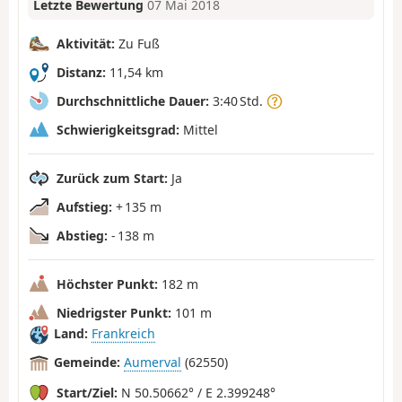
Letzte Bewertung
07 Mai 2018
Aktivität:
Zu Fuß
Distanz:
11,54 km
Durchschnittliche Dauer:
3:40 Std.
Schwierigkeitsgrad:
Mittel
Zurück zum Start:
Ja
Aufstieg:
+ 135 m
Abstieg:
- 138 m
Höchster Punkt:
182 m
Niedrigster Punkt:
101 m
Land:
Frankreich
Gemeinde:
Aumerval
(62550)
Start/Ziel:
N 50.50662° / E 2.399248°