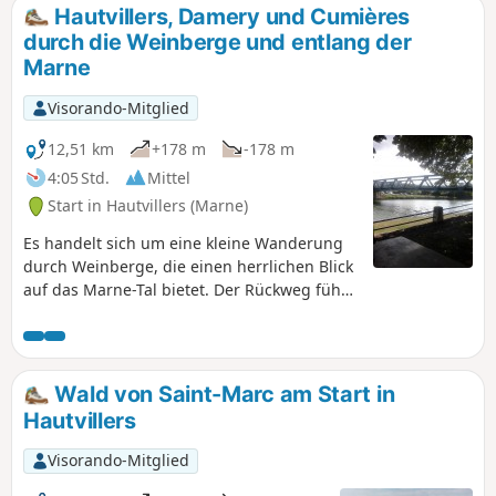
Hautvillers, Damery und Cumières
durch die Weinberge und entlang der
Marne
Visorando-Mitglied
12,51 km
+178 m
-178 m
4:05 Std.
Mittel
Start in Hautvillers (Marne)
Es handelt sich um eine kleine Wanderung
durch Weinberge, die einen herrlichen Blick
auf das Marne-Tal bietet. Der Rückweg führt
über einen angenehmen Weg entlang des
Flusses.
Wald von Saint-Marc am Start in
Hautvillers
Visorando-Mitglied