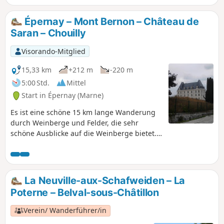
sollte man nicht am Bahnhof starten, wenn man mit dem
Auto unterwegs ist, sondern lieber in Aÿ oder Dizy, wo man
Épernay – Mont Bernon – Château de
problemlos parken kann. Am besten ist es, zu Fuß zu
Saran – Chouilly
kommen.
Visorando-Mitglied
15,33 km
+212 m
-220 m
5:00 Std.
Mittel
Start in Épernay (Marne)
Es ist eine schöne 15 km lange Wanderung
durch Weinberge und Felder, die sehr
schöne Ausblicke auf die Weinberge bietet.
Vorbei am Château de Saran und dem
schönen Jardin humide de Chouilly.
Rückkehr nach Épernay über die berühmte
Avenue de Champagne.
La Neuville-aux-Schafweiden – La
Poterne – Belval-sous-Châtillon
Verein/ Wanderführer/in