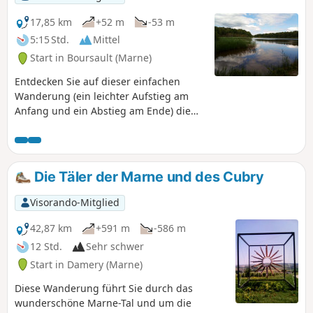
17,85 km
+52 m
-53 m
5:15 Std.
Mittel
Start in Boursault (Marne)
Entdecken Sie auf dieser einfachen
Wanderung (ein leichter Aufstieg am
Anfang und ein Abstieg am Ende) die
zahlreichen Teiche des Waldes von
Boursault.
Die Täler der Marne und des Cubry
Visorando-Mitglied
42,87 km
+591 m
-586 m
12 Std.
Sehr schwer
Start in Damery (Marne)
Diese Wanderung führt Sie durch das
wunderschöne Marne-Tal und um die