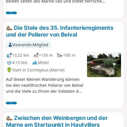
beiden Seiten des Marne-Tals und bietet herrliche
Ausblicke. Eine schöne Gelegenheit, dieses wunderschöne
Weinbaugebiet zu entdecken und einige Weinkeller zu
besuchen.
Die Stele des 35. Infanterieregiments
und der Polierer von Belval
Visorando-Mitglied
13,22 km
+156 m
-160 m
4:15 Std.
Mittel
Start in Cormoyeux (Marne)
Auf dieser kleinen Wanderung können
Sie den neolithischen Polierer von Belval
und die Stele zu Ehren der Soldaten des
35. Infanterieregiments sehen, die
zwischen dem 17. Juli und dem 3.
August 1918 im Bois de Courton
gefallen sind. Die Wanderung führt
Zwischen den Weinbergen und der
durch viele Wälder, Weinberge und
Marne am Startpunkt in Hautvillers
Weiden. Sie weist nur geringe