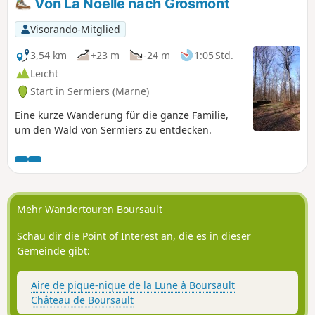
Von La Noëlle nach Grosmont
Nutzung der App wird zwischen (7) und (11)
empfohlen. Während der Jagdsaison zu
Visorando-Mitglied
vermeiden.
3,54 km
+23 m
-24 m
1:05 Std.
Leicht
Start in Sermiers (Marne)
Eine kurze Wanderung für die ganze Familie,
um den Wald von Sermiers zu entdecken.
Mehr Wandertouren Boursault
Schau dir die Point of Interest an, die es in dieser
Gemeinde gibt:
Aire de pique-nique de la Lune à Boursault
Château de Boursault