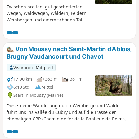
Zwischen breiten, gut geschotterten
Wegen, Waldwegen, Wäldern, Feldern,
Weinbergen und einem schönen Tal
bietet sich ein abwechslungsreiches
und umfassendes Panorama für einen
schönen Spaziergang in der Montagne
de Reims.
Von Moussy nach Saint-Martin d'Ablois,
Brugny Vaudancourt und Chavot
Visorando-Mitglied
17,90 km
+363 m
-361 m
6:10 Std.
Mittel
Start in Moussy (Marne)
Diese kleine Wanderung durch Weinberge und Wälder
führt uns ins Vallée du Cubry und auf die Trasse der
ehemaligen CBR (Chemin de fer de la Banlieue de Reims,
Vorortbahn von Reims). Dabei kann man eine wenig
bekannte Sehenswürdigkeit besichtigen: den Pierre Saint-
Mamert, wo einst ein Einsiedler lebte. Dieser Stein befindet