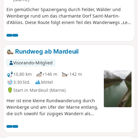
Ein gemütlicher Spaziergang durch Felder, Wälder und
Weinberge rund um das charmante Dorf Saint-Martin-
d'Ablois. Diese Route folgt einem Teil des Wanderwegs „Le
sentier des murmures” (Der Weg der Flüstern) von Saint-
Martin-d'Ablois, der von der Association Nature et
Patrimoine Ablutien (ANPA) angelegt und gelb markiert
wurde. Möglichkeit, den Parc du Sourdon vom (6) aus zu
Rundweg ab Mardeuil
betreten.
Visorando-Mitglied
10,80 km
+146 m
-142 m
3:30 Std.
Mittel
Start in Mardeuil (Marne)
Hier ist eine kleine Rundwanderung durch
Weinberge und am Ufer der Marne entlang,
die sich sowohl für zügiges Wandern als
auch für einen Familienspaziergang eignet.
Ein großer Teil der Strecke istals GRP®-
Wanderweg ausgeschildert.