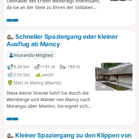
Liebhaber des Ersten Weltkriegs interessant,
da sie an der Stele zu Ehren der Soldaten
des35. Infanterieregiments vorbeiführt, die
zwischen dem 17. Juli und dem 3. August 1918
im Bois de Courton gefallen sind. Bitte
verhalten Sie sich respektvoll, da es sich
Schneller Spaziergang oder kleiner
wahrscheinlich um Privatwald handelt.
Ausflug ab Mancy
Während der Jagdsaison sollte diese
Wanderung unbedingt vermieden werden.
Visorando-Mitglied
8,34 km
+191 m
-189 m
2:55 Std.
Leicht
Start in Mancy (Marne)
Diese kleine Strecke führt Sie durch die
Weinberge und Wälder von Mancy nach
Morangis über Moslins. Sie eignet sich
für zügiges Gehen oder einen kleinen
Spaziergang mit der Familie. Es gibt
jedoch einige steile Anstiege, die bei
Hitze vermieden werden sollten.
Kleiner Spaziergang zu den Klippen von
Während der Jagdsaison zu vermeiden.