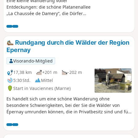
Eine kleine Wanderung voller
Entdeckungen: die schöne Platanenallee
„La Chaussée de Damery“, die Dörfer
Vauciennes und Boursault mit ihren
hübschen Waschhäusern und das
berühmte Schloss von Boursault.
Weinberge, Wälder und das Ufer der
Rundgang durch die Wälder der Region
Marne.
Epernay
Visorando-Mitglied
17,38 km
+201 m
-202 m
5:30 Std.
Mittel
Start in Vauciennes (Marne)
Es handelt sich um eine schöne Wanderung ohne
besondere Schwierigkeiten, bei der Sie die Wälder von
Épernay umrunden können, die in Privatbesitz sind und für
Wanderer gesperrt sind.Diese Route führt durch die
Weinberge der Champagne und die Wälder und bietet
einen herrlichen Blick auf die Täler der Marne und des
Cubry.