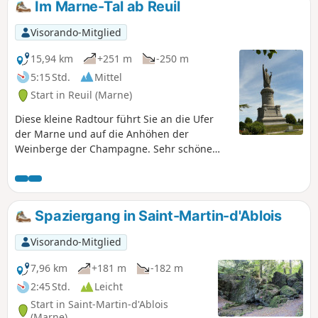
Im Marne-Tal ab Reuil
Visorando-Mitglied
15,94 km
+251 m
-250 m
5:15 Std.
Mittel
Start in Reuil (Marne)
Diese kleine Radtour führt Sie an die Ufer
der Marne und auf die Anhöhen der
Weinberge der Champagne. Sehr schöne
Ausblicke auf das Tal. Sie können das
charmante Dorf Châtillon-sur-Marne und die
Statue von Urban II. besichtigen.
Spaziergang in Saint-Martin-d'Ablois
Visorando-Mitglied
7,96 km
+181 m
-182 m
2:45 Std.
Leicht
Start in Saint-Martin-d'Ablois
(Marne)