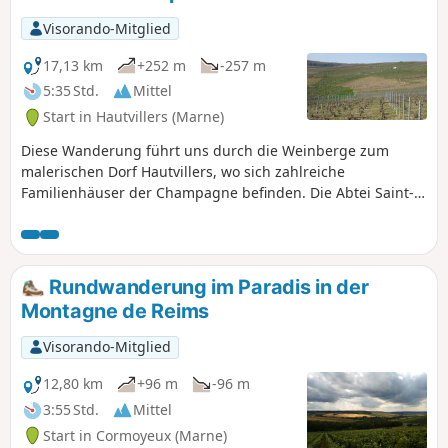
Höhenunterschiede auf und ist nicht
Visorando-Mitglied
schwierig, außer bei nassem Wetter,
wenn es matschig sein kann. Sie
17,13 km
+252 m
-257 m
werden hier sehr viel Ruhe finden. An
5:35 Std.
Mittel
Jagdtagen sollten Sie diese Wanderung
Start in Hautvillers (Marne)
jedoch unbedingt vermeiden.
Diese Wanderung führt uns durch die Weinberge zum
malerischen Dorf Hautvillers, wo sich zahlreiche
Familienhäuser der Champagne befinden. Die Abtei Saint-
Pierre d'Hautvillers beherbergt das Grab des Mönchs Dom
Pérignon, dem die Erfindung der Champagner-
Herstellungsmethode zugeschrieben wird. Der Parc Pierre
Cheval, der sich an einen Hang schmiegt, bietet einen
Rundwanderung im Paradis in der
herrlichen Blick auf das Dorf Hautvillers.
Montagne de Reims
Visorando-Mitglied
12,80 km
+96 m
-96 m
3:55 Std.
Mittel
Start in Cormoyeux (Marne)