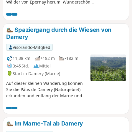
Wälder von Epernay herum. Wunderschöne
Ausblicke auf die herrlichen Weinberge der
Champagne.
Spaziergang durch die Wiesen von
Damery
Visorando-Mitglied
11,38 km
+182 m
-182 m
3:45 Std.
Mittel
Start in Damery (Marne)
Auf dieser kleinen Wanderung können
Sie die Pâtis de Damery (Naturgebiet)
erkunden und entlang der Marne und
des Kanals zurückkehren. Die Pâtis de
Damery sind ehemalige Weideflächen,
auf denen seltene und empfindliche
Tier- und Pflanzenarten zu finden sind.
Im Marne-Tal ab Damery