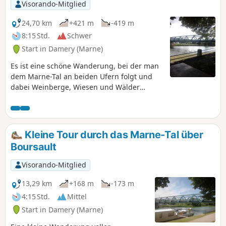
Visorando-Mitglied
24,70 km
+421 m
-419 m
8:15 Std.
Schwer
Start in Damery (Marne)
Es ist eine schöne Wanderung, bei der man
dem Marne-Tal an beiden Ufern folgt und
dabei Weinberge, Wiesen und Wälder
durchquert. Herrliche Ausblicke auf die
Weinberge der Champagne.
Kleine Tour durch das Marne-Tal über
Boursault
Visorando-Mitglied
13,29 km
+168 m
-173 m
4:15 Std.
Mittel
Start in Damery (Marne)