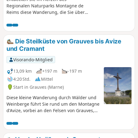
Regionalen Naturparks Montagne de
Reims diese Wanderung, die Sie über
beide Hänge des Tals von Courtagnon
führt, einem kleinen Dorf in der
Champagne am Ende einer Sackgasse.
Ein Hauch von Mittelgebirge.
Die Steilküste von Grauves bis Avize
und Cramant
Visorando-Mitglied
13,09 km
+197 m
-197 m
4:20 Std.
Mittel
Start in Grauves (Marne)
Diese kleine Wanderung durch Wälder und
Weinberge führt Sie rund um den Montagne
d'Avize, vorbei an den Felsen von Grauves,
dem herrlichen Parc Vix d'Avize und dem
schönen Aussichtspunkt von Cramant. Ein
360°-Blick auf die Region! Dieser Rundweg
ist größtenteils nicht ausgeschildert. Die