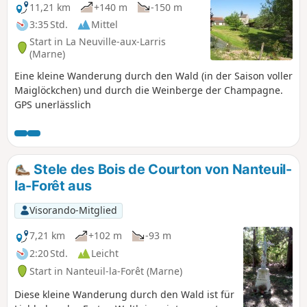
11,21 km
+140 m
-150 m
3:35 Std.
Mittel
Start in La Neuville-aux-Larris
(Marne)
Eine kleine Wanderung durch den Wald (in der Saison voller
Maiglöckchen) und durch die Weinberge der Champagne.
GPS unerlässlich
Stele des Bois de Courton von Nanteuil-
la-Forêt aus
Visorando-Mitglied
7,21 km
+102 m
-93 m
2:20 Std.
Leicht
Start in Nanteuil-la-Forêt (Marne)
Diese kleine Wanderung durch den Wald ist für