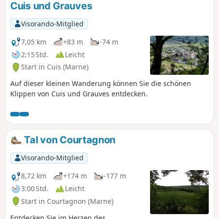
Cuis und Grauves
Visorando-Mitglied
7,05 km
+83 m
-74 m
2:15 Std.
Leicht
Start in Cuis (Marne)
Auf dieser kleinen Wanderung können Sie die schönen
Klippen von Cuis und Grauves entdecken.
Tal von Courtagnon
Visorando-Mitglied
8,72 km
+174 m
-177 m
3:00 Std.
Leicht
Start in Courtagnon (Marne)
Entdecken Sie im Herzen des