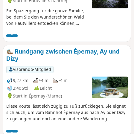
Start in Hautvillers (Marne)
Ein Spaziergang für die ganze Familie,
bei dem Sie den wunderschönen Wald
von Hautvillers entdecken können,
während Sie sich von den viel
frequentierten Wegen entfernen.
Rundgang zwischen Épernay, Ay und
Dizy
Visorando-Mitglied
9,27 km
+4 m
-4 m
2:40 Std.
Leicht
Start in Épernay (Marne)
Diese Route lässt sich zügig zu Fuß zurücklegen. Sie eignet
sich auch, um vom Bahnhof Épernay aus nach Ay oder Dizy
zu gelangen und dort an eine andere Wanderung
anzuschließen – ideal für Wanderer, die mit dem TER
anreisen. Um diese Route von Épernay aus zu beginnen,