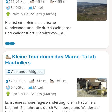
11,01 km
+187 m
-188 m
3:40 Std.
Mittel
Start in Hautvillers (Marne)
Hier ist eine kleine malerische
Rundwanderung, die durch Weinberge
und Wälder führt. Sie wird von „La
Marne à pied“ angeboten. Sie bietet
Ihnen die Gelegenheit, Hautvillers mit
seinen ruhigen Gassen und seiner
schönen Abtei zu besuchen.
Kleine Tour durch das Marne-Tal ab
Hautvillers
Visorando-Mitglied
20,10 km
+342 m
-351 m
6:45 Std.
Mittel
Start in Hautvillers (Marne)
Es ist eine schöne Tageswanderung, die in Hautvillers
beginnt. Sie führt uns durch Weinberge und Wälder auf