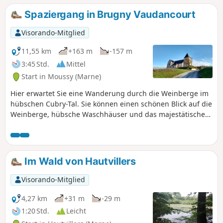
sich auf einem Privatgrundstück, auf dem man spazieren
Spaziergang in Brugny Vaudancourt
gehen darf, sofern man den Ort respektiert. Anmerkung:
Die Schreibweise auf der IGN-Karte ist ungenau, es handelt
Visorando-Mitglied
sich tatsächlich um den Pierre Saint-Mamert.
11,55 km
+163 m
-157 m
3:45 Std.
Mittel
Start in Moussy (Marne)
Hier erwartet Sie eine Wanderung durch die Weinberge im
hübschen Cubry-Tal. Sie können einen schönen Blick auf die
Weinberge, hübsche Waschhäuser und das majestätische
Schloss von Brugny genießen. Zwischen Moussy und der
Kirche von Chavot begegnen Sie vielleicht Pilgern auf dem
Weg nach Santiago de Compostela.
Im Wald von Hautvillers
Visorando-Mitglied
4,27 km
+31 m
-29 m
1:20 Std.
Leicht