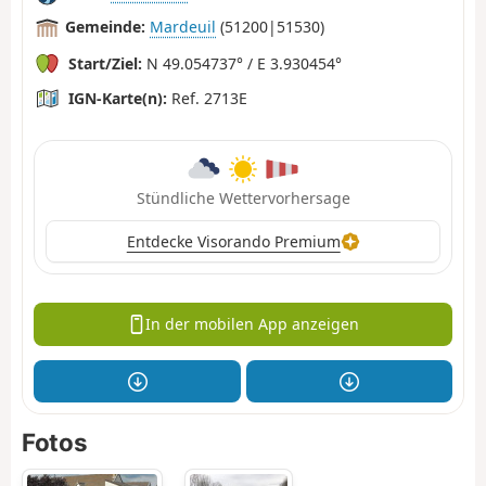
Gemeinde:
Mardeuil
(51200|51530)
Start/Ziel:
N 49.054737° / E 3.930454°
IGN-Karte(n):
Ref. 2713E
Stündliche Wettervorhersage
Entdecke Visorando Premium
In der mobilen App anzeigen
Fotos