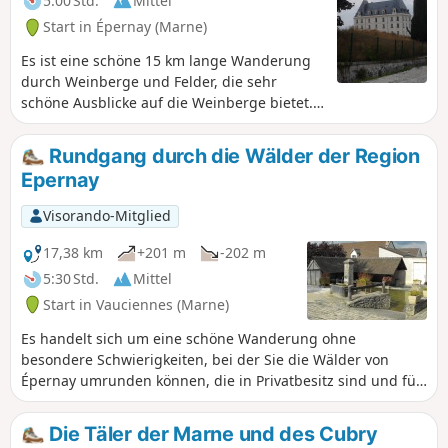
5:00 Std.
Mittel
Start in Épernay (Marne)
Es ist eine schöne 15 km lange Wanderung
durch Weinberge und Felder, die sehr
schöne Ausblicke auf die Weinberge bietet.
Vorbei am Château de Saran und dem
schönen Jardin humide de Chouilly.
Rundgang durch die Wälder der Region
Rückkehr nach Épernay über die berühmte
Epernay
Avenue de Champagne.
Visorando-Mitglied
17,38 km
+201 m
-202 m
5:30 Std.
Mittel
Start in Vauciennes (Marne)
Es handelt sich um eine schöne Wanderung ohne
besondere Schwierigkeiten, bei der Sie die Wälder von
Épernay umrunden können, die in Privatbesitz sind und für
Wanderer gesperrt sind.Diese Route führt durch die
Weinberge der Champagne und die Wälder und bietet
Die Täler der Marne und des Cubry
einen herrlichen Blick auf die Täler der Marne und des