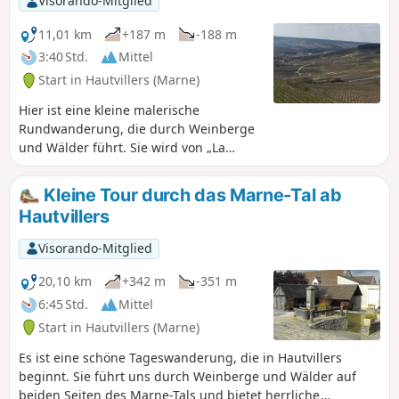
Visorando-Mitglied
11,01 km
+187 m
-188 m
3:40 Std.
Mittel
Start in Hautvillers (Marne)
Hier ist eine kleine malerische
Rundwanderung, die durch Weinberge
und Wälder führt. Sie wird von „La
Marne à pied“ angeboten. Sie bietet
Ihnen die Gelegenheit, Hautvillers mit
Kleine Tour durch das Marne-Tal ab
seinen ruhigen Gassen und seiner
Hautvillers
schönen Abtei zu besuchen.
Visorando-Mitglied
20,10 km
+342 m
-351 m
6:45 Std.
Mittel
Start in Hautvillers (Marne)
Es ist eine schöne Tageswanderung, die in Hautvillers
beginnt. Sie führt uns durch Weinberge und Wälder auf
beiden Seiten des Marne-Tals und bietet herrliche