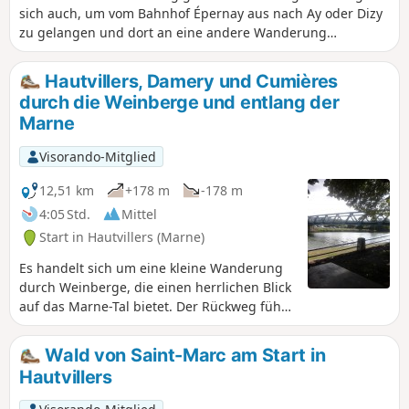
sich auch, um vom Bahnhof Épernay aus nach Ay oder Dizy
zu gelangen und dort an eine andere Wanderung
anzuschließen – ideal für Wanderer, die mit dem TER
anreisen. Um diese Route von Épernay aus zu beginnen,
Hautvillers, Damery und Cumières
sollte man nicht am Bahnhof starten, wenn man mit dem
durch die Weinberge und entlang der
Auto unterwegs ist, sondern lieber in Aÿ oder Dizy, wo man
Marne
problemlos parken kann. Am besten ist es, zu Fuß zu
kommen.
Visorando-Mitglied
12,51 km
+178 m
-178 m
4:05 Std.
Mittel
Start in Hautvillers (Marne)
Es handelt sich um eine kleine Wanderung
durch Weinberge, die einen herrlichen Blick
auf das Marne-Tal bietet. Der Rückweg führt
über einen angenehmen Weg entlang des
Flusses.
Wald von Saint-Marc am Start in
Hautvillers