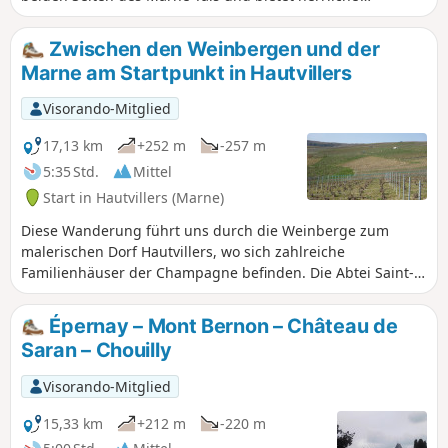
Ausblicke. Eine schöne Gelegenheit, dieses wunderschöne
Weinbaugebiet zu entdecken und einige Weinkeller zu
Zwischen den Weinbergen und der
besuchen.
Marne am Startpunkt in Hautvillers
Visorando-Mitglied
17,13 km
+252 m
-257 m
5:35 Std.
Mittel
Start in Hautvillers (Marne)
Diese Wanderung führt uns durch die Weinberge zum
malerischen Dorf Hautvillers, wo sich zahlreiche
Familienhäuser der Champagne befinden. Die Abtei Saint-
Pierre d'Hautvillers beherbergt das Grab des Mönchs Dom
Pérignon, dem die Erfindung der Champagner-
Épernay – Mont Bernon – Château de
Herstellungsmethode zugeschrieben wird. Der Parc Pierre
Saran – Chouilly
Cheval, der sich an einen Hang schmiegt, bietet einen
herrlichen Blick auf das Dorf Hautvillers.
Visorando-Mitglied
15,33 km
+212 m
-220 m