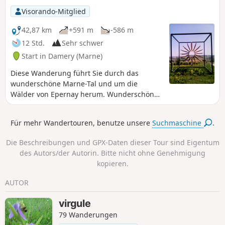
Cubry.
Visorando-Mitglied
42,87 km
+591 m
-586 m
12 Std.
Sehr schwer
Start in Damery (Marne)
Diese Wanderung führt Sie durch das
wunderschöne Marne-Tal und um die
Wälder von Epernay herum. Wunderschöne
Ausblicke auf die herrlichen Weinberge der
Champagne.
Für mehr Wandertouren, benutze unsere
Suchmaschine
.
Die Beschreibungen und GPX-Daten dieser Tour sind Eigentum
des Autors/der Autorin. Bitte nicht ohne Genehmigung
kopieren.
AUTOR
virgule
79 Wanderungen