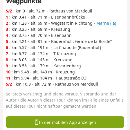
Wegpunkte
S/Z
: km 0 - alt. 72 m - Rathaus von Mardeuil
1
: km 0.41 - alt. 71 m - Eisenbahnbrücke
2
: km 1.28 - alt. 69 m - Wegstart in Richtung -
Marne (la)
3
: km 3.25 - alt. 68 m - Kreuzung
4
: km 3.75 - alt. 70 m - Eisenbahn
5
: km 4.21 - alt. 81 m - Bauernhof „Ferme de la Borde“
6
: km 5.57 - alt. 191 m - La Chapotte (Bauernhof)
7
: km 6.77 - alt. 174 m - T-Kreuzung
8
: km 8.03 - alt. 143 m - Kreuzung
9
: km 8.56 - alt. 179 m - Kalvarienberg
10
: km 9.48 - alt. 149 m - Kreuzung
11
: km 9.94 - alt. 104 m - Hauptstraße D3
S/Z
: km 10.8 - alt. 72 m - Rathaus von Mardeuil
Sei stets vorsichtig und plane voraus. Visorando und der
Autor / die Autorin dieser Tour können im Falle eines Unfalls
auf dieser Tour nicht haftbar gemacht werden.
In der mobilen App anzeigen