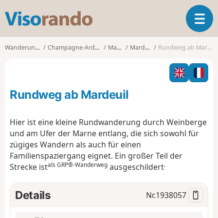
V
T
i
o
s
g
o
Wanderungen
Champagne-Ardenne
Marne
Mardeuil
Rundweg ab Mardeuil
g
r
l
a
e
n
n
d
Rundweg ab Mardeuil
a
o
v
i
Hier ist eine kleine Rundwanderung durch Weinberge
g
und am Ufer der Marne entlang, die sich sowohl für
a
zügiges Wandern als auch für einen
t
Familienspaziergang eignet. Ein großer Teil der
i
als GRP®-Wanderweg
.
o
Strecke ist
ausgeschildert
n
Details
Nr.
1938057