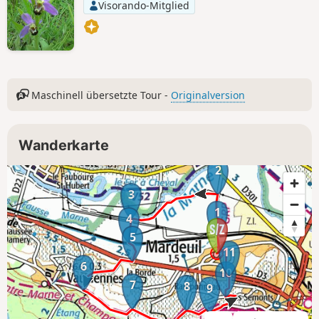
Visorando-Mitglied
Maschinell übersetzte Tour -
Originalversion
Wanderkarte
2
3
1
4
5
11
6
10
7
8
9