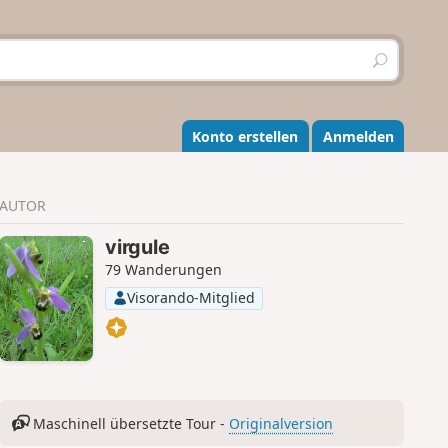
S
u
c
h
e
Konto erstellen
Anmelden
n
AUTOR
virgule
79 Wanderungen
Visorando-Mitglied
Maschinell übersetzte Tour -
Originalversion