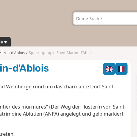
ium
Martin-d'Ablois
Spaziergang in Saint-Martin-d'Ablois
in-d'Ablois
und Weinberge rund um das charmante Dorf Saint-
ntier des murmures” (Der Weg der Flüstern) von Saint-
Patrimoine Ablutien (ANPA) angelegt und gelb markiert
treten.