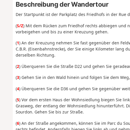
Beschreibung der Wandertour
Der Startpunkt ist der Parkplatz des Friedhofs in der Rue 
(
S/Z
) Mit dem Rücken zum Friedhof rechts abbiegen und n
vorbeigehen und bis zu einer Kreuzung gehen.
(
1
) An der Kreuzung nehmen Sie fast gegenüber den Feldw
C.B.R. (Eisenbahnstrecke), der Sie einige Kilometer lang 
derselben Richtung.
(
2
) Überqueren Sie die Straße D22 und gehen Sie geradeau
(
3
) Gehen Sie in den Wald hinein und folgen Sie dem Weg,
(
4
) Überqueren Sie die D36 und gehen Sie gegenüber weit
(
5
) Vor dem ersten Haus der Wohnsiedlung biegen Sie lin
Grasweg, der entlang der Wohnsiedlung hinunterführt. Di
Sourdon. Gehen Sie bis zur Straße.
(
6
) An der Straße angekommen, können Sie im Parc du Sou
rechts befindet. Andernfalls biegen Sie links ab und nehm