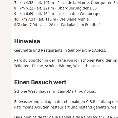
7
: km 4.52 - alt. 147 m - Place de la Mairie. Überqueren S
8
: km 6.22 - alt. 221 m - Überquerung der D36
9
: km 6.69 - alt. 164 m - Links in den Weinbergen
10
: km 7.31 - alt. 116 m - Die Blaue Mühle
S/Z
: km 7.96 - alt. 128 m - Parkplatz am Friedhof
Hinweise
Geschäfte und Restaurants in Saint-Martin-d'Ablois.
Parc du Sourdon in der Nähe von (
6
): schöner Park, der i
Toiletten, Tische, schöne Bäume, Wasserbecken.
Einen Besuch wert
Schöne Waschhäuser in Saint-Martin-d'Ablois.
Entwässerungsanlagen der ehemaligen C.B.R. entlang der 
Patrimoine Ablutien restauriert und instand gehalten. Viel
Die Chemins de fer de la Banlieue de Reims (oder C.B.R.