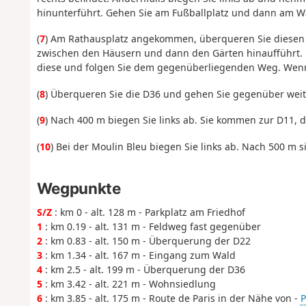
hinunterführt. Gehen Sie am Fußballplatz und dann am Wa
(
7
) Am Rathausplatz angekommen, überqueren Sie diesen 
zwischen den Häusern und dann den Gärten hinaufführt. G
diese und folgen Sie dem gegenüberliegenden Weg. Wenn 
(
8
) Überqueren Sie die D36 und gehen Sie gegenüber weit
(
9
) Nach 400 m biegen Sie links ab. Sie kommen zur D11
(
10
) Bei der Moulin Bleu biegen Sie links ab. Nach 500 m 
Wegpunkte
S/Z
: km 0 - alt. 128 m - Parkplatz am Friedhof
1
: km 0.19 - alt. 131 m - Feldweg fast gegenüber
2
: km 0.83 - alt. 150 m - Überquerung der D22
3
: km 1.34 - alt. 167 m - Eingang zum Wald
4
: km 2.5 - alt. 199 m - Überquerung der D36
5
: km 3.42 - alt. 221 m - Wohnsiedlung
6
: km 3.85 - alt. 175 m - Route de Paris in der Nähe von -
P