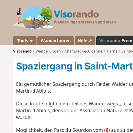
V
i
s
o
r
a
Tools
Wandertouren
Hilfe ↗
Viso
rando
Prem
n
Visorando
Wanderungen
Champagne-Ardenne
Marne
Saint-
d
o
Spaziergang in Saint-Mart
Ein gemütlicher Spaziergang durch Felder, Wälder 
Martin-d'Ablois.
Diese Route folgt einem Teil des Wanderwegs „Le se
Martin-d'Ablois, der von der Association Nature et 
wurde.
Möglichkeit, den Parc du Sourdon vom (
6
) aus zu be