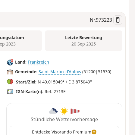
Nr.
973223
tungsdatum
Letzte Bewertung
Sep 2023
20 Sep 2025
Land:
Frankreich
Gemeinde:
Saint-Martin-d'Ablois
(51200|51530)
Start/Ziel:
N 49.015049° / E 3.875049°
IGN-Karte(n):
Ref. 2713E
Stündliche Wettervorhersage
Entdecke Visorando Premium