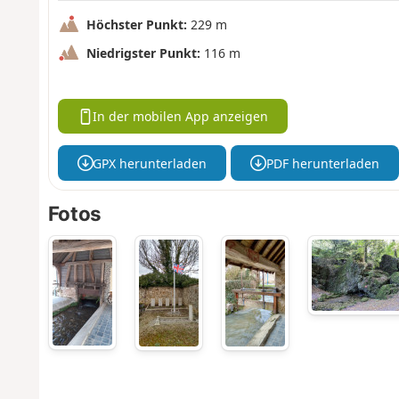
Höchster Punkt:
229 m
Niedrigster Punkt:
116 m
In der mobilen App anzeigen
GPX herunterladen
PDF herunterladen
Fotos