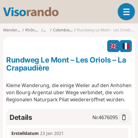
V
T
i
o
s
g
o
Wanderungen
Rhône-Alpes
Loire
Colombier (Loire)
Rundweg Le Mont – Les Oriols – La Crapaudière
g
r
l
a
e
n
n
d
Rundweg Le Mont – Les Oriols – La
a
o
v
Crapaudière
i
g
Kleine Wanderung, die einige Weiler auf den Anhöhen
a
von Bourg-Argental über Wege verbindet, die vom
t
i
Regionalen Naturpark Pilat wiedereröffnet wurden.
o
n
Details
Nr.
4676095
Erstelldatum
23 Jan 2021