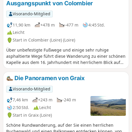
Ausgangspunkt von Colombier
Visorando-Mitglied
11,90 km
+478 m
-477 m
4:45 Std.
Leicht
Start in Colombier (Loire) (Loire)
Über unbefestigte Fußwege und einige sehr ruhige
asphaltierte Wege führt diese Wanderung zu einer schönen
Kapelle aus dem 16. Jahrhundert mit herrlichem Blick auf
das Rhonetal.
Die Panoramen von Graix
Visorando-Mitglied
7,46 km
+243 m
-240 m
2:50 Std.
Leicht
Start in Graix (Loire)
Schöne Rundwanderung, auf der Sie einen herrlichen
Buchenwald und einen Balkonweg entdecken können, von