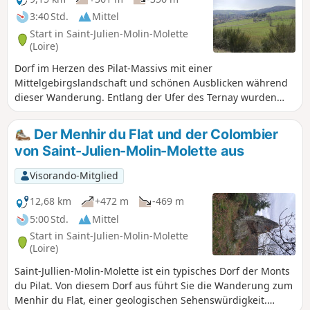
3:40 Std.
Mittel
Start in Saint-Julien-Molin-Molette
(Loire)
Dorf im Herzen des Pilat-Massivs mit einer
Mittelgebirgslandschaft und schönen Ausblicken während
dieser Wanderung. Entlang der Ufer des Ternay wurden
etwa fünfzehn Fabriken errichtet. Diese gesamte Industrie
stand in Verbindung mit den Seidenwebern aus Lyon. Ein
Der Menhir du Flat und der Colombier
Teil dieser Gebäude wurde von Künstlern übernommen, um
von Saint-Julien-Molin-Molette aus
dort Ateliers einzurichten. Informationen entnommen aus
Wikipedia. AN ALLE WANDERER (SES), DIE MEINE
Visorando-Mitglied
WANDERROUTEN BEWANDERN: Ihr könnt Fotos hochladen
und dabei den Standort auf der Route angeben.
12,68 km
+472 m
-469 m
5:00 Std.
Mittel
Start in Saint-Julien-Molin-Molette
(Loire)
Saint-Jullien-Molin-Molette ist ein typisches Dorf der Monts
du Pilat. Von diesem Dorf aus führt Sie die Wanderung zum
Menhir du Flat, einer geologischen Sehenswürdigkeit.