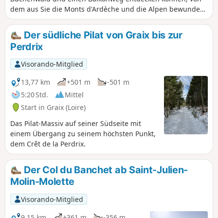
dem aus Sie die Monts d'Ardèche und die Alpen bewundern
können.
Der südliche Pilat von Graix bis zur
Perdrix
Visorando-Mitglied
13,77 km
+501 m
-501 m
5:20 Std.
Mittel
Start in Graix (Loire)
Das Pilat-Massiv auf seiner Südseite mit
einem Übergang zu seinem höchsten Punkt,
dem Crêt de la Perdrix.
Der Col du Banchet ab Saint-Julien-
Molin-Molette
Visorando-Mitglied
9,15 km
+361 m
-356 m