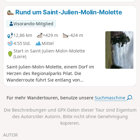
Nachdem Sie das Dorf Colombier durchquert haben,
wandern Sie durch den Wald, wo Sie von Zeit zu Zeit schöne
Rund um Saint-Julien-Molin-Molette
Ausblicke auf die Monts du Pilat und die Täler genießen
können.
Visorando-Mitglied
12,86 km
+429 m
-424 m
4:55 Std.
Mittel
Start in Saint-Julien-Molin-Molette
(Loire)
Saint-Julien-Molin-Molette, einem Dorf im
Herzen des Regionalparks Pilat. Die
Wanderroute führt Sie entlang von
Wasserläufen und bewaldeten Hügeln bis
zum Menhir du Flat und dann weiter zum
Für mehr Wandertouren, benutze unsere
Suchmaschine
.
Croix de Sainte-Blandine, das am Jakobsweg
liegt. An einigen Stellen entlang der Route
Die Beschreibungen und GPX-Daten dieser Tour sind Eigentum
bietet sich Ihnen bei gutem Wetter ein
des Autors/der Autorin. Bitte nicht ohne Genehmigung
schöner Blick bis zu den Alpen.
kopieren.
AUTOR