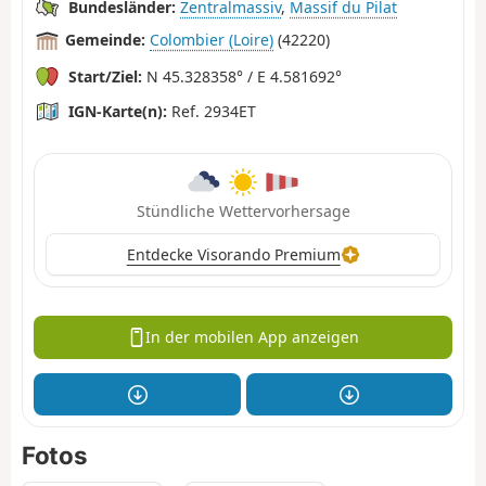
Bundesländer:
Zentralmassiv
,
Massif du Pilat
Gemeinde:
Colombier (Loire)
(42220)
Start/Ziel:
N 45.328358° / E 4.581692°
IGN-Karte(n):
Ref. 2934ET
Stündliche Wettervorhersage
Entdecke Visorando Premium
In der mobilen App anzeigen
Fotos