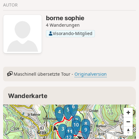
AUTOR
borne sophie
4 Wanderungen
Visorando-Mitglied
Maschinell übersetzte Tour -
Originalversion
Wanderkarte
6
5
4
7
8
10
3
9
11
12