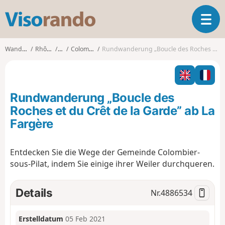
V
T
i
o
s
g
o
Wanderungen
Rhône-Alpes
Loire
Colombier (Loire)
Rundwanderung „Boucle des Roches et du Crêt de la Garde” ab La Fargère
g
r
l
a
e
n
n
d
Rundwanderung „Boucle des
a
o
v
Roches et du Crêt de la Garde” ab La
i
Fargère
g
a
t
Entdecken Sie die Wege der Gemeinde Colombier-
i
sous-Pilat, indem Sie einige ihrer Weiler durchqueren.
o
n
Details
Nr.
4886534
Erstelldatum
05 Feb 2021