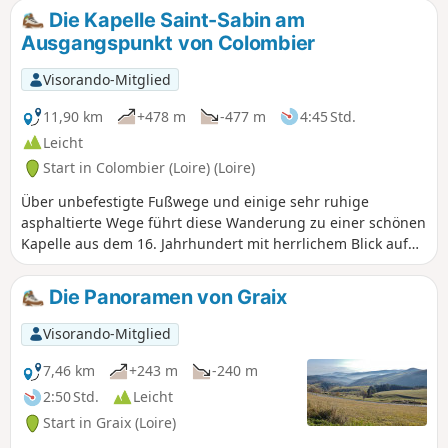
wiedereröffnet wurden.
Die Kapelle Saint-Sabin am
Ausgangspunkt von Colombier
Visorando-Mitglied
11,90 km
+478 m
-477 m
4:45 Std.
Leicht
Start in Colombier (Loire) (Loire)
Über unbefestigte Fußwege und einige sehr ruhige
asphaltierte Wege führt diese Wanderung zu einer schönen
Kapelle aus dem 16. Jahrhundert mit herrlichem Blick auf
das Rhonetal.
Die Panoramen von Graix
Visorando-Mitglied
7,46 km
+243 m
-240 m
2:50 Std.
Leicht
Start in Graix (Loire)