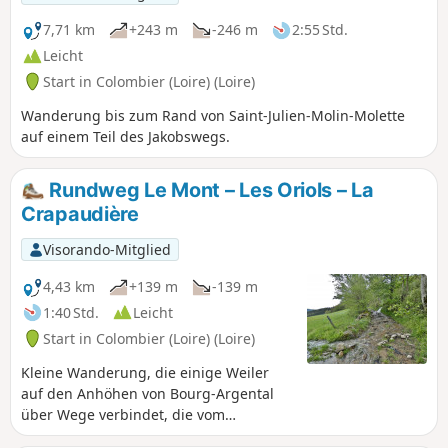
7,71 km
+243 m
-246 m
2:55 Std.
Leicht
Start in Colombier (Loire) (Loire)
Wanderung bis zum Rand von Saint-Julien-Molin-Molette
auf einem Teil des Jakobswegs.
Rundweg Le Mont – Les Oriols – La
Crapaudière
Visorando-Mitglied
4,43 km
+139 m
-139 m
1:40 Std.
Leicht
Start in Colombier (Loire) (Loire)
Kleine Wanderung, die einige Weiler
auf den Anhöhen von Bourg-Argental
über Wege verbindet, die vom
Regionalen Naturpark Pilat