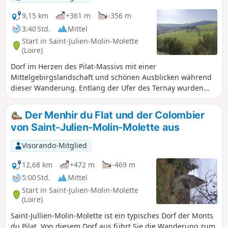
9,15 km
+361 m
-356 m
3:40 Std.
Mittel
Start in Saint-Julien-Molin-Molette
(Loire)
Dorf im Herzen des Pilat-Massivs mit einer
Mittelgebirgslandschaft und schönen Ausblicken während
dieser Wanderung. Entlang der Ufer des Ternay wurden
etwa fünfzehn Fabriken errichtet. Diese gesamte Industrie
stand in Verbindung mit den Seidenwebern aus Lyon. Ein
Der Menhir du Flat und der Colombier
Teil dieser Gebäude wurde von Künstlern übernommen, um
von Saint-Julien-Molin-Molette aus
dort Ateliers einzurichten. Informationen entnommen aus
Wikipedia. AN ALLE WANDERER (SES), DIE MEINE
Visorando-Mitglied
WANDERROUTEN BEWANDERN: Ihr könnt Fotos hochladen
und dabei den Standort auf der Route angeben.
12,68 km
+472 m
-469 m
5:00 Std.
Mittel
Start in Saint-Julien-Molin-Molette
(Loire)
Saint-Jullien-Molin-Molette ist ein typisches Dorf der Monts
du Pilat. Von diesem Dorf aus führt Sie die Wanderung zum