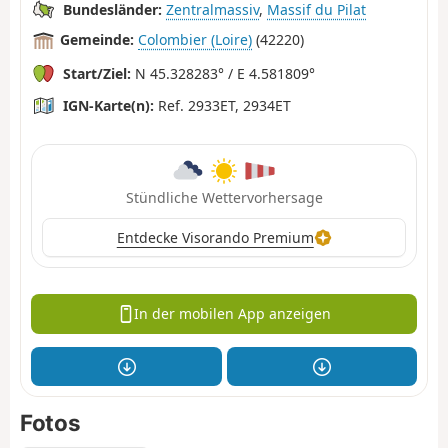
Bundesländer:
Zentralmassiv
,
Massif du Pilat
Gemeinde:
Colombier (Loire)
(42220)
Start/Ziel:
N 45.328283° / E 4.581809°
IGN-Karte(n):
Ref. 2933ET, 2934ET
Stündliche Wettervorhersage
Entdecke Visorando Premium
In der mobilen App anzeigen
Fotos