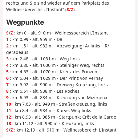
rechts und Sie sind wieder auf dem Parkplatz des
Wellnessbereichs „l'Instant” (
S/Z
).
Wegpunkte
S/Z
: km 0 - alt. 910 m - Wellnessbereich L'Instant
1
: km 0.99 - alt. 959 m - D8
2
: km 1.51 - alt. 982 m - Abzweigung: A/ links – R/
geradeaus
3
: km 2.48 - alt. 1 031 m - Weg links
4
: km 3.86 - alt. 1 000 m - Steiniger Weg, rechts
5
: km 4.63 - alt. 1 070 m - Kreuz des Prinzen
6
: km 5.04 - alt. 1 029 m - Der Prinz von Vernay
7
: km 5.92 - alt. 990 m - Dreiweg-Kreuzung, links
8
: km 6.51 - alt. 938 m - Les Roches
9
: km 6.93 - alt. 884 m - Kreuzung von Mizérieux
10
: km 7.63 - alt. 949 m - Straßenkreuzung, links
11
: km 8.4 - alt. 984 m - Kurve, Weg links
12
: km 8.93 - alt. 985 m - Startpunkt Crêt de la Garde
13
: km 11.12 - alt. 990 m - Kreuzung, links
S/Z
: km 12.19 - alt. 910 m - Wellnessbereich L'Instant