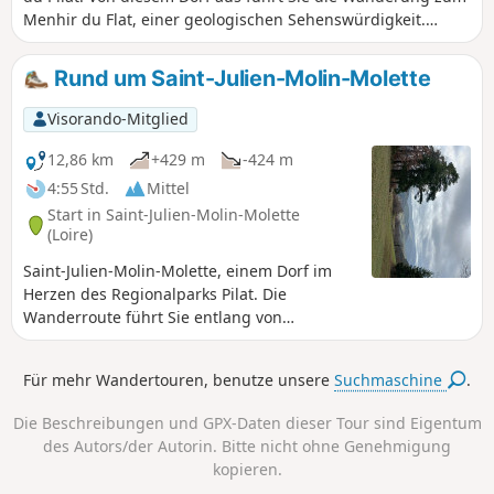
Menhir du Flat, einer geologischen Sehenswürdigkeit.
Nachdem Sie das Dorf Colombier durchquert haben,
wandern Sie durch den Wald, wo Sie von Zeit zu Zeit schöne
Rund um Saint-Julien-Molin-Molette
Ausblicke auf die Monts du Pilat und die Täler genießen
können.
Visorando-Mitglied
12,86 km
+429 m
-424 m
4:55 Std.
Mittel
Start in Saint-Julien-Molin-Molette
(Loire)
Saint-Julien-Molin-Molette, einem Dorf im
Herzen des Regionalparks Pilat. Die
Wanderroute führt Sie entlang von
Wasserläufen und bewaldeten Hügeln bis
zum Menhir du Flat und dann weiter zum
Für mehr Wandertouren, benutze unsere
Suchmaschine
.
Croix de Sainte-Blandine, das am Jakobsweg
liegt. An einigen Stellen entlang der Route
Die Beschreibungen und GPX-Daten dieser Tour sind Eigentum
bietet sich Ihnen bei gutem Wetter ein
des Autors/der Autorin. Bitte nicht ohne Genehmigung
schöner Blick bis zu den Alpen.
kopieren.