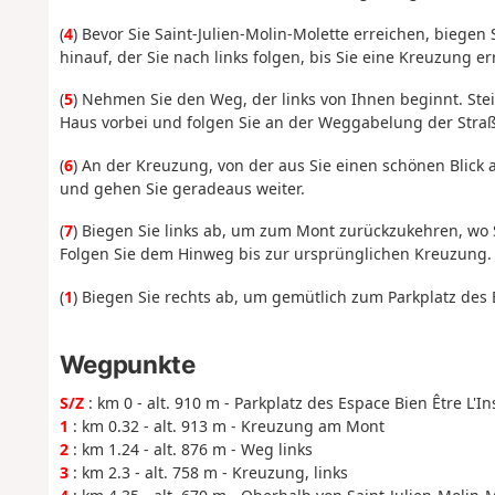
(
4
) Bevor Sie Saint-Julien-Molin-Molette erreichen, biegen
hinauf, der Sie nach links folgen, bis Sie eine Kreuzung er
(
5
) Nehmen Sie den Weg, der links von Ihnen beginnt. Stei
Haus vorbei und folgen Sie an der Weggabelung der Stra
(
6
) An der Kreuzung, von der aus Sie einen schönen Blick a
und gehen Sie geradeaus weiter.
(
7
) Biegen Sie links ab, um zum Mont zurückzukehren, wo 
Folgen Sie dem Hinweg bis zur ursprünglichen Kreuzung.
(
1
) Biegen Sie rechts ab, um gemütlich zum Parkplatz des 
Wegpunkte
S/Z
: km 0 - alt. 910 m - Parkplatz des Espace Bien Être L'In
1
: km 0.32 - alt. 913 m - Kreuzung am Mont
2
: km 1.24 - alt. 876 m - Weg links
3
: km 2.3 - alt. 758 m - Kreuzung, links