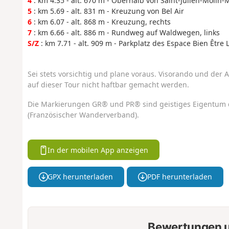
4
: km 4.35 - alt. 670 m - Oberhalb von Saint-Julien-Molin-
5
: km 5.69 - alt. 831 m - Kreuzung von Bel Air
6
: km 6.07 - alt. 868 m - Kreuzung, rechts
7
: km 6.66 - alt. 886 m - Rundweg auf Waldwegen, links
S/Z
: km 7.71 - alt. 909 m - Parkplatz des Espace Bien Être L
Sei stets vorsichtig und plane voraus. Visorando und der A
auf dieser Tour nicht haftbar gemacht werden.
Die Markierungen GR® und PR® sind geistiges Eigentum 
(Französischer Wanderverband).
In der mobilen App anzeigen
GPX herunterladen
PDF herunterladen
Bewertungen u