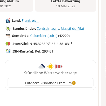
tungsdatum
Letzte Bewertung
Jan 2021
10 Mai 2022
Land:
Frankreich
Bundesländer:
Zentralmassiv
,
Massif du Pilat
Gemeinde:
Colombier (Loire)
(42220)
Start/Ziel:
N 45.328329° / E 4.581831°
IGN-Karte(n):
Ref. 2934ET
Stündliche Wettervorhersage
Entdecke Visorando Premium