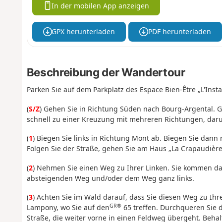
In der mobilen App anzeigen
GPX herunterladen
PDF herunterladen
Beschreibung der Wandertour
Parken Sie auf dem Parkplatz des Espace Bien-Être „L'Insta
(
S/Z
) Gehen Sie in Richtung Süden nach Bourg-Argental. 
schnell zu einer Kreuzung mit mehreren Richtungen, daru
(
1
) Biegen Sie links in Richtung Mont ab. Biegen Sie da
Folgen Sie der Straße, gehen Sie am Haus „La Crapaudière”
(
2
) Nehmen Sie einen Weg zu Ihrer Linken. Sie kommen da
absteigenden Weg und/oder dem Weg ganz links.
(
3
) Achten Sie im Wald darauf, dass Sie diesen Weg zu Ihr
GR®
Lampony, wo Sie auf den
65 treffen. Durchqueren Sie 
Straße, die weiter vorne in einen Feldweg übergeht. Behalt