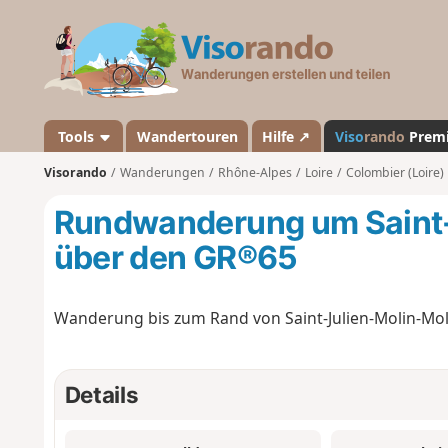
V
i
s
o
r
a
Tools
Wandertouren
Hilfe ↗
Viso
rando
Prem
n
Visorando
Wanderungen
Rhône-Alpes
Loire
Colombier (Loire)
d
o
Rundwanderung um Saint-
über den GR®65
Wanderung bis zum Rand von Saint-Julien-Molin-Mole
Details