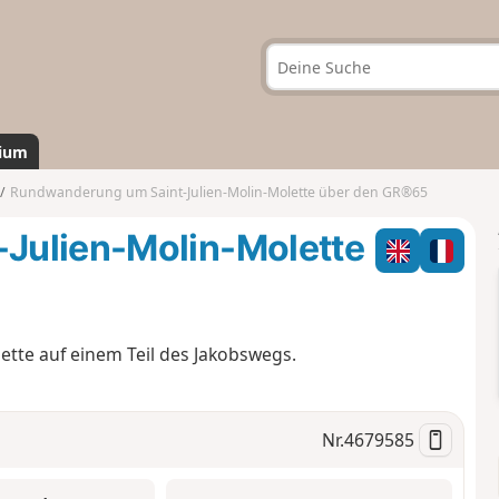
ium
Rundwanderung um Saint-Julien-Molin-Molette über den GR®65
Julien-Molin-Molette
tte auf einem Teil des Jakobswegs.
Nr.
4679585