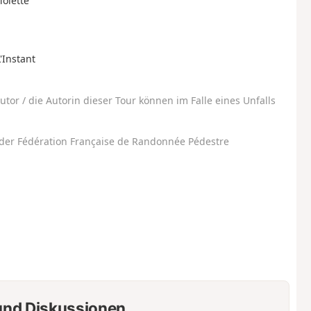
Molette
'Instant
utor / die Autorin dieser Tour können im Falle eines Unfalls
der Fédération Française de Randonnée Pédestre
nd Diskussionen