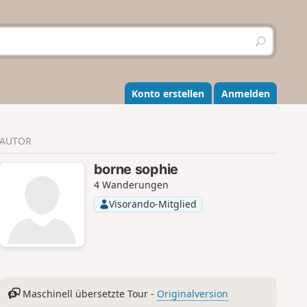
S
u
c
h
e
Konto erstellen
Anmelden
n
AUTOR
borne sophie
4 Wanderungen
Visorando-Mitglied
Maschinell übersetzte Tour -
Originalversion