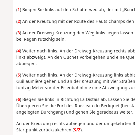
(
1
) Biegen Sie links auf den Schotterweg ab, der mit „Boucle
(
2
) An der Kreuzung mit der Route des Hauts Champs d
(
3
) An der Dreiweg-Kreuzung den Weg links liegen lassen
bei Regen rutschig sein.
(
4
) Weiter nach links. An der Dreiweg-Kreuzung rechts 
links abzweigt. An den Ouches vorbeigehen und eine Quers
abbiegen.
(
5
) Weiter nach links. An der Dreiweg-Kreuzung links abb
Guillaumière gehen und an der Kreuzung mit vier Straße
fünfzig Meter vor der Eisenbahnlinie eine Abzweigung zu
(
6
) Biegen Sie links in Richtung La Distais ab. Lassen Sie 
Überqueren Sie die Furt des Ruisseau du Berliquet (bei s
angelegten Durchgang) und gehen Sie geradeaus weiter.
An der Kreuzung rechts abbiegen und der umgekehrten R
Startpunkt zurückzukehren (
S/Z
).