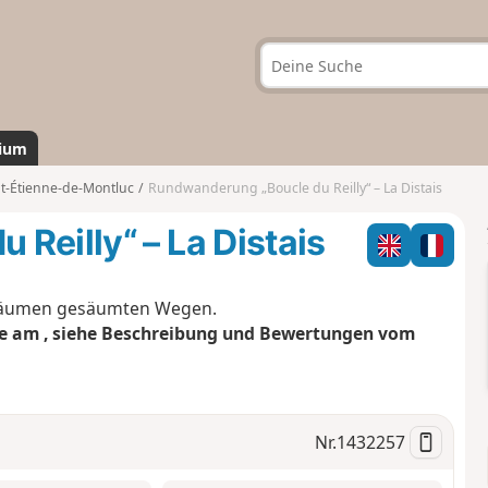
ium
nt-Étienne-de-Montluc
Rundwanderung „Boucle du Reilly“ – La Distais
Reilly“ – La Distais
 Bäumen gesäumten Wegen.
e am , siehe Beschreibung und Bewertungen vom
Nr.
1432257