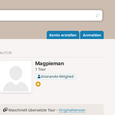
S
u
c
h
e
Konto erstellen
Anmelden
n
AUTOR
Magpieman
1 Tour
Visorando-Mitglied
Maschinell übersetzte Tour -
Originalversion