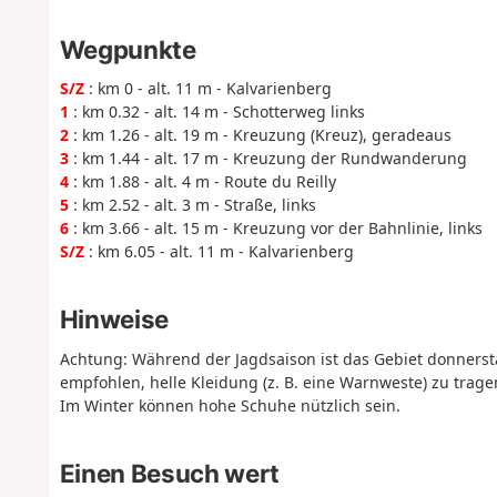
Wegpunkte
S/Z
: km 0 - alt. 11 m - Kalvarienberg
1
: km 0.32 - alt. 14 m - Schotterweg links
2
: km 1.26 - alt. 19 m - Kreuzung (Kreuz), geradeaus
3
: km 1.44 - alt. 17 m - Kreuzung der Rundwanderung
4
: km 1.88 - alt. 4 m - Route du Reilly
5
: km 2.52 - alt. 3 m - Straße, links
6
: km 3.66 - alt. 15 m - Kreuzung vor der Bahnlinie, links
S/Z
: km 6.05 - alt. 11 m - Kalvarienberg
Hinweise
Achtung: Während der Jagdsaison ist das Gebiet donnersta
empfohlen, helle Kleidung (z. B. eine Warnweste) zu trage
Im Winter können hohe Schuhe nützlich sein.
Einen Besuch wert