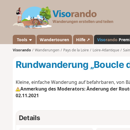
V
i
s
o
r
a
Tools
Wandertouren
Hilfe ↗
Viso
rando
Prem
n
Visorando
Wanderungen
Pays de la Loire
Loire-Atlantique
Sai
d
o
Rundwanderung „Boucle du 
Kleine, einfache Wanderung auf befahrbaren, von
Anmerkung des Moderators: Änderung der Rout
02.11.2021
Details