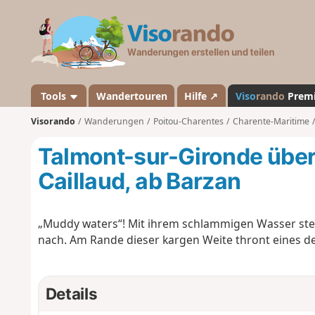
V
i
s
o
r
a
Tools
Wandertouren
Hilfe ↗
Viso
rando
Prem
n
Visorando
Wanderungen
Poitou-Charentes
Charente-Maritime
d
o
Talmont-sur-Gironde über
Caillaud, ab Barzan
„Muddy waters“! Mit ihrem schlammigen Wasser ste
nach. Am Rande dieser kargen Weite thront eines de
Details