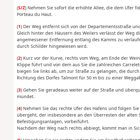
(
S/Z
) Nehmen Sie sofort die erhöhte Allee, die dem Ufer f
Porteau du Haut.
(
1
) Der Weg entfernt sich von der Departementsstraße und
Gleich hinter den Häusern des Weilers verlässt der Weg 
angemessener Entfernung entlang des Kamms zu verlaufen
durch Schilder hingewiesen wird.
(
2
) Kurz vor der Kurve, rechts vom Weg, am Ende der Wei
Klippe führt und von dem aus Sie die zahlreichen Carrel
biegen Sie links ab, um zur Straße zu gelangen, die durch
Richtung des Dorfes Talmont für 50 m bis zu einer Wegga
(
3
) Gehen Sie geradeaus weiter auf der Straße und überqu
mündet.
(
4
) Nehmen Sie das rechte Ufer des Hafens und folgen Sie
übergeht, der insbesondere an den Überresten der alten
Befestigungsanlagen, vorbeiführt.
Nachdem der Weg nach rechts abbiegt, kommt man in Sich