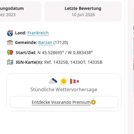
tungsdatum
Letzte Bewertung
Dez 2023
10 Jun 2026
Land:
Frankreich
Gemeinde:
Barzan
(17120)
Start/Ziel:
N 45.528695° / W 0.883438°
IGN-Karte(n):
Ref. 1432SB, 1433OT, 1433SB
Stündliche Wettervorhersage
Entdecke Visorando Premium