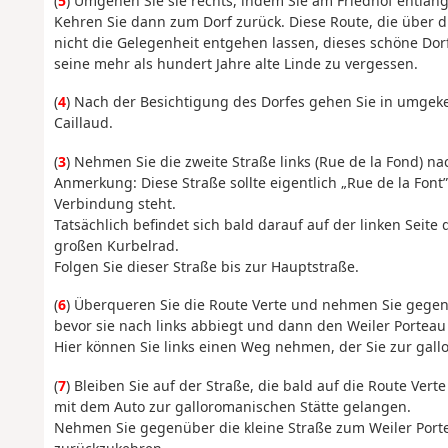
(
5
) Umgehen Sie sie rechts, indem Sie am Friedhof entlan
Kehren Sie dann zum Dorf zurück. Diese Route, die über die
nicht die Gelegenheit entgehen lassen, dieses schöne Dor
seine mehr als hundert Jahre alte Linde zu vergessen.
(
4
) Nach der Besichtigung des Dorfes gehen Sie in umgeke
Caillaud.
(
3
) Nehmen Sie die zweite Straße links (Rue de la Fond) na
Anmerkung: Diese Straße sollte eigentlich „Rue de la Fon
Verbindung steht.
Tatsächlich befindet sich bald darauf auf der linken Seit
großen Kurbelrad.
Folgen Sie dieser Straße bis zur Hauptstraße.
(
6
) Überqueren Sie die Route Verte und nehmen Sie gegenü
bevor sie nach links abbiegt und dann den Weiler Porteau
Hier können Sie links einen Weg nehmen, der Sie zur gallo
(
7
) Bleiben Sie auf der Straße, die bald auf die Route Vert
mit dem Auto zur galloromanischen Stätte gelangen.
Nehmen Sie gegenüber die kleine Straße zum Weiler Port