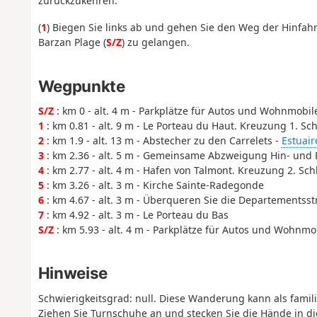
zurückzukehren.
(
1
) Biegen Sie links ab und gehen Sie den Weg der Hinfah
Barzan Plage (
S/Z
) zu gelangen.
Wegpunkte
S/Z
: km 0 - alt. 4 m - Parkplätze für Autos und Wohnmobil
1
: km 0.81 - alt. 9 m - Le Porteau du Haut. Kreuzung 1. Sch
2
: km 1.9 - alt. 13 m - Abstecher zu den Carrelets -
Estuair
3
: km 2.36 - alt. 5 m - Gemeinsame Abzweigung Hin- und
4
: km 2.77 - alt. 4 m - Hafen von Talmont. Kreuzung 2. Schl
5
: km 3.26 - alt. 3 m - Kirche Sainte-Radegonde
6
: km 4.67 - alt. 3 m - Überqueren Sie die Departementsst
7
: km 4.92 - alt. 3 m - Le Porteau du Bas
S/Z
: km 5.93 - alt. 4 m - Parkplätze für Autos und Wohnmo
Hinweise
Schwierigkeitsgrad: null. Diese Wanderung kann als famil
Ziehen Sie Turnschuhe an und stecken Sie die Hände in di