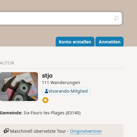
S
u
c
h
e
Konto erstellen
Anmelden
n
AUTOR
stjo
111 Wanderungen
Visorando-Mitglied
Gemeinde:
Six-Fours-les-Plages (83140)
Maschinell übersetzte Tour -
Originalversion