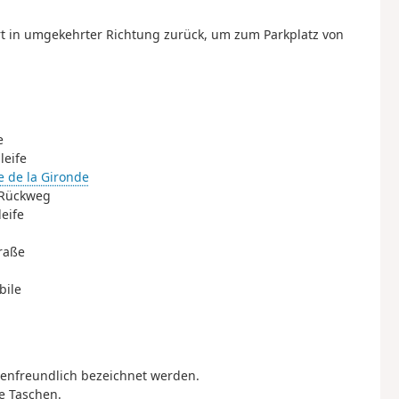
rt in umgekehrter Richtung zurück, um zum Parkplatz von
e
leife
e de la Gironde
 Rückweg
eife
raße
bile
ienfreundlich bezeichnet werden.
e Taschen.