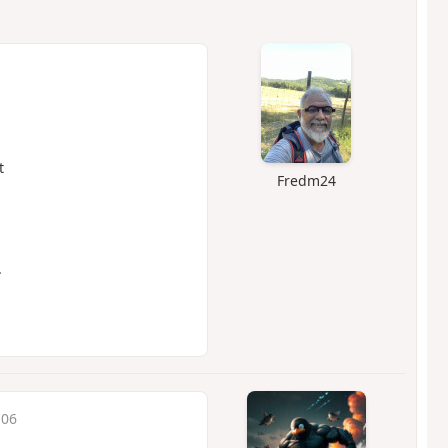
t
Fredm24
.
:06