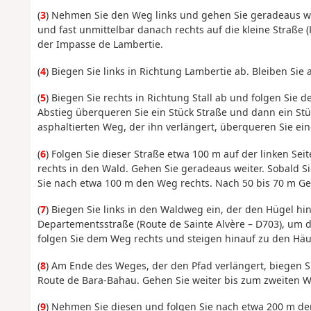
(
3
) Nehmen Sie den Weg links und gehen Sie geradeaus wei
und fast unmittelbar danach rechts auf die kleine Straße
der Impasse de Lambertie.
(
4
) Biegen Sie links in Richtung Lambertie ab. Bleiben Sie 
(
5
) Biegen Sie rechts in Richtung Stall ab und folgen Sie 
Abstieg überqueren Sie ein Stück Straße und dann ein St
asphaltierten Weg, der ihn verlängert, überqueren Sie ei
(
6
) Folgen Sie dieser Straße etwa 100 m auf der linken Seite
rechts in den Wald. Gehen Sie geradeaus weiter. Sobald S
Sie nach etwa 100 m den Weg rechts. Nach 50 bis 70 m Ge
(
7
) Biegen Sie links in den Waldweg ein, der den Hügel hi
Departementsstraße (Route de Sainte Alvère – D703), u
folgen Sie dem Weg rechts und steigen hinauf zu den Hä
(
8
) Am Ende des Weges, der den Pfad verlängert, biegen Si
Route de Bara-Bahau. Gehen Sie weiter bis zum zweiten W
(
9
) Nehmen Sie diesen und folgen Sie nach etwa 200 m de