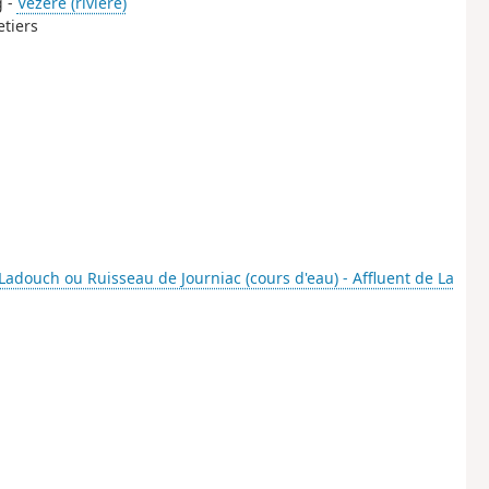
g -
Vézère (rivière)
etiers
Ladouch ou Ruisseau de Journiac (cours d'eau) - Affluent de La