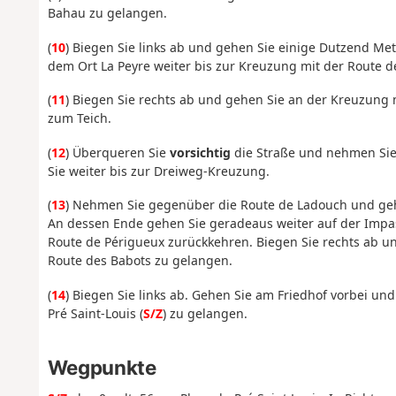
Bahau zu gelangen.
(
10
) Biegen Sie links ab und gehen Sie einige Dutzend Me
dem Ort La Peyre weiter bis zur Kreuzung mit der Route d
(
11
) Biegen Sie rechts ab und gehen Sie an der Kreuzung
zum Teich.
(
12
) Überqueren Sie
vorsichtig
die Straße und nehmen Sie
Sie weiter bis zur Dreiweg-Kreuzung.
(
13
) Nehmen Sie gegenüber die Route de Ladouch und ge
An dessen Ende gehen Sie geradeaus weiter auf der Impasse
Route de Périgueux zurückkehren. Biegen Sie rechts ab un
Route des Babots zu gelangen.
(
14
) Biegen Sie links ab. Gehen Sie am Friedhof vorbei un
Pré Saint-Louis (
S/Z
) zu gelangen.
Wegpunkte