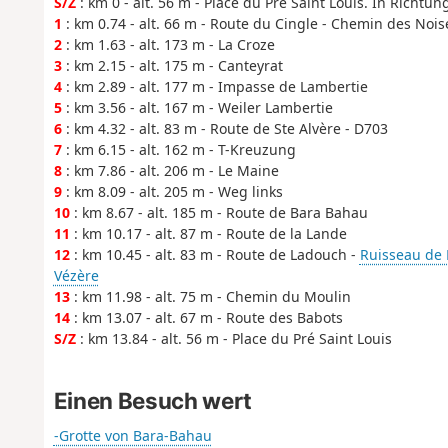
S/Z
: km 0 - alt. 56 m - Place du Pré Saint Louis. In Richtun
1
: km 0.74 - alt. 66 m - Route du Cingle - Chemin des Nois
2
: km 1.63 - alt. 173 m - La Croze
3
: km 2.15 - alt. 175 m - Canteyrat
4
: km 2.89 - alt. 177 m - Impasse de Lambertie
5
: km 3.56 - alt. 167 m - Weiler Lambertie
6
: km 4.32 - alt. 83 m - Route de Ste Alvère - D703
7
: km 6.15 - alt. 162 m - T-Kreuzung
8
: km 7.86 - alt. 206 m - Le Maine
9
: km 8.09 - alt. 205 m - Weg links
10
: km 8.67 - alt. 185 m - Route de Bara Bahau
11
: km 10.17 - alt. 87 m - Route de la Lande
12
: km 10.45 - alt. 83 m - Route de Ladouch -
Ruisseau de 
Vézère
13
: km 11.98 - alt. 75 m - Chemin du Moulin
14
: km 13.07 - alt. 67 m - Route des Babots
S/Z
: km 13.84 - alt. 56 m - Place du Pré Saint Louis
Einen Besuch wert
-Grotte von Bara-Bahau