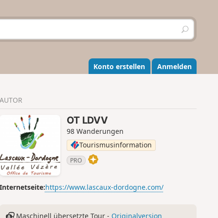
S
u
c
h
e
Konto erstellen
Anmelden
n
AUTOR
OT LDVV
98 Wanderungen
Tourismusinformation
PRO
Internetseite:
https://www.lascaux-dordogne.com/
Maschinell übersetzte Tour -
Originalversion