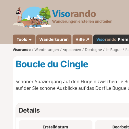
V
i
s
o
r
a
Tools
Wandertouren
Hilfe ↗
Viso
rando
Prem
n
Visorando
Wanderungen
Aquitanien
Dordogne
Le Bugue
Bo
d
o
Boucle du Cingle
Schöner Spaziergang auf den Hügeln zwischen Le 
auf der Sie schöne Ausblicke auf das Dorf Le Bugu
Details
Erstelldatum
Bearbei