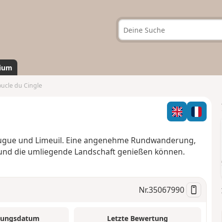
ium
ucle du Cingle
Bugue und Limeuil. Eine angenehme Rundwanderung,
e und die umliegende Landschaft genießen können.
Nr.
35067990
tungsdatum
Letzte Bewertung