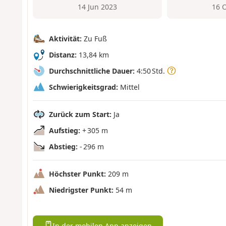
14 Jun 2023
16 
Aktivität:
Zu Fuß
Distanz:
13,84 km
Durchschnittliche Dauer:
4:50 Std.
Schwierigkeitsgrad:
Mittel
Zurück zum Start:
Ja
Aufstieg:
+ 305 m
Abstieg:
- 296 m
Höchster Punkt:
209 m
Niedrigster Punkt:
54 m
In der mobilen App anzeigen