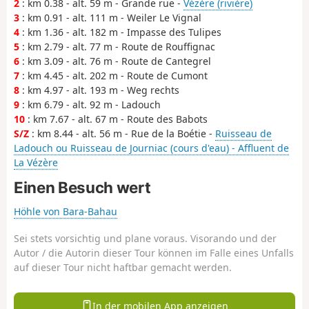
2
: km 0.38 - alt. 59 m - Grande rue -
Vézère (rivière)
3
: km 0.91 - alt. 111 m - Weiler Le Vignal
4
: km 1.36 - alt. 182 m - Impasse des Tulipes
5
: km 2.79 - alt. 77 m - Route de Rouffignac
6
: km 3.09 - alt. 76 m - Route de Cantegrel
7
: km 4.45 - alt. 202 m - Route de Cumont
8
: km 4.97 - alt. 193 m - Weg rechts
9
: km 6.79 - alt. 92 m - Ladouch
10
: km 7.67 - alt. 67 m - Route des Babots
S/Z
: km 8.44 - alt. 56 m - Rue de la Boétie -
Ruisseau de
Ladouch ou Ruisseau de Journiac (cours d'eau) - Affluent de
La Vézère
Einen Besuch wert
Höhle von Bara-Bahau
Sei stets vorsichtig und plane voraus. Visorando und der
Autor / die Autorin dieser Tour können im Falle eines Unfalls
auf dieser Tour nicht haftbar gemacht werden.
In der mobilen App anzeigen