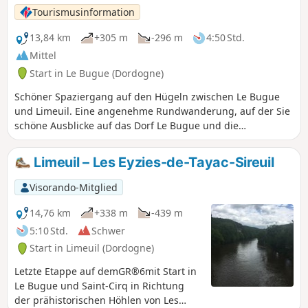
Tourismusinformation
13,84 km
+305 m
-296 m
4:50 Std.
Mittel
Start in Le Bugue (Dordogne)
Schöner Spaziergang auf den Hügeln zwischen Le Bugue
und Limeuil. Eine angenehme Rundwanderung, auf der Sie
schöne Ausblicke auf das Dorf Le Bugue und die
umliegende Landschaft genießen können.
Limeuil – Les Eyzies-de-Tayac-Sireuil
Visorando-Mitglied
14,76 km
+338 m
-439 m
5:10 Std.
Schwer
Start in Limeuil (Dordogne)
Letzte Etappe auf demGR®6mit Start in
Le Bugue und Saint-Cirq in Richtung
der prähistorischen Höhlen von Les