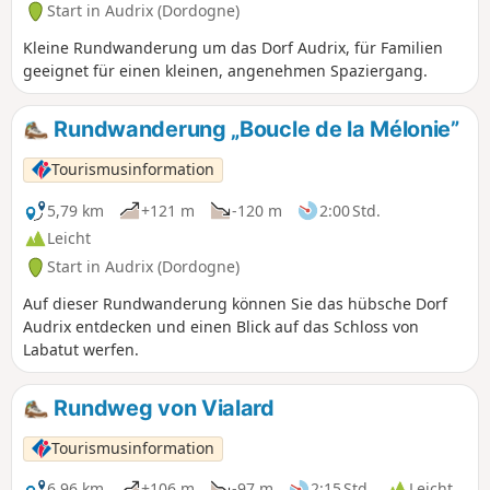
Start in Audrix (Dordogne)
Kleine Rundwanderung um das Dorf Audrix, für Familien
geeignet für einen kleinen, angenehmen Spaziergang.
Rundwanderung „Boucle de la Mélonie”
Tourismusinformation
5,79 km
+121 m
-120 m
2:00 Std.
Leicht
Start in Audrix (Dordogne)
Auf dieser Rundwanderung können Sie das hübsche Dorf
Audrix entdecken und einen Blick auf das Schloss von
Labatut werfen.
Rundweg von Vialard
Tourismusinformation
6,96 km
+106 m
-97 m
2:15 Std.
Leicht