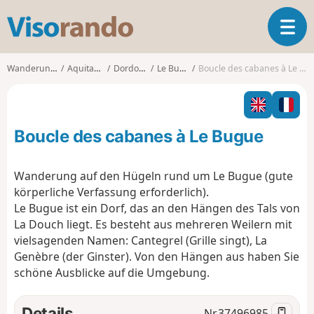
V
T
i
o
s
g
o
Wanderungen
Aquitanien
Dordogne
Le Bugue
Boucle des cabanes à Le Bugue
g
r
l
a
e
n
n
d
Boucle des cabanes à Le Bugue
a
o
v
i
Wanderung auf den Hügeln rund um Le Bugue (gute
g
körperliche Verfassung erforderlich).
a
Le Bugue ist ein Dorf, das an den Hängen des Tals von
t
La Douch liegt. Es besteht aus mehreren Weilern mit
i
o
vielsagenden Namen: Cantegrel (Grille singt), La
n
Genèbre (der Ginster). Von den Hängen aus haben Sie
schöne Ausblicke auf die Umgebung.
Details
Nr.
37496985