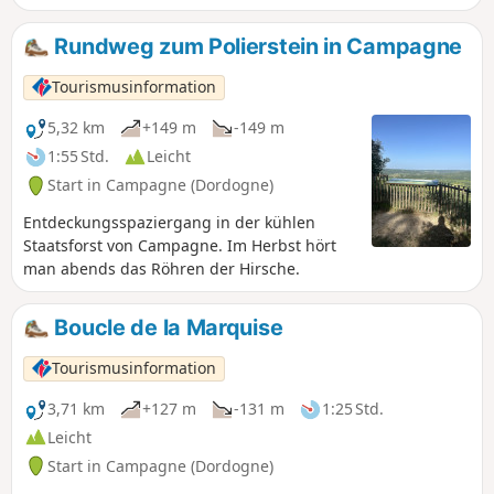
Eyzies, auf der Entdeckung herrlicher
Aussichtspunkte und grüner Wälder.
Rundweg zum Polierstein in Campagne
Tourismusinformation
5,32 km
+149 m
-149 m
1:55 Std.
Leicht
Start in Campagne (Dordogne)
Entdeckungsspaziergang in der kühlen
Staatsforst von Campagne. Im Herbst hört
man abends das Röhren der Hirsche.
Boucle de la Marquise
Tourismusinformation
3,71 km
+127 m
-131 m
1:25 Std.
Leicht
Start in Campagne (Dordogne)