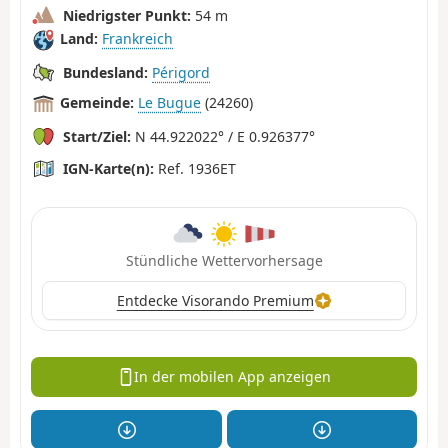
Niedrigster Punkt:
54 m
Land:
Frankreich
Bundesland:
Périgord
Gemeinde:
Le Bugue
(24260)
Start/Ziel:
N 44.922022° / E 0.926377°
IGN-Karte(n):
Ref. 1936ET
Stündliche Wettervorhersage
Entdecke Visorando Premium
In der mobilen App anzeigen