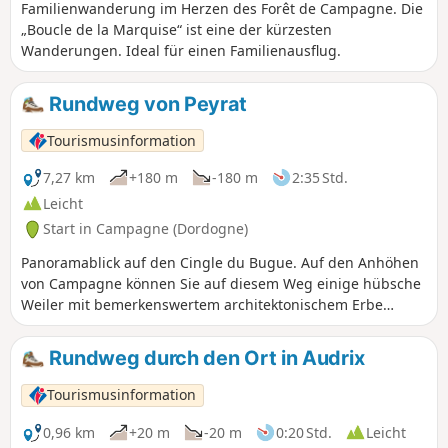
Familienwanderung im Herzen des Forêt de Campagne. Die
„Boucle de la Marquise“ ist eine der kürzesten
Wanderungen. Ideal für einen Familienausflug.
Rundweg von Peyrat
Tourismusinformation
7,27 km
+180 m
-180 m
2:35 Std.
Leicht
Start in Campagne (Dordogne)
Panoramablick auf den Cingle du Bugue. Auf den Anhöhen
von Campagne können Sie auf diesem Weg einige hübsche
Weiler mit bemerkenswertem architektonischem Erbe
entdecken, in denen sich zahlreiche Wasserstellen
verbergen: Brunnen, Quellen, Waschhäuser. Zwischen
Rundweg durch den Ort in Audrix
Hohlwegen und bewaldeten Abschnitten, einer freien
Hochebene mit Blick auf das Vézère-Tal und kleinen
Tourismusinformation
Landstraßen bietet die Peyrat-Rundwanderung zudem
einen der seltenen Ausblicke auf den Cingle du Bugue.
0,96 km
+20 m
-20 m
0:20 Std.
Leicht