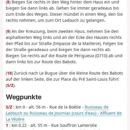
(
8
) Biegen Sie rechts in den Weg hinter dem Haus ein und
biegen Sie dann links ab. Gehen Sie immer geradeaus bis
zum Ende des Weges. Dieser mündet in einen Weg, den Sie
rechts nehmen, um zum Ort Ladouch zu gelangen.
(
9
) An der Kreuzung, beim zweiten Haus, nehmen Sie den
asphaltierten Weg links und an der Ecke des Hauses rechts
den Pfad bis zur Straße (Impasse de la Maillerie). Folgen Sie
der Straße geradeaus und biegen Sie dann rechts ab.
Biegen Sie rechts auf die Route de Périgueux (D710) ab und
dann links bis zur Route des Babots.
(
10
) Zurück nach Le Bugue über die kleine Route des Babots
auf der linken Seite, die zur Place du Pré Saint-Louis führt
(
S/Z
).
Wegpunkte
S/Z
: km 0 - alt. 56 m - Rue de la Boétie -
Ruisseau de
Ladouch ou Ruisseau de Journiac (cours d'eau) - Affluent de
La Vézère
1
: km 0.22 - alt. 55 m - Rue Souffron Lamerolie