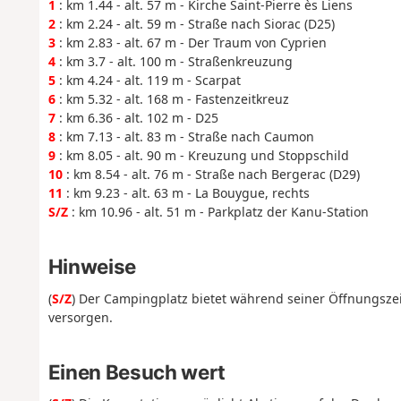
1
: km 1.44 - alt. 57 m - Kirche Saint-Pierre ès Liens
2
: km 2.24 - alt. 59 m - Straße nach Siorac (D25)
3
: km 2.83 - alt. 67 m - Der Traum von Cyprien
4
: km 3.7 - alt. 100 m - Straßenkreuzung
5
: km 4.24 - alt. 119 m - Scarpat
6
: km 5.32 - alt. 168 m - Fastenzeitkreuz
7
: km 6.36 - alt. 102 m - D25
8
: km 7.13 - alt. 83 m - Straße nach Caumon
9
: km 8.05 - alt. 90 m - Kreuzung und Stoppschild
10
: km 8.54 - alt. 76 m - Straße nach Bergerac (D29)
11
: km 9.23 - alt. 63 m - La Bouygue, rechts
S/Z
: km 10.96 - alt. 51 m - Parkplatz der Kanu-Station
Hinweise
(
S/Z
) Der Campingplatz bietet während seiner Öffnungszei
versorgen.
Einen Besuch wert