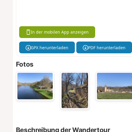
In der mobilen App anzeigen
GPX herunterladen
PDF herunterladen
Fotos
Beschreibung der Wandertour