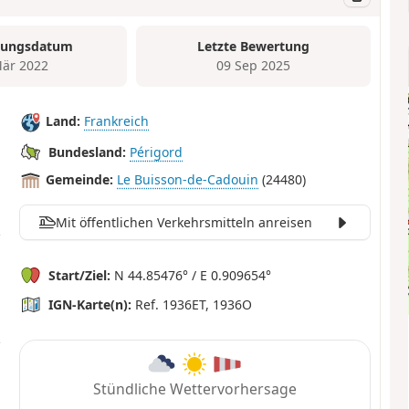
tungsdatum
Letzte Bewertung
är 2022
09 Sep 2025
Land:
Frankreich
Bundesland:
Périgord
Gemeinde:
Le Buisson-de-Cadouin
(24480)
Mit öffentlichen Verkehrsmitteln anreisen
Start/Ziel:
N 44.85476° / E 0.909654°
IGN-Karte(n):
Ref. 1936ET, 1936O
Stündliche Wettervorhersage