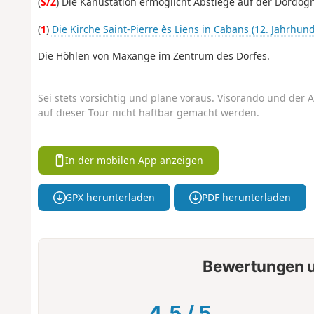
(
S/Z
) Die Kanustation ermöglicht Abstiege auf der Dordog
(
1
)
Die Kirche Saint-Pierre ès Liens in Cabans (12. Jahrhund
Die Höhlen von Maxange im Zentrum des Dorfes.
Sei stets vorsichtig und plane voraus. Visorando und der A
auf dieser Tour nicht haftbar gemacht werden.
In der mobilen App anzeigen
GPX herunterladen
PDF herunterladen
Bewertungen u
4.5
/
5