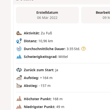
Erstelldatum
Bearbei
06 Mär 2022
09 M
Aktivität:
Zu Fuß
Distanz:
10,96 km
Durchschnittliche Dauer:
3:35 Std.
Schwierigkeitsgrad:
Mittel
Zurück zum Start:
Ja
Aufstieg:
+ 164 m
Abstieg:
- 157 m
Höchster Punkt:
168 m
Niedrigster Punkt:
49 m