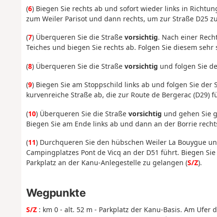
(
6
) Biegen Sie rechts ab und sofort wieder links in Richtu
zum Weiler Parisot und dann rechts, um zur Straße D25 z
(
7
) Überqueren Sie die Straße
vorsichtig
. Nach einer Rech
Teiches und biegen Sie rechts ab. Folgen Sie diesem sehr
(
8
) Überqueren Sie die Straße
vorsichtig
und folgen Sie d
(
9
) Biegen Sie am Stoppschild links ab und folgen Sie der 
kurvenreiche Straße ab, die zur Route de Bergerac (D29) fü
(
10
) Überqueren Sie die Straße
vorsichtig
und gehen Sie ge
Biegen Sie am Ende links ab und dann an der Borrie recht
(
11
) Durchqueren Sie den hübschen Weiler La Bouygue un
Campingplatzes Pont de Vicq an der D51 führt. Biegen Sie 
Parkplatz an der Kanu-Anlegestelle zu gelangen (
S/Z
).
Wegpunkte
S/Z
: km 0 - alt. 52 m - Parkplatz der Kanu-Basis. Am Ufer d