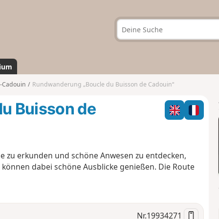
ium
e-Cadouin
Rundwanderung „Boucle du Buisson de Cadouin“
u Buisson de
de zu erkunden und schöne Anwesen zu entdecken,
e können dabei schöne Ausblicke genießen. Die Route
Nr.
19934271