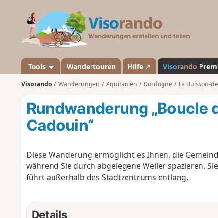
V
i
s
o
r
a
Tools
Wandertouren
Hilfe ↗
Viso
rando
Prem
n
Visorando
Wanderungen
Aquitanien
Dordogne
Le Buisson-d
d
o
Rundwanderung „Boucle d
Cadouin“
Diese Wanderung ermöglicht es Ihnen, die Gemein
während Sie durch abgelegene Weiler spazieren. Si
führt außerhalb des Stadtzentrums entlang.
Details