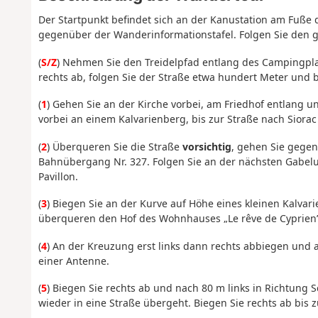
Der Startpunkt befindet sich an der Kanustation am Fuße d
gegenüber der Wanderinformationstafel. Folgen Sie den 
(
S/Z
) Nehmen Sie den Treidelpfad entlang des Campingplat
rechts ab, folgen Sie der Straße etwa hundert Meter und b
(
1
) Gehen Sie an der Kirche vorbei, am Friedhof entlang u
vorbei an einem Kalvarienberg, bis zur Straße nach Siorac 
(
2
) Überqueren Sie die Straße
vorsichtig
, gehen Sie gegen
Bahnübergang Nr. 327. Folgen Sie an der nächsten Gabelu
Pavillon.
(
3
) Biegen Sie an der Kurve auf Höhe eines kleinen Kalvari
überqueren den Hof des Wohnhauses „Le rêve de Cyprien”
(
4
) An der Kreuzung erst links dann rechts abbiegen und 
einer Antenne.
(
5
) Biegen Sie rechts ab und nach 80 m links in Richtung 
wieder in eine Straße übergeht. Biegen Sie rechts ab bis 