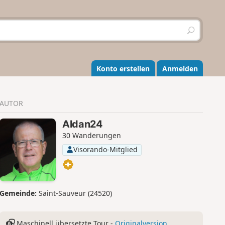
S
u
c
h
e
Konto erstellen
Anmelden
n
AUTOR
Aldan24
30 Wanderungen
Visorando-Mitglied
Gemeinde:
Saint-Sauveur (24520)
Maschinell übersetzte Tour -
Originalversion