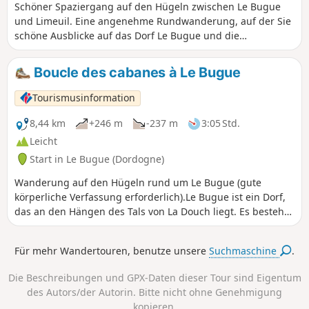
Schöner Spaziergang auf den Hügeln zwischen Le Bugue
und Limeuil. Eine angenehme Rundwanderung, auf der Sie
schöne Ausblicke auf das Dorf Le Bugue und die
umliegende Landschaft genießen können.
Boucle des cabanes à Le Bugue
Tourismusinformation
8,44 km
+246 m
-237 m
3:05 Std.
Leicht
Start in Le Bugue (Dordogne)
Wanderung auf den Hügeln rund um Le Bugue (gute
körperliche Verfassung erforderlich).Le Bugue ist ein Dorf,
das an den Hängen des Tals von La Douch liegt. Es besteht
aus mehreren Weilern mit vielsagenden Namen: Cantegrel
(Grille singt), La Genèbre (der Ginster). Von den Hängen aus
Für mehr Wandertouren, benutze unsere
Suchmaschine
.
haben Sie schöne Ausblicke auf die Umgebung.
Die Beschreibungen und GPX-Daten dieser Tour sind Eigentum
des Autors/der Autorin. Bitte nicht ohne Genehmigung
kopieren.