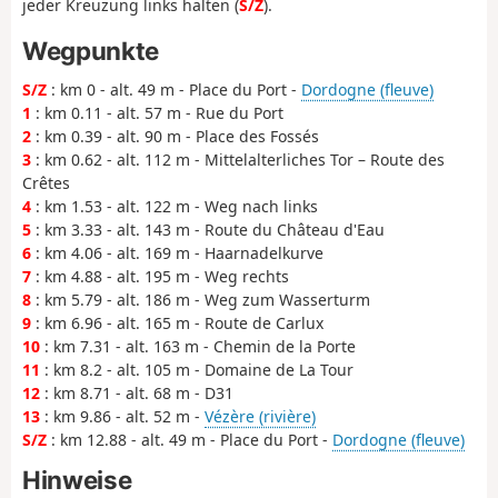
jeder Kreuzung links halten (
S/Z
).
Wegpunkte
S/Z
: km 0 - alt. 49 m - Place du Port -
Dordogne (fleuve)
1
: km 0.11 - alt. 57 m - Rue du Port
2
: km 0.39 - alt. 90 m - Place des Fossés
3
: km 0.62 - alt. 112 m - Mittelalterliches Tor – Route des
Crêtes
4
: km 1.53 - alt. 122 m - Weg nach links
5
: km 3.33 - alt. 143 m - Route du Château d'Eau
6
: km 4.06 - alt. 169 m - Haarnadelkurve
7
: km 4.88 - alt. 195 m - Weg rechts
8
: km 5.79 - alt. 186 m - Weg zum Wasserturm
9
: km 6.96 - alt. 165 m - Route de Carlux
10
: km 7.31 - alt. 163 m - Chemin de la Porte
11
: km 8.2 - alt. 105 m - Domaine de La Tour
12
: km 8.71 - alt. 68 m - D31
13
: km 9.86 - alt. 52 m -
Vézère (rivière)
S/Z
: km 12.88 - alt. 49 m - Place du Port -
Dordogne (fleuve)
Hinweise