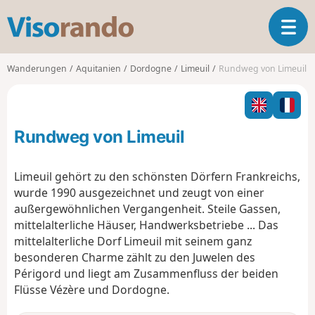
V
T
i
o
s
g
o
Wanderungen
Aquitanien
Dordogne
Limeuil
Rundweg von Limeuil
g
r
l
a
e
n
n
d
Rundweg von Limeuil
a
o
v
i
Limeuil gehört zu den schönsten Dörfern Frankreichs,
g
wurde 1990 ausgezeichnet und zeugt von einer
a
außergewöhnlichen Vergangenheit. Steile Gassen,
t
mittelalterliche Häuser, Handwerksbetriebe ... Das
i
o
mittelalterliche Dorf Limeuil mit seinem ganz
n
besonderen Charme zählt zu den Juwelen des
Périgord und liegt am Zusammenfluss der beiden
Flüsse Vézère und Dordogne.