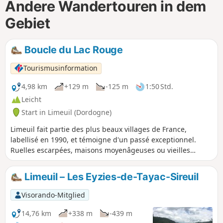
Andere Wandertouren in dem
Gebiet
Boucle du Lac Rouge
Tourismusinformation
4,98 km
+129 m
-125 m
1:50 Std.
Leicht
Start in Limeuil (Dordogne)
Limeuil fait partie des plus beaux villages de France,
labellisé en 1990, et témoigne d'un passé exceptionnel.
Ruelles escarpées, maisons moyenâgeuses ou vieilles
échoppes . Village médiéval de caractère, situé à la jonction
des rivières Vézère et Dordogne, Limeuil prend place parmi
Limeuil – Les Eyzies-de-Tayac-Sireuil
les joyaux du Périgord.
Visorando-Mitglied
14,76 km
+338 m
-439 m