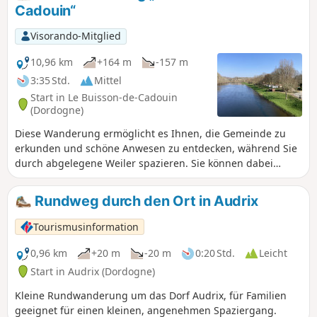
Cadouin“
Visorando-Mitglied
10,96 km
+164 m
-157 m
3:35 Std.
Mittel
Start in Le Buisson-de-Cadouin
(Dordogne)
Diese Wanderung ermöglicht es Ihnen, die Gemeinde zu
erkunden und schöne Anwesen zu entdecken, während Sie
durch abgelegene Weiler spazieren. Sie können dabei
schöne Ausblicke genießen. Die Route führt außerhalb des
Stadtzentrums entlang.
Rundweg durch den Ort in Audrix
Tourismusinformation
0,96 km
+20 m
-20 m
0:20 Std.
Leicht
Start in Audrix (Dordogne)
Kleine Rundwanderung um das Dorf Audrix, für Familien
geeignet für einen kleinen, angenehmen Spaziergang.