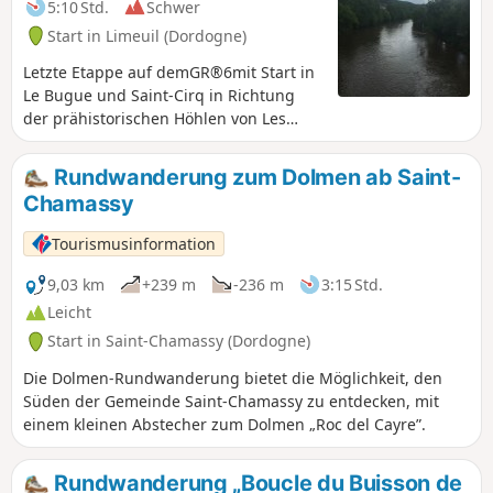
5:10 Std.
Schwer
Start in Limeuil (Dordogne)
Letzte Etappe auf demGR®6mit Start in
Le Bugue und Saint-Cirq in Richtung
der prähistorischen Höhlen von Les
Eyzies, auf der Entdeckung herrlicher
Aussichtspunkte und grüner Wälder.
Rundwanderung zum Dolmen ab Saint-
Chamassy
Tourismusinformation
9,03 km
+239 m
-236 m
3:15 Std.
Leicht
Start in Saint-Chamassy (Dordogne)
Die Dolmen-Rundwanderung bietet die Möglichkeit, den
Süden der Gemeinde Saint-Chamassy zu entdecken, mit
einem kleinen Abstecher zum Dolmen „Roc del Cayre”.
Rundwanderung „Boucle du Buisson de