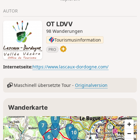
AUTOR
OT LDVV
98 Wanderungen
Tourismusinformation
PRO
Internetseite:
https://www.lascaux-dordogne.com/
Maschinell übersetzte Tour -
Originalversion
Wanderkarte
8
7
5
9
10
6