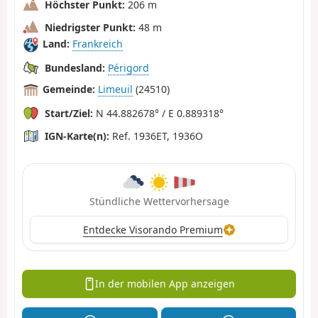
Höchster Punkt:
206 m
Niedrigster Punkt:
48 m
Land:
Frankreich
Bundesland:
Périgord
Gemeinde:
Limeuil
(24510)
Start/Ziel:
N 44.882678° / E 0.889318°
IGN-Karte(n):
Ref. 1936ET, 1936O
Stündliche Wettervorhersage
Entdecke Visorando Premium
In der mobilen App anzeigen