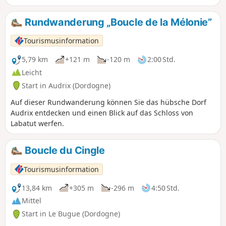
Rundwanderung „Boucle de la Mélonie”
Tourismusinformation
5,79 km
+121 m
-120 m
2:00 Std.
Leicht
Start in Audrix (Dordogne)
Auf dieser Rundwanderung können Sie das hübsche Dorf
Audrix entdecken und einen Blick auf das Schloss von
Labatut werfen.
Boucle du Cingle
Tourismusinformation
13,84 km
+305 m
-296 m
4:50 Std.
Mittel
Start in Le Bugue (Dordogne)