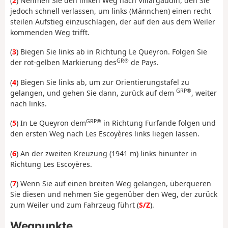
(
2
) Nehmen Sie den linken Weg nach Villargaudin, den Sie
jedoch schnell verlassen, um links (Männchen) einen recht
steilen Aufstieg einzuschlagen, der auf den aus dem Weiler
kommenden Weg trifft.
(
3
) Biegen Sie links ab in Richtung Le Queyron. Folgen Sie
GR®
der rot-gelben Markierung des
de Pays.
(
4
) Biegen Sie links ab, um zur Orientierungstafel zu
GRP®
gelangen, und gehen Sie dann, zurück auf dem
, weiter
nach links.
GRP®
(
5
) In Le Queyron dem
in Richtung Furfande folgen und
den ersten Weg nach Les Escoyères links liegen lassen.
(
6
) An der zweiten Kreuzung (1941 m) links hinunter in
Richtung Les Escoyères.
(
7
) Wenn Sie auf einen breiten Weg gelangen, überqueren
Sie diesen und nehmen Sie gegenüber den Weg, der zurück
zum Weiler und zum Fahrzeug führt (
S/Z
).
Wegpunkte