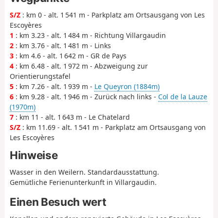
S/Z
: km 0 - alt. 1 541 m - Parkplatz am Ortsausgang von Les
Escoyères
1
: km 3.23 - alt. 1 484 m - Richtung Villargaudin
2
: km 3.76 - alt. 1 481 m - Links
3
: km 4.6 - alt. 1 642 m - GR de Pays
4
: km 6.48 - alt. 1 972 m - Abzweigung zur
Orientierungstafel
5
: km 7.26 - alt. 1 939 m -
Le Queyron (1884m)
6
: km 9.28 - alt. 1 946 m - Zurück nach links -
Col de la Lauze
(1970m)
7
: km 11 - alt. 1 643 m - Le Chatelard
S/Z
: km 11.69 - alt. 1 541 m - Parkplatz am Ortsausgang von
Les Escoyères
Hinweise
Wasser in den Weilern. Standardausstattung.
Gemütliche Ferienunterkunft in Villargaudin.
Einen Besuch wert