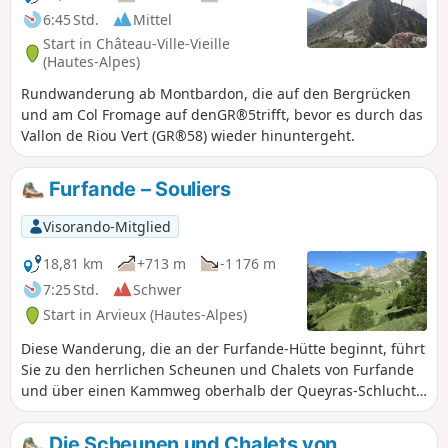
6:45 Std.
Mittel
Start in Château-Ville-Vieille
(Hautes-Alpes)
Rundwanderung ab Montbardon, die auf den Bergrücken
und am Col Fromage auf denGR®5trifft, bevor es durch das
Vallon de Riou Vert (GR®58) wieder hinuntergeht.
Furfande – Souliers
Visorando-Mitglied
18,81 km
+713 m
-1 176 m
7:25 Std.
Schwer
Start in Arvieux (Hautes-Alpes)
Diese Wanderung, die an der Furfande-Hütte beginnt, führt
Sie zu den herrlichen Scheunen und Chalets von Furfande
und über einen Kammweg oberhalb der Queyras-Schlucht,
durch die sich der Guil schlängelt, und schließlich über
einen Aufstieg vom Ort Les Moullins im Arvieux-Tal nach
Die Scheunen und Chalets von