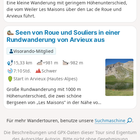
nach links in Richtung „Refuge de
Eine kleine Wanderung mit geringem Höhenunterschied,
Furfande” abbiegt. Dadurch halbieren
die vom Weiler Les Maisons über den Lac de Roue und
sich die Entfernung und die Zeit.
Arvieux führt.
Seen von Roue und Souliers in einer
Rundwanderung von Arvieux aus
Visorando-Mitglied
15,33 km
+981 m
-982 m
7:10 Std.
Schwer
Start in Arvieux (Hautes-Alpes)
Große Rundwanderung mit 1000 m
Höhenunterschied, die zwei schöne
Bergseen von „Les Maisons” in der Nähe von
Arvieux verbindet.
Für mehr Wandertouren, benutze unsere
Suchmaschine
.
Die Beschreibungen und GPX-Daten dieser Tour sind Eigentum
des Autors/der Autorin. Bitte nicht ohne Genehmigung