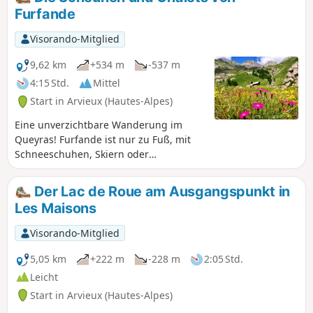
Souliers.
Furfande
Visorando-Mitglied
9,62 km
+534 m
-537 m
4:15 Std.
Mittel
Start in Arvieux (Hautes-Alpes)
Eine unverzichtbare Wanderung im
Queyras! Furfande ist nur zu Fuß, mit
Schneeschuhen, Skiern oder
Mountainbikes erreichbar, was es zu
einem von allem isolierten Dorf macht,
Der Lac de Roue am Ausgangspunkt in
wie ein kleines lokales „Mafate” (das
Les Maisons
jedoch nur im Sommer bewohnt ist und
ohne Hubschrauber). Start am Col de
Visorando-Mitglied
Furfande, dem höchsten Punkt der
Wanderung (2500 m), der von Mitte Juni
5,05 km
+222 m
-228 m
2:05 Std.
bis Mitte November mit dem Auto
Leicht
erreichbar ist. Eine kürzere Variante ist
Start in Arvieux (Hautes-Alpes)
möglich, indem man in Les Granges