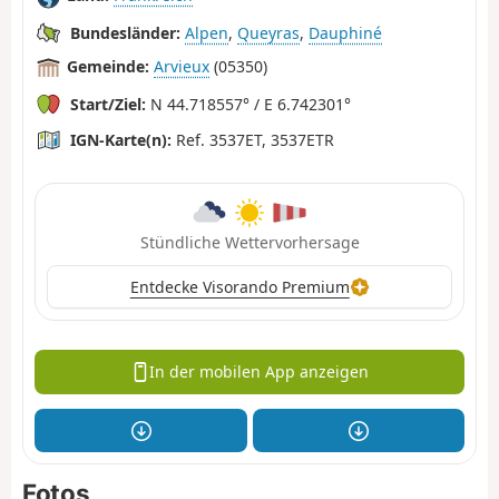
Bundesländer:
Alpen
,
Queyras
,
Dauphiné
Gemeinde:
Arvieux
(05350)
Start/Ziel:
N 44.718557° / E 6.742301°
IGN-Karte(n):
Ref. 3537ET, 3537ETR
Stündliche Wettervorhersage
Entdecke Visorando Premium
In der mobilen App anzeigen
Fotos