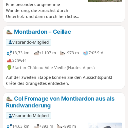
Eine besonders angenehme
Wanderung, die zunächst durch
Unterholz und dann durch herrliche
Almwiesen führt, durch das Almdorf
Granges de Furfande verläuft und an
Montbardon – Ceillac
der gleichnamigen Berghütte endet.
Visorando-Mitglied
13,73 km
+1 107 m
-973 m
7:05 Std.
Schwer
Start in Château-Ville-Vieille (Hautes-Alpes)
Auf der zweiten Etappe können Sie den Aussichtspunkt
Crête des Grangettes entdecken.
Col Fromage von Montbardon aus als
Rundwanderung
Visorando-Mitglied
14,63 km
+893 m
-890 m