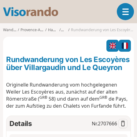
V
T
i
o
s
g
o
Wanderungen
Provence-Alpes-Côte d'Azur
Hautes-Alpes
Arvieux
Rundwanderung von Les Escoyères über Villargaudin und Le Queyron
g
r
l
a
e
n
n
d
Rundwanderung von Les Escoyères
a
o
v
über Villargaudin und Le Queyron
i
g
Originelle Rundwanderung vom hochgelegenen
a
Weiler Les Escoyères aus, zunächst auf der alten
t
GR®
GR®
i
Römerstraße (
58) und dann auf dem
de Pays,
o
der zum Aufstieg zu den Chalets von Furfande führt.
n
Details
Nr.
2707666