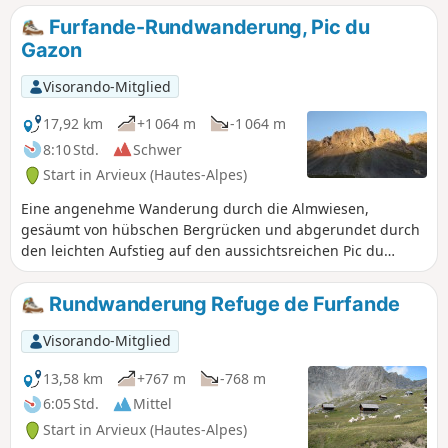
Furfande-Rundwanderung, Pic du
Gazon
Visorando-Mitglied
17,92 km
+1 064 m
-1 064 m
8:10 Std.
Schwer
Start in Arvieux (Hautes-Alpes)
Eine angenehme Wanderung durch die Almwiesen,
gesäumt von hübschen Bergrücken und abgerundet durch
den leichten Aufstieg auf den aussichtsreichen Pic du
Gazon.
Rundwanderung Refuge de Furfande
Visorando-Mitglied
13,58 km
+767 m
-768 m
6:05 Std.
Mittel
Start in Arvieux (Hautes-Alpes)