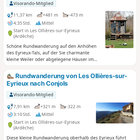
Visorando-Mitglied
11,37 km
+481 m
-473 m
4:35 Std.
Mittel
Start in Les Ollières-sur-Eyrieux
(Ardèche)
Schöne Rundwanderung auf den Anhöhen
des Eyrieux-Tals, auf der Sie charmante
kleine Weiler oder abgelegene Häuser im
typischen Stil der Ardèche entdecken
können.
Rundwanderung von Les Ollières-sur-
Eyrieux nach Conjols
Visorando-Mitglied
7,91 km
+321 m
-322 m
3:10 Std.
Mittel
Start in Les Ollières-sur-Eyrieux
(Ardèche)
Diese kleine Rundwanderung oberhalb des Eyrieux führt