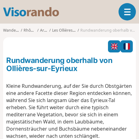
V
T
i
o
s
g
o
Wanderungen
Rhône-Alpes
Ardèche
Les Ollières-sur-Eyrieux
Rundwanderung oberhalb von Ollières-sur-Eyrieux
g
r
l
a
e
n
n
d
Rundwanderung oberhalb von
a
o
v
Ollières-sur-Eyrieux
i
g
Kleine Rundwanderung, auf der Sie durch Obstgärten
a
eine andere Facette dieser Region entdecken können,
t
i
während Sie sich langsam über das Eyrieux-Tal
o
erheben. Sie führt weiter durch eine typisch
n
mediterrane Vegetation, bevor sie sich in einem
majestätischen Wald, in dem Laubbäume,
Dornensträucher und Buchsbäume nebeneinander
wachsen, wieder nach unten schlängelt.