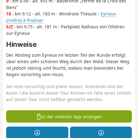
9
: km 6.99 - alt. 455 m - Bauernhof „Ferme de la Croix des
Bans”
10
: km 9.12 - alt. 183 m - Windrose Théoule -
Eyrieux
(rivière) à finaliser
S/Z
: km 9.75 - alt. 181 m - Parkplatz Rathaus von Ollières-
sur-Eyrieux
Hinweise
Der Abstieg zum Eyrieux im letzten Teil der Runde erfolgt
über einen sehr schönen Weg durch den Wald. Dieser Weg
ist jedoch steinig und feucht, sodass man besonders bei
Regen vorsichtig sein muss.
Sei stets vorsichtig und plane voraus. Visorando und der
Autor / die Autorin dieser Tour können im Falle eines Unfalls
auf dieser Tour nicht haftbar gemacht werden.
In der mobilen App anzeigen