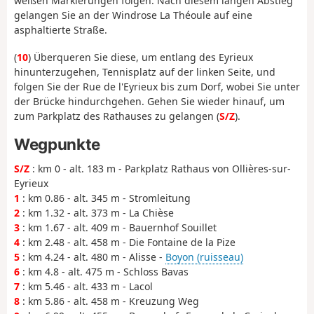
weißen Markierungen folgen. Nach diesem langen Abstieg
gelangen Sie an der Windrose La Théoule auf eine
asphaltierte Straße.
(
10
) Überqueren Sie diese, um entlang des Eyrieux
hinunterzugehen, Tennisplatz auf der linken Seite, und
folgen Sie der Rue de l'Eyrieux bis zum Dorf, wobei Sie unter
der Brücke hindurchgehen. Gehen Sie wieder hinauf, um
zum Parkplatz des Rathauses zu gelangen (
S/Z
).
Wegpunkte
S/Z
: km 0 - alt. 183 m - Parkplatz Rathaus von Ollières-sur-
Eyrieux
1
: km 0.86 - alt. 345 m - Stromleitung
2
: km 1.32 - alt. 373 m - La Chièse
3
: km 1.67 - alt. 409 m - Bauernhof Souillet
4
: km 2.48 - alt. 458 m - Die Fontaine de la Pize
5
: km 4.24 - alt. 480 m - Alisse -
Boyon (ruisseau)
6
: km 4.8 - alt. 475 m - Schloss Bavas
7
: km 5.46 - alt. 433 m - Lacol
8
: km 5.86 - alt. 458 m - Kreuzung Weg