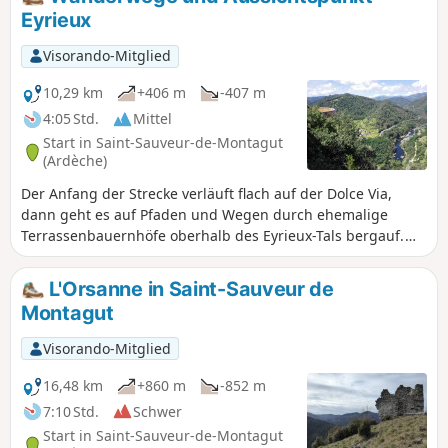
Eyrieux
Visorando-Mitglied
10,29 km
+406 m
-407 m
4:05 Std.
Mittel
Start in Saint-Sauveur-de-Montagut
(Ardèche)
Der Anfang der Strecke verläuft flach auf der Dolce Via,
dann geht es auf Pfaden und Wegen durch ehemalige
Terrassenbauernhöfe oberhalb des Eyrieux-Tals bergauf.
Unterwegs macht man einen kleinen Abstecher auf einer
asphaltierten Straße zum Belvédère de l'Eyrieux, um die
L'Orsanne in Saint-Sauveur de
herrliche Aussicht zu genießen. Nachdem man zwei schön
Montagut
restaurierte Weiler passiert hat, gelangt man über einen
angenehmen Abstieg zu einem schönen kleinen Wasserfall,
Visorando-Mitglied
bevor man zum Moulinon zurückkehrt.
16,48 km
+860 m
-852 m
7:10 Std.
Schwer
Start in Saint-Sauveur-de-Montagut