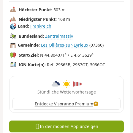
Höchster Punkt:
503 m
Niedrigster Punkt:
168 m
Land:
Frankreich
Bundesland:
Zentralmassiv
Gemeinde:
Les Ollières-sur-Eyrieux
(07360)
Start/Ziel:
N 44.804071° / E 4.613629°
IGN-Karte(n):
Ref. 2936SB, 2937OT, 3036OT
Stündliche Wettervorhersage
Entdecke Visorando Premium
In der mobilen App anzeigen