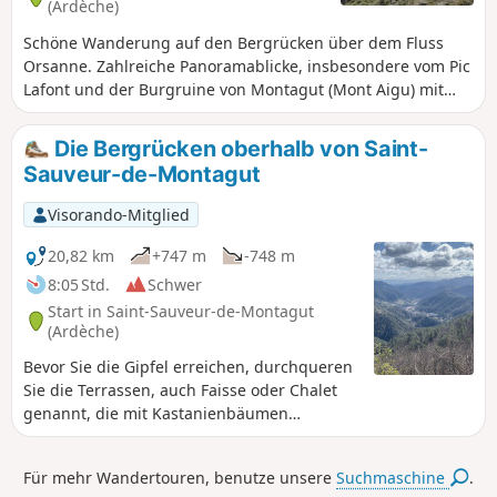
(Ardèche)
Schöne Wanderung auf den Bergrücken über dem Fluss
Orsanne. Zahlreiche Panoramablicke, insbesondere vom Pic
Lafont und der Burgruine von Montagut (Mont Aigu) mit
Blick auf vier Täler: Eyrieux, Glueyre, Orsanne und Auzène.
Die Bergrücken oberhalb von Saint-
Sauveur-de-Montagut
Visorando-Mitglied
20,82 km
+747 m
-748 m
8:05 Std.
Schwer
Start in Saint-Sauveur-de-Montagut
(Ardèche)
Bevor Sie die Gipfel erreichen, durchqueren
Sie die Terrassen, auch Faisse oder Chalet
genannt, die mit Kastanienbäumen
bepflanzt sind, und typische Weiler. Von den
Gipfeln aus haben Sie einen fast 360°-Blick:
Für mehr Wandertouren, benutze unsere
Suchmaschine
.
auf die Alpen, den Vercors und die Bergkette