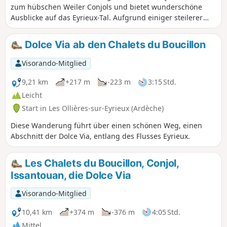
zum hübschen Weiler Conjols und bietet wunderschöne
Ausblicke auf das Eyrieux-Tal. Aufgrund einiger steilerer
und steinigerer Passagen vor Conjols wurde diese kurze
Wanderung als mittelschwer eingestuft. Der Rückweg führt
Dolce Via ab den Chalets du Boucillon
über schöne Wege und dann über den Voie Verte entlang
des Eyrieux.
Visorando-Mitglied
9,21 km
+217 m
-223 m
3:15 Std.
Leicht
Start in Les Ollières-sur-Eyrieux (Ardèche)
Diese Wanderung führt über einen schönen Weg, einen
Abschnitt der Dolce Via, entlang des Flusses Eyrieux.
Les Chalets du Boucillon, Conjol,
Issantouan, die Dolce Via
Visorando-Mitglied
10,41 km
+374 m
-376 m
4:05 Std.
Mittel