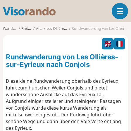
V
T
i
o
s
g
o
Wanderungen
Rhône-Alpes
Ardèche
Les Ollières-sur-Eyrieux
Rundwanderung von Les Ollières-sur-Eyrieux nach Conjols
g
r
l
a
e
n
n
d
Rundwanderung von Les Ollières-
a
o
v
sur-Eyrieux nach Conjols
i
g
Diese kleine Rundwanderung oberhalb des Eyrieux
a
führt zum hübschen Weiler Conjols und bietet
t
i
wunderschöne Ausblicke auf das Eyrieux-Tal.
o
Aufgrund einiger steilerer und steinigerer Passagen
n
vor Conjols wurde diese kurze Wanderung als
mittelschwer eingestuft. Der Rückweg führt über
schöne Wege und dann über den Voie Verte entlang
des Eyrieux.