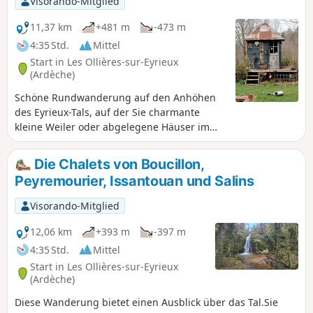
Visorando-Mitglied
11,37 km
+481 m
-473 m
4:35 Std.
Mittel
Start in Les Ollières-sur-Eyrieux
(Ardèche)
Schöne Rundwanderung auf den Anhöhen
des Eyrieux-Tals, auf der Sie charmante
kleine Weiler oder abgelegene Häuser im
typischen Stil der Ardèche entdecken
können.
Die Chalets von Boucillon,
Peyremourier, Issantouan und Salins
Visorando-Mitglied
12,06 km
+393 m
-397 m
4:35 Std.
Mittel
Start in Les Ollières-sur-Eyrieux
(Ardèche)
Diese Wanderung bietet einen Ausblick über das Tal.Sie