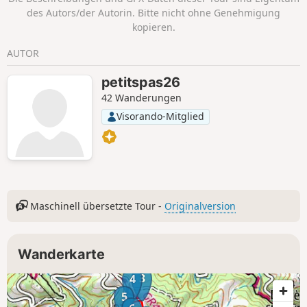
entlang des Flusses machen, wo sich Wasserfälle und
des Autors/der Autorin. Bitte nicht ohne Genehmigung
Strudeltöpfe aneinanderreihen.
kopieren.
AUTOR
petitspas26
42 Wanderungen
Visorando-Mitglied
Maschinell übersetzte Tour -
Originalversion
Wanderkarte
3
4
5