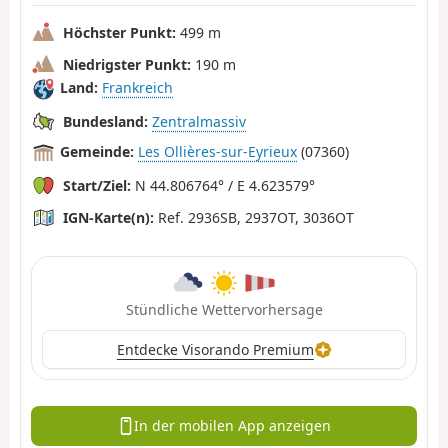
Höchster Punkt:
499 m
Niedrigster Punkt:
190 m
Land:
Frankreich
Bundesland:
Zentralmassiv
Gemeinde:
Les Ollières-sur-Eyrieux
(07360)
Start/Ziel:
N 44.806764° / E 4.623579°
IGN-Karte(n):
Ref. 2936SB, 2937OT, 3036OT
Stündliche Wettervorhersage
Entdecke Visorando Premium
In der mobilen App anzeigen