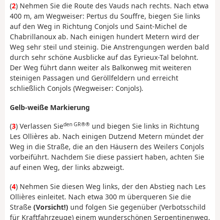
(
2
) Nehmen Sie die Route des Vauds nach rechts. Nach etwa
400 m, am Wegweiser: Pertus du Souffre, biegen Sie links
auf den Weg in Richtung Conjols und Saint-Michel de
Chabrillanoux ab. Nach einigen hundert Metern wird der
Weg sehr steil und steinig. Die Anstrengungen werden bald
durch sehr schöne Ausblicke auf das Eyrieux-Tal belohnt.
Der Weg führt dann weiter als Balkonweg mit weiteren
steinigen Passagen und Geröllfeldern und erreicht
schließlich Conjols (Wegweiser: Conjols).
Gelb-weiße Markierung
den GR®®
(
3
) Verlassen Sie
und biegen Sie links in Richtung
Les Ollières ab. Nach einigen Dutzend Metern mündet der
Weg in die Straße, die an den Häusern des Weilers Conjols
vorbeiführt. Nachdem Sie diese passiert haben, achten Sie
auf einen Weg, der links abzweigt.
(
4
) Nehmen Sie diesen Weg links, der den Abstieg nach Les
Ollières einleitet. Nach etwa 300 m überqueren Sie die
Straße
(Vorsicht!)
und folgen Sie gegenüber (Verbotsschild
für Kraftfahrzeuge) einem wunderschönen Serpentinenweg.