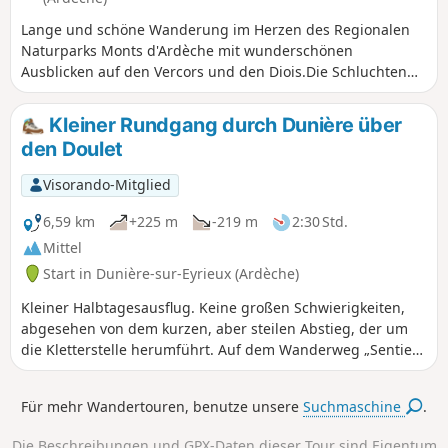
Lange und schöne Wanderung im Herzen des Regionalen
Naturparks Monts d'Ardèche mit wunderschönen
Ausblicken auf den Vercors und den Diois.Die Schluchten
der Dunière, das Eyrieux-Tal, Terrassenlandschaften, ein
schöner Wechsel der Landschaften, der die Vielfalt der
Kleiner Rundgang durch Dunière über
Monts d'Ardèche zeigt.
den Doulet
Visorando-Mitglied
6,59 km
+225 m
-219 m
2:30 Std.
Mittel
Start in Dunière-sur-Eyrieux (Ardèche)
Kleiner Halbtagesausflug. Keine großen Schwierigkeiten,
abgesehen von dem kurzen, aber steilen Abstieg, der um
die Kletterstelle herumführt. Auf dem Wanderweg „Sentier
des Combes” und oberhalb des Klettergebiets bieten sich
sehr schöne Ausblicke auf das Eyrieux-Tal und die
Für mehr Wandertouren, benutze unsere
Suchmaschine
.
gegenüberliegenden Serres. Auf dem Rückweg, nach Le
Doulet, können Sie einen angenehmen Spaziergang
Die Beschreibungen und GPX-Daten dieser Tour sind Eigentum