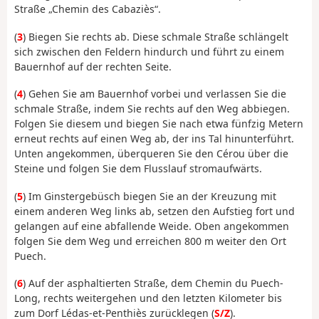
Straße „Chemin des Cabaziès“.
(
3
) Biegen Sie rechts ab. Diese schmale Straße schlängelt
sich zwischen den Feldern hindurch und führt zu einem
Bauernhof auf der rechten Seite.
(
4
) Gehen Sie am Bauernhof vorbei und verlassen Sie die
schmale Straße, indem Sie rechts auf den Weg abbiegen.
Folgen Sie diesem und biegen Sie nach etwa fünfzig Metern
erneut rechts auf einen Weg ab, der ins Tal hinunterführt.
Unten angekommen, überqueren Sie den Cérou über die
Steine und folgen Sie dem Flusslauf stromaufwärts.
(
5
) Im Ginstergebüsch biegen Sie an der Kreuzung mit
einem anderen Weg links ab, setzen den Aufstieg fort und
gelangen auf eine abfallende Weide. Oben angekommen
folgen Sie dem Weg und erreichen 800 m weiter den Ort
Puech.
(
6
) Auf der asphaltierten Straße, dem Chemin du Puech-
Long, rechts weitergehen und den letzten Kilometer bis
zum Dorf Lédas-et-Penthiès zurücklegen (
S/Z
).