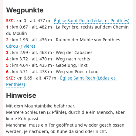
Wegpunkte
S/Z
: km 0 - alt. 477 m -
Église Saint-Roch (Lédas-et-Penthiès)
1
: km 0.67 - alt. 482 m - La Peyrière, rechts auf dem Chemin
du Moulin
2
: km 1.95 - alt. 436 m - Ruinen der Mühle von Penthiès -
Cérou (rivière)
3
: km 2.99 - alt. 463 m - Weg der Cabaziès
4
: km 3.72 - alt. 470 m - Weg nach rechts
5
: km 4.64 - alt. 435 m - Gabelung, links
6
: km 5.71 - alt. 478 m - Weg von Puech-Long
S/Z
: km 6.65 - alt. 477 m -
Église Saint-Roch (Lédas-et-
Penthiès)
Hinweise
Mit dem Mountainbike befahrbar.
Mehrere Schleusen (2 Pfähle), durch die ein Mensch, aber
keine Kuh passt.
Manchmal muss ein Tor geöffnet und wieder geschlossen
werden, je nachdem, ob Kühe da sind oder nicht.