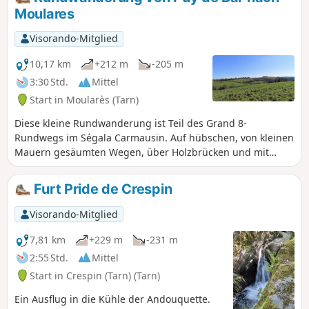
Steine sind hier eine Augenweide.
Moulares
Visorando-Mitglied
10,17 km
+212 m
-205 m
3:30 Std.
Mittel
Start in Moularès (Tarn)
Diese kleine Rundwanderung ist Teil des Grand 8-
Rundwegs im Ségala Carmausin. Auf hübschen, von kleinen
Mauern gesäumten Wegen, über Holzbrücken und mit
schönen Ausblicken auf die Umgebung durchqueren Sie
die Landschaft des Tarn.
Furt Pride de Crespin
Visorando-Mitglied
7,81 km
+229 m
-231 m
2:55 Std.
Mittel
Start in Crespin (Tarn) (Tarn)
Ein Ausflug in die Kühle der Andouquette.