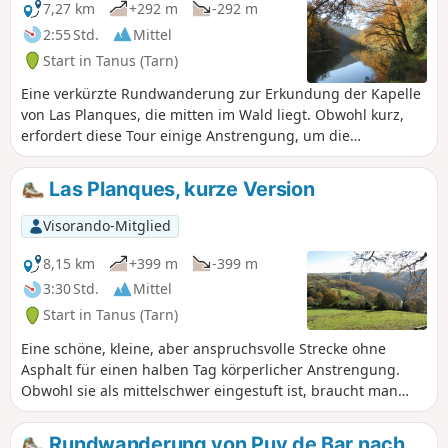
dort im Schatten angenehm kühl. Dieser
7,27 km
+292 m
-292 m
Weg wird nur wenig begangen. Er
2:55 Std.
Mittel
befindet sich auf dem „Chemin des
Start in Tanus (Tarn)
Planques“.
Eine verkürzte Rundwanderung zur Erkundung der Kapelle
von Las Planques, die mitten im Wald liegt. Obwohl kurz,
erfordert diese Tour einige Anstrengung, um die
zahlreichen Aufstiege und Abstiege zu bewältigen, die sich
abwechselnd aneinanderreihen.
Las Planques, kurze Version
Visorando-Mitglied
8,15 km
+399 m
-399 m
3:30 Std.
Mittel
Start in Tanus (Tarn)
Eine schöne, kleine, aber anspruchsvolle Strecke ohne
Asphalt für einen halben Tag körperlicher Anstrengung.
Obwohl sie als mittelschwer eingestuft ist, braucht man
schon etwas Kondition, um diese Achterbahnfahrt des Viaur
zu bewältigen. Wälder, Wasser, Aussichtspunkte und alte
Rundwanderung von Puy de Bar nach