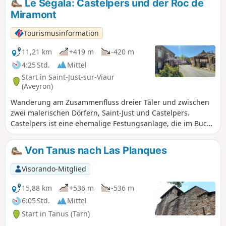
Le Ségala: Castelpers und der Roc de
Miramont
Tourismusinformation
11,21 km
+419 m
-420 m
4:25 Std.
Mittel
Start in Saint-Just-sur-Viaur
(Aveyron)
Wanderung am Zusammenfluss dreier Täler und zwischen
zwei malerischen Dörfern, Saint-Just und Castelpers.
Castelpers ist eine ehemalige Festungsanlage, die im Buch
der Wunder von Sainte-Foy de Conques erwähnt wird.
Heute ist sie ein vielbesuchter Ort. Von dieser ehemaligen
Von Tanus nach Las Planques
Herrschaft und Baronie der Familie Castelpers (13. bis 17.
Jahrhundert) ist auf dem Felsen nur noch die
Visorando-Mitglied
vorromanische Kapelle Notre-Dame du Roc erhalten. Dieser
kleine Wallfahrtsort thront 150 m über den Schluchten des
15,88 km
+536 m
-536 m
Giffou und beherbergt eine Statue der Jungfrau Maria, die
6:05 Std.
Mittel
drei schwarze Schlangen zertritt. Die Kapelle Saint-Jean de
Start in Tanus (Tarn)
Castelpers (2 km entfernt), eingebettet inmitten der Wälder,