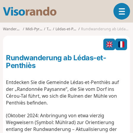
V
T
i
o
s
g
o
Wanderungen
Midi-Pyrénées
Tarn
Lédas-et-Penthiès
Rundwanderung ab Lédas-et-Penthiès
g
r
l
a
e
n
n
d
Rundwanderung ab Lédas-et-
a
o
v
Penthiès
i
g
Entdecken Sie die Gemeinde Lédas-et-Penthiès auf
a
der „Randonnée Paysanne“, die Sie vom Dorf ins
t
i
Cérou-Tal führt, wo sich die Ruinen der Mühle von
o
Penthiès befinden.
n
(Oktober 2024: Anbringung von etwa vierzig
Wegweisern (Symbol: Mühlrad) zur Orientierung
entlang der Rundwanderung – Aktualisierung der