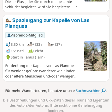
Dieser Fluss, der Sie durch die gesamte
Schlucht begleitet, wird Sie begeistern. Sie
sind umgeben von unberührter Natur.
Spaziergang zur Kapelle von Las
Planques
Visorando-Mitglied
3,30 km
+133 m
-137 m
1:20 Std.
Leicht
Start in Tanus (Tarn)
Entdeckung der Kapelle von Las Planques
für weniger geübte Wanderer wie Kinder
oder ältere Menschen und/oder weniger
sportliche Personen. Der Wanderer kann so
einen Spaziergang im Wald genießen und
Für mehr Wandertouren, benutze unsere
Suchmaschine
.
die Kapelle sowie den Viaur und ihre wilde
und unberührte Umgebung bewundern.
Die Beschreibungen und GPX-Daten dieser Tour sind Eigentum
des Autors/der Autorin. Bitte nicht ohne Genehmigung
kopieren.