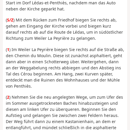
Start im Dorf Lédas-et-Penthiès, nachdem man das Auto
neben der Kirche geparkt hat.
(
S/Z
) Mit dem Rücken zum Friedhof biegen Sie rechts ab,
gehen am Eingang der Kirche vorbei und biegen kurz
darauf rechts ab auf die Route de Lédas, um in südöstlicher
Richtung zum Weiler La Peyrière zu gelangen.
(
1
) Im Weiler La Peyrière biegen Sie rechts auf die Straße ab,
den Chemin du Moulin. Diese ist zunächst asphaltiert, geht
dann aber in einen Schotterweg über. Weitergehen, dann
an der Weggabelung rechts abbiegen und den Abstieg ins
Tal des Cérou beginnen. Am Hang, zwei Kurven später,
entdeckt man die Ruinen des Wohnhauses und der Mühle
von Penthiès.
(
2
) Nehmen Sie die neu angelegten Wege, um zum Ufer des
im Sommer ausgetrockneten Baches hinabzusteigen und
diesen am linken Ufer zu überqueren. Beginnen Sie den
Aufstieg und gelangen Sie zwischen zwei Feldern heraus.
Der Weg führt dann zu einem Kastanienhain, an dem er
entlangführt, und mündet schließlich in die asphaltierte