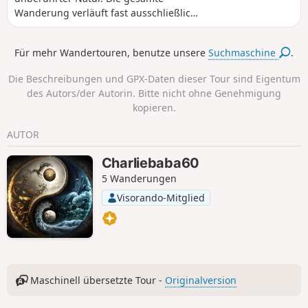
Wanderung verläuft fast ausschließlich
auf schmalen Wegen, grasbewachsenen
oder felsigen Pfaden. Der Rückweg
Für mehr Wandertouren, benutze unsere
Suchmaschine
.
führt über Achterbahnstrecken und
größtenteils durch die Gorges du Viaur
Die Beschreibungen und GPX-Daten dieser Tour sind Eigentum
Sauvage.
des Autors/der Autorin. Bitte nicht ohne Genehmigung
kopieren.
AUTOR
Charliebaba60
5 Wanderungen
Visorando-Mitglied
Maschinell übersetzte Tour -
Originalversion