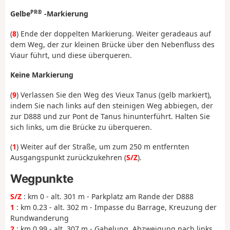
PR®
Gelbe
-Markierung
(
8
) Ende der doppelten Markierung. Weiter geradeaus auf
dem Weg, der zur kleinen Brücke über den Nebenfluss des
Viaur führt, und diese überqueren.
Keine Markierung
(
9
) Verlassen Sie den Weg des Vieux Tanus (gelb markiert),
indem Sie nach links auf den steinigen Weg abbiegen, der
zur D888 und zur Pont de Tanus hinunterführt. Halten Sie
sich links, um die Brücke zu überqueren.
(
1
) Weiter auf der Straße, um zum 250 m entfernten
Ausgangspunkt zurückzukehren (
S/Z
).
Wegpunkte
S/Z
: km 0 - alt. 301 m - Parkplatz am Rande der D888
1
: km 0.23 - alt. 302 m - Impasse du Barrage, Kreuzung der
Rundwanderung
2
: km 0.99 - alt. 307 m - Gabelung, Abzweigung nach links