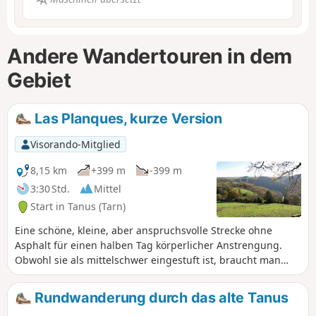
Andere Wandertouren in dem
Gebiet
Las Planques, kurze Version
Visorando-Mitglied
8,15 km
+399 m
-399 m
3:30 Std.
Mittel
Start in Tanus (Tarn)
Eine schöne, kleine, aber anspruchsvolle Strecke ohne
Asphalt für einen halben Tag körperlicher Anstrengung.
Obwohl sie als mittelschwer eingestuft ist, braucht man
schon etwas Kondition, um diese Achterbahnfahrt des Viaur
zu bewältigen. Wälder, Wasser, Aussichtspunkte und alte
Rundwanderung durch das alte Tanus
Steine sind hier eine Augenweide.