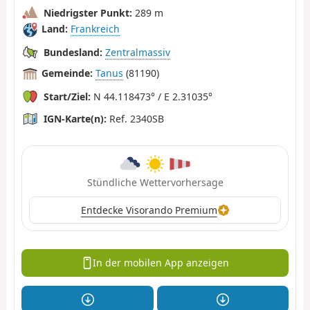
Niedrigster Punkt:
289 m
Land:
Frankreich
Bundesland:
Zentralmassiv
Gemeinde:
Tanus
(81190)
Start/Ziel:
N 44.118473° / E 2.31035°
IGN-Karte(n):
Ref. 2340SB
Stündliche Wettervorhersage
Entdecke Visorando Premium
In der mobilen App anzeigen