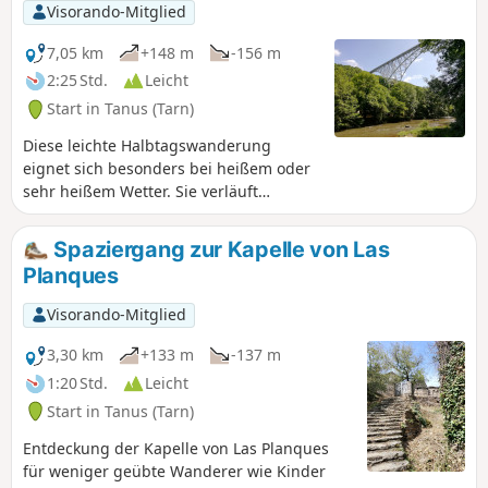
Visorando-Mitglied
7,05 km
+148 m
-156 m
2:25 Std.
Leicht
Start in Tanus (Tarn)
Diese leichte Halbtagswanderung
eignet sich besonders bei heißem oder
sehr heißem Wetter. Sie verläuft
nämlich durchgehend im Unterholz und
entlang des Viaur sowie fast
Spaziergang zur Kapelle von Las
ausschließlich auf markierten Wegen.
Planques
Allerdings handelt es sich nicht um eine
Rundwanderung, aber der Blick auf den
Visorando-Mitglied
Viaur ist sehr schön und vor allem ist es
dort im Schatten angenehm kühl. Dieser
3,30 km
+133 m
-137 m
Weg wird nur wenig begangen. Er
1:20 Std.
Leicht
befindet sich auf dem „Chemin des
Start in Tanus (Tarn)
Planques“.
Entdeckung der Kapelle von Las Planques
für weniger geübte Wanderer wie Kinder