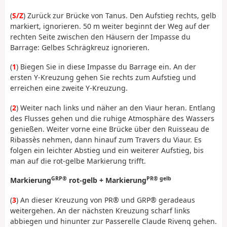
(
S/Z
) Zurück zur Brücke von Tanus. Den Aufstieg rechts, gelb
markiert, ignorieren. 50 m weiter beginnt der Weg auf der
rechten Seite zwischen den Häusern der Impasse du
Barrage: Gelbes Schrägkreuz ignorieren.
(
1
) Biegen Sie in diese Impasse du Barrage ein. An der
ersten Y-Kreuzung gehen Sie rechts zum Aufstieg und
erreichen eine zweite Y-Kreuzung.
(
2
) Weiter nach links und näher an den Viaur heran. Entlang
des Flusses gehen und die ruhige Atmosphäre des Wassers
genießen. Weiter vorne eine Brücke über den Ruisseau de
Ribassès nehmen, dann hinauf zum Travers du Viaur. Es
folgen ein leichter Abstieg und ein weiterer Aufstieg, bis
man auf die rot-gelbe Markierung trifft.
GRP®
PR® gelb
Markierung
rot-gelb + Markierung
(
3
) An dieser Kreuzung von PR® und GRP® geradeaus
weitergehen. An der nächsten Kreuzung scharf links
abbiegen und hinunter zur Passerelle Claude Rivenq gehen.