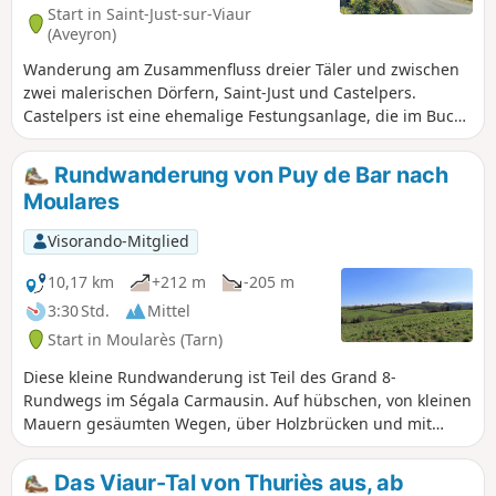
Brücke unzugänglich, höchstwahrscheinlich auch der
Start in Saint-Just-sur-Viaur
Abschnitt, der zur Fußgängerbrücke von Las Planques
(Aveyron)
führt.
Wanderung am Zusammenfluss dreier Täler und zwischen
zwei malerischen Dörfern, Saint-Just und Castelpers.
Castelpers ist eine ehemalige Festungsanlage, die im Buch
der Wunder von Sainte-Foy de Conques erwähnt wird.
Heute ist sie ein vielbesuchter Ort. Von dieser ehemaligen
Rundwanderung von Puy de Bar nach
Herrschaft und Baronie der Familie Castelpers (13. bis 17.
Moulares
Jahrhundert) ist auf dem Felsen nur noch die
vorromanische Kapelle Notre-Dame du Roc erhalten. Dieser
Visorando-Mitglied
kleine Wallfahrtsort thront 150 m über den Schluchten des
Giffou und beherbergt eine Statue der Jungfrau Maria, die
10,17 km
+212 m
-205 m
drei schwarze Schlangen zertritt. Die Kapelle Saint-Jean de
3:30 Std.
Mittel
Castelpers (2 km entfernt), eingebettet inmitten der Wälder,
Start in Moularès (Tarn)
war ursprünglich eine kleine Abtei, die bis zum Ende der
Kreuzzüge zu einem blühenden Priorat wurde.
Diese kleine Rundwanderung ist Teil des Grand 8-
Rundwegs im Ségala Carmausin. Auf hübschen, von kleinen
Mauern gesäumten Wegen, über Holzbrücken und mit
schönen Ausblicken auf die Umgebung durchqueren Sie
die Landschaft des Tarn.
Das Viaur-Tal von Thuriès aus, ab