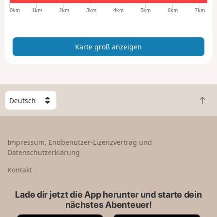
ß
0km
1km
2km
3km
4km
5km
6km
7km
a
n
z
Karte groß anzeigen
e
i
g
e
n
W
Z
ä
u
h
r
l
ü
e
Impressum, Endbenutzer-Lizenzvertrag und
c
e
Datenschutzerklärung
k
i
n
n
Kontakt
a
L
c
a
Lade dir jetzt die App herunter und starte dein
h
n
nächstes Abenteuer!
o
d
b