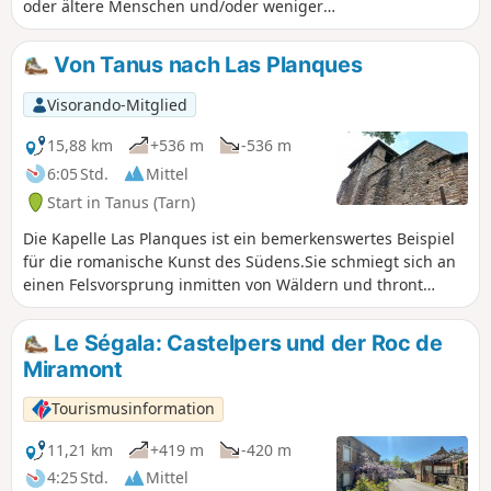
oder ältere Menschen und/oder weniger
sportliche Personen. Der Wanderer kann so
einen Spaziergang im Wald genießen und
Von Tanus nach Las Planques
die Kapelle sowie den Viaur und ihre wilde
und unberührte Umgebung bewundern.
Visorando-Mitglied
15,88 km
+536 m
-536 m
6:05 Std.
Mittel
Start in Tanus (Tarn)
Die Kapelle Las Planques ist ein bemerkenswertes Beispiel
für die romanische Kunst des Südens.Sie schmiegt sich an
einen Felsvorsprung inmitten von Wäldern und thront
majestätisch über den Schluchten des Viaur.Diese lange
Rundwanderung ist weniger anspruchsvoll als die von
Le Ségala: Castelpers und der Roc de
Pampelonne aus (veröffentlicht auf Visorando).Obwohl sie
Miramont
als mittelschwer eingestuft ist, erfordert es doch ein wenig
Kondition, um die Strecke zurückzulegen und diese
Tourismusinformation
Achterbahnfahrt des Viaur zu bewältigen. ACHTUNG:
Aufgrund des Hochwassers des Viaur ist der Weg seit dem
11,21 km
+419 m
-420 m
20. Februar 2026 zwischen dem Viadukt und der Tanus-
4:25 Std.
Mittel