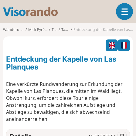
V
T
i
o
s
g
o
Wanderungen
Midi-Pyrénées
Tarn
Tanus
Entdeckung der Kapelle von Las Planques
g
r
l
a
e
n
n
d
Entdeckung der Kapelle von Las
a
o
v
Planques
i
g
Eine verkürzte Rundwanderung zur Erkundung der
a
Kapelle von Las Planques, die mitten im Wald liegt.
t
i
Obwohl kurz, erfordert diese Tour einige
o
Anstrengung, um die zahlreichen Aufstiege und
n
Abstiege zu bewältigen, die sich abwechselnd
aneinanderreihen.