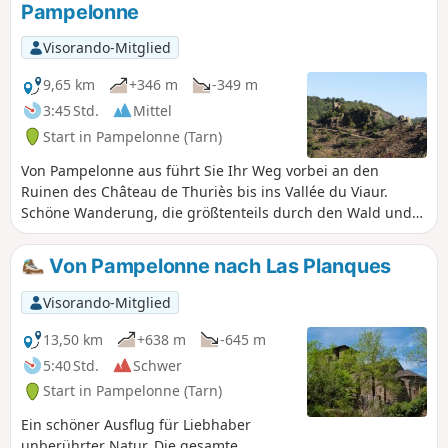
Pampelonne
Visorando-Mitglied
9,65 km
+346 m
-349 m
3:45 Std.
Mittel
Start in Pampelonne (Tarn)
Von Pampelonne aus führt Sie Ihr Weg vorbei an den
Ruinen des Château de Thuriès bis ins Vallée du Viaur.
Schöne Wanderung, die größtenteils durch den Wald und
dann am Ufer des Viaur entlangführt, wo Sie im Sommer
die Kühle genießen können.
Von Pampelonne nach Las Planques
Visorando-Mitglied
13,50 km
+638 m
-645 m
5:40 Std.
Schwer
Start in Pampelonne (Tarn)
Ein schöner Ausflug für Liebhaber
unberührter Natur. Die gesamte