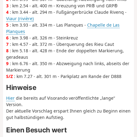
3
: km 2.54 - alt. 400 m - Kreuzung von PR® und GRP®
4
: km 3.44 - alt. 294 m - Fußgängerbrücke Claude Rivenq -
Viaur (rivière)
5
: km 3.93 - alt. 334 m - Las Planques -
Chapelle de Las
Planques
6
: km 3.98 - alt. 326 m - Steinkreuz
7
: km 4.57 - alt. 372 m - Überquerung des Rieu Caut
8
: km 5.18 - alt. 428 m - Ende der doppelten Markierung,
geradeaus
9
: km 6.76 - alt. 350 m - Abzweigung nach links, abseits der
Markierung
S/Z
: km 7.27 - alt. 301 m - Parkplatz am Rande der D888
Hinweise
Hier
die bereits auf Visorando veröffentlichte „lange“
Version.
Der aktuelle Vorschlag erspart Ihnen gleich zu Beginn einen
gut halbstündigen Aufstieg.
Einen Besuch wert