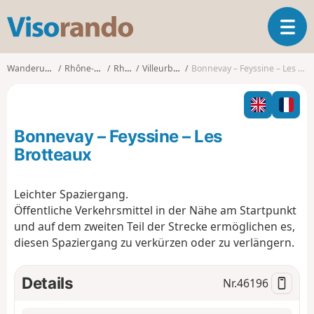
V
T
i
o
s
g
o
Wanderungen
Rhône-Alpes
Rhône
Villeurbanne
Bonnevay – Feyssine – Les Brotteaux
g
r
l
a
e
n
n
d
Bonnevay – Feyssine – Les
a
o
v
Brotteaux
i
g
Leichter Spaziergang.
a
Öffentliche Verkehrsmittel in der Nähe am Startpunkt
t
i
und auf dem zweiten Teil der Strecke ermöglichen es,
o
diesen Spaziergang zu verkürzen oder zu verlängern.
n
Details
Nr.
46196