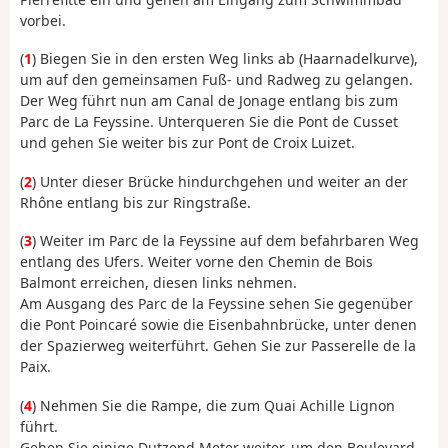
vorbei.
(
1
) Biegen Sie in den ersten Weg links ab (Haarnadelkurve),
um auf den gemeinsamen Fuß- und Radweg zu gelangen.
Der Weg führt nun am Canal de Jonage entlang bis zum
Parc de La Feyssine. Unterqueren Sie die Pont de Cusset
und gehen Sie weiter bis zur Pont de Croix Luizet.
(
2
) Unter dieser Brücke hindurchgehen und weiter an der
Rhône entlang bis zur Ringstraße.
(
3
) Weiter im Parc de la Feyssine auf dem befahrbaren Weg
entlang des Ufers. Weiter vorne den Chemin de Bois
Balmont erreichen, diesen links nehmen.
Am Ausgang des Parc de la Feyssine sehen Sie gegenüber
die Pont Poincaré sowie die Eisenbahnbrücke, unter denen
der Spazierweg weiterführt. Gehen Sie zur Passerelle de la
Paix.
(
4
) Nehmen Sie die Rampe, die zum Quai Achille Lignon
führt.
Gehen Sie einige Dutzend Meter weiter, um den Boulevard