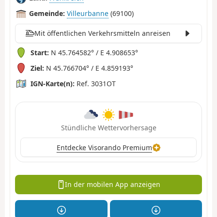
Gemeinde:
Villeurbanne
(69100)
Mit öffentlichen Verkehrsmitteln anreisen
Start:
N 45.764582° / E 4.908653°
Ziel:
N 45.766704° / E 4.859193°
IGN-Karte(n):
Ref. 3031OT
Stündliche Wettervorhersage
Entdecke Visorando Premium
In der mobilen App anzeigen