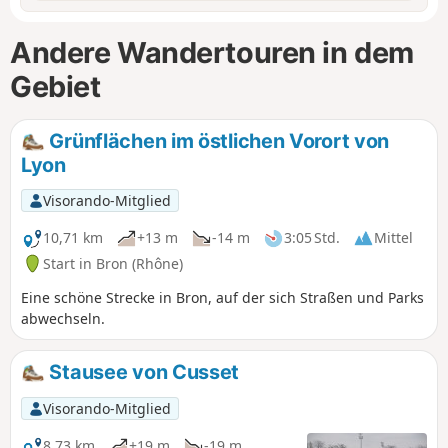
Andere Wandertouren in dem
Gebiet
Grünflächen im östlichen Vorort von
Lyon
Visorando-Mitglied
10,71 km
+13 m
-14 m
3:05 Std.
Mittel
Start in Bron (Rhône)
Eine schöne Strecke in Bron, auf der sich Straßen und Parks
abwechseln.
Stausee von Cusset
Visorando-Mitglied
8,73 km
+19 m
-19 m