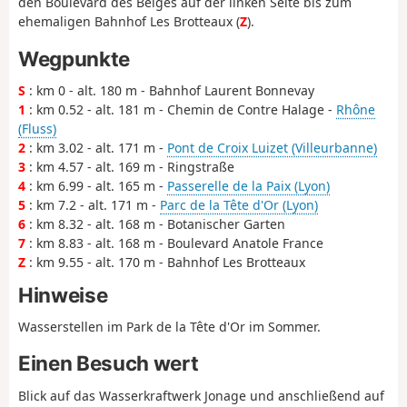
den Boulevard des Belges auf der linken Seite bis zum
ehemaligen Bahnhof Les Brotteaux (
Z
).
Wegpunkte
S
: km 0 - alt. 180 m - Bahnhof Laurent Bonnevay
1
: km 0.52 - alt. 181 m - Chemin de Contre Halage -
Rhône
(Fluss)
2
: km 3.02 - alt. 171 m -
Pont de Croix Luizet (Villeurbanne)
3
: km 4.57 - alt. 169 m - Ringstraße
4
: km 6.99 - alt. 165 m -
Passerelle de la Paix (Lyon)
5
: km 7.2 - alt. 171 m -
Parc de la Tête d'Or (Lyon)
6
: km 8.32 - alt. 168 m - Botanischer Garten
7
: km 8.83 - alt. 168 m - Boulevard Anatole France
Z
: km 9.55 - alt. 170 m - Bahnhof Les Brotteaux
Hinweise
Wasserstellen im Park de la Tête d'Or im Sommer.
Einen Besuch wert
Blick auf das Wasserkraftwerk Jonage und anschließend auf