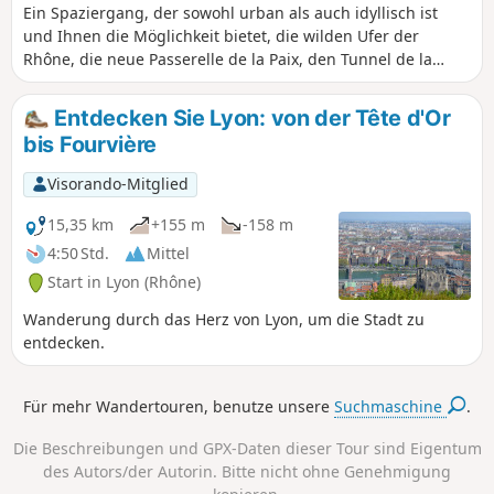
Ein Spaziergang, der sowohl urban als auch idyllisch ist
und Ihnen die Möglichkeit bietet, die wilden Ufer der
Rhône, die neue Passerelle de la Paix, den Tunnel de la
Croix-Rousse auf sanfte Weise, die neu gestalteten Ufer der
Saône und das Gemüseanbaugebiet, das den Großraum
Entdecken Sie Lyon: von der Tête d'Or
versorgt, zu entdecken. Der Ausgangspunkt ist nur ein
bis Fourvière
Richtwert. Der Spaziergang kann an fast jedem Punkt der
Strecke beginnen und enden.
Visorando-Mitglied
15,35 km
+155 m
-158 m
4:50 Std.
Mittel
Start in Lyon (Rhône)
Wanderung durch das Herz von Lyon, um die Stadt zu
entdecken.
Für mehr Wandertouren, benutze unsere
Suchmaschine
.
Die Beschreibungen und GPX-Daten dieser Tour sind Eigentum
des Autors/der Autorin. Bitte nicht ohne Genehmigung