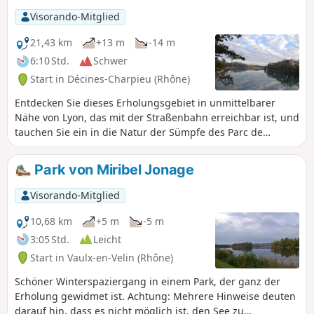
Visorando-Mitglied
21,43 km
+13 m
-14 m
6:10 Std.
Schwer
Start in Décines-Charpieu (Rhône)
Entdecken Sie dieses Erholungsgebiet in unmittelbarer
Nähe von Lyon, das mit der Straßenbahn erreichbar ist, und
tauchen Sie ein in die Natur der Sümpfe des Parc de
Miribel, um dessen Fauna und Flora zu entdecken.
Park von Miribel Jonage
Visorando-Mitglied
10,68 km
+5 m
-5 m
3:05 Std.
Leicht
Start in Vaulx-en-Velin (Rhône)
Schöner Winterspaziergang in einem Park, der ganz der
Erholung gewidmet ist. Achtung: Mehrere Hinweise deuten
darauf hin, dass es nicht möglich ist, den See zu