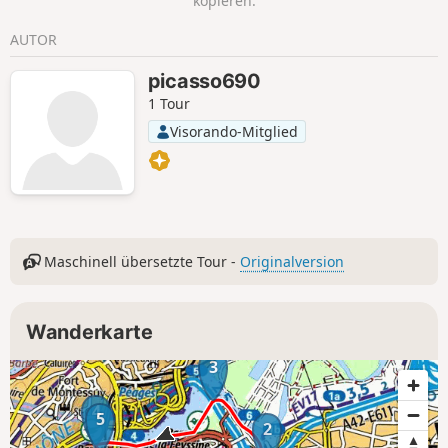
kopieren.
AUTOR
picasso690
1 Tour
Visorando-Mitglied
Maschinell übersetzte Tour -
Originalversion
Wanderkarte
3
4
5
2