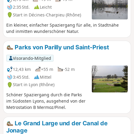
2:35 Std.
Leicht
Start in Décines-Charpieu (Rhône)
Ein kleiner, einfacher Spaziergang für alle, in Stadtnähe
und inmitten wunderschöner Natur.
Parks von Parilly und Saint-Priest
Visorando-Mitglied
12,43 km
+55 m
-52 m
3:45 Std.
Mittel
Start in Lyon (Rhône)
Schöner Spaziergang durch die Parks
im Südosten Lyons, ausgehend von der
Metrostation B Mermoz/Pinel.
Le Grand Large und der Canal de
Jonage