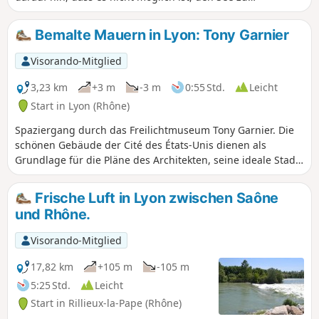
umrunden.
Bemalte Mauern in Lyon: Tony Garnier
Visorando-Mitglied
3,23 km
+3 m
-3 m
0:55 Std.
Leicht
Start in Lyon (Rhône)
Spaziergang durch das Freilichtmuseum Tony Garnier. Die
schönen Gebäude der Cité des États-Unis dienen als
Grundlage für die Pläne des Architekten, seine ideale Stadt
Lyon zu bauen. Andere farbenfrohe und symbolistische
Wandmalereien übertragen dieses Konzept auf andere
Frische Luft in Lyon zwischen Saône
Länder.
und Rhône.
Visorando-Mitglied
17,82 km
+105 m
-105 m
5:25 Std.
Leicht
Start in Rillieux-la-Pape (Rhône)