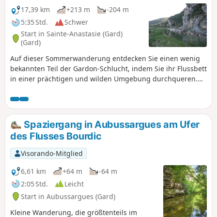
17,39 km
+213 m
-204 m
5:35 Std.
Schwer
Start in Sainte-Anastasie (Gard)
(Gard)
Auf dieser Sommerwanderung entdecken Sie einen wenig
bekannten Teil der Gardon-Schlucht, indem Sie ihr Flussbett
in einer prächtigen und wilden Umgebung durchqueren.
Der Rückweg über die Pfade oben auf den Klippen führt Sie
in die Höhe und bietet Ihnen einen anderen Blick auf die
Strecke, die Sie gerade unten zurückgelegt haben. Hinweis:
Informationen zum Wasserstand finden Sie in der Rubrik
Spaziergang in Aubussargues am Ufer
„Praktische Informationen”.
des Flusses Bourdic
Visorando-Mitglied
6,61 km
+64 m
-64 m
2:05 Std.
Leicht
Start in Aubussargues (Gard)
Kleine Wanderung, die größtenteils im