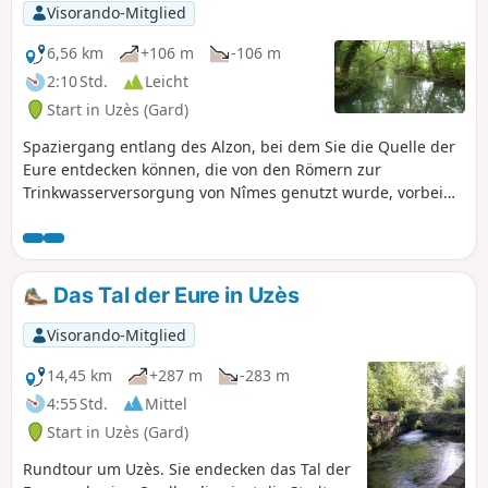
Visorando-Mitglied
6,56 km
+106 m
-106 m
2:10 Std.
Leicht
Start in Uzès (Gard)
Spaziergang entlang des Alzon, bei dem Sie die Quelle der
Eure entdecken können, die von den Römern zur
Trinkwasserversorgung von Nîmes genutzt wurde, vorbei
am Aquädukt. Die Überreste sind noch heute zu sehen. Der
Spaziergang führt dann hinauf zu einem herrlichen
Aussichtspunkt, der einen weiten Blick über Uzès bietet.
Das Tal der Eure in Uzès
Visorando-Mitglied
14,45 km
+287 m
-283 m
4:55 Std.
Mittel
Start in Uzès (Gard)
Rundtour um Uzès. Sie endecken das Tal der