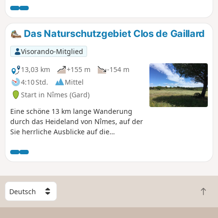
bewundern.
Das Naturschutzgebiet Clos de Gaillard
Visorando-Mitglied
13,03 km
+155 m
-154 m
4:10 Std.
Mittel
Start in Nîmes (Gard)
Eine schöne 13 km lange Wanderung
durch das Heideland von Nîmes, auf der
Sie herrliche Ausblicke auf die
Cevennen, wunderschöne
Trockenmauerunterstände und die
mediterrane Vegetation entdecken
können: Kiefern, Zedern, Feigenbäume,
Olivenbäume, Erdbeerbäume,
W
Steineichen, Kermeseichen...
Z
ä
u
h
r
l