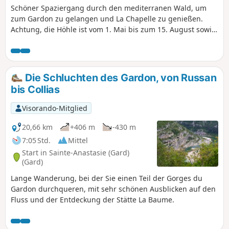
Schöner Spaziergang durch den mediterranen Wald, um
zum Gardon zu gelangen und La Chapelle zu genießen.
Achtung, die Höhle ist vom 1. Mai bis zum 15. August sowie
vom 15. November bis zum 15. März geschlossen.Der
Abstieg ist gemütlich, der Aufstieg anstrengender, aber
recht kurz.Alternativ können Sie von Collias aus starten, um
die Gardon-Schlucht länger zu genießen30.10.2023: Ich
Die Schluchten des Gardon, von Russan
habe diese Route aufgrund mehrerer Rückmeldungen zum
bis Collias
steilen Aufstieg auf dem Rückweg (+100 m auf 300 m
Strecke) als „mittelschwer“ neu eingestuft.
Visorando-Mitglied
20,66 km
+406 m
-430 m
7:05 Std.
Mittel
Start in Sainte-Anastasie (Gard)
(Gard)
Lange Wanderung, bei der Sie einen Teil der Gorges du
Gardon durchqueren, mit sehr schönen Ausblicken auf den
Fluss und der Entdeckung der Stätte La Baume.