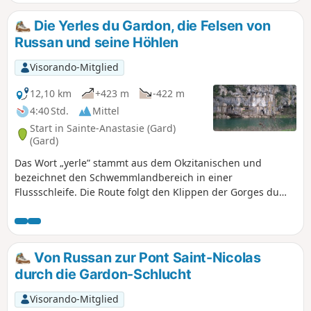
Die Yerles du Gardon, die Felsen von
Russan und seine Höhlen
Visorando-Mitglied
12,10 km
+423 m
-422 m
4:40 Std.
Mittel
Start in Sainte-Anastasie (Gard)
(Gard)
Das Wort „yerle” stammt aus dem Okzitanischen und
bezeichnet den Schwemmlandbereich in einer
Flussschleife. Die Route folgt den Klippen der Gorges du
Gardon, die etwa hundert Meter über dem Fluss thronen. In
den Klippen sind zahlreiche Höhlen zu sehen, darunter die
Grotte de la Trône (derzeit aus Naturschutzgründen
geschlossen), in der 37.000 Jahre alte Malereien zu sehen
Von Russan zur Pont Saint-Nicolas
sind. Man steigt zweimal zum Gardon hinab und macht
durch die Gardon-Schlucht
dann einen kleinen Abstecher zur großen Klippe von
Russan.
Visorando-Mitglied