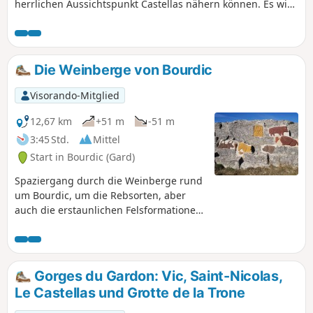
herrlichen Aussichtspunkt Castellas nähern können. Es wird
davon abgeraten, diese Wanderung im Hochsommer zu
unternehmen. Es gibt nur sehr wenige schattige
Wegabschnitte.
Die Weinberge von Bourdic
Visorando-Mitglied
12,67 km
+51 m
-51 m
3:45 Std.
Mittel
Start in Bourdic (Gard)
Spaziergang durch die Weinberge rund
um Bourdic, um die Rebsorten, aber
auch die erstaunlichen Felsformationen
an den Wänden eines ehemaligen
römischen Steinbruchs zu entdecken.
Gorges du Gardon: Vic, Saint-Nicolas,
Le Castellas und Grotte de la Trone