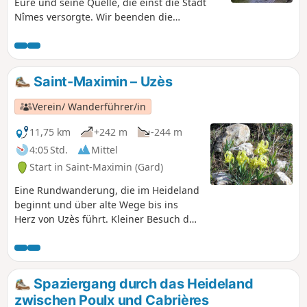
Eure und seine Quelle, die einst die Stadt
Nîmes versorgte. Wir beenden die
Wanderung mit einer Schleife durch die
Garrigue Gardoise, um nach Uzès
zurückzukehren.
Saint-Maximin – Uzès
Verein/ Wanderführer/in
11,75 km
+242 m
-244 m
4:05 Std.
Mittel
Start in Saint-Maximin (Gard)
Eine Rundwanderung, die im Heideland
beginnt und über alte Wege bis ins
Herz von Uzès führt. Kleiner Besuch der
Stadt und Abstieg durch die
angenehme Grünanlage der Fontaine
de l'Eure. Dann geht es wieder hinauf
auf den „Berg” (so genannt), von wo aus
Spaziergang durch das Heideland
man einen herrlichen Blick auf das
zwischen Poulx und Cabrières
Bistum Uzès hat. Der Rückweg durch