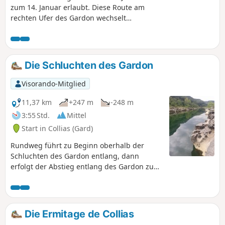
zum 14. Januar erlaubt. Diese Route am
rechten Ufer des Gardon wechselt
zwischen Balkonwegen, die die Gardon-
Schluchten überragen und einen freien
Blick nach Norden bieten, und Wegen,
die bis zum Fluss hinabführen und
Die Schluchten des Gardon
dann in einer wilden Talsohle wieder
ansteigen. Auf den Anhöhen bieten uns
Visorando-Mitglied
die Felsen Bögen und Höhlen, die in
den Kalkstein gegraben sind.
11,37 km
+247 m
-248 m
Anmerkung des Moderators Achtung,
3:55 Std.
Mittel
einige Abschnitte des Weges sind in
Start in Collias (Gard)
schlechtem Zustand, siehe
Bewertungen.
Rundweg führt zu Beginn oberhalb der
Schluchten des Gardon entlang, dann
erfolgt der Abstieg entlang des Gardon zum
Abschluss der Wanderung. Prüfen Sie den
Wasserpegel, bevor Sie sich auf diese
Strecke begeben. Achtung: Ein Teil der
Strecke führt durch einen Abschnitt, der
Die Ermitage de Collias
2017 von einem Feuer verwüstet wurde.