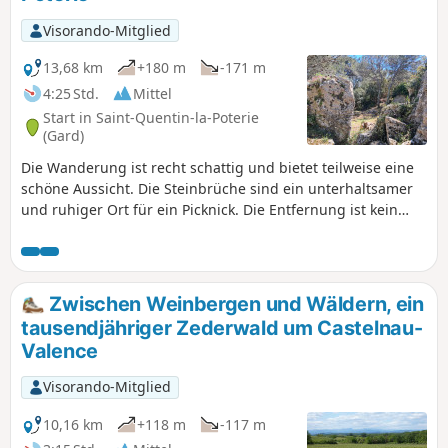
Visorando-Mitglied
13,68 km
+180 m
-171 m
4:25 Std.
Mittel
Start in Saint-Quentin-la-Poterie
(Gard)
Die Wanderung ist recht schattig und bietet teilweise eine
schöne Aussicht. Die Steinbrüche sind ein unterhaltsamer
und ruhiger Ort für ein Picknick. Die Entfernung ist kein
Problem, da der Höhenunterschied gering ist. Es handelt
sich also um eine für viele zugängliche Wanderung, mit
einem Besuch in Saint Quentin und seinen
Töpferwerkstätten als Bonus auf dem Rückweg!
Zwischen Weinbergen und Wäldern, ein
tausendjähriger Zederwald um Castelnau-
Valence
Visorando-Mitglied
10,16 km
+118 m
-117 m