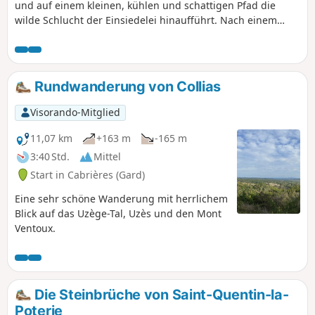
und auf einem kleinen, kühlen und schattigen Pfad die
wilde Schlucht der Einsiedelei hinaufführt. Nach einem
kleinen bebauten Gebiet kehrt man auf einem Weg über die
Bergrücken, die das wilde Tal von Fressinière überragen, in
Richtung Norden zurück. Am Ende der Strecke hat man
einen herrlichen Blick auf den Norden des Tals, seine
Rundwanderung von Collias
Dörfer, den Mont Bouquet, den Ventoux und den Pont du
Gard. Achtung: Vermeiden Sie diese Route, wenn der Fels
Visorando-Mitglied
nass ist, da einige Abschnitte rutschig sind.
11,07 km
+163 m
-165 m
3:40 Std.
Mittel
Start in Cabrières (Gard)
Eine sehr schöne Wanderung mit herrlichem
Blick auf das Uzège-Tal, Uzès und den Mont
Ventoux.
Die Steinbrüche von Saint-Quentin-la-
Poterie