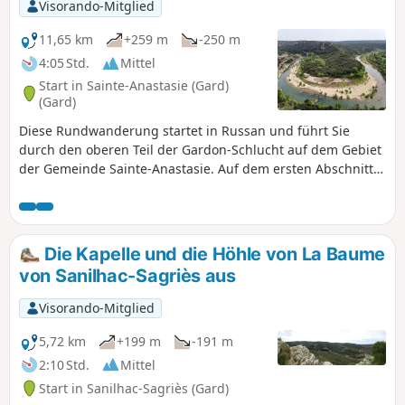
Visorando-Mitglied
11,65 km
+259 m
-250 m
4:05 Std.
Mittel
Start in Sainte-Anastasie (Gard)
(Gard)
Diese Rundwanderung startet in Russan und führt Sie
durch den oberen Teil der Gardon-Schlucht auf dem Gebiet
der Gemeinde Sainte-Anastasie. Auf dem ersten Abschnitt
über DFCI-Wege kommen Sie durch das charmante Dorf Vic
und steigen dann hinab nach Saint-Nicolas in der Nähe des
gleichnamigen Priorats und der Brücke. Anschließend
beginnt der Aufstieg auf das Plateau, das den Gardon
Die Kapelle und die Höhle von La Baume
überragt, über einen teilweise steilen Weg mit kleinen
von Sanilhac-Sagriès aus
Schratten. Schließlich führt Sie ein schöner Weg bis nach
Castellas, wo der Aussichtspunkt auf eine hufeisenförmige
Visorando-Mitglied
Schleife des Gardon atemberaubend ist. Auf dem Rückweg
zum Parkplatz haben Sie die Gelegenheit, die
5,72 km
+199 m
-191 m
überraschende Grotte de la Trone zu entdecken.
2:10 Std.
Mittel
Start in Sanilhac-Sagriès (Gard)