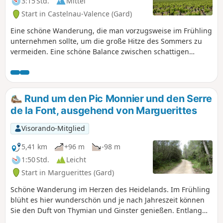
3:15 Std.
Mittel
Start in Castelnau-Valence (Gard)
Eine schöne Wanderung, die man vorzugsweise im Frühling
unternehmen sollte, um die große Hitze des Sommers zu
vermeiden. Eine schöne Balance zwischen schattigen
Wegen in reizvollen Eichenwäldern und meist offenen
Bereichen in den Weinbergen. Allein schon der
tausendjährige Cade (Wacholder) ist eine Reise wert, so
majestätisch ist dieser Baum.
Rund um den Pic Monnier und den Serre
de la Font, ausgehend von Marguerittes
Visorando-Mitglied
5,41 km
+96 m
-98 m
1:50 Std.
Leicht
Start in Marguerittes (Gard)
Schöne Wanderung im Herzen des Heidelands. Im Frühling
blüht es hier wunderschön und je nach Jahreszeit können
Sie den Duft von Thymian und Ginster genießen. Entlang
der Strecke können Sie mehrere Aussichtspunkte