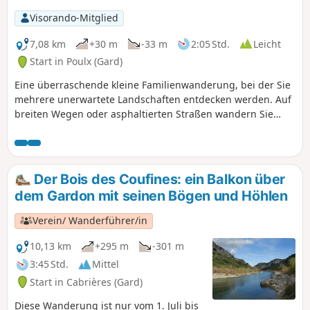
den Wald und das Heideland wird
Visorando-Mitglied
durch Trockenmauerunterstände
verschönert.
7,08 km
+30 m
-33 m
2:05 Std.
Leicht
Start in Poulx (Gard)
Eine überraschende kleine Familienwanderung, bei der Sie
mehrere unerwartete Landschaften entdecken werden. Auf
breiten Wegen oder asphaltierten Straßen wandern Sie
zunächst zu einem herrlichen und originellen
Aussichtspunkt über die Ebene, dann weiter durch ein
typisches Heideland und schließlich entlang großer,
eingezäunter Wiesen, von denen aus Sie sogar die Stadt
Der Bois des Coufines: ein Balkon über
Uzès auf der anderen Seite des Gardon sehen können.
dem Gardon mit seinen Bögen und Höhlen
Verein/ Wanderführer/in
10,13 km
+295 m
-301 m
3:45 Std.
Mittel
Start in Cabrières (Gard)
Diese Wanderung ist nur vom 1. Juli bis