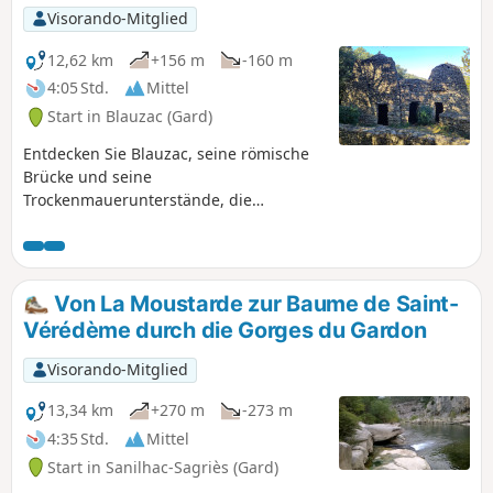
Visorando-Mitglied
12,62 km
+156 m
-160 m
4:05 Std.
Mittel
Start in Blauzac (Gard)
Entdecken Sie Blauzac, seine römische
Brücke und seine
Trockenmauerunterstände, die
hauptsächlich als Unterkünfte für
Landwirte dienen.
Von La Moustarde zur Baume de Saint-
Vérédème durch die Gorges du Gardon
Visorando-Mitglied
13,34 km
+270 m
-273 m
4:35 Std.
Mittel
Start in Sanilhac-Sagriès (Gard)