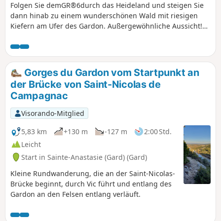
Folgen Sie demGR®6durch das Heideland und steigen Sie
dann hinab zu einem wunderschönen Wald mit riesigen
Kiefern am Ufer des Gardon. Außergewöhnliche Aussicht!
Der Weg folgt dann dem Ufer des Gardon und führt an
seinen Quellen vorbei. Man gelangt dann zur Mühle
„Moulin de la Barque” und zur Einsiedelei „Ermitage de
Saint-Vérédème”. Die folgende Höhle „La Baume”
Gorges du Gardon vom Startpunkt an
durchquert die Felswand und erfordert eine Taschenlampe,
der Brücke von Saint-Nicolas de
ist jedoch zum Schutz der Fledermäuse nur einen Teil des
Campagnac
Jahres geöffnet. Über einen steilen, gesicherten Aufstieg
gelangt man zurück zumGR®6.
Visorando-Mitglied
5,83 km
+130 m
-127 m
2:00 Std.
Leicht
Start in Sainte-Anastasie (Gard) (Gard)
Kleine Rundwanderung, die an der Saint-Nicolas-
Brücke beginnt, durch Vic führt und entlang des
Gardon an den Felsen entlang verläuft.