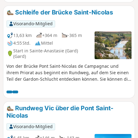
Schleife der Brücke Saint-Nicolas
Visorando-Mitglied
13,63 km
+364 m
-365 m
4:55 Std.
Mittel
Start in Sainte-Anastasie (Gard)
(Gard)
Von der Brücke Pont Saint-Nicolas de Campagnac und
ihrem Priorat aus beginnt ein Rundweg, auf dem Sie einen
Teil der Gardon-Schlucht entdecken können. Sie können die
Windungen des Gardon, die Grotte de la Trône (ein alter
prähistorischer Unterschlupf, der hinter einer
geschlossenen Eisentür Zeichnungen von Mammuts und
einer Raubkatze aus dem Jungpaläolithikum beherbergt),
Rundweg Vic über die Pont Saint-
die Baume Percée von oben und von unten, die
Nicolas
Kletterfelsen von Russan... bewundern.
Visorando-Mitglied
6,45 km
+146 m
-143 m