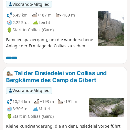
Visorando-Mitglied
6,49 km
+187 m
-189 m
2:25 Std.
Leicht
Start in Collias (Gard)
Familienspaziergang, um die wunderschöne
Anlage der Ermitage de Collias zu sehen.
Tal der Einsiedelei von Collias und
Bergkämme des Camp de Gibert
Visorando-Mitglied
10,24 km
+193 m
-191 m
3:30 Std.
Mittel
Start in Collias (Gard)
Kleine Rundwanderung, die an der Einsiedelei vorbeiführt