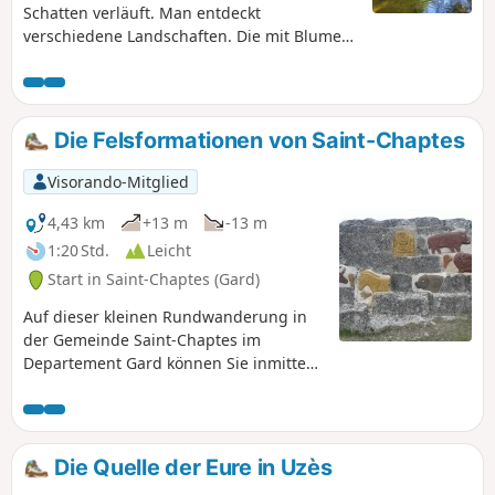
Schatten verläuft. Man entdeckt
verschiedene Landschaften. Die mit Blumen
gesäumten Wege mit verschiedenen
Baumarten, die Kühle durch die Nähe zum
Fluss. Ideal für Gruppen oder Familien.
Vorsicht zwischen den Punkten (7) und (8),
Die Felsformationen von Saint-Chaptes
wo man auf der asphaltierten Straße geht.
Visorando-Mitglied
4,43 km
+13 m
-13 m
1:20 Std.
Leicht
Start in Saint-Chaptes (Gard)
Auf dieser kleinen Rundwanderung in
der Gemeinde Saint-Chaptes im
Departement Gard können Sie inmitten
des Heidelands in Fels gehauene
Skulpturen entdecken und erhalten
einen Eindruck vom Dorf, seinen alten
Gassen und seinem Schloss.
Die Quelle der Eure in Uzès