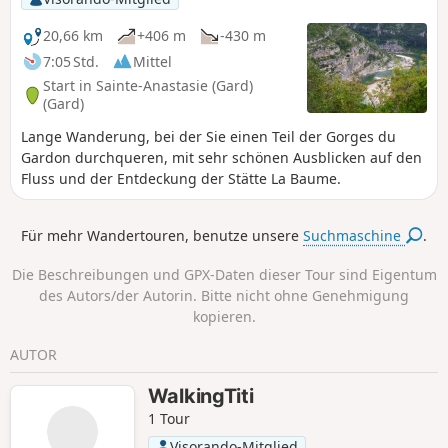
steilen Aufstieg auf dem Rückweg (+100 m auf 300 m
Strecke) als „mittelschwer“ neu eingestuft.
20,66 km
+406 m
-430 m
7:05 Std.
Mittel
Start in Sainte-Anastasie (Gard)
(Gard)
Lange Wanderung, bei der Sie einen Teil der Gorges du
Gardon durchqueren, mit sehr schönen Ausblicken auf den
Fluss und der Entdeckung der Stätte La Baume.
Für mehr Wandertouren, benutze unsere
Suchmaschine
.
Die Beschreibungen und GPX-Daten dieser Tour sind Eigentum
des Autors/der Autorin. Bitte nicht ohne Genehmigung
kopieren.
AUTOR
WalkingTiti
1 Tour
Visorando-Mitglied