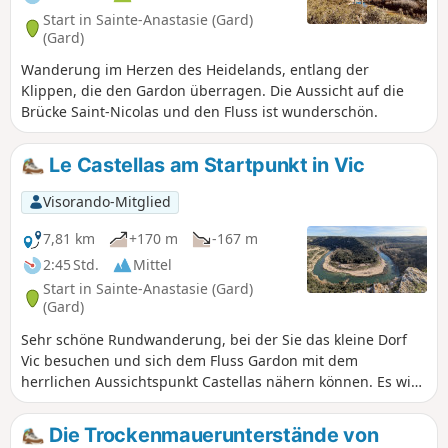
Start in Sainte-Anastasie (Gard)
(Gard)
Wanderung im Herzen des Heidelands, entlang der
Klippen, die den Gardon überragen. Die Aussicht auf die
Brücke Saint-Nicolas und den Fluss ist wunderschön.
Le Castellas am Startpunkt in Vic
Visorando-Mitglied
7,81 km
+170 m
-167 m
2:45 Std.
Mittel
Start in Sainte-Anastasie (Gard)
(Gard)
Sehr schöne Rundwanderung, bei der Sie das kleine Dorf
Vic besuchen und sich dem Fluss Gardon mit dem
herrlichen Aussichtspunkt Castellas nähern können. Es wird
davon abgeraten, diese Wanderung im Hochsommer zu
unternehmen. Es gibt nur sehr wenige schattige
Die Trockenmauerunterstände von
Wegabschnitte.