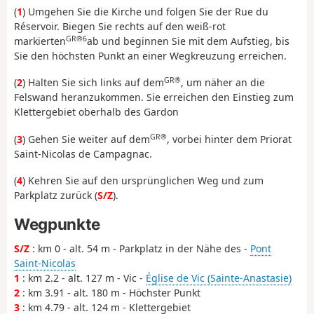
(
1
) Umgehen Sie die Kirche und folgen Sie der Rue du
Réservoir. Biegen Sie rechts auf den weiß-rot
GR®6
markierten
ab und beginnen Sie mit dem Aufstieg, bis
Sie den höchsten Punkt an einer Wegkreuzung erreichen.
GR®
(
2
) Halten Sie sich links auf dem
, um näher an die
Felswand heranzukommen. Sie erreichen den Einstieg zum
Klettergebiet oberhalb des Gardon
GR®
(
3
) Gehen Sie weiter auf dem
, vorbei hinter dem Priorat
Saint-Nicolas de Campagnac.
(
4
) Kehren Sie auf den ursprünglichen Weg und zum
Parkplatz zurück (
S/Z
).
Wegpunkte
S/Z
: km 0 - alt. 54 m - Parkplatz in der Nähe des -
Pont
Saint-Nicolas
1
: km 2.2 - alt. 127 m - Vic -
Église de Vic (Sainte-Anastasie)
2
: km 3.91 - alt. 180 m - Höchster Punkt
3
: km 4.79 - alt. 124 m - Klettergebiet