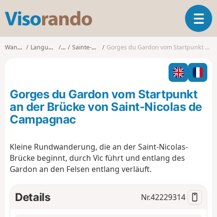
V
T
i
o
s
g
o
Wanderungen
Languedoc-Roussillon
Gard
Sainte-Anastasie (Gard)
Gorges du Gardon vom Startpunkt an der Brücke von Saint-Nicolas de Campagnac
g
r
l
a
e
n
n
d
Gorges du Gardon vom Startpunkt
a
o
v
an der Brücke von Saint-Nicolas de
i
Campagnac
g
a
t
Kleine Rundwanderung, die an der Saint-Nicolas-
i
Brücke beginnt, durch Vic führt und entlang des
o
Gardon an den Felsen entlang verläuft.
n
Details
Nr.
42229314