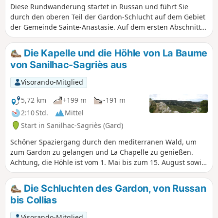
Diese Rundwanderung startet in Russan und führt Sie
durch den oberen Teil der Gardon-Schlucht auf dem Gebiet
der Gemeinde Sainte-Anastasie. Auf dem ersten Abschnitt
über DFCI-Wege kommen Sie durch das charmante Dorf Vic
und steigen dann hinab nach Saint-Nicolas in der Nähe des
Die Kapelle und die Höhle von La Baume
gleichnamigen Priorats und der Brücke. Anschließend
von Sanilhac-Sagriès aus
beginnt der Aufstieg auf das Plateau, das den Gardon
überragt, über einen teilweise steilen Weg mit kleinen
Visorando-Mitglied
Schratten. Schließlich führt Sie ein schöner Weg bis nach
Castellas, wo der Aussichtspunkt auf eine hufeisenförmige
5,72 km
+199 m
-191 m
Schleife des Gardon atemberaubend ist. Auf dem Rückweg
2:10 Std.
Mittel
zum Parkplatz haben Sie die Gelegenheit, die
Start in Sanilhac-Sagriès (Gard)
überraschende Grotte de la Trone zu entdecken.
Schöner Spaziergang durch den mediterranen Wald, um
zum Gardon zu gelangen und La Chapelle zu genießen.
Achtung, die Höhle ist vom 1. Mai bis zum 15. August sowie
vom 15. November bis zum 15. März geschlossen.Der
Abstieg ist gemütlich, der Aufstieg anstrengender, aber
Die Schluchten des Gardon, von Russan
recht kurz.Alternativ können Sie von Collias aus starten, um
bis Collias
die Gardon-Schlucht länger zu genießen30.10.2023: Ich
habe diese Route aufgrund mehrerer Rückmeldungen zum
Visorando-Mitglied