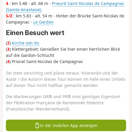
4
: km 5.48 - alt. 68 m -
Prieuré Saint-Nicolas de Campagnac
(Sainte-Anastasie)
S/Z
: km 5.83 - alt. 54 m - Hinter der Brücke Saint-Nicolas de
Campagnac -
Le Gardon
Einen Besuch wert
(
2
)
Kirche von Vic
(
3
) Klettergebiet: Genießen Sie hier einen herrlichen Blick
auf die Gardon-Schlucht
(
4
) Priorat Saint-Nicolas de Campagnac
Sei stets vorsichtig und plane voraus. Visorando und der
Autor / die Autorin dieser Tour können im Falle eines Unfalls
auf dieser Tour nicht haftbar gemacht werden.
Die Markierungen GR® und PR® sind geistiges Eigentum
der Fédération Française de Randonnée Pédestre
(Französischer Wanderverband).
In der mobilen App anzeigen