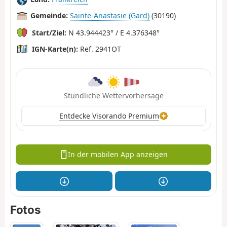
Gemeinde:
Sainte-Anastasie (Gard)
(30190)
Start/Ziel:
N 43.944423° / E 4.376348°
IGN-Karte(n):
Ref. 2941OT
Stündliche Wettervorhersage
Entdecke Visorando Premium
In der mobilen App anzeigen
Fotos