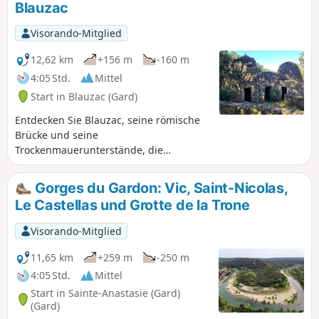
Blauzac
Visorando-Mitglied
12,62 km
+156 m
-160 m
4:05 Std.
Mittel
Start in Blauzac (Gard)
Entdecken Sie Blauzac, seine römische
Brücke und seine
Trockenmauerunterstände, die
hauptsächlich als Unterkünfte für
Landwirte dienen.
Gorges du Gardon: Vic, Saint-Nicolas,
Le Castellas und Grotte de la Trone
Visorando-Mitglied
11,65 km
+259 m
-250 m
4:05 Std.
Mittel
Start in Sainte-Anastasie (Gard)
(Gard)