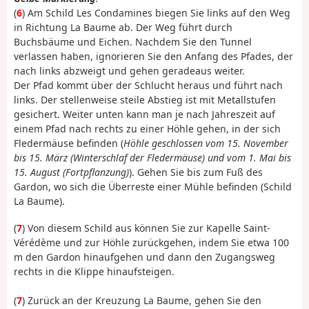
(
6
) Am Schild Les Condamines biegen Sie links auf den Weg
in Richtung La Baume ab. Der Weg führt durch
Buchsbäume und Eichen. Nachdem Sie den Tunnel
verlassen haben, ignorieren Sie den Anfang des Pfades, der
nach links abzweigt und gehen geradeaus weiter.
Der Pfad kommt über der Schlucht heraus und führt nach
links. Der stellenweise steile Abstieg ist mit Metallstufen
gesichert. Weiter unten kann man je nach Jahreszeit auf
einem Pfad nach rechts zu einer Höhle gehen, in der sich
Fledermäuse befinden (
Höhle geschlossen vom 15. November
bis 15. März (Winterschlaf der Fledermäuse) und vom 1. Mai bis
15. August (Fortpflanzung)
). Gehen Sie bis zum Fuß des
Gardon, wo sich die Überreste einer Mühle befinden (Schild
La Baume).
(
7
) Von diesem Schild aus können Sie zur Kapelle Saint-
Vérédème und zur Höhle zurückgehen, indem Sie etwa 100
m den Gardon hinaufgehen und dann den Zugangsweg
rechts in die Klippe hinaufsteigen.
(
7
) Zurück an der Kreuzung La Baume, gehen Sie den