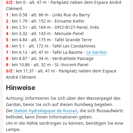
S/Z
: km 0 - alt. 47 m - Parkplatz neben dem Espace André
Clément
1
: km 0.58 - alt. 66 m - Links Rue du Barry
2
: km 1.79 - alt. 152 m - Einsame Kiefer
3
: km 2.51 - alt. 164 m - DFCI-B127-Panel, links
4
: km 3.32 - alt. 143 m - Menude-Panel
5
: km 4.84 - alt. 175 m - Tafel Grande Terre
6
: km 5.1 - alt. 172 m - Tafel Les Condamines
7
: km 6.12 - alt. 47 m - Tafel La Baume -
Le Gardon
8
: km 8.87 - alt. 34 m - Verdrahtete Passage
9
: km 10.86 - alt. 32 m - St.-Vincent-Panel
S/Z
: km 11.37 - alt. 47 m - Parkplatz neben dem Espace
André Clément
Hinweise
Achtung: Informieren Sie sich über den Wasserpegel des
Gardon, bevor Sie sich auf diesen Rundweg begeben.
Die
Station hydrologique de Russan
, die sich flussaufwärts
befindet, kann Ihnen Informationen geben.
Um in die Höhle vordringen zu können, benötigen Sie eine
Lampe.