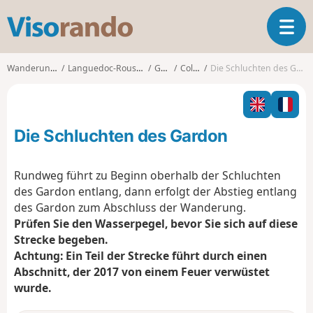
V
T
i
o
s
g
o
Wanderungen
Languedoc-Roussillon
Gard
Collias
Die Schluchten des Gardon
g
r
l
a
e
n
n
d
Die Schluchten des Gardon
a
o
v
i
Rundweg führt zu Beginn oberhalb der Schluchten
g
des Gardon entlang, dann erfolgt der Abstieg entlang
a
des Gardon zum Abschluss der Wanderung.
t
Prüfen Sie den Wasserpegel, bevor Sie sich auf diese
i
o
Strecke begeben.
n
Achtung: Ein Teil der Strecke führt durch einen
Abschnitt, der 2017 von einem Feuer verwüstet
wurde.