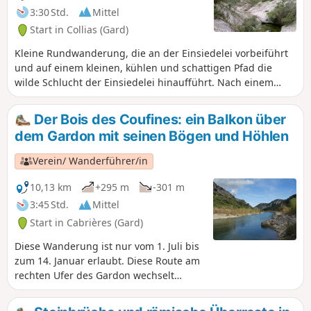
3:30 Std.
Mittel
Start in Collias (Gard)
Kleine Rundwanderung, die an der Einsiedelei vorbeiführt
und auf einem kleinen, kühlen und schattigen Pfad die
wilde Schlucht der Einsiedelei hinaufführt. Nach einem
kleinen bebauten Gebiet kehrt man auf einem Weg über die
Bergrücken, die das wilde Tal von Fressinière überragen, in
Der Bois des Coufines: ein Balkon über
Richtung Norden zurück. Am Ende der Strecke hat man
dem Gardon mit seinen Bögen und Höhlen
einen herrlichen Blick auf den Norden des Tals, seine
Dörfer, den Mont Bouquet, den Ventoux und den Pont du
Verein/ Wanderführer/in
Gard. Achtung: Vermeiden Sie diese Route, wenn der Fels
nass ist, da einige Abschnitte rutschig sind.
10,13 km
+295 m
-301 m
3:45 Std.
Mittel
Start in Cabrières (Gard)
Diese Wanderung ist nur vom 1. Juli bis
zum 14. Januar erlaubt. Diese Route am
rechten Ufer des Gardon wechselt
zwischen Balkonwegen, die die Gardon-
Schluchten überragen und einen freien