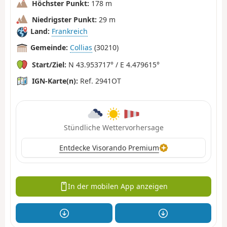
Höchster Punkt:
178 m
Niedrigster Punkt:
29 m
Land:
Frankreich
Gemeinde:
Collias
(30210)
Start/Ziel:
N 43.953717° / E 4.479615°
IGN-Karte(n):
Ref. 2941OT
Stündliche Wettervorhersage
Entdecke Visorando Premium
In der mobilen App anzeigen