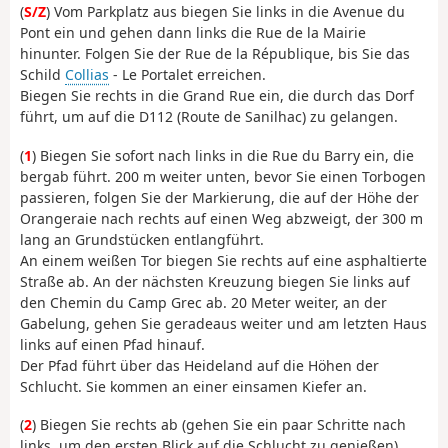
(
S/Z
) Vom Parkplatz aus biegen Sie links in die Avenue du
Pont ein und gehen dann links die Rue de la Mairie
hinunter. Folgen Sie der Rue de la République, bis Sie das
Schild
Collias
- Le Portalet erreichen.
Biegen Sie rechts in die Grand Rue ein, die durch das Dorf
führt, um auf die D112 (Route de Sanilhac) zu gelangen.
(
1
) Biegen Sie sofort nach links in die Rue du Barry ein, die
bergab führt. 200 m weiter unten, bevor Sie einen Torbogen
passieren, folgen Sie der Markierung, die auf der Höhe der
Orangeraie nach rechts auf einen Weg abzweigt, der 300 m
lang an Grundstücken entlangführt.
An einem weißen Tor biegen Sie rechts auf eine asphaltierte
Straße ab. An der nächsten Kreuzung biegen Sie links auf
den Chemin du Camp Grec ab. 20 Meter weiter, an der
Gabelung, gehen Sie geradeaus weiter und am letzten Haus
links auf einen Pfad hinauf.
Der Pfad führt über das Heideland auf die Höhen der
Schlucht. Sie kommen an einer einsamen Kiefer an.
(
2
) Biegen Sie rechts ab (gehen Sie ein paar Schritte nach
links, um den ersten Blick auf die Schlucht zu genießen).