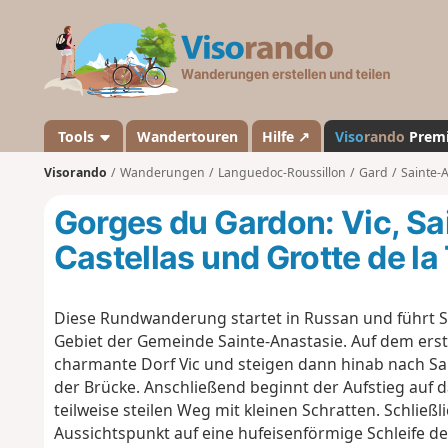
V
i
s
o
r
a
Tools
Wandertouren
Hilfe ↗
Viso
rando
Prem
n
Visorando
Wanderungen
Languedoc-Roussillon
Gard
Sainte-A
d
o
Gorges du Gardon: Vic, Sa
Castellas und Grotte de la
Diese Rundwanderung startet in Russan und führt S
Gebiet der Gemeinde Sainte-Anastasie. Auf dem er
charmante Dorf Vic und steigen dann hinab nach Sai
der Brücke. Anschließend beginnt der Aufstieg auf 
teilweise steilen Weg mit kleinen Schratten. Schließl
Aussichtspunkt auf eine hufeisenförmige Schleife