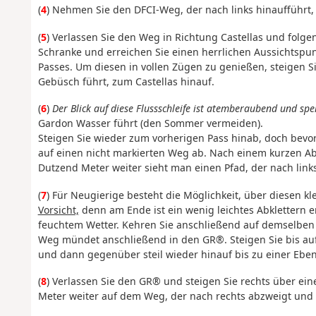
(
4
) Nehmen Sie den DFCI-Weg, der nach links hinaufführt,
(
5
) Verlassen Sie den Weg in Richtung Castellas und folgen
Schranke und erreichen Sie einen herrlichen Aussichtspun
Passes. Um diesen in vollen Zügen zu genießen, steigen Si
Gebüsch führt, zum Castellas hinauf.
(
6
)
Der Blick auf diese Flussschleife ist atemberaubend und spe
Gardon Wasser führt (den Sommer vermeiden).
Steigen Sie wieder zum vorherigen Pass hinab, doch bevor
auf einen nicht markierten Weg ab. Nach einem kurzen Ab
Dutzend Meter weiter sieht man einen Pfad, der nach links
(
7
) Für Neugierige besteht die Möglichkeit, über diesen kl
Vorsicht,
denn am Ende ist ein wenig leichtes Abklettern er
feuchtem Wetter. Kehren Sie anschließend auf demselben
Weg mündet anschließend in den GR®. Steigen Sie bis auf
und dann gegenüber steil wieder hinauf bis zu einer Ebe
(
8
) Verlassen Sie den GR® und steigen Sie rechts über ein
Meter weiter auf dem Weg, der nach rechts abzweigt und