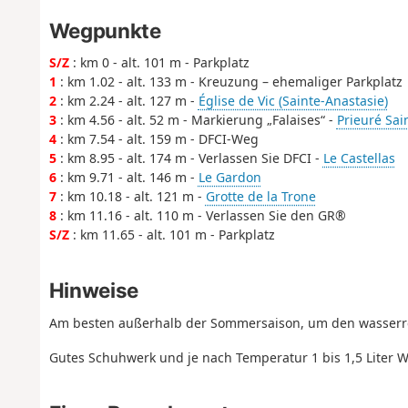
Wegpunkte
S/Z
: km 0 - alt. 101 m - Parkplatz
1
: km 1.02 - alt. 133 m - Kreuzung – ehemaliger Parkplatz
2
: km 2.24 - alt. 127 m -
Église de Vic (Sainte-Anastasie)
3
: km 4.56 - alt. 52 m - Markierung „Falaises“ -
Prieuré Sai
4
: km 7.54 - alt. 159 m - DFCI-Weg
5
: km 8.95 - alt. 174 m - Verlassen Sie DFCI -
Le Castellas
6
: km 9.71 - alt. 146 m -
Le Gardon
7
: km 10.18 - alt. 121 m -
Grotte de la Trone
8
: km 11.16 - alt. 110 m - Verlassen Sie den GR®
S/Z
: km 11.65 - alt. 101 m - Parkplatz
Hinweise
Am besten außerhalb der Sommersaison, um den wasserre
Gutes Schuhwerk und je nach Temperatur 1 bis 1,5 Liter W