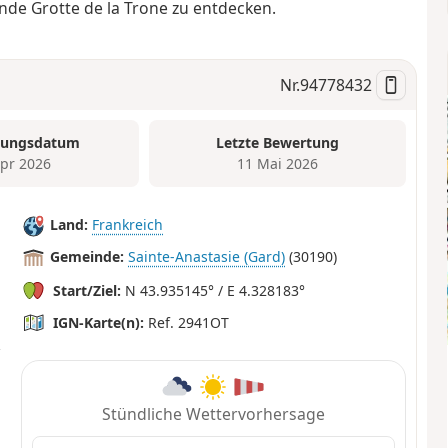
nde Grotte de la Trone zu entdecken.
Nr.
94778432
tungsdatum
Letzte Bewertung
Apr 2026
11 Mai 2026
Land:
Frankreich
Gemeinde:
Sainte-Anastasie (Gard)
(30190)
Start/Ziel:
N 43.935145° / E 4.328183°
IGN-Karte(n):
Ref. 2941OT
Stündliche Wettervorhersage