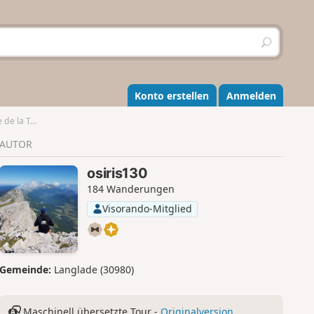
S
u
c
h
e
Konto erstellen
Anmelden
n
la Trone
AUTOR
osiris130
184 Wanderungen
Visorando-Mitglied
Gemeinde:
Langlade (30980)
Maschinell übersetzte Tour -
Originalversion