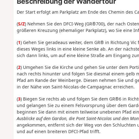
Beschreibung der Wandertour
Der Start erfolgt am Parkplatz am Ende des Chemin des C
(
S/Z
) Nehmen Sie den DFCI-Weg (GR®700), der nach Osten z
größeren Kreuzung (ehemaliger Parkplatz), wo Sie eine In
(
1
) Gehen Sie geradeaus weiter, dem GR® in Richtung Vic
dieses Weges links in eine kleine Senke ab. An der nächs
sich dann links, um auf eine kleine Straße am Eingang zum
(
2
) Umgehen Sie die Kirche und gehen Sie unter dem Porti
nach rechts hinunter und folgen Sie diesmal einem gelb
Pfad am Rande der Weinberge. Diesen nehmen Sie und gehe
in der Nähe von Saint-Nicolas-de-Campagnac erreichen.
(
3
) Biegen Sie rechts ab und folgen Sie dem GR®6 in Richt
und gelangen Sie zu einem Felsvorsprung über dem Gardo
beginnen Sie dann mit einem teilweise unebenen Pfad ein
Ausblicke auf den Gardon, die Pont Saint-Nicolas und den Mon
angekommen, entfernt sich der Weg von den Schluchten und
und auf einen breiteren DFCI-Pfad trifft.