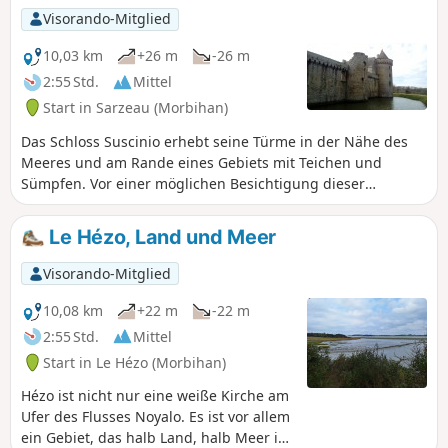
Visorando-Mitglied
10,03 km
+26 m
-26 m
2:55 Std.
Mittel
Start in Sarzeau (Morbihan)
Das Schloss Suscinio erhebt seine Türme in der Nähe des
Meeres und am Rande eines Gebiets mit Teichen und
Sümpfen. Vor einer möglichen Besichtigung dieser
wunderschönen Burg bietet diese Wanderung eine Route
am Meer entlang und dann ins Landesinnere. Mehrere
Le Hézo, Land und Meer
Varianten sind möglich.
Visorando-Mitglied
10,08 km
+22 m
-22 m
2:55 Std.
Mittel
Start in Le Hézo (Morbihan)
Hézo ist nicht nur eine weiße Kirche am
Ufer des Flusses Noyalo. Es ist vor allem
ein Gebiet, das halb Land, halb Meer ist