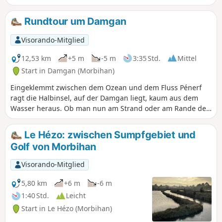
und tief im Golf von Morbihan liegt.
Zwischen den Landstücken, die bei Flut
Rundtour um Damgan
vom Wasser umgeben sind, und den
Eichen- und Seekiefernwäldern gibt es
Visorando-Mitglied
Platz für einen schönen Spaziergang
mit Wald- und Meeresdüften. Achtung:
12,53 km
+5 m
-5 m
3:35 Std.
Mittel
Bei starker Flut oder sehr feuchtem
Start in Damgan (Morbihan)
Wetter können bestimmte Abschnitte
Eingeklemmt zwischen dem Ozean und dem Fluss Pénerf
am Rande des Golfs schwer begehbar
ragt die Halbinsel, auf der Damgan liegt, kaum aus dem
sein.
Wasser heraus. Ob man nun am Strand oder am Rande der
Sümpfe entlanggeht – nichts ragt über den Horizont
hinaus, außer dem kleinen weißen Kirchturm und einigen
Le Hézo: zwischen Sumpfgebiet und
Kiefern. Die hier vorgeschlagene Wanderung ermöglicht es,
Golf von Morbihan
diese Halbinsel zu umrunden.
Visorando-Mitglied
5,80 km
+6 m
-6 m
1:40 Std.
Leicht
Start in Le Hézo (Morbihan)