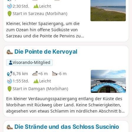
2:30 Std.
Leicht
Start in Sarzeau (Morbihan)
Kleiner, leichter Spaziergang, um die
zum Ozean hin offene Südküste von
Sarzeau und die Pointe de Penvins zu
entdecken. Weitreichender Blick auf das
Meer, wo man die Inseln Belle-Île, Houat
Die Pointe de Kervoyal
und Hoedic im Osten sehen kann.
Visorando-Mitglied
6,76 km
+6 m
-6 m
1:55 Std.
Leicht
Start in Damgan (Morbihan)
Ein kleiner Verdauungsspaziergang entlang der Küste des
Morbihan mit Rückweg über Land. Keine Schwierigkeiten,
abgesehen von etwas Schlamm im nördlichen Abschnitt bei
feuchtem Wetter.
Die Strände und das Schloss Suscinio