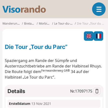
V
T
i
o
s
g
o
Wanderungen
Bretagne
Morbihan
Le Tour-du-Parc
Die Tour „Tour du Parc”
g
r
l
a
e
n
n
d
Die Tour „Tour du Parc”
a
o
v
i
Spaziergang am Rande der Sümpfe und
g
Austernzuchtbetriebe am Rande der Halbinsel Rhuys.
a
Fernwanderweg GR®
Die Route folgt dem
34 auf der
t
Halbinsel „Le Tour du Parc”.
i
o
n
Details
Nr.
17097175
Erstelldatum
13 Nov 2021