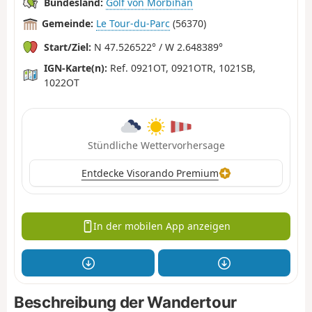
Bundesland:
Golf von Morbihan
Gemeinde:
Le Tour-du-Parc
(56370)
Start/Ziel:
N 47.526522° / W 2.648389°
IGN-Karte(n):
Ref. 0921OT, 0921OTR, 1021SB,
1022OT
Stündliche Wettervorhersage
Entdecke Visorando Premium
In der mobilen App anzeigen
Beschreibung der Wandertour