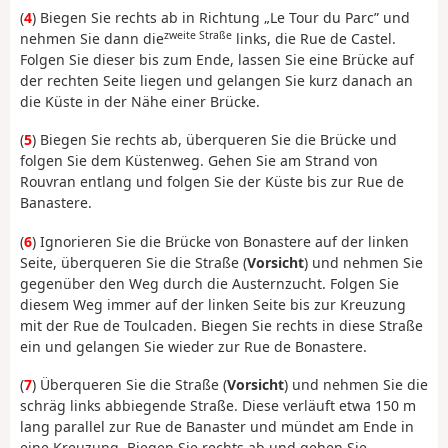
(
4
) Biegen Sie rechts ab in Richtung „Le Tour du Parc” und
zweite Straße
nehmen Sie dann die
links, die Rue de Castel.
Folgen Sie dieser bis zum Ende, lassen Sie eine Brücke auf
der rechten Seite liegen und gelangen Sie kurz danach an
die Küste in der Nähe einer Brücke.
(
5
) Biegen Sie rechts ab, überqueren Sie die Brücke und
folgen Sie dem Küstenweg. Gehen Sie am Strand von
Rouvran entlang und folgen Sie der Küste bis zur Rue de
Banastere.
(
6
) Ignorieren Sie die Brücke von Bonastere auf der linken
Seite, überqueren Sie die Straße (
Vorsicht
) und nehmen Sie
gegenüber den Weg durch die Austernzucht. Folgen Sie
diesem Weg immer auf der linken Seite bis zur Kreuzung
mit der Rue de Toulcaden. Biegen Sie rechts in diese Straße
ein und gelangen Sie wieder zur Rue de Bonastere.
(
7
) Überqueren Sie die Straße (
Vorsicht
) und nehmen Sie die
schräg links abbiegende Straße. Diese verläuft etwa 150 m
lang parallel zur Rue de Banaster und mündet am Ende in
eine Kreuzung. Biegen Sie rechts ab und gehen Sie