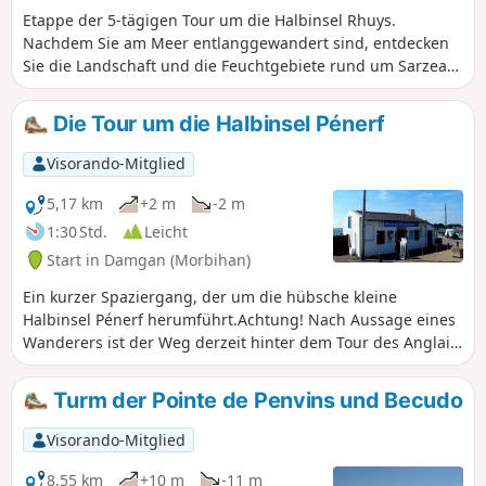
Etappe der 5-tägigen Tour um die Halbinsel Rhuys.
Nachdem Sie am Meer entlanggewandert sind, entdecken
Sie die Landschaft und die Feuchtgebiete rund um Sarzeau.
Verpassen Sie nicht einen Zwischenstopp am Château de
Suscinio, dem ehemaligen Anwesen der Herzöge der
Die Tour um die Halbinsel Pénerf
Bretagne, das in einem Naturgebiet mit großer Artenvielfalt
liegt. Dieses Schloss ist ein absolutes Muss im Morbihan.
Visorando-Mitglied
5,17 km
+2 m
-2 m
1:30 Std.
Leicht
Start in Damgan (Morbihan)
Ein kurzer Spaziergang, der um die hübsche kleine
Halbinsel Pénerf herumführt.Achtung! Nach Aussage eines
Wanderers ist der Weg derzeit hinter dem Tour des Anglais
gesperrt.(Anscheinend kann man weitergehen, indem man
nicht landeinwärts geht. Viel Spaß beim Wandern!)
Turm der Pointe de Penvins und Becudo
Visorando-Mitglied
8,55 km
+10 m
-11 m