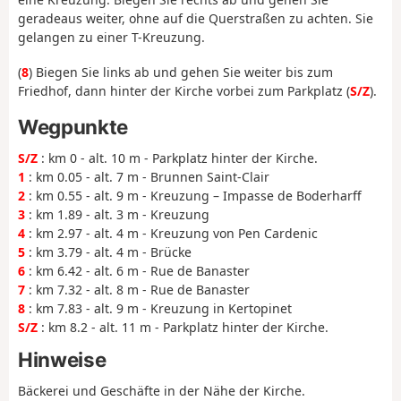
geradeaus weiter, ohne auf die Querstraßen zu achten. Sie
gelangen zu einer T-Kreuzung.
(
8
) Biegen Sie links ab und gehen Sie weiter bis zum
Friedhof, dann hinter der Kirche vorbei zum Parkplatz (
S/Z
).
Wegpunkte
S/Z
: km 0 - alt. 10 m - Parkplatz hinter der Kirche.
1
: km 0.05 - alt. 7 m - Brunnen Saint-Clair
2
: km 0.55 - alt. 9 m - Kreuzung – Impasse de Boderharff
3
: km 1.89 - alt. 3 m - Kreuzung
4
: km 2.97 - alt. 4 m - Kreuzung von Pen Cardenic
5
: km 3.79 - alt. 4 m - Brücke
6
: km 6.42 - alt. 6 m - Rue de Banaster
7
: km 7.32 - alt. 8 m - Rue de Banaster
8
: km 7.83 - alt. 9 m - Kreuzung in Kertopinet
S/Z
: km 8.2 - alt. 11 m - Parkplatz hinter der Kirche.
Hinweise
Bäckerei und Geschäfte in der Nähe der Kirche.