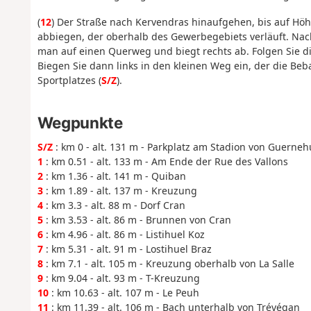
(
12
) Der Straße nach Kervendras hinaufgehen, bis auf Hö
abbiegen, der oberhalb des Gewerbegebiets verläuft. Na
man auf einen Querweg und biegt rechts ab. Folgen Sie d
Biegen Sie dann links in den kleinen Weg ein, der die Be
Sportplatzes (
S/Z
).
Wegpunkte
S/Z
: km 0 - alt. 131 m - Parkplatz am Stadion von Guerneh
1
: km 0.51 - alt. 133 m - Am Ende der Rue des Vallons
2
: km 1.36 - alt. 141 m - Quiban
3
: km 1.89 - alt. 137 m - Kreuzung
4
: km 3.3 - alt. 88 m - Dorf Cran
5
: km 3.53 - alt. 86 m - Brunnen von Cran
6
: km 4.96 - alt. 86 m - Listihuel Koz
7
: km 5.31 - alt. 91 m - Lostihuel Braz
8
: km 7.1 - alt. 105 m - Kreuzung oberhalb von La Salle
9
: km 9.04 - alt. 93 m - T-Kreuzung
10
: km 10.63 - alt. 107 m - Le Peuh
11
: km 11.39 - alt. 106 m - Bach unterhalb von Trévégan