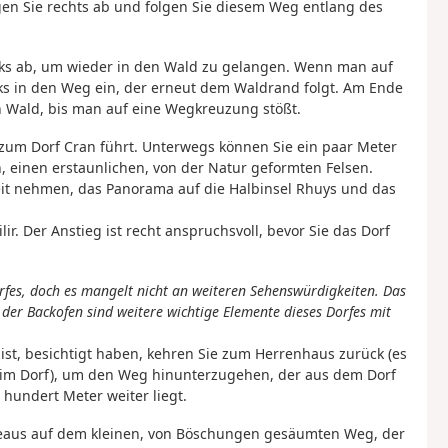
gen Sie rechts ab und folgen Sie diesem Weg entlang des
inks ab, um wieder in den Wald zu gelangen. Wenn man auf
inks in den Weg ein, der erneut dem Waldrand folgt. Am Ende
en Wald, bis man auf eine Wegkreuzung stößt.
ie zum Dorf Cran führt. Unterwegs können Sie ein paar Meter
n, einen erstaunlichen, von der Natur geformten Felsen.
Zeit nehmen, das Panorama auf die Halbinsel Rhuys und das
r. Der Anstieg ist recht anspruchsvoll, bevor Sie das Dorf
rfes, doch es mangelt nicht an weiteren Sehenswürdigkeiten. Das
der Backofen sind weitere wichtige Elemente dieses Dorfes mit
ist, besichtigt haben, kehren Sie zum Herrenhaus zurück (es
ne im Dorf), um den Weg hinunterzugehen, der aus dem Dorf
hundert Meter weiter liegt.
deaus auf dem kleinen, von Böschungen gesäumten Weg, der