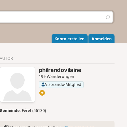
S
u
c
h
e
Konto erstellen
Anmelden
n
AUTOR
philrandovilaine
199 Wanderungen
Visorando-Mitglied
Gemeinde:
Férel (56130)