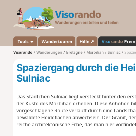
V
i
s
o
r
a
Tools
Wandertouren
Hilfe ↗
Viso
rando
Prem
n
Visorando
Wanderungen
Bretagne
Morbihan
Sulniac
Spazie
d
o
Spaziergang durch die Hei
Sulniac
Das Städtchen Sulniac liegt versteckt hinter den er
der Küste des Morbihan erheben. Diese Anhöhen bil
vorgeschlagene Route verläuft durch eine Landschaft
bewaldete Heideflächen abwechseln. Der Granit, der
reiche architektonische Erbe, das man hier vorfindet