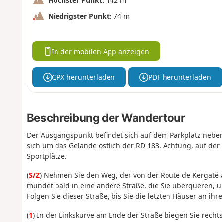
Höchster Punkt:
142 m
Niedrigster Punkt:
74 m
In der mobilen App anzeigen
GPX herunterladen
PDF herunterladen
Beschreibung der Wandertour
Der Ausgangspunkt befindet sich auf dem Parkplatz nebe
sich um das Gelände östlich der RD 183. Achtung, auf der 
Sportplätze.
(
S/Z
) Nehmen Sie den Weg, der von der Route de Kergaté ab
mündet bald in eine andere Straße, die Sie überqueren, um
Folgen Sie dieser Straße, bis Sie die letzten Häuser an ih
(
1
) In der Linkskurve am Ende der Straße biegen Sie recht