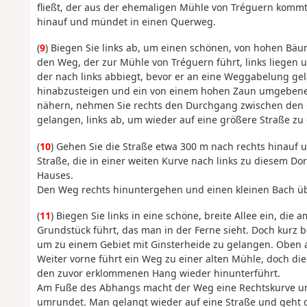
fließt, der aus der ehemaligen Mühle von Tréguern kommt
hinauf und mündet in einen Querweg.
(
9
) Biegen Sie links ab, um einen schönen, von hohen Bä
den Weg, der zur Mühle von Tréguern führt, links lieg
der nach links abbiegt, bevor er an eine Weggabelung gela
hinabzusteigen und ein von einem hohen Zaun umgebene
nähern, nehmen Sie rechts den Durchgang zwischen den G
gelangen, links ab, um wieder auf eine größere Straße zu
(
10
) Gehen Sie die Straße etwa 300 m nach rechts hinauf u
Straße, die in einer weiten Kurve nach links zu diesem Dor
Hauses.
Den Weg rechts hinuntergehen und einen kleinen Bach ü
(
11
) Biegen Sie links in eine schöne, breite Allee ein, di
Grundstück führt, das man in der Ferne sieht. Doch kurz be
um zu einem Gebiet mit Ginsterheide zu gelangen. Oben a
Weiter vorne führt ein Weg zu einer alten Mühle, doch die
den zuvor erklommenen Hang wieder hinunterführt.
Am Fuße des Abhangs macht der Weg eine Rechtskurve und
umrundet. Man gelangt wieder auf eine Straße und geht d