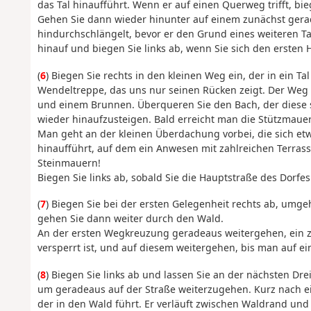
das Tal hinaufführt. Wenn er auf einen Querweg trifft, b
Gehen Sie dann wieder hinunter auf einem zunächst gera
hindurchschlängelt, bevor er den Grund eines weiteren Ta
hinauf und biegen Sie links ab, wenn Sie sich den ersten 
(
6
) Biegen Sie rechts in den kleinen Weg ein, der in ein T
Wendeltreppe, das uns nur seinen Rücken zeigt. Der Weg 
und einem Brunnen. Überqueren Sie den Bach, der diese s
wieder hinaufzusteigen. Bald erreicht man die Stützmauer 
Man geht an der kleinen Überdachung vorbei, die sich etw
hinaufführt, auf dem ein Anwesen mit zahlreichen Terrass
Steinmauern!
Biegen Sie links ab, sobald Sie die Hauptstraße des Dorfes
(
7
) Biegen Sie bei der ersten Gelegenheit rechts ab, umge
gehen Sie dann weiter durch den Wald.
An der ersten Wegkreuzung geradeaus weitergehen, ein 
versperrt ist, und auf diesem weitergehen, bis man auf ein
(
8
) Biegen Sie links ab und lassen Sie an der nächsten Dr
um geradeaus auf der Straße weiterzugehen. Kurz nach ein
der in den Wald führt. Er verläuft zwischen Waldrand und