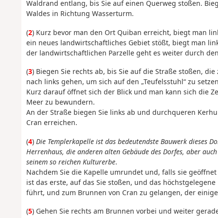
Waldrand entlang, bis Sie auf einen Querweg stoßen. Bie
Waldes in Richtung Wasserturm.
(
2
) Kurz bevor man den Ort Quiban erreicht, biegt man l
ein neues landwirtschaftliches Gebiet stößt, biegt man l
der landwirtschaftlichen Parzelle geht es weiter durch d
(
3
) Biegen Sie rechts ab, bis Sie auf die Straße stoßen, d
nach links gehen, um sich auf den „Teufelsstuhl“ zu setze
Kurz darauf öffnet sich der Blick und man kann sich die 
Meer zu bewundern.
An der Straße biegen Sie links ab und durchqueren Kerhuili
Cran erreichen.
(
4
)
Die Templerkapelle ist das bedeutendste Bauwerk dieses Do
Herrenhaus, die anderen alten Gebäude des Dorfes, aber auch 
seinem so reichen Kulturerbe
.
Nachdem Sie die Kapelle umrundet und, falls sie geöffnet 
ist das erste, auf das Sie stoßen, und das höchstgelege
führt, und zum Brunnen von Cran zu gelangen, der einige 
(
5
) Gehen Sie rechts am Brunnen vorbei und weiter gera