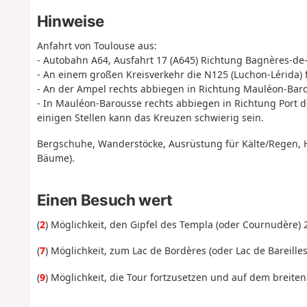
Hinweise
Anfahrt von Toulouse aus:
- Autobahn A64, Ausfahrt 17 (A645) Richtung Bagnères-de
- An einem großen Kreisverkehr die N125 (Luchon-Lérida)
- An der Ampel rechts abbiegen in Richtung Mauléon-Baro
- In Mauléon-Barousse rechts abbiegen in Richtung Port de
einigen Stellen kann das Kreuzen schwierig sein.
Bergschuhe, Wanderstöcke, Ausrüstung für Kälte/Regen, H
Bäume).
Einen Besuch wert
(
2
) Möglichkeit, den Gipfel des Templa (oder Cournudère) 
(
7
) Möglichkeit, zum Lac de Bordères (oder Lac de Bareille
(
9
) Möglichkeit, die Tour fortzusetzen und auf dem breit