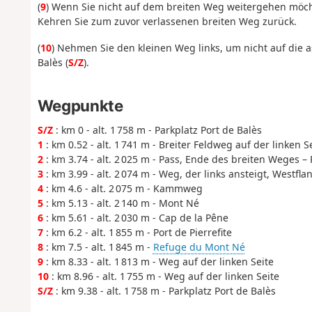
(
9
) Wenn Sie nicht auf dem breiten Weg weitergehen möcht
Kehren Sie zum zuvor verlassenen breiten Weg zurück.
(
10
) Nehmen Sie den kleinen Weg links, um nicht auf die a
Balès (
S/Z
).
Wegpunkte
S/Z
: km 0 - alt. 1 758 m - Parkplatz Port de Balès
1
: km 0.52 - alt. 1 741 m - Breiter Feldweg auf der linken S
2
: km 3.74 - alt. 2 025 m - Pass, Ende des breiten Weges – 
3
: km 3.99 - alt. 2 074 m - Weg, der links ansteigt, Westfla
4
: km 4.6 - alt. 2 075 m - Kammweg
5
: km 5.13 - alt. 2 140 m - Mont Né
6
: km 5.61 - alt. 2 030 m - Cap de la Pêne
7
: km 6.2 - alt. 1 855 m - Port de Pierrefite
8
: km 7.5 - alt. 1 845 m -
Refuge du Mont Né
9
: km 8.33 - alt. 1 813 m - Weg auf der linken Seite
10
: km 8.96 - alt. 1 755 m - Weg auf der linken Seite
S/Z
: km 9.38 - alt. 1 758 m - Parkplatz Port de Balès