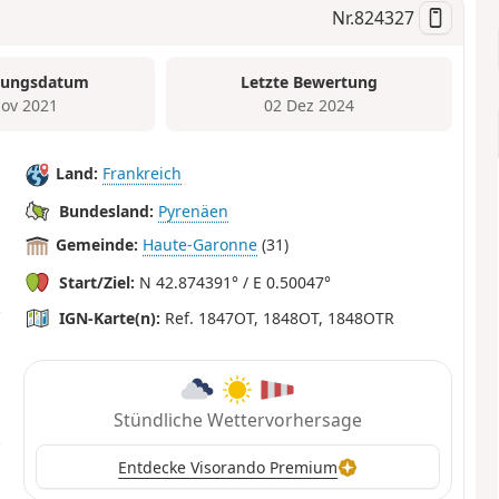
Nr.
824327
tungsdatum
Letzte Bewertung
ov 2021
02 Dez 2024
Land:
Frankreich
Bundesland:
Pyrenäen
Gemeinde:
Haute-Garonne
(31)
Start/Ziel:
N 42.874391° / E 0.50047°
IGN-Karte(n):
Ref. 1847OT, 1848OT, 1848OTR
Stündliche Wettervorhersage
Entdecke Visorando Premium