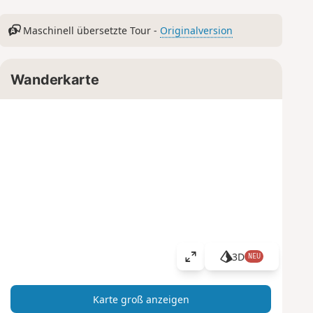
Maschinell übersetzte Tour -
Originalversion
Wanderkarte
3D
NEU
K
a
r
Karte groß anzeigen
t