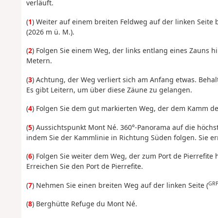
verläuft.
(
1
) Weiter auf einem breiten Feldweg auf der linken Seit
(2026 m ü. M.).
(
2
) Folgen Sie einem Weg, der links entlang eines Zauns h
Metern.
(
3
) Achtung, der Weg verliert sich am Anfang etwas. Beha
Es gibt Leitern, um über diese Zäune zu gelangen.
(
4
) Folgen Sie dem gut markierten Weg, der dem Kamm der 
(
5
) Aussichtspunkt Mont Né. 360°-Panorama auf die höchst
indem Sie der Kammlinie in Richtung Süden folgen. Sie er
(
6
) Folgen Sie weiter dem Weg, der zum Port de Pierrefite h
Erreichen Sie den Port de Pierrefite.
GR
(
7
) Nehmen Sie einen breiten Weg auf der linken Seite (
(
8
) Berghütte Refuge du Mont Né.