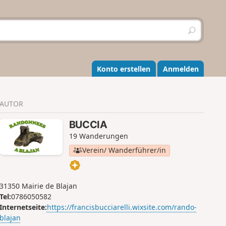
S
u
c
h
e
Konto erstellen
Anmelden
n
AUTOR
BUCCIA
19 Wanderungen
Verein/ Wanderführer/in
31350 Mairie de Blajan
Tel:
0786050582
Internetseite:
https://francisbucciarelli.wixsite.com/rando-
blajan