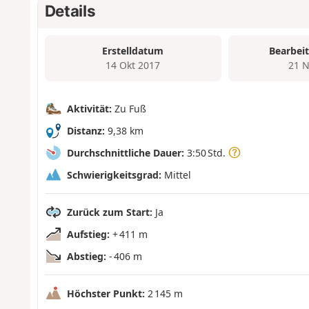
Details
Erstelldatum
Bearbei
14 Okt 2017
21 N
Aktivität:
Zu Fuß
Distanz:
9,38 km
Durchschnittliche Dauer:
3:50 Std.
Schwierigkeitsgrad:
Mittel
Zurück zum Start:
Ja
Aufstieg:
+ 411 m
Abstieg:
- 406 m
Höchster Punkt:
2 145 m