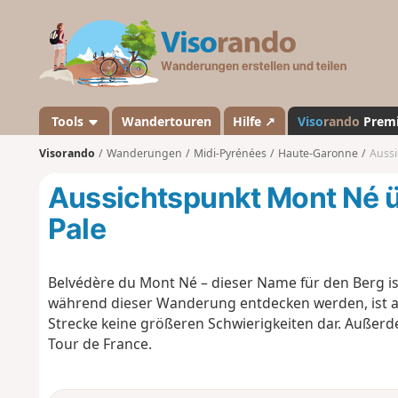
V
i
s
o
r
a
Tools
Wandertouren
Hilfe ↗
Viso
rando
Prem
n
Visorando
Wanderungen
Midi-Pyrénées
Haute-Garonne
Aussi
d
o
Aussichtspunkt Mont Né 
Pale
Belvédère du Mont Né – dieser Name für den Berg i
während dieser Wanderung entdecken werden, ist a
Strecke keine größeren Schwierigkeiten dar. Außerde
Tour de France.