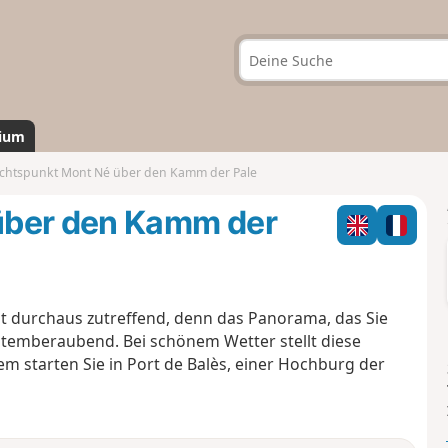
ium
chtspunkt Mont Né über den Kamm der Pale
über den Kamm der
st durchaus zutreffend, denn das Panorama, das Sie
temberaubend. Bei schönem Wetter stellt diese
m starten Sie in Port de Balès, einer Hochburg der