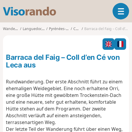
V
T
i
o
s
g
o
Wanderungen
Languedoc-Roussillon
Pyrénées-Orientales
Corsavy
Barraca del Faig – Coll d’en Cé von Leca aus
g
r
l
a
e
n
n
d
Barraca del Faig – Coll d’en Cé von
a
o
v
Leca aus
i
g
Rundwanderung. Der erste Abschnitt führt zu einem
a
ehemaligen Weidegebiet. Eine noch erhaltene Orri,
t
i
eine große Hütte mit gewölbtem Trockenstein-Dach
o
und eine neuere, sehr gut erhaltene, komfortable
n
Hütte stehen auf dem Programm. Der zweite
Abschnitt verläuft auf einem ansteigenden,
terrassenartigen Weg.
Der letzte Teil der Wanderung führt über einen Weg,