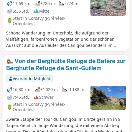
11,69 km
+780 m
-774 m
5:35 Std.
Mittel
Start in Corsavy (Pyrénées-
Orientales)
Schöne Wanderung im Unterholz, die aufgrund der
vielfältigen, farbenfrohen Vegetation und der schönen
Aussicht auf die Ausläufer des Canigou besonders im
Herbst zu empfehlen ist.
Von der Berghütte Refuge de Batère zur
Berghütte Refuge de Sant-Guillem
Visorando-Mitglied
16,80 km
+1 020 m
-1 188 m
7:45 Std.
Schwer
Start in Corsavy (Pyrénées-
Orientales)
Zweite Etappe der Tour du Canigou im Uhrzeigersinn in 8
Tagen.Ziemlich lange Wanderung, die mit einem Abstieg
beginnt.Dieser Weg führt über alte Pfade, die Weiden und