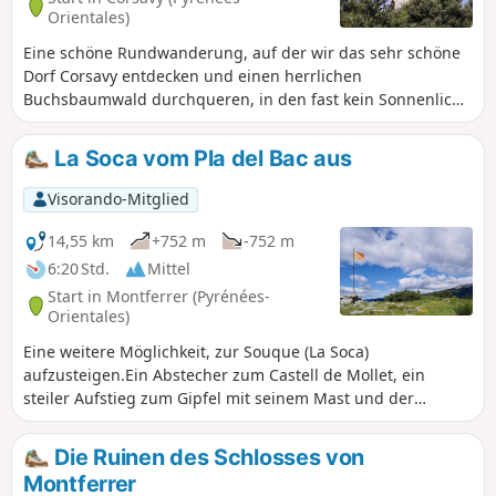
Orientales)
Eine schöne Rundwanderung, auf der wir das sehr schöne
Dorf Corsavy entdecken und einen herrlichen
Buchsbaumwald durchqueren, in den fast kein Sonnenlicht
eindringt. Das Moos, das sich auf den Stämmen und Ästen
der Bäume bildet, verleiht dem Wald seinen seltsamen und
La Soca vom Pla del Bac aus
geheimnisvollen Charakter. Der Höhenunterschied ist relativ
gering, aber Vorsicht, manchmal ist der Weg kaum zu
Visorando-Mitglied
sehen und man muss besonders ohne GPS-Signal
aufmerksam sein, um der Spur zu folgen.
14,55 km
+752 m
-752 m
6:20 Std.
Mittel
Start in Montferrer (Pyrénées-
Orientales)
Eine weitere Möglichkeit, zur Souque (La Soca)
aufzusteigen.Ein Abstecher zum Castell de Mollet, ein
steiler Aufstieg zum Gipfel mit seinem Mast und der
katalanischen Flagge, mit einem 360°-Blick. Auf dem
Rückweg kommen Sie am Unterstand und der Quelle (die
Die Ruinen des Schlosses von
seit langem ausgetrocknet ist) del Brigader vorbei.Diese
Montferrer
Wanderung in doppelter Schleife führt sowohl über schöne