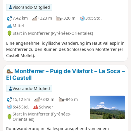
Wege als auch über neu angelegte Pfade und alte kleine
Visorando-Mitglied
Pfade.Die wunderschönen Landschaften, manchmal Wild
und Kühe (in der Sommersaison) sind eine
7,42 km
+323 m
-320 m
3:05 Std.
Belohnung.Schöne Orte, die sich für erholsame Pausen
Mittel
eignen. Rechnen Sie mit mindestens 6 Stunden
Start in Montferrer (Pyrénées-Orientales)
Wanderzeit.Die Wanderung ist als mittelschwer eingestuft,
aber achten Sie auf das starke Gefälle vom (11) zum Gipfel
Eine angenehme, idyllische Wanderung im Haut Vallespir in
(13).
Montferrer zu den Ruinen des Schlosses von Montferrer (el
Castell Mollet).
Montferrer – Puig de Vilafort – La Soca –
El Castell
Visorando-Mitglied
15,12 km
+842 m
-846 m
6:45 Std.
Schwer
Start in Montferrer (Pyrénées-
Orientales)
Rundwanderung im Vallespir ausgehend von einem