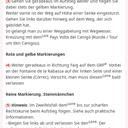
(
3
) Gehen Sie geradeaus im Aufstieg weiter und folgen Sie
dabei stets der gelben Markierung.
Weiter vorne ist der Weg auf Höhe einer Senke eingestürzt.
Gehen Sie links darüber hinweg auf dem Weg, der sich
gebildet hat.
So gelangt man zu einer Weggabelung mit Wegweiser.
GR®
Kreuzung mit dem
Pays Volta del Canigó (Runde / Tour
um den Canigou).
Rote und gelbe Markierungen
®.
(
4
) Weiter geradeaus in Richtung Faig auf dem GRP
Vorbei
an der Fontaine de la Rabassa auf der linken Seite und einer
GRP®
kleinen Senke (Còrrec). Vorsicht, man muss diesen
bald
.
verlassen
Keine Markierung. Steinmännchen
GRP®
(
5
)
Hinweis
: Im Zweifelsfall dem
bis zur scharfen
Rechtskurve beim Aufstieg folgen. Siehe auch praktische
Informationen.
GRP®.
- Biegen Sie links ab und verlassen Sie den
Der