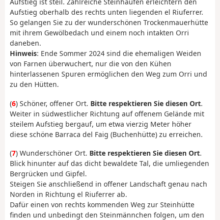
Aufstieg ist steil. Zahlreiche Steinhaufen erleichtern den
Aufstieg oberhalb des rechts unten liegenden el Riuferrer.
So gelangen Sie zu der wunderschönen Trockenmauerhütte
mit ihrem Gewölbedach und einem noch intakten Orri
daneben.
Hinweis
: Ende Sommer 2024 sind die ehemaligen Weiden
von Farnen überwuchert, nur die von den Kühen
hinterlassenen Spuren ermöglichen den Weg zum Orri und
zu den Hütten.
(
6
) Schöner, offener Ort.
Bitte respektieren Sie diesen Ort
.
Weiter in südwestlicher Richtung auf offenem Gelände mit
steilem Aufstieg bergauf, um etwa vierzig Meter höher
diese schöne Barraca del Faig (Buchenhütte) zu erreichen.
(
7
) Wunderschöner Ort.
Bitte respektieren Sie diesen Ort
.
Blick hinunter auf das dicht bewaldete Tal, die umliegenden
Bergrücken und Gipfel.
Steigen Sie anschließend in offener Landschaft genau nach
Norden in Richtung el Riuferrer ab.
Dafür einen von rechts kommenden Weg zur Steinhütte
finden und unbedingt den Steinmännchen folgen, um den