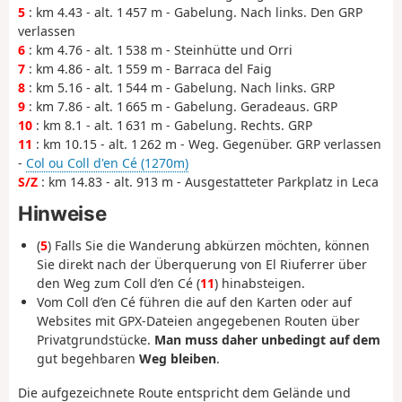
5
: km 4.43 - alt. 1 457 m - Gabelung. Nach links. Den GRP
verlassen
6
: km 4.76 - alt. 1 538 m - Steinhütte und Orri
7
: km 4.86 - alt. 1 559 m - Barraca del Faig
8
: km 5.16 - alt. 1 544 m - Gabelung. Nach links. GRP
9
: km 7.86 - alt. 1 665 m - Gabelung. Geradeaus. GRP
10
: km 8.1 - alt. 1 631 m - Gabelung. Rechts. GRP
11
: km 10.15 - alt. 1 262 m - Weg. Gegenüber. GRP verlassen
-
Col ou Coll d'en Cé (1270m)
S/Z
: km 14.83 - alt. 913 m - Ausgestatteter Parkplatz in Leca
Hinweise
(
5
) Falls Sie die Wanderung abkürzen möchten, können
Sie direkt nach der Überquerung von El Riuferrer über
den Weg zum Coll d’en Cé (
11
) hinabsteigen.
Vom Coll d’en Cé führen die auf den Karten oder auf
Websites mit GPX-Dateien angegebenen Routen über
Privatgrundstücke.
Man muss daher unbedingt auf dem
gut begehbaren
Weg bleiben
.
Die aufgezeichnete Route entspricht dem Gelände und