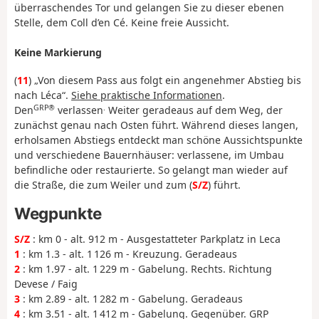
überraschendes Tor und gelangen Sie zu dieser ebenen
Stelle, dem Coll d’en Cé. Keine freie Aussicht.
Keine Markierung
(
11
) „Von diesem Pass aus folgt ein angenehmer Abstieg bis
nach Léca“.
Siehe praktische Informationen
.
GRP®
.
Den
verlassen
Weiter geradeaus auf dem Weg, der
zunächst genau nach Osten führt. Während dieses langen,
erholsamen Abstiegs entdeckt man schöne Aussichtspunkte
und verschiedene Bauernhäuser: verlassene, im Umbau
befindliche oder restaurierte. So gelangt man wieder auf
die Straße, die zum Weiler und zum (
S/Z
) führt.
Wegpunkte
S/Z
: km 0 - alt. 912 m - Ausgestatteter Parkplatz in Leca
1
: km 1.3 - alt. 1 126 m - Kreuzung. Geradeaus
2
: km 1.97 - alt. 1 229 m - Gabelung. Rechts. Richtung
Devese / Faig
3
: km 2.89 - alt. 1 282 m - Gabelung. Geradeaus
4
: km 3.51 - alt. 1 412 m - Gabelung. Gegenüber. GRP