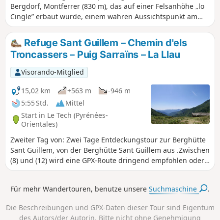
Bergdorf, Montferrer (830 m), das auf einer Felsanhöhe „lo
Cingle” erbaut wurde, einem wahren Aussichtspunkt am
Fuße der Feudalburg, von dem aus man die Ebene des
Roussillon bis zum Meer überblicken kann.Während dieser
Refuge Sant Guillem – Chemin d'els
Wanderung bieten sich dem Blick wunderschöne
Troncassers – Puig Sarraïns – La Llau
Landschaften.
Visorando-Mitglied
15,02 km
+563 m
-946 m
5:55 Std.
Mittel
Start in Le Tech (Pyrénées-
Orientales)
Zweiter Tag von: Zwei Tage Entdeckungstour zur Berghütte
Sant Guillem, von der Berghütte Sant Guillem aus .Zwischen
(8) und (12) wird eine GPX-Route dringend empfohlen oder
ein sehr guter Orientierungssinn, trotz sehr guter
Markierungen und Steinmännchen. Stand Ende Juli
Für mehr Wandertouren, benutze unsere
Suchmaschine
.
2023.Coll de Serre Vernet über einen wunderschönen, sehr
gut begehbaren Weg in Hanglage. Gleiches gilt für den
Die Beschreibungen und GPX-Daten dieser Tour sind Eigentum
Puig dels Sarraïns.Rückkehr zur Berghütte über einen
des Autors/der Autorin. Bitte nicht ohne Genehmigung