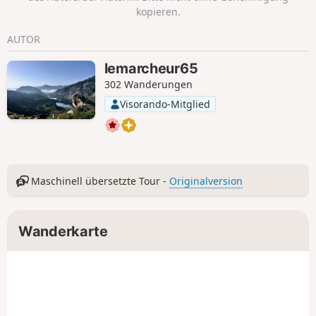
schönen Weg, dann über schöne, angenehme Pfade im
kopieren.
Unterholz.Nach einer Pause in der Hütte geht es auf dem
klassischen Weg zurück zum Parkplatz von La Llau.
AUTOR
lemarcheur65
302 Wanderungen
Visorando-Mitglied
Maschinell übersetzte Tour -
Originalversion
Wanderkarte