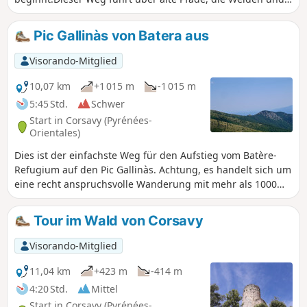
Täler verbinden.
Pic Gallinàs von Batera aus
Visorando-Mitglied
10,07 km
+1 015 m
-1 015 m
5:45 Std.
Schwer
Start in Corsavy (Pyrénées-
Orientales)
Dies ist der einfachste Weg für den Aufstieg vom Batère-
Refugium auf den Pic Gallinàs. Achtung, es handelt sich um
eine recht anspruchsvolle Wanderung mit mehr als 1000
Höhenmetern auf 4,5 km. Der Weg ist gut markiert. Der
360°-Panoramablick vom Gipfel bietet einen herrlichen
Tour im Wald von Corsavy
Ausblick auf die katalanischen Gebirgsmassive.
Visorando-Mitglied
11,04 km
+423 m
-414 m
4:20 Std.
Mittel
Start in Corsavy (Pyrénées-