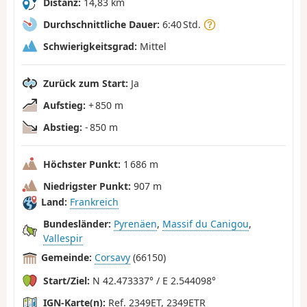
Distanz:
14,83 km
Durchschnittliche Dauer:
6:40 Std.
Schwierigkeitsgrad:
Mittel
Zurück zum Start:
Ja
Aufstieg:
+ 850 m
Abstieg:
- 850 m
Höchster Punkt:
1 686 m
Niedrigster Punkt:
907 m
Land:
Frankreich
Bundesländer:
Pyrenäen
,
Massif du Canigou
,
Vallespir
Gemeinde:
Corsavy
(66150)
Start/Ziel:
N 42.473337° / E 2.544098°
IGN-Karte(n):
Ref. 2349ET, 2349ETR